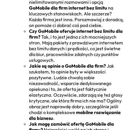
nielimitowanymi rozmowami i opcją
GoMobile dla firm internet bez limitu
na
kluczowych stanowiskach. Ale szczerze?
Każda firma jest inna. Porozmawiaj z doradcą,
on pomoże ci dobrać coś pod ciebie.
Czy GoMobile oferuje internet bez limitu dla
firm?
Tak, i to jest jedna z ich mocniejszych
stron. Mają pakiety z prawdziwym internetem
bez limitu danych i prędkości, co jest świetne
dla biur, pracowników zdalnych czy punktów
usługowych.
Jakie są opinie o GoMobile dla firm?
Jak
szukałem, to opinie były w większości
pozytywne. Ludzie chwalą sobie
niezawodność, wsparcie dedykowanego
opiekuna i to, że oferta jest faktycznie
elastyczna. Oczywiście, zdarzają się też głosy
krytyczne, ale która firma ich nie ma? Ogólny
obraz jest naprawdę dobry, szczególnie jeśli
chodzi o kompleksowe
mobilne rozwiązania
dla biznesu
.
Jak mogę zamówić ofertę GoMobile dla
firmy?
Najprościej wejść na ich stronę i