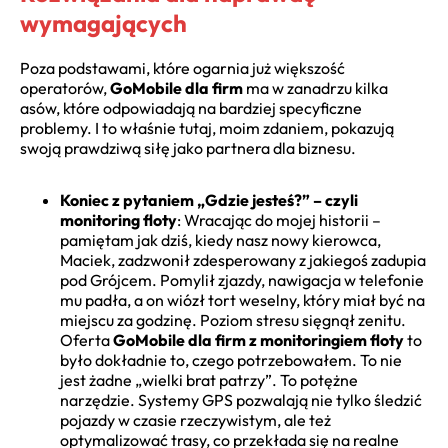
wymagających
Poza podstawami, które ogarnia już większość
operatorów,
GoMobile dla firm
ma w zanadrzu kilka
asów, które odpowiadają na bardziej specyficzne
problemy. I to właśnie tutaj, moim zdaniem, pokazują
swoją prawdziwą siłę jako partnera dla biznesu.
Koniec z pytaniem „Gdzie jesteś?” – czyli
monitoring floty
: Wracając do mojej historii –
pamiętam jak dziś, kiedy nasz nowy kierowca,
Maciek, zadzwonił zdesperowany z jakiegoś zadupia
pod Grójcem. Pomylił zjazdy, nawigacja w telefonie
mu padła, a on wiózł tort weselny, który miał być na
miejscu za godzinę. Poziom stresu sięgnął zenitu.
Oferta
GoMobile dla firm z monitoringiem floty
to
było dokładnie to, czego potrzebowałem. To nie
jest żadne „wielki brat patrzy”. To potężne
narzędzie. Systemy GPS pozwalają nie tylko śledzić
pojazdy w czasie rzeczywistym, ale też
optymalizować trasy, co przekłada się na realne