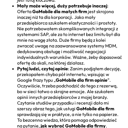
Mały może więcej, duży potrzebuje inaczej
:
Oferta
GoMobile dla małych firm
jest skrojona
inaczej niż ta dla korporacji. Jako mały
przedsiębiorca szukałem elastyczności i prostoty.
Nie potrzebowałem skomplikowanych integracji z
systemami SAP, ale za to internet bez limitu był dla
mnie na wagę złota. Duże firmy będą z kolei
zwracać uwagę na zaawansowane systemy MDM,
dedykowaną obsługę i możliwość negocjacji
indywidualnych warunków. Ważne, żeby dopasować
ofertę do skali, na której działasz.
Pytaj ludzi, czytaj opinie
: Zanim podjąłem decyzję,
przekopałem chyba pół internetu, wpisując w
Google frazy typu „
GoMobile dla firm opinie
”.
Oczywiście, trzeba podchodzić do tego z rezerwą,
bo w sieci łatwo o skrajne emocje. Ale szukałem
opinii innych przedsiębiorców z mojej branży.
Czytanie studiów przypadku i recenzji dało mi
szerszy obraz tego, jak usługi
GoMobile dla firm
sprawdzają się w praktyce, a nie tylko na papierze.
To bezcenna wiedza, która pomaga odpowiedzieć
na pytanie,
jak wybrać GoMobile dla firmy
.