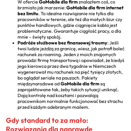
W ofercie
GoMobile dla firm
znalazłem coś, co
brzmiało jak marzenie:
GoMobile dla firm internet
bez limitu
. To idealne rozwiązanie nie tylko dla
pracowników w terenie, ale też dla małych biur czy
punktów handlowych, gdzie ciągnięcie kabla jest
problematyczne. Gwarantuje ciągłość pracy, a dla
mnie – święty spokój.
Podróże służbowe bez finansowej traumy
: Jeśli
twoi ludzie jeżdżą za granicę, wiesz, jak potrafi boleć
rachunek za roaming. Jeden z moich znajomych
prowadzi firmę transportową i opowiadał, że kiedyś
jego kierowca przez dwa tygodnie w Niemczech
wygenerował mu rachunek na pięć tysięcy złotych,
bo oglądał seriale na pauzach. Pakiety
międzynarodowe od
GoMobile dla firm
są
zaprojektowane tak, żeby takich sytuacji uniknąć.
Dają kontrolę nad kosztami i pozwalają
pracownikom normalnie funkcjonować bez strachu
przed każdym odebranym mailem.
Gdy standard to za mało:
Rozwiązania dla naprawdę