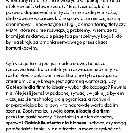
w telefony i internet. To inwestycja w spokój, kontrolę i
efektywność. Główne zalety? Elastyczność, która
pozwala dopasować ofertę do firmy każdej wielkości,
dedykowane wsparcie, które sprawia, że nie czujesz się
anonimowy, i innowacyjne usługi, jak monitoring floty czy
MDM, które realnie rozwiązują problemy. Wiem, że to
brzmi jak reklama, ale piszę to z perspektywy kogoś, kto
był na skraju załamania nerwowego przez chaos
komunikacyjny.
Cyfryzacja to nie jest już modne słowo, to nasza
rzeczywistość. Rola mobilnych rozwiązań będzie tylko
rosła. Mieć u boku partnera, który nie tylko nadąża za
zmianami, ale je kreuje, jest ogromną wartością. Czy
GoMobile dla firm
to idealny wybór dla każdego? Pewnie
nie. Ale jeśli jesteś w podobnej sytuacji, w jakiej ja byłem
– czujesz, że technologia cię ogranicza, a rachunki
przyprawiają o ból głowy – to naprawdę warto dać im
szansę. Zoptymalizuj swoją
komunikację dla firm
i
przestań gasić pożary. Skontaktuj się z ich doradcą,
sprawdź
GoMobile oferta dla biznesu
i zobacz, czy mogą
pomóc także tobie. Nic nie tracisz, a możesz zyskać coś