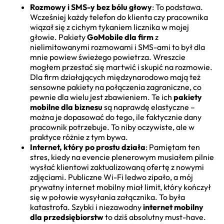
Rozmowy i SMS-y bez bólu głowy
: To podstawa.
Wcześniej każdy telefon do klienta czy pracownika
wiązał się z cichym tykaniem licznika w mojej
głowie. Pakiety
GoMobile dla firm
z
nielimitowanymi rozmowami i SMS-ami to był dla
mnie powiew świeżego powietrza. Wreszcie
mogłem przestać się martwić i skupić na rozmowie.
Dla firm działających międzynarodowo mają też
sensowne pakiety na połączenia zagraniczne, co
pewnie dla wielu jest zbawieniem. Te ich
pakiety
mobilne dla biznesu
są naprawdę elastyczne –
można je dopasować do tego, ile faktycznie dany
pracownik potrzebuje. To niby oczywiste, ale w
praktyce różnie z tym bywa.
Internet, który po prostu działa
: Pamiętam ten
stres, kiedy na evencie plenerowym musiałem pilnie
wysłać klientowi zaktualizowaną ofertę z nowymi
zdjęciami. Publiczne Wi-Fi ledwo zipało, a mój
prywatny internet mobilny miał limit, który kończył
się w połowie wysyłania załącznika. To była
katastrofa. Szybki i niezawodny
internet mobilny
dla przedsiębiorstw
to dziś absolutny must-have.