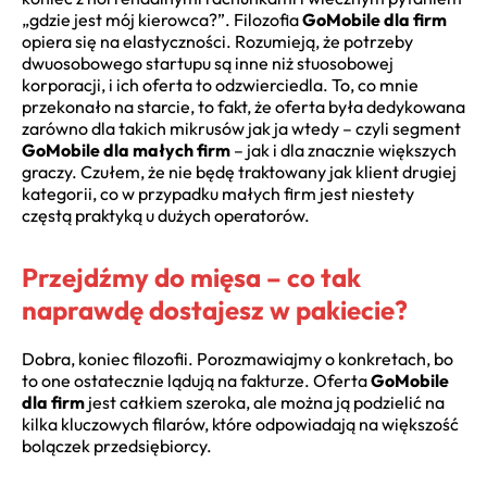
„gdzie jest mój kierowca?”. Filozofia
GoMobile dla firm
opiera się na elastyczności. Rozumieją, że potrzeby
dwuosobowego startupu są inne niż stuosobowej
korporacji, i ich oferta to odzwierciedla. To, co mnie
przekonało na starcie, to fakt, że oferta była dedykowana
zarówno dla takich mikrusów jak ja wtedy – czyli segment
GoMobile dla małych firm
– jak i dla znacznie większych
graczy. Czułem, że nie będę traktowany jak klient drugiej
kategorii, co w przypadku małych firm jest niestety
częstą praktyką u dużych operatorów.
Przejdźmy do mięsa – co tak
naprawdę dostajesz w pakiecie?
Dobra, koniec filozofii. Porozmawiajmy o konkretach, bo
to one ostatecznie lądują na fakturze. Oferta
GoMobile
dla firm
jest całkiem szeroka, ale można ją podzielić na
kilka kluczowych filarów, które odpowiadają na większość
bolączek przedsiębiorcy.