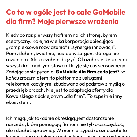
Co to w ogóle jest to całe GoMobile
dla firm? Moje pierwsze wrażenia
Kiedy po raz pierwszy trafiłem na ich stronę, byłem
sceptyczny. Kolejna wielka korporacja obiecująca
„kompleksowe rozwiązania” i „synergię innowacji”.
Pomyślałem, świetnie, następny żargon, którego nie
rozumiem. Ale zacząłem drążyć. Okazało się, że za tymi
wszystkimi mądrymi słowami kryje się coś sensownego.
Zadając sobie pytanie:
GoMobile dla firm co to jest
?, w
końcu zrozumiałem: to platforma z usługami
telekomunikacyjnymi zbudowana od podstaw z myślą o
przedsiębiorcach. Nie jest to adaptacja oferty dla
Kowalskiego z doklejonym „dla firm”. To zupełnie inny
ekosystem.
Ich misją, jak to ładnie określają, jest dostarczanie
narzędzi, które pomagają firmom nie tylko oszczędzać,
ale i działać sprawniej. W moim przypadku oznaczało to
koniec z horrendalnymi rachunkami i wiecznym pytaniem