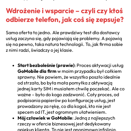
Wdrożenie i wsparcie – czyli czy ktoś
odbierze telefon, jak coś się zepsuje?
Sama oferta to jedno. Ale prawdziwy test dla dostawcy
usług zaczyna się, gdy pojawiają się problemy. A pojawią
się na pewno, taka natura technologii. To, jak firma sobie
z nimi radzi, świadczy o jej klasie.
Start bezboleśnie (prawie)
: Proces aktywacji usług
GoMobile dla firm
w moim przypadku był całkiem
sprawny. Nie powiem, że wszystko poszło idealnie
od strzała, bo była mała pomyłka z aktywacją
jednej karty SIM i musiałem chwilę poczekać. Ale co
ważne – było do kogo zadzwonić. Cały proces, od
podpisania papierów po konfigurację usług, jest
prowadzony za rękę, co dla kogoś, kto nie jest
specem od IT, jest ogromnym ułatwieniem.
Mój człowiek w GoMobile
: Jedną z najlepszych
rzeczy w ofercie biznesowej jest dedykowany
opiekun klienta. To nie jest anonimowa infolinia,