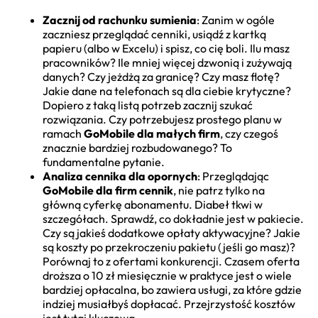
Zacznij od rachunku sumienia
: Zanim w ogóle
zaczniesz przeglądać cenniki, usiądź z kartką
papieru (albo w Excelu) i spisz, co cię boli. Ilu masz
pracowników? Ile mniej więcej dzwonią i zużywają
danych? Czy jeżdżą za granicę? Czy masz flotę?
Jakie dane na telefonach są dla ciebie krytyczne?
Dopiero z taką listą potrzeb zacznij szukać
rozwiązania. Czy potrzebujesz prostego planu w
ramach
GoMobile dla małych firm
, czy czegoś
znacznie bardziej rozbudowanego? To
fundamentalne pytanie.
Analiza cennika dla opornych
: Przeglądając
GoMobile dla firm cennik
, nie patrz tylko na
główną cyferkę abonamentu. Diabeł tkwi w
szczegółach. Sprawdź, co dokładnie jest w pakiecie.
Czy są jakieś dodatkowe opłaty aktywacyjne? Jakie
są koszty po przekroczeniu pakietu (jeśli go masz)?
Porównaj to z ofertami konkurencji. Czasem oferta
droższa o 10 zł miesięcznie w praktyce jest o wiele
bardziej opłacalna, bo zawiera usługi, za które gdzie
indziej musiałbyś dopłacać. Przejrzystość kosztów
jest tutaj kluczowa.