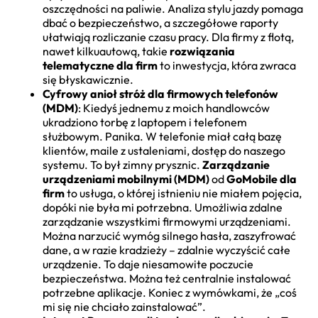
oszczędności na paliwie. Analiza stylu jazdy pomaga
dbać o bezpieczeństwo, a szczegółowe raporty
ułatwiają rozliczanie czasu pracy. Dla firmy z flotą,
nawet kilkuautową, takie
rozwiązania
telematyczne dla firm
to inwestycja, która zwraca
się błyskawicznie.
Cyfrowy anioł stróż dla firmowych telefonów
(MDM)
: Kiedyś jednemu z moich handlowców
ukradziono torbę z laptopem i telefonem
służbowym. Panika. W telefonie miał całą bazę
klientów, maile z ustaleniami, dostęp do naszego
systemu. To był zimny prysznic.
Zarządzanie
urządzeniami mobilnymi (MDM)
od
GoMobile dla
firm
to usługa, o której istnieniu nie miałem pojęcia,
dopóki nie była mi potrzebna. Umożliwia zdalne
zarządzanie wszystkimi firmowymi urządzeniami.
Można narzucić wymóg silnego hasła, zaszyfrować
dane, a w razie kradzieży – zdalnie wyczyścić całe
urządzenie. To daje niesamowite poczucie
bezpieczeństwa. Można też centralnie instalować
potrzebne aplikacje. Koniec z wymówkami, że „coś
mi się nie chciało zainstalować”.