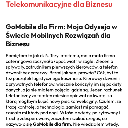
Telekomunikacyjne dla Biznesu
GoMobile dla Firm: Moja Odyseja w
Świecie Mobilnych Rozwiązań dla
Biznesu
Pamiętam to jak dziś. Trzy lata temu, moja mała firma
cateringowa zaczynała łapać wiatr w żagle. Zlecenia
spływały, zatrudniłem pierwszych kierowców, a telefon
dzwonił bez przerwy. Brzmi jak sen, prawda? Cóż, był to
też początek logistycznego koszmaru. Kierowcy dzwonili
z prywatnych telefonów, wiecznie kończyły im się pakiety
danych, a ja nie miałem pojęcia, gdzie są. Jeden rachunek
telefoniczny za tamten miesiąc opiewał na kwotę, za
którą mógłbym kupić nowy piec konwekcyjny. Czułem, że
tracę kontrolę, a technologia, zamiast mi pomagać,
rzucała mi kłody pod nogi. Właśnie wtedy, poirytowany i
trochę zdesperowany, zacząłem szukać czegoś, co
nazywało się
GoMobile dla firm
. Nie wiedziałem wtedy,