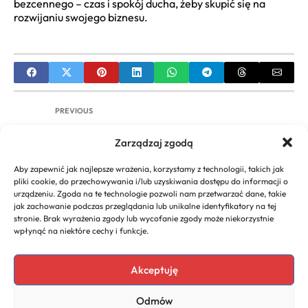
bezcennego – czas i spokój ducha, żeby skupić się na
rozwijaniu swojego biznesu.
PREVIOUS
Praca architektura biznes | Architekt Biznesu –
Zarządzaj zgodą
Zarobki, Kariera, Oferty
Aby zapewnić jak najlepsze wrażenia, korzystamy z technologii, takich jak
NEXT
pliki cookie, do przechowywania i/lub uzyskiwania dostępu do informacji o
urządzeniu. Zgoda na te technologie pozwoli nam przetwarzać dane, takie
Pipeline Biznesowy: Kompletny Przewodnik po
jak zachowanie podczas przeglądania lub unikalne identyfikatory na tej
Budowie, Zarządzaniu i Optymalizacji Procesów
stronie. Brak wyrażenia zgody lub wycofanie zgody może niekorzystnie
Sprzedażowych
wpłynąć na niektóre cechy i funkcje.
Akceptuję
Copyright 2026. All rights
Polecany program do
Odmów
reserved powered by