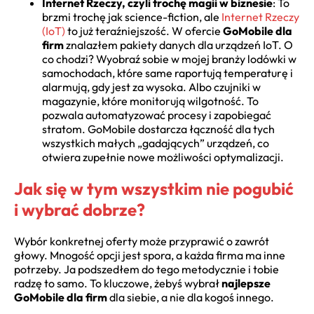
Internet Rzeczy, czyli trochę magii w biznesie
: To
brzmi trochę jak science-fiction, ale
Internet Rzeczy
(IoT)
to już teraźniejszość. W ofercie
GoMobile dla
firm
znalazłem pakiety danych dla urządzeń IoT. O
co chodzi? Wyobraź sobie w mojej branży lodówki w
samochodach, które same raportują temperaturę i
alarmują, gdy jest za wysoka. Albo czujniki w
magazynie, które monitorują wilgotność. To
pozwala automatyzować procesy i zapobiegać
stratom. GoMobile dostarcza łączność dla tych
wszystkich małych „gadających” urządzeń, co
otwiera zupełnie nowe możliwości optymalizacji.
Jak się w tym wszystkim nie pogubić
i wybrać dobrze?
Wybór konkretnej oferty może przyprawić o zawrót
głowy. Mnogość opcji jest spora, a każda firma ma inne
potrzeby. Ja podszedłem do tego metodycznie i tobie
radzę to samo. To kluczowe, żebyś wybrał
najlepsze
GoMobile dla firm
dla siebie, a nie dla kogoś innego.