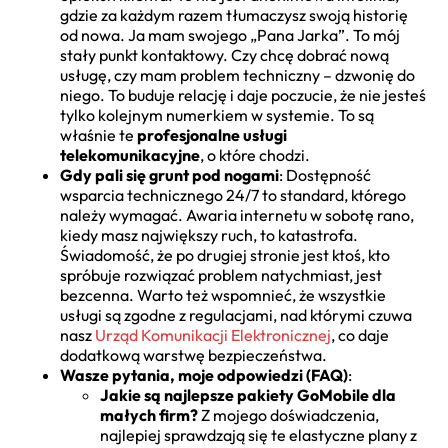
gdzie za każdym razem tłumaczysz swoją historię
od nowa. Ja mam swojego „Pana Jarka”. To mój
stały punkt kontaktowy. Czy chcę dobrać nową
usługę, czy mam problem techniczny – dzwonię do
niego. To buduje relację i daje poczucie, że nie jesteś
tylko kolejnym numerkiem w systemie. To są
właśnie te
profesjonalne usługi
telekomunikacyjne
, o które chodzi.
Gdy pali się grunt pod nogami
: Dostępność
wsparcia technicznego 24/7 to standard, którego
należy wymagać. Awaria internetu w sobotę rano,
kiedy masz największy ruch, to katastrofa.
Świadomość, że po drugiej stronie jest ktoś, kto
spróbuje rozwiązać problem natychmiast, jest
bezcenna. Warto też wspomnieć, że wszystkie
usługi są zgodne z regulacjami, nad którymi czuwa
nasz
Urząd Komunikacji Elektronicznej
, co daje
dodatkową warstwę bezpieczeństwa.
Wasze pytania, moje odpowiedzi (FAQ)
:
Jakie są najlepsze pakiety GoMobile dla
małych firm?
Z mojego doświadczenia,
najlepiej sprawdzają się te elastyczne plany z