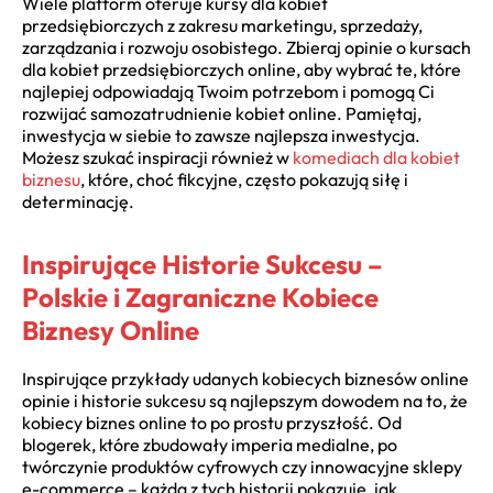
Wiele platform oferuje kursy dla kobiet
przedsiębiorczych z zakresu marketingu, sprzedaży,
zarządzania i rozwoju osobistego. Zbieraj opinie o kursach
dla kobiet przedsiębiorczych online, aby wybrać te, które
najlepiej odpowiadają Twoim potrzebom i pomogą Ci
rozwijać samozatrudnienie kobiet online. Pamiętaj,
inwestycja w siebie to zawsze najlepsza inwestycja.
Możesz szukać inspiracji również w
komediach dla kobiet
biznesu
, które, choć fikcyjne, często pokazują siłę i
determinację.
Inspirujące Historie Sukcesu –
Polskie i Zagraniczne Kobiece
Biznesy Online
Inspirujące przykłady udanych kobiecych biznesów online
opinie i historie sukcesu są najlepszym dowodem na to, że
kobiecy biznes online to po prostu przyszłość. Od
blogerek, które zbudowały imperia medialne, po
twórczynie produktów cyfrowych czy innowacyjne sklepy
e-commerce – każda z tych historii pokazuje, jak