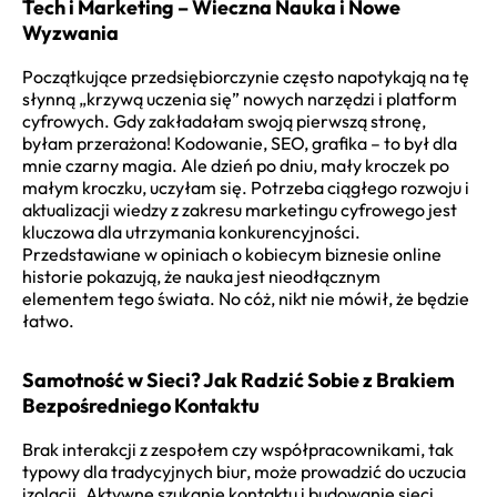
Tech i Marketing – Wieczna Nauka i Nowe
Wyzwania
Początkujące przedsiębiorczynie często napotykają na tę
słynną „krzywą uczenia się” nowych narzędzi i platform
cyfrowych. Gdy zakładałam swoją pierwszą stronę,
byłam przerażona! Kodowanie, SEO, grafika – to był dla
mnie czarny magia. Ale dzień po dniu, mały kroczek po
małym kroczku, uczyłam się. Potrzeba ciągłego rozwoju i
aktualizacji wiedzy z zakresu marketingu cyfrowego jest
kluczowa dla utrzymania konkurencyjności.
Przedstawiane w opiniach o kobiecym biznesie online
historie pokazują, że nauka jest nieodłącznym
elementem tego świata. No cóż, nikt nie mówił, że będzie
łatwo.
Samotność w Sieci? Jak Radzić Sobie z Brakiem
Bezpośredniego Kontaktu
Brak interakcji z zespołem czy współpracownikami, tak
typowy dla tradycyjnych biur, może prowadzić do uczucia
izolacji. Aktywne szukanie kontaktu i budowanie sieci