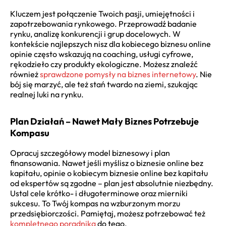
Kluczem jest połączenie Twoich pasji, umiejętności i
zapotrzebowania rynkowego. Przeprowadź badanie
rynku, analizę konkurencji i grup docelowych. W
kontekście najlepszych nisz dla kobiecego biznesu online
opinie często wskazują na coaching, usługi cyfrowe,
rękodzieło czy produkty ekologiczne. Możesz znaleźć
również
sprawdzone pomysły na biznes internetowy
. Nie
bój się marzyć, ale też stań twardo na ziemi, szukając
realnej luki na rynku.
Plan Działań – Nawet Mały Biznes Potrzebuje
Kompasu
Opracuj szczegółowy model biznesowy i plan
finansowania. Nawet jeśli myślisz o biznesie online bez
kapitału, opinie o kobiecym biznesie online bez kapitału
od ekspertów są zgodne – plan jest absolutnie niezbędny.
Ustal cele krótko- i długoterminowe oraz mierniki
sukcesu. To Twój kompas na wzburzonym morzu
przedsiębiorczości. Pamiętaj, możesz potrzebować też
kompletnego poradnika
do tego.