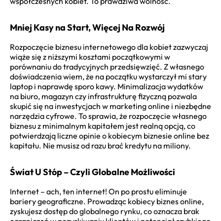
współczesnych kobiet. To prawdziwa wolność.
Mniej Kasy na Start, Więcej Na Rozwój
Rozpoczęcie biznesu internetowego dla kobiet zazwyczaj
wiąże się z niższymi kosztami początkowymi w
porównaniu do tradycyjnych przedsięwzięć. Z własnego
doświadczenia wiem, że na początku wystarczył mi stary
laptop i naprawdę sporo kawy. Minimalizacja wydatków
na biuro, magazyn czy infrastrukturę fizyczną pozwala
skupić się na inwestycjach w marketing online i niezbędne
narzędzia cyfrowe. To sprawia, że rozpoczęcie własnego
biznesu z minimalnym kapitałem jest realną opcją, co
potwierdzają liczne opinie o kobiecym biznesie online bez
kapitału. Nie musisz od razu brać kredytu na miliony.
Świat U Stóp – Czyli Globalne Możliwości
Internet – ach, ten internet! On po prostu eliminuje
bariery geograficzne. Prowadząc kobiecy biznes online,
zyskujesz dostęp do globalnego rynku, co oznacza brak
ograniczeń w pozyskiwaniu klientów i potencjał szybkiego