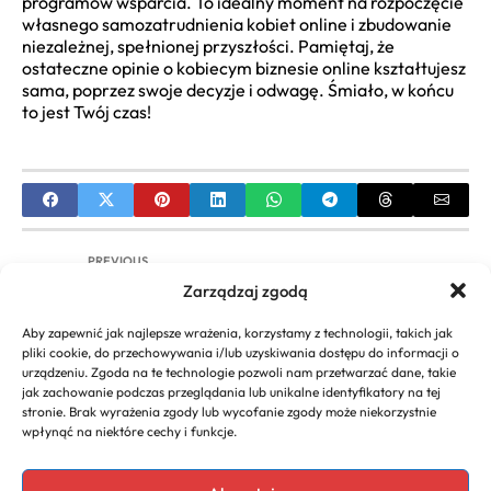
programów wsparcia. To idealny moment na rozpoczęcie
własnego samozatrudnienia kobiet online i zbudowanie
niezależnej, spełnionej przyszłości. Pamiętaj, że
ostateczne opinie o kobiecym biznesie online kształtujesz
sama, poprzez swoje decyzje i odwagę. Śmiało, w końcu
to jest Twój czas!
PREVIOUS
Zarządzaj zgodą
Hotel Faltom dla Biznesu: Konferencje, Szkolenia,
Eventy w Rumi
Aby zapewnić jak najlepsze wrażenia, korzystamy z technologii, takich jak
pliki cookie, do przechowywania i/lub uzyskiwania dostępu do informacji o
NEXT
urządzeniu. Zgoda na te technologie pozwoli nam przetwarzać dane, takie
jak zachowanie podczas przeglądania lub unikalne identyfikatory na tej
Gry Strategiczne Biznesowe: Ranking, Recenzje,
stronie. Brak wyrażenia zgody lub wycofanie zgody może niekorzystnie
Poradnik
wpłynąć na niektóre cechy i funkcje.