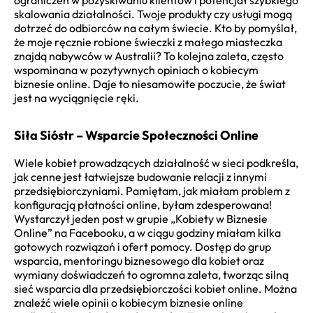
skalowania działalności. Twoje produkty czy usługi mogą
dotrzeć do odbiorców na całym świecie. Kto by pomyślał,
że moje ręcznie robione świeczki z małego miasteczka
znajdą nabywców w Australii? To kolejna zaleta, często
wspominana w pozytywnych opiniach o kobiecym
biznesie online. Daje to niesamowite poczucie, że świat
jest na wyciągnięcie ręki.
Siła Sióstr – Wsparcie Społeczności Online
Wiele kobiet prowadzących działalność w sieci podkreśla,
jak cenne jest łatwiejsze budowanie relacji z innymi
przedsiębiorczyniami. Pamiętam, jak miałam problem z
konfiguracją płatności online, byłam zdesperowana!
Wystarczył jeden post w grupie „Kobiety w Biznesie
Online” na Facebooku, a w ciągu godziny miałam kilka
gotowych rozwiązań i ofert pomocy. Dostęp do grup
wsparcia, mentoringu biznesowego dla kobiet oraz
wymiany doświadczeń to ogromna zaleta, tworząc silną
sieć wsparcia dla przedsiębiorczości kobiet online. Można
znaleźć wiele opinii o kobiecym biznesie online