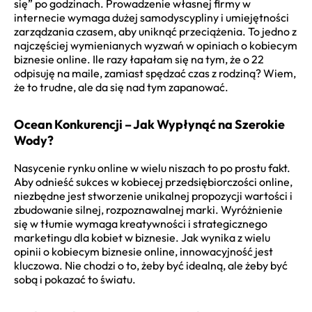
się” po godzinach. Prowadzenie własnej firmy w
internecie wymaga dużej samodyscypliny i umiejętności
zarządzania czasem, aby uniknąć przeciążenia. To jedno z
najczęściej wymienianych wyzwań w opiniach o kobiecym
biznesie online. Ile razy łapałam się na tym, że o 22
odpisuję na maile, zamiast spędzać czas z rodziną? Wiem,
że to trudne, ale da się nad tym zapanować.
Ocean Konkurencji – Jak Wypłynąć na Szerokie
Wody?
Nasycenie rynku online w wielu niszach to po prostu fakt.
Aby odnieść sukces w kobiecej przedsiębiorczości online,
niezbędne jest stworzenie unikalnej propozycji wartości i
zbudowanie silnej, rozpoznawalnej marki. Wyróżnienie
się w tłumie wymaga kreatywności i strategicznego
marketingu dla kobiet w biznesie. Jak wynika z wielu
opinii o kobiecym biznesie online, innowacyjność jest
kluczowa. Nie chodzi o to, żeby być idealną, ale żeby być
sobą i pokazać to światu.