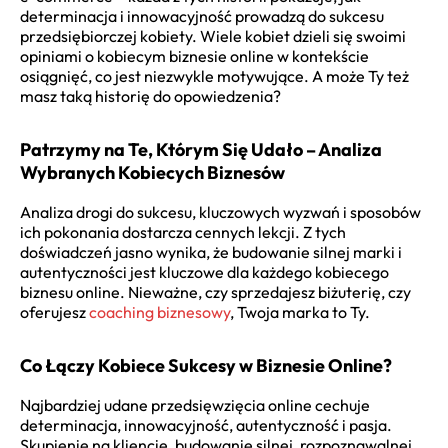
determinacja i innowacyjność prowadzą do sukcesu
przedsiębiorczej kobiety. Wiele kobiet dzieli się swoimi
opiniami o kobiecym biznesie online w kontekście
osiągnięć, co jest niezwykle motywujące. A może Ty też
masz taką historię do opowiedzenia?
Patrzymy na Te, Którym Się Udało – Analiza
Wybranych Kobiecych Biznesów
Analiza drogi do sukcesu, kluczowych wyzwań i sposobów
ich pokonania dostarcza cennych lekcji. Z tych
doświadczeń jasno wynika, że budowanie silnej marki i
autentyczności jest kluczowe dla każdego kobiecego
biznesu online. Nieważne, czy sprzedajesz biżuterię, czy
oferujesz
coaching biznesowy
, Twoja marka to Ty.
Co Łączy Kobiece Sukcesy w Biznesie Online?
Najbardziej udane przedsięwzięcia online cechuje
determinacja, innowacyjność, autentyczność i pasja.
Skupienie na kliencie, budowanie silnej, rozpoznawalnej