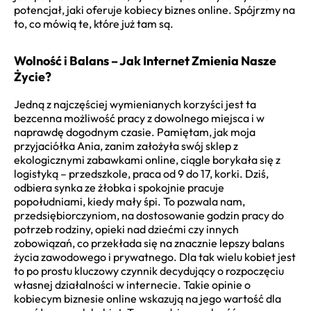
potencjał, jaki oferuje kobiecy biznes online. Spójrzmy na
to, co mówią te, które już tam są.
Wolność i Balans – Jak Internet Zmienia Nasze
Życie?
Jedną z najczęściej wymienianych korzyści jest ta
bezcenna możliwość pracy z dowolnego miejsca i w
naprawdę dogodnym czasie. Pamiętam, jak moja
przyjaciółka Ania, zanim założyła swój sklep z
ekologicznymi zabawkami online, ciągle borykała się z
logistyką – przedszkole, praca od 9 do 17, korki. Dziś,
odbiera synka ze żłobka i spokojnie pracuje
popołudniami, kiedy mały śpi. To pozwala nam,
przedsiębiorczyniom, na dostosowanie godzin pracy do
potrzeb rodziny, opieki nad dziećmi czy innych
zobowiązań, co przekłada się na znacznie lepszy balans
życia zawodowego i prywatnego. Dla tak wielu kobiet jest
to po prostu kluczowy czynnik decydujący o rozpoczęciu
własnej działalności w internecie. Takie opinie o
kobiecym biznesie online wskazują na jego wartość dla