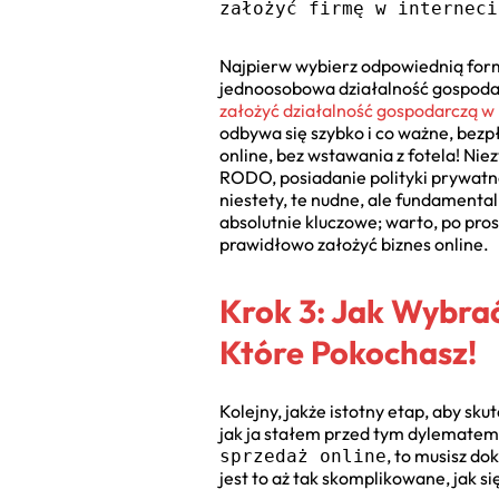
założyć firmę w interneci
Najpierw wybierz odpowiednią formę
jednoosobowa działalność gospodarc
założyć działalność gospodarczą w
odbywa się szybko i co ważne, bezpł
online, bez wstawania z fotela! N
RODO, posiadanie polityki prywatno
niestety, te nudne, ale fundament
absolutnie kluczowe; warto, po pros
prawidłowo założyć biznes online.
Krok 3: Jak Wybrać
Które Pokochasz!
Kolejny, jakże istotny etap, aby sk
jak ja stałem przed tym dylematem, c
, to musisz do
sprzedaż online
jest to aż tak skomplikowane, jak s