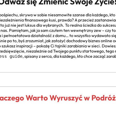
 Odważ się Zmienić Swoje Życie
 pośpiechu, skrywa w sobie niesamowite szanse dla każdego, kto
ezależnienia finansowego kusi, prawda? A przecież zastanawianie
o już nie jest luksus dla wybranych. To realna ścieżka do sukcesu
z nas. Pamiętam, jak ja sam czułem ten wewnętrzny zew – czy
a i pełnoetatowa działalność z domu… to wszystko wydawało się t
śnie po to, byś zrozumiał, jak założyć dochodowy biznes online o
ukasz inspiracji – pokażę Ci tajniki zarabiania w sieci. Dowiesz s
rzedsięwzięcie, niezależnie od Twojego punktu startowego, te
, spisany z serca, dla każdego, kto chce zacząć zara
ess guide
laczego Warto Wyruszyć w Podróż