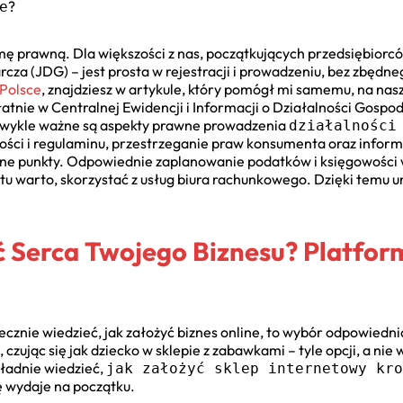
?
e
 prawną. Dla większości z nas, początkujących przedsiębiorców
za (JDG) – jest prosta w rejestracji i prowadzeniu, bez zbęd
 Polsce
, znajdziesz w artykule, który pomógł mi samemu, na nas
atnie w Centralnej Ewidencji i Informacji o Działalności Gospod
iezwykle ważne są aspekty prawne prowadzenia
działalności
ści i regulaminu, przestrzeganie praw konsumenta oraz informo
alne punkty. Odpowiednie zaplanowanie podatków i księgowości
tu warto, skorzystać z usług biura rachunkowego. Dzięki temu un
 Serca Twojego Biznesu? Platform
utecznie wiedzieć, jak założyć biznes online, to wybór odpowiedn
zując się jak dziecko w sklepie z zabawkami – tyle opcji, a nie w
kładnie wiedzieć,
jak założyć sklep internetowy kro
ię wydaje na początku.