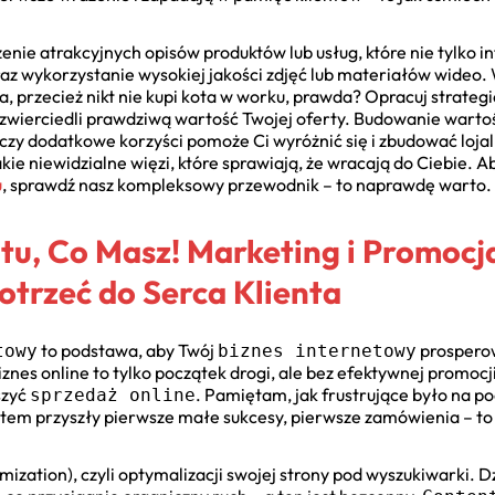
enie atrakcyjnych opisów produktów lub usług, które nie tylko i
az wykorzystanie wysokiej jakości zdjęć lub materiałów wideo
a, przecież nikt nie kupi kota w worku, prawda? Opracuj strateg
zwierciedli prawdziwą wartość Twojej oferty. Budowanie wartoś
czy dodatkowe korzyści pomoże Ci wyróżnić się i zbudować loja
takie niewidzialne więzi, które sprawiają, że wracają do Ciebie. 
u
, sprawdź nasz kompleksowy przewodnik – to naprawdę warto.
atu, Co Masz! Marketing i Promocj
Dotrzeć do Serca Klienta
to podstawa, aby Twój
prosperow
towy
biznes internetowy
 biznes online to tylko początek drogi, ale bez efektywnej promoc
szyć
. Pamiętam, jak frustrujące było na p
sprzedaż online
 potem przyszły pierwsze małe sukcesy, pierwsze zamówienia – to
ization), czyli optymalizacji swojej strony pod wyszukiwarki. 