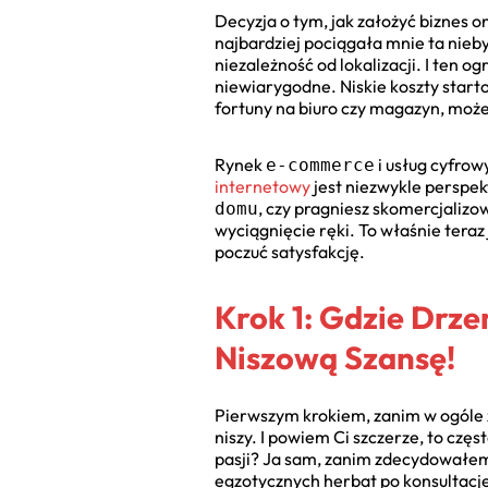
Decyzja o tym, jak założyć biznes o
najbardziej pociągała mnie ta nieby
niezależność od lokalizacji. I ten o
niewiarygodne. Niskie koszty start
fortuny na biuro czy magazyn, moż
Rynek
i usług cyfrow
e-commerce
internetowy
jest niezwykle perspek
, czy pragniesz skomercjalizo
domu
wyciągnięcie ręki. To właśnie teraz
poczuć satysfakcję.
Krok 1: Gdzie Drz
Niszową Szansę!
Pierwszym krokiem, zanim w ogóle z
niszy. I powiem Ci szczerze, to cz
pasji? Ja sam, zanim zdecydowałem 
egzotycznych herbat po konsultacj