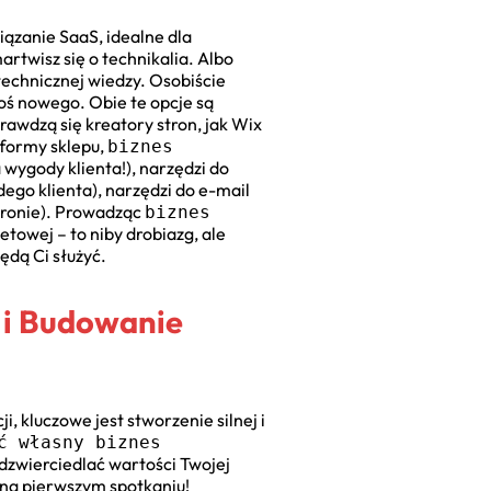
wiązanie SaaS, idealne dla
rtwisz się o technikalia. Albo
technicznej wiedzy. Osobiście
ś nowego. Obie te opcje są
sprawdzą się kreatory stron, jak Wix
tformy sklepu,
biznes
 wygody klienta!), narzędzi do
ego klienta), narzędzi do e-mail
stronie). Prowadząc
biznes
netowej – to niby drobiazg, ale
ędą Ci służyć.
 i Budowanie
, kluczowe jest stworzenie silnej i
ć własny biznes
odzwierciedlać wartości Twojej
h na pierwszym spotkaniu!