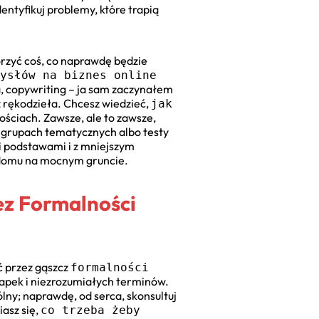
entyfikuj problemy, które trapią
worzyć coś, co naprawdę będzie
ysłów na biznes online
a, copywriting – ja sam zaczynałem
ż rękodzieła. Chcesz wiedzieć,
jak
ościach. Zawsze, ale to zawsze,
w grupach tematycznych albo testy
i podstawami i z mniejszym
ie domu na mocnym gruncie.
ez Formalności
ąć przez gąszcz
formalności
łapek i niezrozumiałych terminów.
lny; naprawdę, od serca, skonsultuj
asz się,
co trzeba żeby