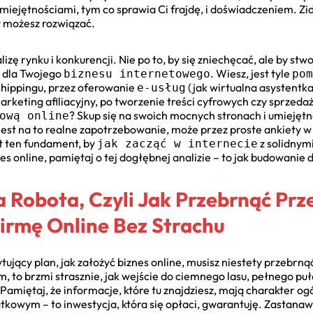
iejętnościami, tym co sprawia Ci frajdę, i doświadczeniem. Zid
Ty możesz rozwiązać.
zę rynku i konkurencji. Nie po to, by się zniechęcać, ale by st
) dla Twojego
. Wiesz, jest tyle
biznesu internetowego
pom
shippingu, przez oferowanie
(jak wirtualna asystentk
e-usług
arketing afiliacyjny, po tworzenie treści cyfrowych czy sprzeda
? Skup się na swoich mocnych stronach i umiejętn
ową online
 jest na to realne zapotrzebowanie, może przez proste ankiety 
t ten fundament, by
z solidnym
jak zacząć w internecie
nes online, pamiętaj o tej dogłębnej analizie – to jak budowan
 Robota, Czyli Jak Przebrnąć Prz
Firmę Online Bez Strachu
ytujący plan, jak założyć biznes online, musisz niestety przebrn
m, to brzmi strasznie, jak wejście do ciemnego lasu, pełnego pu
amiętaj, że informacje, które tu znajdziesz, mają charakter ogó
tkowym – to inwestycja, która się opłaci, gwarantuję. Zastanawi