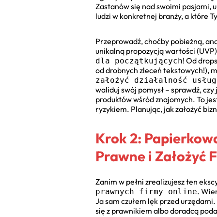
Zastanów się nad swoimi pasjami, um
ludzi w konkretnej branży, a które 
Przeprowadź, choćby pobieżną, anali
unikalną propozycją wartości (UVP
! Od drop
dla początkujących
od drobnych zleceń tekstowych!), m
założyć działalność usług
waliduj swój pomysł – sprawdź, czy
produktów wśród znajomych. To jes
ryzykiem. Planując, jak założyć biz
Krok 2: Papierkowa
Prawne i Założyć 
Zanim w pełni zrealizujesz ten eksc
. Wie
prawnych firmy online
Ja sam czułem lęk przed urzędami. P
się z prawnikiem albo doradcą poda