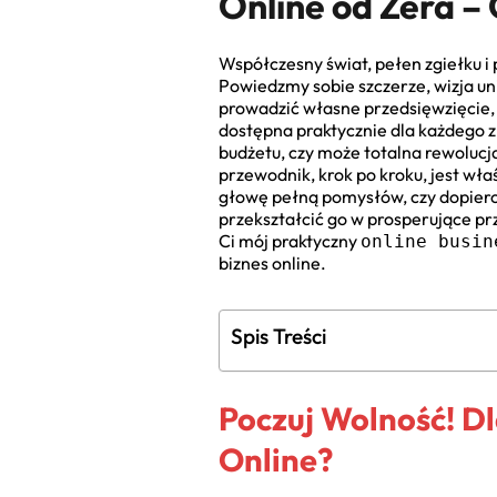
Online od Zera –
Współczesny świat, pełen zgiełku i
Powiedzmy sobie szczerze, wizja uni
prowadzić własne przedsięwzięcie, t
dostępna praktycznie dla każdego 
budżetu, czy może totalna rewolucj
przewodnik, krok po kroku, jest wła
głowę pełną pomysłów, czy dopiero sz
przekształcić go w prosperujące p
Ci mój praktyczny
online busin
biznes online.
Spis Treści
Poczuj Wolność! D
Online?