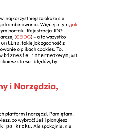
, najkorzystniejsza okaże się
nego kombinowania. Więcej o tym,
jak
zym portalu. Rejestracja JDG
arczej (
CEIDG
) – a to wszystko
, takie jak zgodność z
 online
wanie o plikach cookies. To,
 w
jest
biznesie internetowym
ikniesz stresu i błędów, by
y i Narzędzia,
ich platform i narzędzi. Pamiętam,
iesz, co wybrać! Jeśli planujesz
. Ale spokojnie, nie
k po kroku