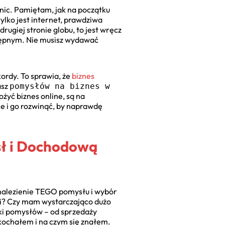
anic. Pamiętam, jak na początku
ylko jest internet, prawdziwa
drugiej stronie globu, to jest wręcz
ępnym. Nie musisz wydawać
ordy. To sprawia, że
biznes
asz
pomysłów na biznes w
żyć biznes online, są na
ne i go rozwinąć, by naprawdę
sł i Dochodową
dnalezienie TEGO pomysłu i wybór
dzi? Czy mam wystarczająco dużo
tki pomysłów – od sprzedaży
kochałem i na czym się znałem.