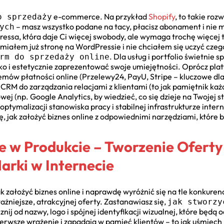
e-commerce. Na przykład
Shopify
, to takie roz
o sprzedaży
– masz wszystko podane na tacy, płacisz abonament i nie ma
ych
ressa, która daje Ci więcej swobody, ale wymaga trochę więcej 
łem już stronę na WordPressie i nie chciałem się uczyć czego
. Dla usług i portfolio świetnie 
rm do sprzedaży online
o i estetycznie zaprezentować swoje umiejętności. Oprócz pla
emów płatności online (Przelewy24, PayU, Stripe – kluczowe dla
CRM do zarządzania relacjami z klientami (to jak pamiętnik każd
wej (np. Google Analytics, by wiedzieć, co się dzieje na Twojej 
 optymalizacji stanowiska pracy i stabilnej infrastrukturze inter
, jak założyć biznes online z odpowiednimi narzędziami, które b
ce w Produkcie – Tworzenie Oferty
Marki w Internecie
 założyć biznes online i naprawdę wyróżnić się na tle konkurencji
żniejsze, atrakcyjnej oferty. Zastanawiasz się,
jak stworzy
ij od nazwy, logo i spójnej identyfikacji wizualnej, które będą 
pierwsze wrażenie i zapadają w pamięć klientów – to jak uśmiec