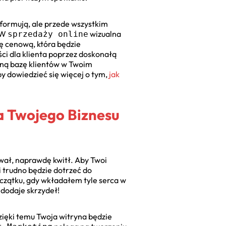
nformują, ale przede wszystkim
. W
wizualna
sprzedaży online
ię cenową, która będzie
ci dla klienta poprzez doskonałą
lną bazę klientów w Twoim
Aby dowiedzieć się więcej o tym,
jak
a Twojego Biznesu
ał, naprawdę kwitł. Aby Twoi
ji trudno będzie dotrzeć do
oczątku, gdy wkładałem tyle serca w
 dodaje skrzydeł!
Dzięki temu Twoja witryna będzie