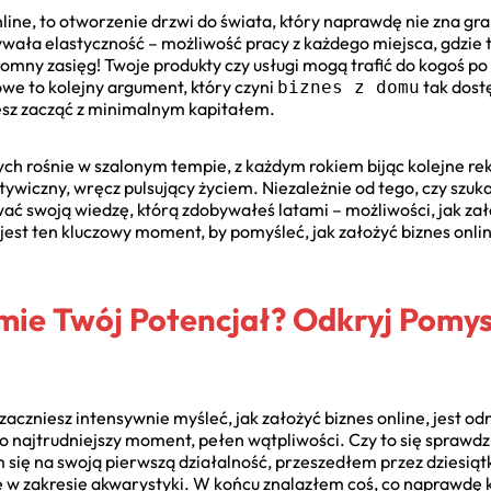
nline, to otworzenie drzwi do świata, który naprawdę nie zna gr
wała elastyczność – możliwość pracy z każdego miejsca, gdzie t
gromny zasięg! Twoje produkty czy usługi mogą trafić do kogoś po 
owe to kolejny argument, który czyni
tak dost
biznes z domu
esz zacząć z minimalnym kapitałem.
ych rośnie w szalonym tempie, z każdym rokiem bijąc kolejne rek
tywiczny, wręcz pulsujący życiem. Niezależnie od tego, czy szuk
wać swoją wiedzę, którą zdobywałeś latami – możliwości, jak zało
 jest ten kluczowy moment, by pomyśleć, jak założyć biznes onli
emie Twój Potencjał? Odkryj Pomy
aczniesz intensywnie myśleć, jak założyć biznes online, jest o
ęsto najtrudniejszy moment, pełen wątpliwości. Czy to się spraw
się na swoją pierwszą działalność, przeszedłem przez dziesią
e w zakresie akwarystyki. W końcu znalazłem coś, co naprawdę 