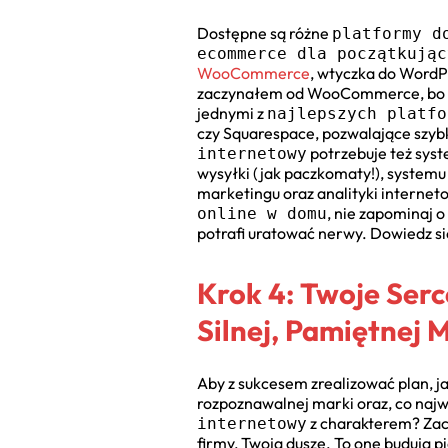
Dostępne są różne
platformy d
ecommerce dla początkując
WooCommerce
, wtyczka do WordP
zaczynałem od WooCommerce, bo mia
jednymi z
najlepszych platfo
czy Squarespace, pozwalające szybk
potrzebuje też syst
internetowy
wysyłki (jak paczkomaty!), systemu 
marketingu oraz analityki interneto
, nie zapominaj o
online w domu
potrafi uratować nerwy. Dowiedz się
Krok 4: Twoje Ser
Silnej, Pamiętnej 
Aby z sukcesem zrealizować plan, jak
rozpoznawalnej marki oraz, co najwa
z charakterem? Zaczn
internetowy
firmy, Twoją duszę. To one budują 