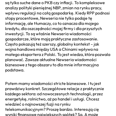
są tylko suche dane o PKB czy inflacji. To kompleksowe
analizy polityki pieniężnej NBP, zmian na rynku pracy,
wpływu regulacji na całą gospodarkę. Kiedy RPP podnosi
stopy procentowe, Newseria nie tylko podaje tę
informację, ale tłumaczy, co to oznacza dla mojego
kredytu, dla oszczędności mojej firmy i dla przyszłych
inwestycji. To są właśnie Newseria wiadomości
gospodarcze, które mają praktyczne zastosowanie.
Często pokazują też szerszy, globalny kontekst – jak
wojna handlowa między USA a Chinami wpływa na
małego eksportera z Polski. To jest wiedza, która pozwala
planować. Zawsze aktualne Newseria wiadomości
biznesowe z tego obszaru to dla mnie informacyjna
podstawa.
Potem mamy wiadomości stricte biznesowe. I tu jest
prawdziwy konkret. Szczegółowe relacje z praktycznie
każdego sektora: od nowoczesnych technologii, przez
energetykę, rolnictwo, aż po handel i usługi. Chcesz
wiedzieć o najnowszej fuzji na rynku
telekomunikacyjnym? Proszę bardzo. Interesują cię
wyniki finansowe największych spółek? Są. A może