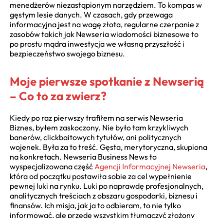
menedżerów niezastąpionym narzędziem. To kompas w
gęstym lesie danych. W czasach, gdy przewaga
informacyjna jest na wagę złota, regularne czerpanie z
zasobów takich jak Newseria wiadomości biznesowe to
po prostu mądra inwestycja we własną przyszłość i
bezpieczeństwo swojego biznesu.
Moje pierwsze spotkanie z Newserią
– Co to za zwierz?
Kiedy po raz pierwszy trafiłem na serwis Newseria
Biznes, byłem zaskoczony. Nie było tam krzykliwych
banerów, clickbaitowych tytułów, ani politycznych
wojenek. Była za to treść. Gęsta, merytoryczna, skupiona
na konkretach. Newseria Business News to
wyspecjalizowana część
Agencji Informacyjnej Newseria
,
która od początku postawiła sobie za cel wypełnienie
pewnej luki na rynku. Luki po naprawdę profesjonalnych,
analitycznych treściach z obszaru gospodarki, biznesu i
finansów. Ich misja, jak ja to odbieram, to nie tylko
informować, ale przede wszystkim tłumaczyć złożony