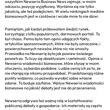
wszystkim Newseria Business News zajmuje, w moim
odczuciu, pozycję wyjątkową. Wyróżnia się nie tylko
jakością, ale też podejściem. W wielu rankingach mediów
biznesowych jest w czołówce i wcale mnie to nie dziwi.
Pamiętam, jak kiedyś próbowałem śledzić rynek,
korzystając z kilku popularnych, darmowych portali. To
był chaos. Pełno było tam opinii udających fakty,
artykułów sponsorowanych, które nie były oznaczone, i
powierzchownych newsów, które nic nie wnosiły.
Przesiadka na Newserię była jak powiew świeżego
powietrza. Tu liczy się obiektywizm i rzetelność. Opinie o
Newseria wiadomości biznesowe, które słyszę w moim
otoczeniu, są bardzo podobne. Ludzie cenią ich za to, że
nie starają się nikomu przypodobać. Przedstawiają różne
punkty widzenia, co pozwala wyrobić sobie własne
zdanie. To buduje zaufanie. Wpływ Newseria wiadomości
biznesowe na jakość debaty jest nie do przecenienia.
Newseria odgrywa też ważną rolę w kształtowaniu
publicznej debaty o gospodarce. Ich materiały są często