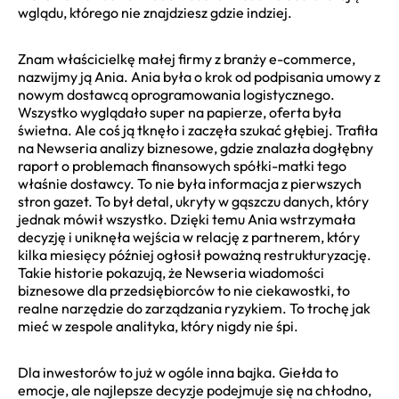
wglądu, którego nie znajdziesz gdzie indziej.
Znam właścicielkę małej firmy z branży e-commerce,
nazwijmy ją Ania. Ania była o krok od podpisania umowy z
nowym dostawcą oprogramowania logistycznego.
Wszystko wyglądało super na papierze, oferta była
świetna. Ale coś ją tknęło i zaczęła szukać głębiej. Trafiła
na Newseria analizy biznesowe, gdzie znalazła dogłębny
raport o problemach finansowych spółki-matki tego
właśnie dostawcy. To nie była informacja z pierwszych
stron gazet. To był detal, ukryty w gąszczu danych, który
jednak mówił wszystko. Dzięki temu Ania wstrzymała
decyzję i uniknęła wejścia w relację z partnerem, który
kilka miesięcy później ogłosił poważną restrukturyzację.
Takie historie pokazują, że Newseria wiadomości
biznesowe dla przedsiębiorców to nie ciekawostki, to
realne narzędzie do zarządzania ryzykiem. To trochę jak
mieć w zespole analityka, który nigdy nie śpi.
Dla inwestorów to już w ogóle inna bajka. Giełda to
emocje, ale najlepsze decyzje podejmuje się na chłodno,