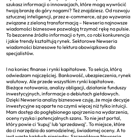
szukasz informacji o innowacjach, które mogą wywrócić
twoją branżę do góry nogami? Też znajdziesz. Od rozwoju
sztucznej inteligencji, przez e-commerce, aż po wyzwania
związane z zieloną transformacją – Newseria najnowsze
wiadomości biznesowe pozwalają trzymać rękę na pulsie.
To bezcenne źródło informacji o tym, co robi konkurencja
i jakie trendy kształtują rynek. Sektorowe Newseria
wiadomości biznesowe to lektura obowiązkowa dla
specjalistów.
I na koniec finanse i rynki kapitałowe. To sekcja, którą
odwiedzam najczęściej. Bankowość, ubezpieczenia, rynek
walutowy. Ale przede wszystkim rynki kapitałowe.
Bieżące notowania, analizy obligacji, działanie funduszy
inwestycyjnych, informacje o debiutach giełdowych.
Dzięki Newseria analizy biznesowe czuję, że moje decyzje
inwestycyjne są oparte na czymś więcej niż tylko intuicji.
Mam dostęp do pogłębionego spojrzenia na wydarzenia,
oceny ryzyka i potencjalnych szans. To nie jest portal,
który powie ci ‘kupuj’ lub ‘sprzedawaj’. To miejsce, które
da ci narzędzia do samodzielnej, świadomej oceny. A to
jest warte każdych pieniędzy. Szczegółowe Newseria