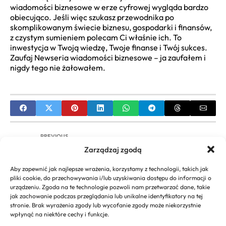
wiadomości biznesowe w erze cyfrowej wygląda bardzo
obiecująco. Jeśli więc szukasz przewodnika po
skomplikowanym świecie biznesu, gospodarki i finansów,
z czystym sumieniem polecam Ci właśnie ich. To
inwestycja w Twoją wiedzę, Twoje finanse i Twój sukces.
Zaufaj Newseria wiadomości biznesowe – ja zaufałem i
nigdy tego nie żałowałem.
PREVIOUS
Zarządzaj zgodą
Somfy Rozwiązania dla Firm: Automatyka
Budynkowa B2B | Optymalizacja & Bezpieczeństwo
Aby zapewnić jak najlepsze wrażenia, korzystamy z technologii, takich jak
pliki cookie, do przechowywania i/lub uzyskiwania dostępu do informacji o
NEXT
urządzeniu. Zgoda na te technologie pozwoli nam przetwarzać dane, takie
jak zachowanie podczas przeglądania lub unikalne identyfikatory na tej
Park Biznesu Wrocław: Wynajem Biur i
stronie. Brak wyrażenia zgody lub wycofanie zgody może niekorzystnie
Rozwiązania Elastyczne
wpłynąć na niektóre cechy i funkcje.