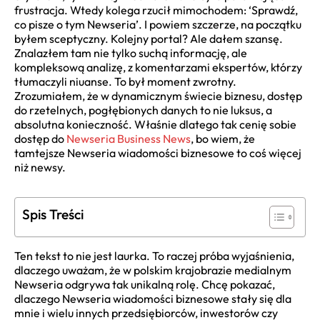
frustracja. Wtedy kolega rzucił mimochodem: ‘Sprawdź,
co pisze o tym Newseria’. I powiem szczerze, na początku
byłem sceptyczny. Kolejny portal? Ale dałem szansę.
Znalazłem tam nie tylko suchą informację, ale
kompleksową analizę, z komentarzami ekspertów, którzy
tłumaczyli niuanse. To był moment zwrotny.
Zrozumiałem, że w dynamicznym świecie biznesu, dostęp
do rzetelnych, pogłębionych danych to nie luksus, a
absolutna konieczność. Właśnie dlatego tak cenię sobie
dostęp do
Newseria Business News
, bo wiem, że
tamtejsze Newseria wiadomości biznesowe to coś więcej
niż newsy.
Spis Treści
Ten tekst to nie jest laurka. To raczej próba wyjaśnienia,
dlaczego uważam, że w polskim krajobrazie medialnym
Newseria odgrywa tak unikalną rolę. Chcę pokazać,
dlaczego Newseria wiadomości biznesowe stały się dla
mnie i wielu innych przedsiębiorców, inwestorów czy