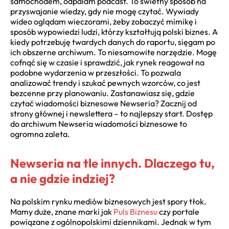
samochodem, odpalam podcast. To świetny sposób na
przyswajanie wiedzy, gdy nie mogę czytać. Wywiady
wideo oglądam wieczorami, żeby zobaczyć mimikę i
sposób wypowiedzi ludzi, którzy kształtują polski biznes. A
kiedy potrzebuję twardych danych do raportu, sięgam po
ich obszerne archiwum. To niesamowite narzędzie. Mogę
cofnąć się w czasie i sprawdzić, jak rynek reagował na
podobne wydarzenia w przeszłości. To pozwala
analizować trendy i szukać pewnych wzorców, co jest
bezcenne przy planowaniu. Zastanawiasz się, gdzie
czytać wiadomości biznesowe Newseria? Zacznij od
strony głównej i newslettera – to najlepszy start. Dostęp
do archiwum Newseria wiadomości biznesowe to
ogromna zaleta.
Newseria na tle innych. Dlaczego tu,
a nie gdzie indziej?
Na polskim rynku mediów biznesowych jest spory tłok.
Mamy duże, znane marki jak
Puls Biznesu
czy portale
powiązane z ogólnopolskimi dziennikami. Jednak w tym