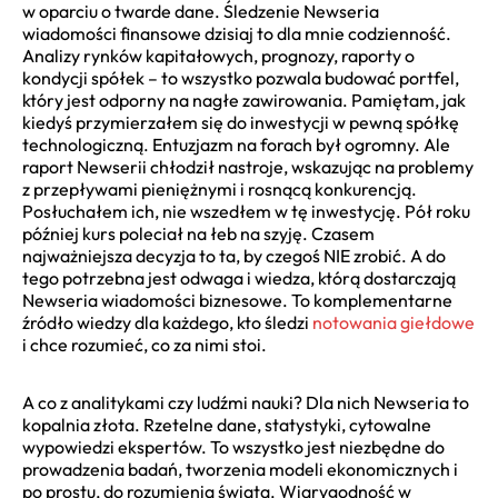
w oparciu o twarde dane. Śledzenie Newseria
wiadomości finansowe dzisiaj to dla mnie codzienność.
Analizy rynków kapitałowych, prognozy, raporty o
kondycji spółek – to wszystko pozwala budować portfel,
który jest odporny na nagłe zawirowania. Pamiętam, jak
kiedyś przymierzałem się do inwestycji w pewną spółkę
technologiczną. Entuzjazm na forach był ogromny. Ale
raport Newserii chłodził nastroje, wskazując na problemy
z przepływami pieniężnymi i rosnącą konkurencją.
Posłuchałem ich, nie wszedłem w tę inwestycję. Pół roku
później kurs poleciał na łeb na szyję. Czasem
najważniejsza decyzja to ta, by czegoś NIE zrobić. A do
tego potrzebna jest odwaga i wiedza, którą dostarczają
Newseria wiadomości biznesowe. To komplementarne
źródło wiedzy dla każdego, kto śledzi
notowania giełdowe
i chce rozumieć, co za nimi stoi.
A co z analitykami czy ludźmi nauki? Dla nich Newseria to
kopalnia złota. Rzetelne dane, statystyki, cytowalne
wypowiedzi ekspertów. To wszystko jest niezbędne do
prowadzenia badań, tworzenia modeli ekonomicznych i
po prostu, do rozumienia świata. Wiarygodność w