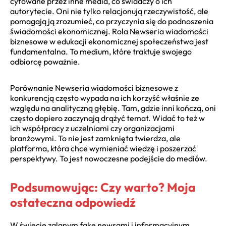
cytowane przez inne media, co świadczy o ich
autorytecie. Oni nie tylko relacjonują rzeczywistość, ale
pomagają ją zrozumieć, co przyczynia się do podnoszenia
świadomości ekonomicznej. Rola Newseria wiadomości
biznesowe w edukacji ekonomicznej społeczeństwa jest
fundamentalna. To medium, które traktuje swojego
odbiorcę poważnie.
Porównanie Newseria wiadomości biznesowe z
konkurencją często wypada na ich korzyść właśnie ze
względu na analityczną głębię. Tam, gdzie inni kończą, oni
często dopiero zaczynają drążyć temat. Widać to też w
ich współpracy z uczelniami czy organizacjami
branżowymi. To nie jest zamknięta twierdza, ale
platforma, która chce wymieniać wiedzę i poszerzać
perspektywy. To jest nowoczesne podejście do mediów.
Podsumowując: Czy warto? Moja
ostateczna odpowiedź
W świecie zalanym fake newsami i informacyjnym