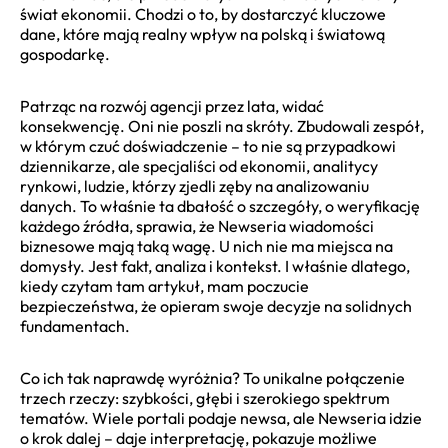
świat ekonomii. Chodzi o to, by dostarczyć kluczowe
dane, które mają realny wpływ na polską i światową
gospodarkę.
Patrząc na rozwój agencji przez lata, widać
konsekwencję. Oni nie poszli na skróty. Zbudowali zespół,
w którym czuć doświadczenie – to nie są przypadkowi
dziennikarze, ale specjaliści od ekonomii, analitycy
rynkowi, ludzie, którzy zjedli zęby na analizowaniu
danych. To właśnie ta dbałość o szczegóły, o weryfikację
każdego źródła, sprawia, że Newseria wiadomości
biznesowe mają taką wagę. U nich nie ma miejsca na
domysły. Jest fakt, analiza i kontekst. I właśnie dlatego,
kiedy czytam tam artykuł, mam poczucie
bezpieczeństwa, że opieram swoje decyzje na solidnych
fundamentach.
Co ich tak naprawdę wyróżnia? To unikalne połączenie
trzech rzeczy: szybkości, głębi i szerokiego spektrum
tematów. Wiele portali podaje newsa, ale Newseria idzie
o krok dalej – daje interpretację, pokazuje możliwe