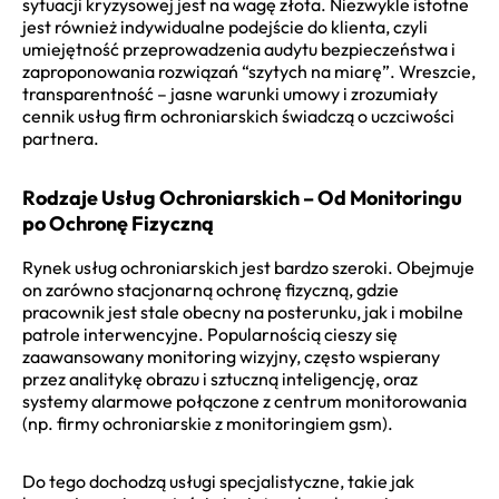
sytuacji kryzysowej jest na wagę złota. Niezwykle istotne
jest również indywidualne podejście do klienta, czyli
umiejętność przeprowadzenia audytu bezpieczeństwa i
zaproponowania rozwiązań “szytych na miarę”. Wreszcie,
transparentność – jasne warunki umowy i zrozumiały
cennik usług firm ochroniarskich świadczą o uczciwości
partnera.
Rodzaje Usług Ochroniarskich – Od Monitoringu
po Ochronę Fizyczną
Rynek usług ochroniarskich jest bardzo szeroki. Obejmuje
on zarówno stacjonarną ochronę fizyczną, gdzie
pracownik jest stale obecny na posterunku, jak i mobilne
patrole interwencyjne. Popularnością cieszy się
zaawansowany monitoring wizyjny, często wspierany
przez analitykę obrazu i sztuczną inteligencję, oraz
systemy alarmowe połączone z centrum monitorowania
(np. firmy ochroniarskie z monitoringiem gsm).
Do tego dochodzą usługi specjalistyczne, takie jak