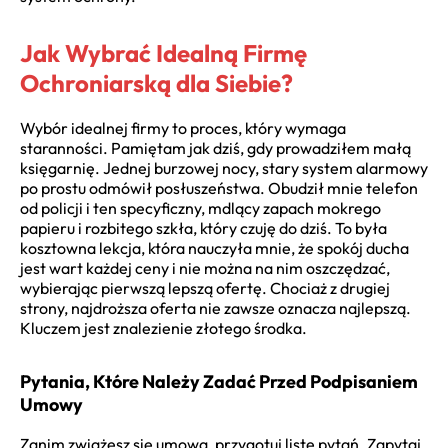
Jak Wybrać Idealną Firmę
Ochroniarską dla Siebie?
Wybór idealnej firmy to proces, który wymaga
staranności. Pamiętam jak dziś, gdy prowadziłem małą
księgarnię. Jednej burzowej nocy, stary system alarmowy
po prostu odmówił posłuszeństwa. Obudził mnie telefon
od policji i ten specyficzny, mdlący zapach mokrego
papieru i rozbitego szkła, który czuję do dziś. To była
kosztowna lekcja, która nauczyła mnie, że spokój ducha
jest wart każdej ceny i nie można na nim oszczędzać,
wybierając pierwszą lepszą ofertę. Chociaż z drugiej
strony, najdroższa oferta nie zawsze oznacza najlepszą.
Kluczem jest znalezienie złotego środka.
Pytania, Które Należy Zadać Przed Podpisaniem
Umowy
Zanim zwiążesz się umową, przygotuj listę pytań. Zapytaj