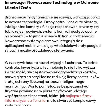
Innowacje i Nowoczesne Technologie w Ochronie
Mienia i Osób
Branża security dynamicznie się rozwija, wdrażając coraz
to nowsze technologie. Drony patrolujące duże obszary,
inteligentne kamery z funkcją rozpoznawania twarzy czy
tablic rejestracyjnych, systemy kontroli dostępu oparte
na biometrii – to już nie science fiction, a codzienność.
Nowoczesne systemy alarmowe integrują się z
aplikacjami mobilnymi, dając właścicielowi stały podgląd
sytuacji i możliwość zdalnego sterowania.
W rzeczywistości to nawet więcej niż ochrona. To pełna
kontrola. Inwestycja w technologię to nie tylko wyższa
skuteczność, ale często również optymalizacja kosztów,
pozwalająca na przykład na redukcję liczby posterunków
stałej ochrony fizycznej na rzecz inteligentnego
monitoringu. Warto pamiętać, że bezpieczeństwo
fizyczne powinno iść w parze z cyfrowym, dlatego
współpraca z ekspertami, takimi jak
najlepsze firmy
informatyczne z Torunia
, może stworzyć kompleksowy
system ochrony.