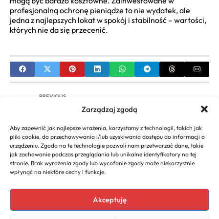
mogą być bardzo kosztowne. Zainwestowane w
profesjonalną ochronę pieniądze to nie wydatek, ale
jedna z najlepszych lokat w spokój i stabilność – wartości,
których nie da się przecenić.
PREVIOUS
Zarządzaj zgodą
Jak zdobyć bezzwrotne dotacje dla firm
jednoosobowych? Poradnik
Aby zapewnić jak najlepsze wrażenia, korzystamy z technologii, takich jak
pliki cookie, do przechowywania i/lub uzyskiwania dostępu do informacji o
NEXT
urządzeniu. Zgoda na te technologie pozwoli nam przetwarzać dane, takie
jak zachowanie podczas przeglądania lub unikalne identyfikatory na tej
Jak powstaje ranking firm farmaceutycznych?
stronie. Brak wyrażenia zgody lub wycofanie zgody może niekorzystnie
Poznaj kryteria oceny
wpłynąć na niektóre cechy i funkcje.
Akceptuję
Copyright 2026. All rights
Polecany program do