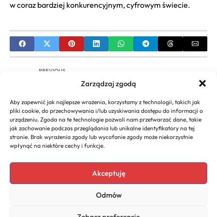
w coraz bardziej konkurencyjnym, cyfrowym świecie.
PREVIOUS
Zarządzaj zgodą
Jak sprawdzić NIP firmy kontrahenta? Oficjalne i
darmowe metody
Aby zapewnić jak najlepsze wrażenia, korzystamy z technologii, takich jak
pliki cookie, do przechowywania i/lub uzyskiwania dostępu do informacji o
NEXT
urządzeniu. Zgoda na te technologie pozwoli nam przetwarzać dane, takie
jak zachowanie podczas przeglądania lub unikalne identyfikatory na tej
Jak uzyskać pożyczkę dla firmy? Poradnik dla
stronie. Brak wyrażenia zgody lub wycofanie zgody może niekorzystnie
przedsiębiorców
wpłynąć na niektóre cechy i funkcje.
Akceptuję
Copyright 2026. All rights
Polecany program do
Odmów
reserved powered by
faktur
biznescenter.eu
Polityka
Zobacz preferencje