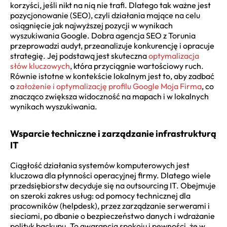
korzyści, jeśli nikt na nią nie trafi. Dlatego tak ważne jest
pozycjonowanie (SEO), czyli działania mające na celu
osiągnięcie jak najwyższej pozycji w wynikach
wyszukiwania Google. Dobra agencja SEO z Torunia
przeprowadzi audyt, przeanalizuje konkurencję i opracuje
strategię. Jej podstawą jest skuteczna
optymalizacja
słów kluczowych
, która przyciągnie wartościowy ruch.
Równie istotne w kontekście lokalnym jest to, aby zadbać
o
założenie i optymalizację profilu Google Moja Firma
, co
znacząco zwiększa widoczność na mapach i w lokalnych
wynikach wyszukiwania.
Wsparcie techniczne i zarządzanie infrastrukturą
IT
Ciągłość działania systemów komputerowych jest
kluczowa dla płynności operacyjnej firmy. Dlatego wiele
przedsiębiorstw decyduje się na outsourcing IT. Obejmuje
on szeroki zakres usług: od pomocy technicznej dla
pracowników (helpdesk), przez zarządzanie serwerami i
sieciami, po dbanie o bezpieczeństwo danych i wdrażanie
polityk backupu. To gwarancja spokoju i pewności, że w