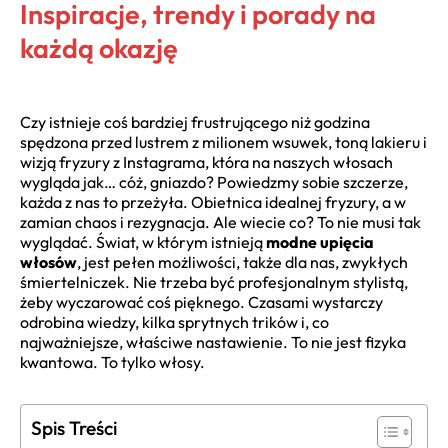
Inspiracje, trendy i porady na
każdą okazję
Czy istnieje coś bardziej frustrującego niż godzina
spędzona przed lustrem z milionem wsuwek, toną lakieru i
wizją fryzury z Instagrama, która na naszych włosach
wygląda jak… cóż, gniazdo? Powiedzmy sobie szczerze,
każda z nas to przeżyła. Obietnica idealnej fryzury, a w
zamian chaos i rezygnacja. Ale wiecie co? To nie musi tak
wyglądać. Świat, w którym istnieją
modne upięcia
włosów
, jest pełen możliwości, także dla nas, zwykłych
śmiertelniczek. Nie trzeba być profesjonalnym stylistą,
żeby wyczarować coś pięknego. Czasami wystarczy
odrobina wiedzy, kilka sprytnych trików i, co
najważniejsze, właściwe nastawienie. To nie jest fizyka
kwantowa. To tylko włosy.
Spis Treści