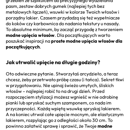
grzebień ze szpikulcem do precyzyjnego wydzielania
pasm, zestaw dobrych gumek (najlepiej tych bez
metalowych łączeń), wsuwki w kolorze Twoich włosów i
porządny lakier. Czasem przydadzą się też wypełniacze
do koków czy karbownica do nadania tekstury u nasady.
To absolutne minimum, by zacząć przygodę z tworzeniem
modne upięcia włosów
. Dla początkujących warto
poszukać inspiracji na
proste modne upięcia włosów dla
początkujących
.
Jak utrwalić upięcie na długie godziny?
Oto odwieczne pytanie. Stworzyłaś arcydzieło, a teraz
chcesz, żeby przetrwało próbę czasu (i tańca). Sekret tkwi
w przygotowaniu. Nie upinaj świeżo umytych, śliskich
włosów – najlepiej robić to na drugi dzień. Przed
rozpoczęciem stylizacji możesz wgnieść w nie odrobinę
pianki lub spryskać suchym szamponem, co nada im
przyczepności. Każdą wpiętą wsuwkę spryskaj lakierem.
A na koniec utrwal całe upięcie mocnym, ale elastycznym
lakierem, rozpylając go z odległości około 30 cm. To
powinno załatwić sprawę i sprawić, że Twoje
modne