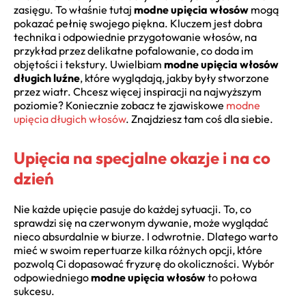
zasięgu. To właśnie tutaj
modne upięcia włosów
mogą
pokazać pełnię swojego piękna. Kluczem jest dobra
technika i odpowiednie przygotowanie włosów, na
przykład przez delikatne pofalowanie, co doda im
objętości i tekstury. Uwielbiam
modne upięcia włosów
długich luźne
, które wyglądają, jakby były stworzone
przez wiatr. Chcesz więcej inspiracji na najwyższym
poziomie? Koniecznie zobacz te zjawiskowe
modne
upięcia długich włosów
. Znajdziesz tam coś dla siebie.
Upięcia na specjalne okazje i na co
dzień
Nie każde upięcie pasuje do każdej sytuacji. To, co
sprawdzi się na czerwonym dywanie, może wyglądać
nieco absurdalnie w biurze. I odwrotnie. Dlatego warto
mieć w swoim repertuarze kilka różnych opcji, które
pozwolą Ci dopasować fryzurę do okoliczności. Wybór
odpowiedniego
modne upięcia włosów
to połowa
sukcesu.