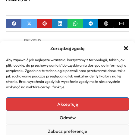
PREVIOUS
Zarządzaj zgodą
Eleganckie upięcia włosów średnich Przewodnik i
Inspiracje
Aby zapewnić jak najlepsze wrażenia, korzystamy z technologii, takich jak
pliki cookie, do przechowywania i/lub uzyskiwania dostępu do informacji o
NEXT
urządzeniu. Zgoda na te technologie pozwoli nam przetwarzać dane, takie
jak zachowanie podczas przeglądania lub unikalne identyfikatory na tej
Fryzury ślubne rozpuszczone włosy – Inspiracje i
stronie. Brak wyrażenia zgody lub wycofanie zgody może niekorzystnie
porady
wpłynąć na niektóre cechy i funkcje.
Akceptuję
Copyright 2026. All rights
Polecany program do
Odmów
reserved powered by
faktur
biznescenter.eu
Polityka
Zobacz preferencje