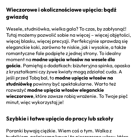
Wieczorowe i okolicznościowe upięcia: bądź
gwiazdą
Wesele, studniówka, wielka gala? To czas, by zabłysnąć!
Tutaj możemy pozwolić sobie na więcej – więcej objętości,
więcej blasku, więcej precyzji. Perfekcyjnie sprawdzą się
eleganckie koki, zarówno te niskie, jak i wysokie, a także
romantyczne fale podpięte z jednej strony. To idealny
moment na
modne upięcia włosów na wesele dla
gościa
. Pamiętaj o dodatkach: biżuteryjna spinka, opaska
z kryształkami czy żywe kwiaty mogą zdziałać cuda. A
jeśli przed Tobą bal, to
modne upięcia włosów na
studniówkę
powinny być spektakularne. Warto też
rozważyć
modne upięcia włosów eleganckie
wieczorowe
, które zawsze robią wrażenie. To Twoje pięć
minut, więc wykorzystaj je!
Szybkie i łatwe upięcia do pracy lub szkoły
Poranki bywają ciężkie. Wiem coś o tym. Walka z
budzikiem, pośpieszna kawa i te nieszczęsne włosy, które