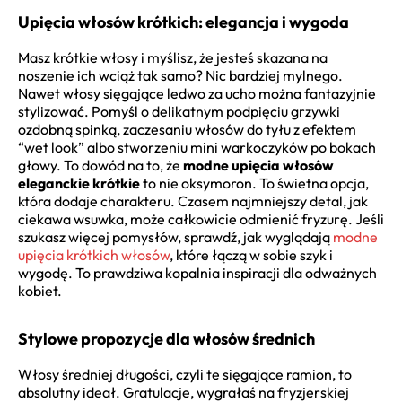
Upięcia włosów krótkich: elegancja i wygoda
Masz krótkie włosy i myślisz, że jesteś skazana na
noszenie ich wciąż tak samo? Nic bardziej mylnego.
Nawet włosy sięgające ledwo za ucho można fantazyjnie
stylizować. Pomyśl o delikatnym podpięciu grzywki
ozdobną spinką, zaczesaniu włosów do tyłu z efektem
“wet look” albo stworzeniu mini warkoczyków po bokach
głowy. To dowód na to, że
modne upięcia włosów
eleganckie krótkie
to nie oksymoron. To świetna opcja,
która dodaje charakteru. Czasem najmniejszy detal, jak
ciekawa wsuwka, może całkowicie odmienić fryzurę. Jeśli
szukasz więcej pomysłów, sprawdź, jak wyglądają
modne
upięcia krótkich włosów
, które łączą w sobie szyk i
wygodę. To prawdziwa kopalnia inspiracji dla odważnych
kobiet.
Stylowe propozycje dla włosów średnich
Włosy średniej długości, czyli te sięgające ramion, to
absolutny ideał. Gratulacje, wygrałaś na fryzjerskiej