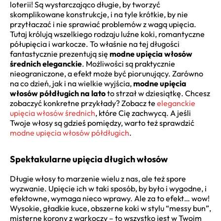
loterii! Są wystarczająco długie, by tworzyć
skomplikowane konstrukcje, i na tyle krótkie, by nie
przytłaczać i nie sprawiać problemów z wagą upięcia.
Tutaj królują wszelkiego rodzaju luźne koki, romantyczne
półupięcia i warkocze. To właśnie na tej długości
fantastycznie prezentują się
modne upięcia włosów
średnich eleganckie
. Możliwości są praktycznie
nieograniczone, a efekt może być piorunujący. Zarówno
na co dzień, jak i na wielkie wyjścia,
modne upięcia
włosów półdługich na lato
to strzał w dziesiątkę. Chcesz
zobaczyć konkretne przykłady? Zobacz te
eleganckie
upięcia włosów średnich
, które Cię zachwycą. A jeśli
Twoje włosy są gdzieś pomiędzy, warto też sprawdzić
modne upięcia włosów półdługich
.
Spektakularne upięcia długich włosów
Długie włosy to marzenie wielu z nas, ale też spore
wyzwanie. Upięcie ich w taki sposób, by było i wygodne, i
efektowne, wymaga nieco wprawy. Ale za to efekt… wow!
Wysokie, gładkie kuce, obszerne koki w stylu “messy bun”,
misterne korony z warkoczy – to wszystko jest w Twoim