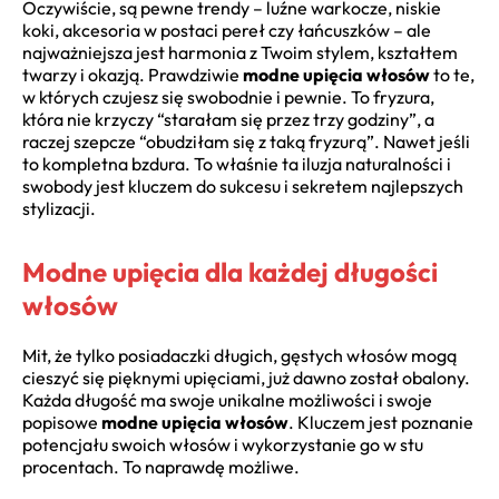
Oczywiście, są pewne trendy – luźne warkocze, niskie
koki, akcesoria w postaci pereł czy łańcuszków – ale
najważniejsza jest harmonia z Twoim stylem, kształtem
twarzy i okazją. Prawdziwie
modne upięcia włosów
to te,
w których czujesz się swobodnie i pewnie. To fryzura,
która nie krzyczy “starałam się przez trzy godziny”, a
raczej szepcze “obudziłam się z taką fryzurą”. Nawet jeśli
to kompletna bzdura. To właśnie ta iluzja naturalności i
swobody jest kluczem do sukcesu i sekretem najlepszych
stylizacji.
Modne upięcia dla każdej długości
włosów
Mit, że tylko posiadaczki długich, gęstych włosów mogą
cieszyć się pięknymi upięciami, już dawno został obalony.
Każda długość ma swoje unikalne możliwości i swoje
popisowe
modne upięcia włosów
. Kluczem jest poznanie
potencjału swoich włosów i wykorzystanie go w stu
procentach. To naprawdę możliwe.