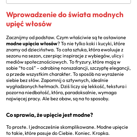
Wprowadzenie do świata modnych
upięć włosów
Zacznijmy od podstaw. Czym właściwie są te osławione
modne upięcia włosów
? To nie tylko koki i kucyki, które
znamy od dzieciństwa. To cała sztuka, która ewoluuje z
sezonu na sezon, czerpiąc inspiracje z wybiegów, ulicy i
mediów społecznościowych. To fryzury, które mają w
sobie “to coś” – odrobinę nonszalancji, szczyptę elegancji,
a przede wszystkim charakter. To sposób na wyrażenie
siebie bez słów. Zapomnij o sztywnych, idealnie
wygładzonych hełmach. Dziś liczy się lekkość, tekstura i
pozorna niedbałość, która, paradoksalnie, wymaga
najwięcej pracy. Ale bez obaw, są na to sposoby.
Co sprawia, że upięcie jest modne?
To proste. I jednocześnie skomplikowane. Modne upięcie
to takie, które pasuje do Ciebie. Koniec. Kropka.