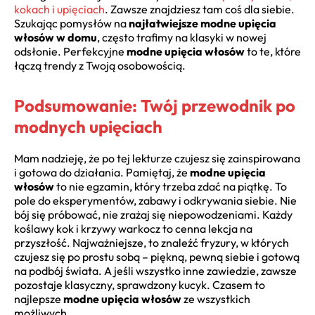
kokach i upięciach
. Zawsze znajdziesz tam coś dla siebie.
Szukając pomysłów na
najłatwiejsze modne upięcia
włosów w domu
, często trafimy na klasyki w nowej
odsłonie. Perfekcyjne
modne upięcia włosów
to te, które
łączą trendy z Twoją osobowością.
Podsumowanie: Twój przewodnik po
modnych upięciach
Mam nadzieję, że po tej lekturze czujesz się zainspirowana
i gotowa do działania. Pamiętaj, że
modne upięcia
włosów
to nie egzamin, który trzeba zdać na piątkę. To
pole do eksperymentów, zabawy i odkrywania siebie. Nie
bój się próbować, nie zrażaj się niepowodzeniami. Każdy
koślawy kok i krzywy warkocz to cenna lekcja na
przyszłość. Najważniejsze, to znaleźć fryzury, w których
czujesz się po prostu sobą – piękną, pewną siebie i gotową
na podbój świata. A jeśli wszystko inne zawiedzie, zawsze
pozostaje klasyczny, sprawdzony kucyk. Czasem to
najlepsze
modne upięcia włosów
ze wszystkich
możliwych.