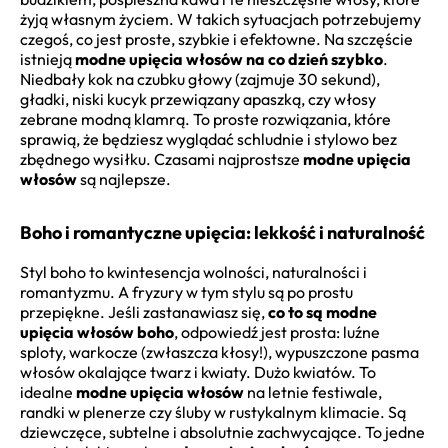
żyją własnym życiem. W takich sytuacjach potrzebujemy
czegoś, co jest proste, szybkie i efektowne. Na szczęście
istnieją
modne upięcia włosów na co dzień szybko
.
Niedbały kok na czubku głowy (zajmuje 30 sekund),
gładki, niski kucyk przewiązany apaszką, czy włosy
zebrane modną klamrą. To proste rozwiązania, które
sprawią, że będziesz wyglądać schludnie i stylowo bez
zbędnego wysiłku. Czasami najprostsze
modne upięcia
włosów
są najlepsze.
Boho i romantyczne upięcia: lekkość i naturalność
Styl boho to kwintesencja wolności, naturalności i
romantyzmu. A fryzury w tym stylu są po prostu
przepiękne. Jeśli zastanawiasz się,
co to są modne
upięcia włosów boho
, odpowiedź jest prosta: luźne
sploty, warkocze (zwłaszcza kłosy!), wypuszczone pasma
włosów okalające twarz i kwiaty. Dużo kwiatów. To
idealne
modne upięcia włosów
na letnie festiwale,
randki w plenerze czy śluby w rustykalnym klimacie. Są
dziewczęce, subtelne i absolutnie zachwycające. To jedne