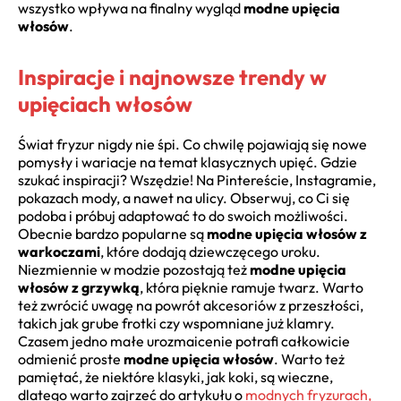
wszystko wpływa na finalny wygląd
modne upięcia
włosów
.
Inspiracje i najnowsze trendy w
upięciach włosów
Świat fryzur nigdy nie śpi. Co chwilę pojawiają się nowe
pomysły i wariacje na temat klasycznych upięć. Gdzie
szukać inspiracji? Wszędzie! Na Pintereście, Instagramie,
pokazach mody, a nawet na ulicy. Obserwuj, co Ci się
podoba i próbuj adaptować to do swoich możliwości.
Obecnie bardzo popularne są
modne upięcia włosów z
warkoczami
, które dodają dziewczęcego uroku.
Niezmiennie w modzie pozostają też
modne upięcia
włosów z grzywką
, która pięknie ramuje twarz. Warto
też zwrócić uwagę na powrót akcesoriów z przeszłości,
takich jak grube frotki czy wspomniane już klamry.
Czasem jedno małe urozmaicenie potrafi całkowicie
odmienić proste
modne upięcia włosów
. Warto też
pamiętać, że niektóre klasyki, jak koki, są wieczne,
dlatego warto zajrzeć do artykułu o
modnych fryzurach,