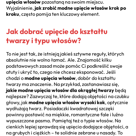
upięcia włosów
pozostaną na swoim miejscu.
Wyjaśnienie,
jak zrobić modne upięcie włosów krok po
kroku
, często pomija ten kluczowy element.
Jak dobrać upięcie do kształtu
twarzy i typu włosów?
To nie jest tak, że istnieją jakieś sztywne reguły, których
absolutnie nie wolno łamać. Ale. Znajomość kilku
podstawowych zasad może pomóc Ci podkreślić swoje
atuty i ukryć to, czego nie chcesz eksponować. Jeśli
chodzi o
modne upięcia włosów
, dobór do kształtu
twarzy ma znaczenie. Na przykład, zastanawiasz się,
jakie modne upięcia włosów dla okrągłej twarzy
będą
najlepsze? Zazwyczaj te, które dodają objętości na czubku
głowy, jak
modne upięcia włosów wysoki kok
, optycznie
wydłużają twarz. Posiadaczki kwadratowej szczęki
powinny postawić na miękkie, romantyczne fale i luźno
wypuszczone pasma. Pamiętaj też o typie włosów. Na
cienkich lepiej sprawdzą się upięcia dodające objętości, a
na grubych i ciężkich – te solidnie zebrane u nasady. To