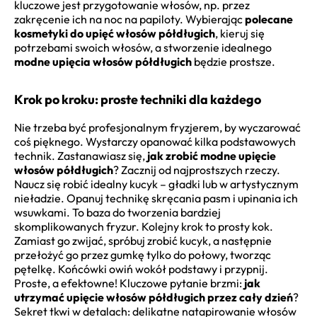
kluczowe jest przygotowanie włosów, np. przez
zakręcenie ich na noc na papiloty. Wybierając
polecane
kosmetyki do upięć włosów półdługich
, kieruj się
potrzebami swoich włosów, a stworzenie idealnego
modne upięcia włosów półdługich
będzie prostsze.
Krok po kroku: proste techniki dla każdego
Nie trzeba być profesjonalnym fryzjerem, by wyczarować
coś pięknego. Wystarczy opanować kilka podstawowych
technik. Zastanawiasz się,
jak zrobić modne upięcie
włosów półdługich
? Zacznij od najprostszych rzeczy.
Naucz się robić idealny kucyk – gładki lub w artystycznym
nieładzie. Opanuj technikę skręcania pasm i upinania ich
wsuwkami. To baza do tworzenia bardziej
skomplikowanych fryzur. Kolejny krok to prosty kok.
Zamiast go zwijać, spróbuj zrobić kucyk, a następnie
przełożyć go przez gumkę tylko do połowy, tworząc
pętelkę. Końcówki owiń wokół podstawy i przypnij.
Proste, a efektowne! Kluczowe pytanie brzmi:
jak
utrzymać upięcie włosów półdługich przez cały dzień
?
Sekret tkwi w detalach: delikatne natapirowanie włosów