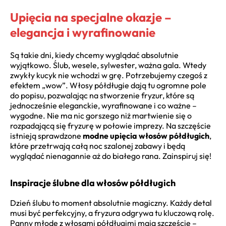
Upięcia na specjalne okazje –
elegancja i wyrafinowanie
Są takie dni, kiedy chcemy wyglądać absolutnie
wyjątkowo. Ślub, wesele, sylwester, ważna gala. Wtedy
zwykły kucyk nie wchodzi w grę. Potrzebujemy czegoś z
efektem „wow”. Włosy półdługie dają tu ogromne pole
do popisu, pozwalając na stworzenie fryzur, które są
jednocześnie eleganckie, wyrafinowane i co ważne –
wygodne. Nie ma nic gorszego niż martwienie się o
rozpadającą się fryzurę w połowie imprezy. Na szczęście
istnieją sprawdzone
modne upięcia włosów półdługich
,
które przetrwają całą noc szalonej zabawy i będą
wyglądać nienagannie aż do białego rana. Zainspiruj się!
Inspiracje ślubne dla włosów półdługich
Dzień ślubu to moment absolutnie magiczny. Każdy detal
musi być perfekcyjny, a fryzura odgrywa tu kluczową rolę.
Panny młode z włosami półdługimi mają szczęście –