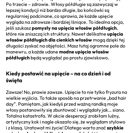
Po trzecie – zdrowie. Włosy półdługie są zazwyczaj w
lepszej kondycji niż bardzo długie, bo końcówki są
regularniej podcinane, co sprawia, że każde upięcie
wygląda na zdrowsze i bardziej lśniące. To idealna opcja,
jeśli szukasz
pomysły na upięcia włosów półdługich
,
które nie zniszczą ich struktury. Nawet delikatne
upięcia
włosów półdługich dla cienkich włosów
mogą dzięki tej
długości zyskać na objętości. Masz tutaj ogromne pole do
manewru, a każde udane
modne upięcia włosów
półdługich
będą wyglądać po prostu zjawiskowo.
Kiedy postawić na upięcie – na co dzień i od
święta
Zawsze! No, prawie zawsze. Upięcie to nie tylko fryzura na
wielkie wyjścia. To także sposób na przetrwanie „bad hair
day”. Pamiętam, jak kiedyś przed ważną randką moje
włosy postanowiły się zbuntować i wyglądały jak… siano.
Totalna katastrofa. W akcie desperacji zrobiłam luźny,
artystyczny kok i nagle okazało się, że wyglądam stylowo
i z klasą. Uratował mi życie! Dlatego warto znać
szybkie