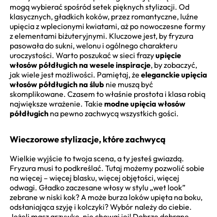
mogą wybierać spośród setek pięknych stylizacji. Od
klasycznych, gładkich koków, przez romantyczne, luźne
upięcia z wplecionymi kwiatami, aż po nowoczesne formy
z elementami biżuteryjnymi. Kluczowe jest, by fryzura
pasowała do sukni, welonu i ogólnego charakteru
uroczystości. Warto poszukać w sieci frazy
upięcie
włosów półdługich na wesele inspiracje
, by zobaczyć,
jak wiele jest możliwości. Pamiętaj, że
eleganckie upięcia
włosów półdługich na ślub
nie muszą być
skomplikowane. Czasem to właśnie prostota i klasa robią
największe wrażenie. Takie
modne upięcia włosów
półdługich
na pewno zachwycą wszystkich gości.
Wieczorowe stylizacje, które zachwycą
Wielkie wyjście to twoja scena, a ty jesteś gwiazdą.
Fryzura musi to podkreślać. Tutaj możemy pozwolić sobie
na więcej – więcej blasku, więcej objętości, więcej
odwagi. Gładko zaczesane włosy w stylu „wet look”
zebrane w niski kok? A może burza loków upięta na boku,
odsłaniająca szyję i kolczyki? Wybór należy do ciebie.
Jeżeli masz grzywkę, nie chowaj jej! Dobrze dobrane