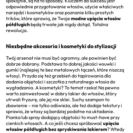
spokojnie, są na to sposoby. Kluczem do sukcesu jest
odpowiednie przygotowanie włosów, użycie właściwych
narzędzi i kosmetyków oraz poznanie kilku prostych
trików, które sprawią, że Twoje
modne upięcia włosów
półdługich
będą trwałe jak nigdy dotąd. Totalna
rewolucja.
Niezbędne akcesoria i kosmetyki do stylizacji
Twój arsenał nie musi być ogromny, ale powinien być
dobrze dobrany. Podstawa to dobrej jakości wsuwki i
gumki (najlepiej te bez metalowych łączeń, które niszczą
włosy). Przyda się też grzebień do tapirowania dla
dodania objętości i szczotka z naturalnego włosia do
wygładzania. A kosmetyki? To temat rzeka! Na pewno
warto zainwestować w dobry lakier do włosów, który
utrwali fryzurę, ale jej nie sklei. Suchy szampon to
zbawienie – nie tylko odświeża, ale też dodaje tekstury i
sprawia, że włosy są bardziej podatne na układanie.
Pianka lub spray dodający objętości to must-have przy
cienkich włosach. A co jeśli chcesz spróbować
upięcia
włosów półdługich bez spryskiwania lakierem
? Wtedy