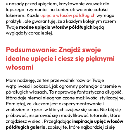
u nasady przed upięciem, krzyżowanie wsuwek dla
lepszego trzymania i na koniec utrwalenie całości
lakierem. Każde
upięcie włosów półdługich
wymaga
praktyki, ale gwarantuję, że z każdym kolejnym razem
Twoje
modne upięcia włosów półdługich
będą
wyglądały coraz lepiej.
Podsumowanie: Znajdź swoje
idealne upięcie i ciesz się pięknymi
włosami
Mam nadzieję, że ten przewodnik rozwiał Twoje
wątpliwości i pokazał, jak ogromny potencjał drzemie w
półdługich włosach. To naprawdę fantastyczna długość,
która daje niemal nieograniczone możliwości stylizacyjne.
Pamiętaj, że kluczem jest eksperymentowanie i
znalezienie fryzur, w których czujesz się sobą. Nie bój się
próbować, inspirować się i modyfikować tutoriale, które
znajdziesz w sieci. Przeglądając
inspiracje upięć włosów
półdługich galeria
, zapisuj te, które najbardziej ci się