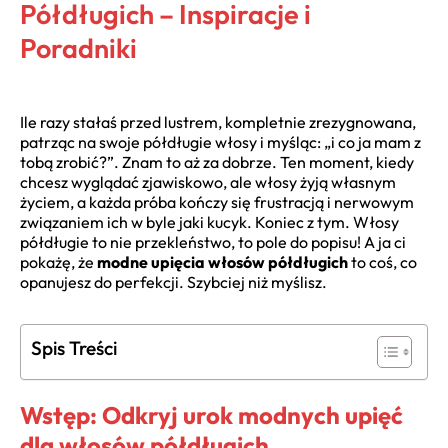
Półdługich – Inspiracje i
Poradniki
Ile razy stałaś przed lustrem, kompletnie zrezygnowana,
patrząc na swoje półdługie włosy i myśląc: „i co ja mam z
tobą zrobić?”. Znam to aż za dobrze. Ten moment, kiedy
chcesz wyglądać zjawiskowo, ale włosy żyją własnym
życiem, a każda próba kończy się frustracją i nerwowym
związaniem ich w byle jaki kucyk. Koniec z tym. Włosy
półdługie to nie przekleństwo, to pole do popisu! A ja ci
pokażę, że
modne upięcia włosów półdługich
to coś, co
opanujesz do perfekcji. Szybciej niż myślisz.
Spis Treści
Wstęp: Odkryj urok modnych upięć
dla włosów półdługich