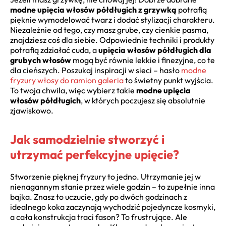
modne upięcia włosów półdługich z grzywką
potrafią
pięknie wymodelować twarz i dodać stylizacji charakteru.
Niezależnie od tego, czy masz grube, czy cienkie pasma,
znajdziesz coś dla siebie. Odpowiednie techniki i produkty
potrafią zdziałać cuda, a
upięcia włosów półdługich dla
grubych włosów
mogą być równie lekkie i finezyjne, co te
dla cieńszych. Poszukaj inspiracji w sieci – hasło
modne
fryzury włosy do ramion galeria
to świetny punkt wyjścia.
To twoja chwila, więc wybierz takie
modne upięcia
włosów półdługich
, w których poczujesz się absolutnie
zjawiskowo.
Jak samodzielnie stworzyć i
utrzymać perfekcyjne upięcie?
Stworzenie pięknej fryzury to jedno. Utrzymanie jej w
nienagannym stanie przez wiele godzin – to zupełnie inna
bajka. Znasz to uczucie, gdy po dwóch godzinach z
idealnego koka zaczynają wychodzić pojedyncze kosmyki,
a cała konstrukcja traci fason? To frustrujące. Ale