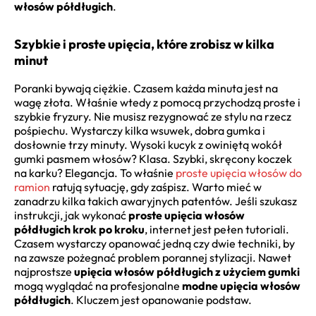
włosów półdługich
.
Szybkie i proste upięcia, które zrobisz w kilka
minut
Poranki bywają ciężkie. Czasem każda minuta jest na
wagę złota. Właśnie wtedy z pomocą przychodzą proste i
szybkie fryzury. Nie musisz rezygnować ze stylu na rzecz
pośpiechu. Wystarczy kilka wsuwek, dobra gumka i
dosłownie trzy minuty. Wysoki kucyk z owiniętą wokół
gumki pasmem włosów? Klasa. Szybki, skręcony koczek
na karku? Elegancja. To właśnie
proste upięcia włosów do
ramion
ratują sytuację, gdy zaśpisz. Warto mieć w
zanadrzu kilka takich awaryjnych patentów. Jeśli szukasz
instrukcji, jak wykonać
proste upięcia włosów
półdługich krok po kroku
, internet jest pełen tutoriali.
Czasem wystarczy opanować jedną czy dwie techniki, by
na zawsze pożegnać problem porannej stylizacji. Nawet
najprostsze
upięcia włosów półdługich z użyciem gumki
mogą wyglądać na profesjonalne
modne upięcia włosów
półdługich
. Kluczem jest opanowanie podstaw.