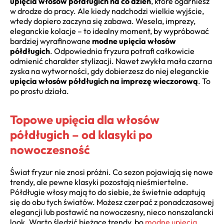
upięcia włosów półdługich na co dzień
, które ogarniesz
w drodze do pracy. Ale kiedy nadchodzi wielkie wyjście,
wtedy dopiero zaczyna się zabawa. Wesela, imprezy,
eleganckie kolacje – to idealny moment, by wypróbować
bardziej wyrafinowane
modne upięcia włosów
półdługich
. Odpowiednia fryzura potrafi całkowicie
odmienić charakter stylizacji. Nawet zwykła mała czarna
zyska na wytworności, gdy dobierzesz do niej eleganckie
upięcia włosów półdługich na imprezę wieczorową
. To
po prostu działa.
Topowe upięcia dla włosów
półdługich – od klasyki po
nowoczesność
Świat fryzur nie znosi próżni. Co sezon pojawiają się nowe
trendy, ale pewne klasyki pozostają nieśmiertelne.
Półdługie włosy mają to do siebie, że świetnie adaptują
się do obu tych światów. Możesz czerpać z ponadczasowej
elegancji lub postawić na nowoczesny, nieco nonszalancki
look. Warto śledzić bieżące trendy, bo
modne upięcia