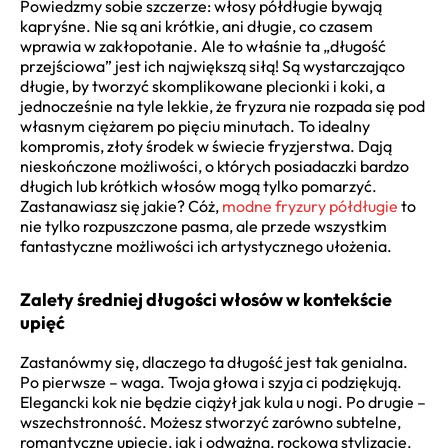
Powiedzmy sobie szczerze: włosy półdługie bywają
kapryśne. Nie są ani krótkie, ani długie, co czasem
wprawia w zakłopotanie. Ale to właśnie ta „długość
przejściowa” jest ich największą siłą! Są wystarczająco
długie, by tworzyć skomplikowane plecionki i koki, a
jednocześnie na tyle lekkie, że fryzura nie rozpada się pod
własnym ciężarem po pięciu minutach. To idealny
kompromis, złoty środek w świecie fryzjerstwa. Dają
nieskończone możliwości, o których posiadaczki bardzo
długich lub krótkich włosów mogą tylko pomarzyć.
Zastanawiasz się jakie? Cóż,
modne fryzury półdługie
to
nie tylko rozpuszczone pasma, ale przede wszystkim
fantastyczne możliwości ich artystycznego ułożenia.
Zalety średniej długości włosów w kontekście
upięć
Zastanówmy się, dlaczego ta długość jest tak genialna.
Po pierwsze – waga. Twoja głowa i szyja ci podziękują.
Elegancki kok nie będzie ciążył jak kula u nogi. Po drugie –
wszechstronność. Możesz stworzyć zarówno subtelne,
romantyczne upięcie, jak i odważną, rockową stylizację.