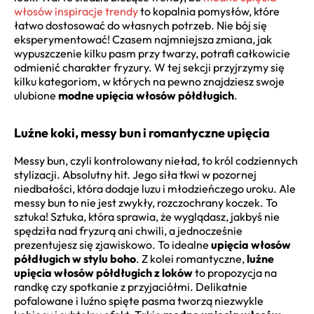
włosów inspiracje trendy
to kopalnia pomysłów, które
łatwo dostosować do własnych potrzeb. Nie bój się
eksperymentować! Czasem najmniejsza zmiana, jak
wypuszczenie kilku pasm przy twarzy, potrafi całkowicie
odmienić charakter fryzury. W tej sekcji przyjrzymy się
kilku kategoriom, w których na pewno znajdziesz swoje
ulubione
modne upięcia włosów półdługich
.
Luźne koki, messy bun i romantyczne upięcia
Messy bun, czyli kontrolowany nieład, to król codziennych
stylizacji. Absolutny hit. Jego siła tkwi w pozornej
niedbałości, która dodaje luzu i młodzieńczego uroku. Ale
messy bun to nie jest zwykły, rozczochrany koczek. To
sztuka! Sztuka, która sprawia, że wyglądasz, jakbyś nie
spędziła nad fryzurą ani chwili, a jednocześnie
prezentujesz się zjawiskowo. To idealne
upięcia włosów
półdługich w stylu boho
. Z kolei romantyczne,
luźne
upięcia włosów półdługich z loków
to propozycja na
randkę czy spotkanie z przyjaciółmi. Delikatnie
pofalowane i luźno spięte pasma tworzą niezwykle