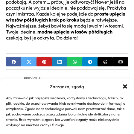
podobają. A potem… próbuj je odtworzyć! Nawet jeśli na
początku nie wyjdzie idealnie, nie poddawaj się. Praktyka
czyni mistrza. Każde kolejne podejście do
proste upięcia
włosów półdługich krok po kroku
będzie łatwiejsze.
Najważniejsze, żebyś bawiła się modą i swoimi włosami.
Twoje idealne,
modne upięcia włosów półdługich
czekają, byś je odkryła. Do dzieła!
PREVIOUS
Zarządzaj zgodą
Fryzury dla okrągłej twarzy po pięćdziesiątce |
Poradnik
Aby zapewnić jak najlepsze wrażenia, korzystamy z technologii, takich jak
pliki cookie, do przechowywania i/lub uzyskiwania dostępu do informacji o
NEXT
urządzeniu. Zgoda na te technologie pozwoli nam przetwarzać dane, takie
jak zachowanie podczas przeglądania lub unikalne identyfikatory na tej
Modne Krótkie Cieniowane Włosy – Przewodnik i
stronie. Brak wyrażenia zgody lub wycofanie zgody może niekorzystnie
Inspiracje
wpłynąć na niektóre cechy i funkcje.