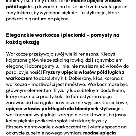
kobiecy i subtelny efekt. Takie
modne upięcia włosów
półdługich
są dowodem na to, że nie trzeba wielu godzin i
tony lakieru, by wyglądać pięknie. To stylizacje, które
podkreślają naturalne piękno.
Eleganckie warkocze i plecionki – pomysły na
każdą okazję
Warkocze przeżywają swój wielki renesans. Kiedyś
kojarzone głównie ze szkolną ławką, dziś są symbolem
elegancji i dobrego stylu. I nie, nie musisz mieć włosów do
pasa, by je nosić!
Fryzury upięcia włosów półdługich z
warkoczem
to absolutny hit. Dobierany, kłos, korona z
warkocza – możliwości jest mnóstwo. Warkocz może być
głównym elementem fryzury lub subtelnym dodatkiem,
który urozmaici prosty kok. To fantastyczna opcja
zarówno do biura, jak i na wieczorne wyjście. Co ciekawe,
upięcia włosów półdługich dla blondynek stylizacje
z
warkoczami wyglądają szczególnie efektownie, bo jasny
kolor pięknie podkreśla splot i strukturę fryzury.
Eksperymentowanie z warkoczami to świetny sposób na
odkrycie zupełnie nowego wymiaru
modne upięcia