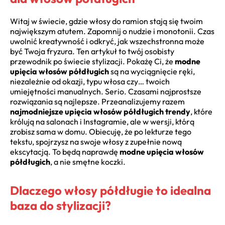
Witaj w świecie, gdzie włosy do ramion stają się twoim
największym atutem. Zapomnij o nudzie i monotonii. Czas
uwolnić kreatywność i odkryć, jak wszechstronna może
być Twoja fryzura. Ten artykuł to twój osobisty
przewodnik po świecie stylizacji. Pokażę Ci, że
modne
upięcia włosów półdługich
są na wyciągnięcie ręki,
niezależnie od okazji, typu włosa czy… twoich
umiejętności manualnych. Serio. Czasami najprostsze
rozwiązania są najlepsze. Przeanalizujemy razem
najmodniejsze upięcia włosów półdługich trendy
, które
królują na salonach i Instagramie, ale w wersji, którą
zrobisz sama w domu. Obiecuję, że po lekturze tego
tekstu, spojrzysz na swoje włosy z zupełnie nową
ekscytacją. To będą naprawdę
modne upięcia włosów
półdługich
, a nie smętne koczki.
Dlaczego włosy półdługie to idealna
baza do stylizacji?