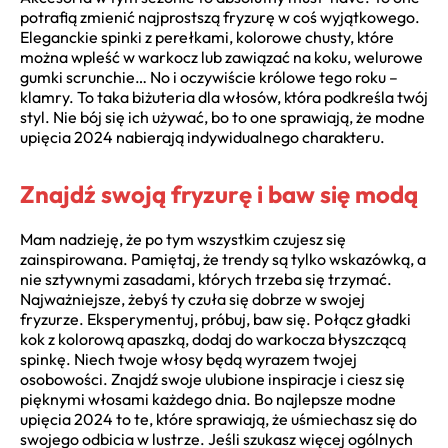
potrafią zmienić najprostszą fryzurę w coś wyjątkowego.
Eleganckie spinki z perełkami, kolorowe chusty, które
można wpleść w warkocz lub zawiązać na koku, welurowe
gumki scrunchie… No i oczywiście królowe tego roku –
klamry. To taka biżuteria dla włosów, która podkreśla twój
styl. Nie bój się ich używać, bo to one sprawiają, że modne
upięcia 2024 nabierają indywidualnego charakteru.
Znajdź swoją fryzurę i baw się modą
Mam nadzieję, że po tym wszystkim czujesz się
zainspirowana. Pamiętaj, że trendy są tylko wskazówką, a
nie sztywnymi zasadami, których trzeba się trzymać.
Najważniejsze, żebyś ty czuła się dobrze w swojej
fryzurze. Eksperymentuj, próbuj, baw się. Połącz gładki
kok z kolorową apaszką, dodaj do warkocza błyszczącą
spinkę. Niech twoje włosy będą wyrazem twojej
osobowości. Znajdź swoje ulubione inspiracje i ciesz się
pięknymi włosami każdego dnia. Bo najlepsze modne
upięcia 2024 to te, które sprawiają, że uśmiechasz się do
swojego odbicia w lustrze. Jeśli szukasz więcej ogólnych