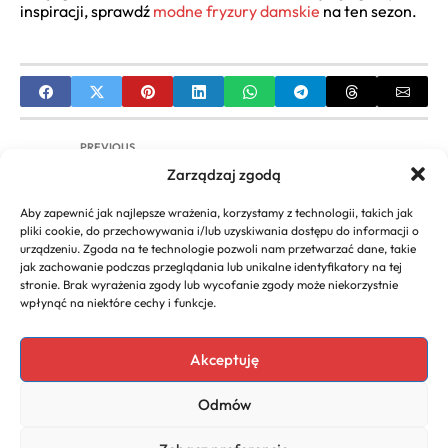
inspiracji, sprawdź
modne fryzury damskie
na ten sezon.
PREVIOUS
Zarządzaj zgodą
Eleganckie Upięcie z Warkoczem: Fryzury Krok po
Kroku na Każdą Okazję | Inspiracje & Tutoriale
Aby zapewnić jak najlepsze wrażenia, korzystamy z technologii, takich jak
pliki cookie, do przechowywania i/lub uzyskiwania dostępu do informacji o
NEXT
urządzeniu. Zgoda na te technologie pozwoli nam przetwarzać dane, takie
jak zachowanie podczas przeglądania lub unikalne identyfikatory na tej
Fryzura Ślubna Rozpuszczone Włosy: Fale, Loki,
stronie. Brak wyrażenia zgody lub wycofanie zgody może niekorzystnie
Boho – Inspiracje i Porady
wpłynąć na niektóre cechy i funkcje.
Akceptuję
Copyright 2026. All rights
Polecany program do
Odmów
reserved powered by
faktur
biznescenter.eu
Polityka