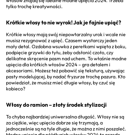
włosów znajdą się idealne modne upięcia 2024. Trzeba
tylko trochę kreatywności.
Krótkie włosy to nie wyrok! Jak je fajnie upiąć?
Krótkie włosy mają swój niepowtarzalny urok i wcale nie
musisz rezygnować z upięć. Czasem wystarczy jeden
mały detal. Ozdobna wsuwka z perełkami wpięta z boku,
podpięcie grzywki do tyłu, żeby odsłonić czoło, czy
delikatne skręcenie pasm nad uchem. To właśnie modne
upięcia dla krótkich włosów 2024 – gra detalem i
akcesoriami. Możesz też pobawić się teksturą, używając
pasty modelującej, by nadać fryzurze trochę pazura. Kto
powiedział, że musisz mieć długie włosy, by czuć się
kobieco?
Włosy do ramion – złoty środek stylizacji
To chyba najbardziej uniwersalna długość. Włosy nie są
za ciężkie, więc upięcia dobrze się trzymają, a
jednocześnie są na tyle długie, że można z nimi poszaleć.
Modne upięcia dla półdługich włosów 2024 to przede