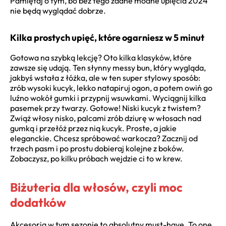
Pamiętaj o tym, bo bez tego żadne modne upięcia 2024
nie będą wyglądać dobrze.
Kilka prostych upięć, które ogarniesz w 5 minut
Gotowa na szybką lekcję? Oto kilka klasyków, które
zawsze się udają. Ten słynny messy bun, który wygląda,
jakbyś wstała z łóżka, ale w ten super stylowy sposób:
zrób wysoki kucyk, lekko natapiruj ogon, a potem owiń go
luźno wokół gumki i przypnij wsuwkami. Wyciągnij kilka
pasemek przy twarzy. Gotowe! Niski kucyk z twistem?
Zwiąż włosy nisko, palcami zrób dziurę w włosach nad
gumką i przełóż przez nią kucyk. Proste, a jakie
eleganckie. Chcesz spróbować warkocza? Zacznij od
trzech pasm i po prostu dobieraj kolejne z boków.
Zobaczysz, po kilku próbach wejdzie ci to w krew.
Biżuteria dla włosów, czyli moc
dodatków
Akcesoria w tym sezonie to absolutny must-have. To one