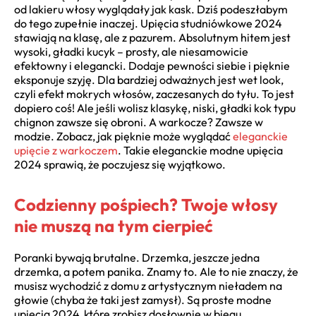
od lakieru włosy wyglądały jak kask. Dziś podeszłabym
do tego zupełnie inaczej. Upięcia studniówkowe 2024
stawiają na klasę, ale z pazurem. Absolutnym hitem jest
wysoki, gładki kucyk – prosty, ale niesamowicie
efektowny i elegancki. Dodaje pewności siebie i pięknie
eksponuje szyję. Dla bardziej odważnych jest wet look,
czyli efekt mokrych włosów, zaczesanych do tyłu. To jest
dopiero coś! Ale jeśli wolisz klasykę, niski, gładki kok typu
chignon zawsze się obroni. A warkocze? Zawsze w
modzie. Zobacz, jak pięknie może wyglądać
eleganckie
upięcie z warkoczem
. Takie eleganckie modne upięcia
2024 sprawią, że poczujesz się wyjątkowo.
Codzienny pośpiech? Twoje włosy
nie muszą na tym cierpieć
Poranki bywają brutalne. Drzemka, jeszcze jedna
drzemka, a potem panika. Znamy to. Ale to nie znaczy, że
musisz wychodzić z domu z artystycznym nieładem na
głowie (chyba że taki jest zamysł). Są proste modne
upięcia 2024, które zrobisz dosłownie w biegu.