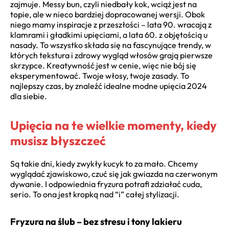
zajmuje. Messy bun, czyli niedbały kok, wciąż jest na
topie, ale w nieco bardziej dopracowanej wersji. Obok
niego mamy inspiracje z przeszłości – lata 90. wracają z
klamrami i gładkimi upięciami, a lata 60. z objętością u
nasady. To wszystko składa się na fascynujące trendy, w
których tekstura i zdrowy wygląd włosów grają pierwsze
skrzypce. Kreatywność jest w cenie, więc nie bój się
eksperymentować. Twoje włosy, twoje zasady. To
najlepszy czas, by znaleźć idealne modne upięcia 2024
dla siebie.
Upięcia na te wielkie momenty, kiedy
musisz błyszczeć
Są takie dni, kiedy zwykły kucyk to za mało. Chcemy
wyglądać zjawiskowo, czuć się jak gwiazda na czerwonym
dywanie. I odpowiednia fryzura potrafi zdziałać cuda,
serio. To ona jest kropką nad “i” całej stylizacji.
Fryzura na ślub – bez stresu i tony lakieru