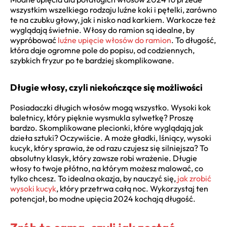
wszystkim wszelkiego rodzaju luźne koki i pętelki, zarówno
te na czubku głowy, jak i nisko nad karkiem. Warkocze też
wyglądają świetnie. Włosy do ramion są idealne, by
wypróbować
luźne upięcie włosów do ramion
. To długość,
która daje ogromne pole do popisu, od codziennych,
szybkich fryzur po te bardziej skomplikowane.
Długie włosy, czyli niekończące się możliwości
Posiadaczki długich włosów mogą wszystko. Wysoki kok
baletnicy, który pięknie wysmukla sylwetkę? Proszę
bardzo. Skomplikowane plecionki, które wyglądają jak
dzieła sztuki? Oczywiście. A może gładki, lśniący, wysoki
kucyk, który sprawia, że od razu czujesz się silniejsza? To
absolutny klasyk, który zawsze robi wrażenie. Długie
włosy to twoje płótno, na którym możesz malować, co
tylko chcesz. To idealna okazja, by nauczyć się,
jak zrobić
wysoki kucyk
, który przetrwa całą noc. Wykorzystaj ten
potencjał, bo modne upięcia 2024 kochają długość.