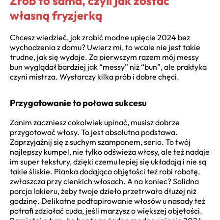
Zrób to sama, czyli jak zostać
własną fryzjerką
Chcesz wiedzieć, jak zrobić modne upięcie 2024 bez
wychodzenia z domu? Uwierz mi, to wcale nie jest takie
trudne, jak się wydaje. Za pierwszym razem mój messy
bun wyglądał bardziej jak “messy” niż “bun”, ale praktyka
czyni mistrza. Wystarczy kilka prób i dobre chęci.
Przygotowanie to połowa sukcesu
Zanim zaczniesz cokolwiek upinać, musisz dobrze
przygotować włosy. To jest absolutna podstawa.
Zaprzyjaźnij się z suchym szamponem, serio. To twój
najlepszy kumpel, nie tylko odświeża włosy, ale też nadaje
im super tekstury, dzięki czemu lepiej się układają i nie są
takie śliskie. Pianka dodająca objętości też robi robotę,
zwłaszcza przy cienkich włosach. A na koniec? Solidna
porcja lakieru, żeby twoje dzieło przetrwało dłużej niż
godzinę. Delikatne podtapirowanie włosów u nasady też
potrafi zdziałać cuda, jeśli marzysz o większej objętości.