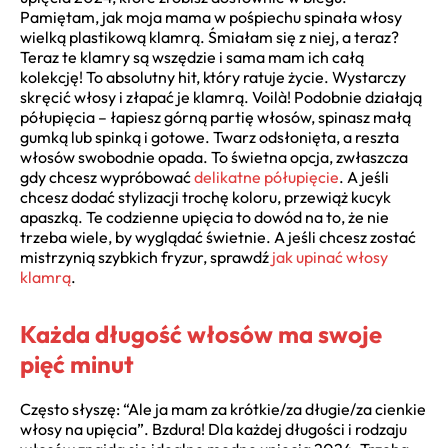
Pamiętam, jak moja mama w pośpiechu spinała włosy
wielką plastikową klamrą. Śmiałam się z niej, a teraz?
Teraz te klamry są wszędzie i sama mam ich całą
kolekcję! To absolutny hit, który ratuje życie. Wystarczy
skręcić włosy i złapać je klamrą. Voilà! Podobnie działają
półupięcia – łapiesz górną partię włosów, spinasz małą
gumką lub spinką i gotowe. Twarz odsłonięta, a reszta
włosów swobodnie opada. To świetna opcja, zwłaszcza
gdy chcesz wypróbować
delikatne półupięcie
. A jeśli
chcesz dodać stylizacji trochę koloru, przewiąż kucyk
apaszką. Te codzienne upięcia to dowód na to, że nie
trzeba wiele, by wyglądać świetnie. A jeśli chcesz zostać
mistrzynią szybkich fryzur, sprawdź
jak upinać włosy
klamrą
.
Każda długość włosów ma swoje
pięć minut
Często słyszę: “Ale ja mam za krótkie/za długie/za cienkie
włosy na upięcia”. Bzdura! Dla każdej długości i rodzaju