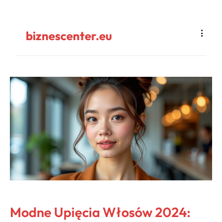
biznescenter.eu
Modne Upięcia Włosów 2024: