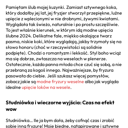
Pamiętam ślub mojej kuzynki. Zamiast sztywnego koka,
który dodałby jej lat, jej fryzjer stworzył przepiękne, luźne
upięcie z wplecionymi w nie drobnymi, żywymi kwiatami.
Wyglądała tak świeżo, naturalnie i po prostu szczęśliwie.
To jest właśnie kierunek, w którym idą modne upięcia
ślubne 2024. Delikatne fale, miękko okalające twarz
pasma, niskie koki, które wyglądają, jakby trzymały się na
słowo honoru (choć w rzeczywistości są solidnie
podpięte). Chodzi o romantyzm i lekkość. Styl boho wciąż
ma się dobrze, zwłaszcza na weselach w plenerze.
Ostatecznie, każda panna młoda chce czuć się sobą, a nie
przebraną za kogoś innego. Najważniejsze, by fryzura
pasowała do ciebie. Jeśli szukasz więcej pomysłów,
zobacz jakie są
modne fryzury weselne
albo jak wygląda
idealne
upięcie loków na wesele
.
Studniówka i wieczorne wyjścia: Czas na efekt
wow
Studniówka… Ile ja bym dała, żeby cofnąć czas i zrobić
sobie inną fryzurę! Moje biedne, natapirowane i sztywne