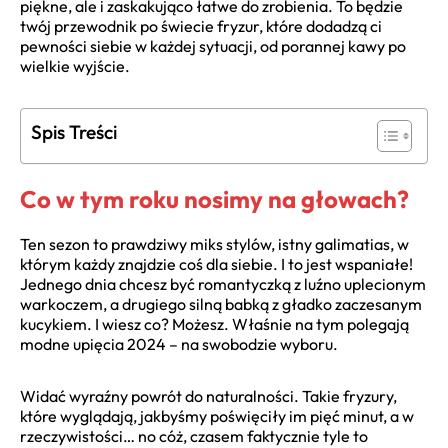
piękne, ale i zaskakująco łatwe do zrobienia. To będzie
twój przewodnik po świecie fryzur, które dodadzą ci
pewności siebie w każdej sytuacji, od porannej kawy po
wielkie wyjście.
Spis Treści
Co w tym roku nosimy na głowach?
Ten sezon to prawdziwy miks stylów, istny galimatias, w
którym każdy znajdzie coś dla siebie. I to jest wspaniałe!
Jednego dnia chcesz być romantyczką z luźno uplecionym
warkoczem, a drugiego silną babką z gładko zaczesanym
kucykiem. I wiesz co? Możesz. Właśnie na tym polegają
modne upięcia 2024 – na swobodzie wyboru.
Widać wyraźny powrót do naturalności. Takie fryzury,
które wyglądają, jakbyśmy poświęciły im pięć minut, a w
rzeczywistości… no cóż, czasem faktycznie tyle to