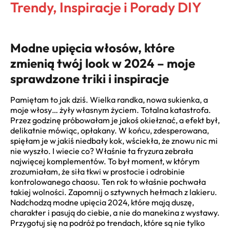
Trendy, Inspiracje i Porady DIY
Modne upięcia włosów, które
zmienią twój look w 2024 – moje
sprawdzone triki i inspiracje
Pamiętam to jak dziś. Wielka randka, nowa sukienka, a
moje włosy… żyły własnym życiem. Totalna katastrofa.
Przez godzinę próbowałam je jakoś okiełznać, a efekt był,
delikatnie mówiąc, opłakany. W końcu, zdesperowana,
spięłam je w jakiś niedbały kok, wściekła, że znowu nic mi
nie wyszło. I wiecie co? Właśnie ta fryzura zebrała
najwięcej komplementów. To był moment, w którym
zrozumiałam, że siła tkwi w prostocie i odrobinie
kontrolowanego chaosu. Ten rok to właśnie pochwała
takiej wolności. Zapomnij o sztywnych hełmach z lakieru.
Nadchodzą modne upięcia 2024, które mają duszę,
charakter i pasują do ciebie, a nie do manekina z wystawy.
Przygotuj się na podróż po trendach, które są nie tylko