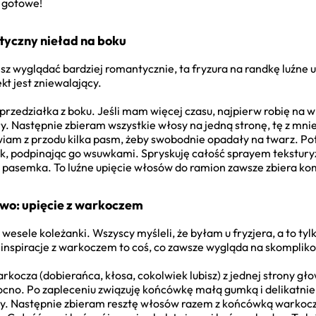
i gotowe!
tyczny nieład na boku
chcesz wyglądać bardziej romantycznie, ta fryzura na randkę luźne
ekt jest zniewalający.
rzedziałka z boku. Jeśli mam więcej czasu, najpierw robię na 
ry. Następnie zbieram wszystkie włosy na jedną stronę, tę z mniej
awiam z przodu kilka pasm, żeby swobodnie opadały na twarz. P
k, podpinając go wsuwkami. Spryskuję całość sprayem teksturyz
 pasemka. To luźne upięcie włosów do ramion zawsze zbiera k
owo: upięcie z warkoczem
wesele koleżanki. Wszyscy myśleli, że byłam u fryzjera, a to tylk
inspiracje z warkoczem to coś, co zawsze wygląda na skomplikow
ocza (dobierańca, kłosa, cokolwiek lubisz) z jednej strony gło
ocno. Po zapleceniu związuję końcówkę małą gumką i delikatnie
ny. Następnie zbieram resztę włosów razem z końcówką warkocza i