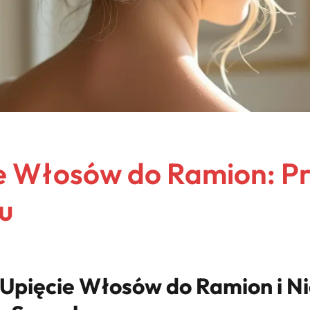
ie Włosów do Ramion: P
u
 Upięcie Włosów do Ramion i N