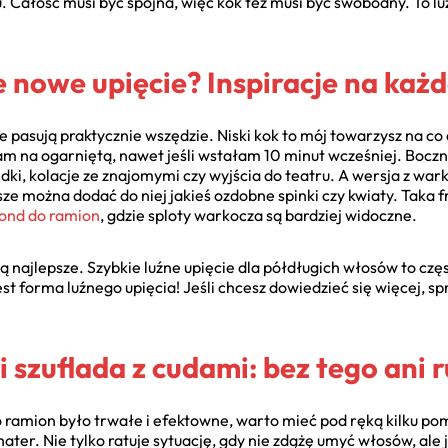
u. Całość musi być spójna, więc kok też musi być swobodny. To l
 nowe upięcie? Inspiracje na każd
że pasują praktycznie wszędzie. Niski kok to mój towarzysz na co
m na ogarniętą, nawet jeśli wstałam 10 minut wcześniej. Boczn
ki, kolacje ze znajomymi czy wyjścia do teatru. A wersja z war
ze można dodać do niej jakieś ozdobne spinki czy kwiaty. Taka fr
ond do ramion
, gdzie sploty warkocza są bardziej widoczne.
 najlepsze. Szybkie luźne upięcie dla półdługich włosów to czę
 jest forma luźnego upięcia! Jeśli chcesz dowiedzieć się więcej, 
 szuflada z cudami: bez tego ani r
 ramion było trwałe i efektowne, warto mieć pod ręką kilku po
ter. Nie tylko ratuje sytuację, gdy nie zdążę umyć włosów, ale