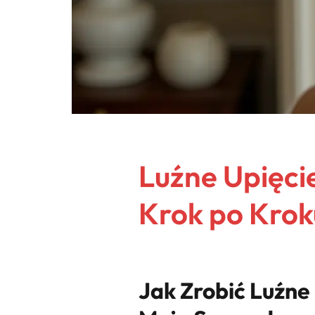
Luźne Upięc
Krok po Krok
Jak Zrobić Luźne