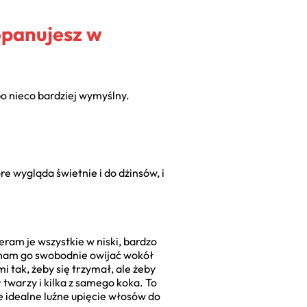
 opanujesz w
po nieco bardziej wymyślny.
re wygląda świetnie i do dżinsów, i
ram je wszystkie w niski, bardzo
zynam go swobodnie owijać wokół
 tak, żeby się trzymał, ale żeby
twarzy i kilka z samego koka. To
oje idealne luźne upięcie włosów do