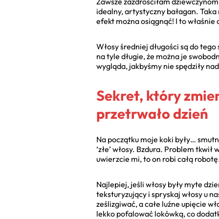
Zawsze zazdrościłam dziewczynom na
idealny, artystyczny bałagan. Taka 
efekt można osiągnąć! I to właśnie 
Włosy średniej długości są do tego 
na tyle długie, że można je swobod
wygląda, jakbyśmy nie spędziły nad n
Sekret, który zmie
przetrwało dzień
Na początku moje koki były… smutne
‘złe’ włosy. Bzdura. Problem tkwi
uwierzcie mi, to on robi całą robot
Najlepiej, jeśli włosy były myte dz
teksturyzujący i spryskaj włosy u na
ześlizgiwać, a całe luźne upięcie w
lekko pofalować lokówką, co dodat