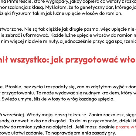
 Pintereście, które wyglądały, jakby dopiero co wstały z łóżka,
nonszalancja z klasą. Myślałam, że to genetyczny dar, którego j
dzięki fryzurom takim jak luźne upięcie włosów do ramion.
stworzone. Nie są tak ciężkie jak długie pasma, więc upięcie nie
nie zebrać i uformować. Każde luźne upięcie włosów do ramion
im więcej niż dwie minuty, a jednocześnie przyciąga spojrzenia i
nił wszystko: jak przygotować włos
. Płaskie, bez życia i rozpadały się, zanim zdążyłam wyjść z d
ł w przygotowaniu. To może wydawać się nudnym krokiem, który
ę. Świeżo umyte, śliskie włosy to wróg każdego upięcia.
ień wcześniej. Wtedy mają lepszą teksturę. Zanim zaczniesz, się
sady, a nawet lekko na długości. To da im przyczepność, dzięki k
łosów do ramion zyska na objętości. Jeśli masz idealnie
proste w
kowo ułatwi zadanie. To naprawdę zmienia zasady gry.