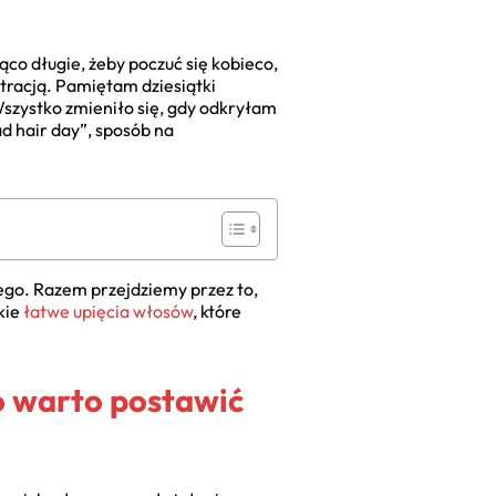
co długie, żeby poczuć się kobieco,
stracją. Pamiętam dziesiątki
Wszystko zmieniło się, gdy odkryłam
ad hair day”, sposób na
go. Razem przejdziemy przez to,
akie
łatwe upięcia włosów
, które
go warto postawić