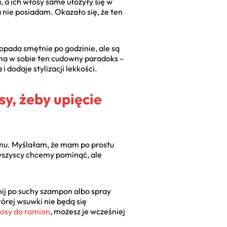
 a ich włosy same ułożyły się w
a nie posiadam. Okazało się, że ten
 opada smętnie po godzinie, ale są
 ma w sobie ten cudowny paradoks –
 dodaje stylizacji lekkości.
y, żeby upięcie
omu. Myślałam, że mam po prostu
 wszyscy chcemy pominąć, ale
gnij po suchy szampon albo spray
tórej wsuwki nie będą się
łosy do ramion
, możesz je wcześniej