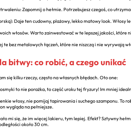
rwaleniu: Zapomnij o hełmie. Potrzebujesz czegoś, co utrzyma f
orską): Daje ten cudowny, plażowy, lekko matowy look. Włosy lepi
oich włosów. Warto zainwestować w te lepszej jakości, które n
j te bez metalowych łączeń, które nie niszczą i nie wyrywają w
a bitwy: co robić, a czego unikać
 się kilku rzeczy, często na własnych błędach. Oto one:
myki to nie porażka, to część uroku tej fryzury! Im mniej idealn
enkie włosy, nie pomijaj tapirowania i suchego szamponu. To rob
on wygląda na pełniejsze.
 mi się, że im więcej lakieru, tym lepiej. Efekt? Sztywny hełm
 odległości około 30 cm.