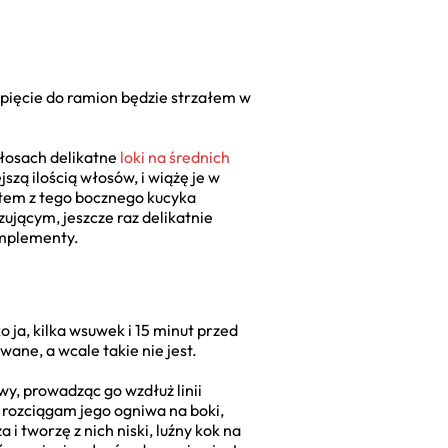
 upięcie do ramion będzie strzałem w
włosach delikatne
loki na średnich
szą ilością włosów, i wiążę je w
otem z tego bocznego kucyka
ującym, jeszcze raz delikatnie
omplementy.
o ja, kilka wsuwek i 15 minut przed
ane, a wcale takie nie jest.
wy, prowadząc go wzdłuż linii
 rozciągam jego ogniwa na boki,
 tworzę z nich niski, luźny kok na