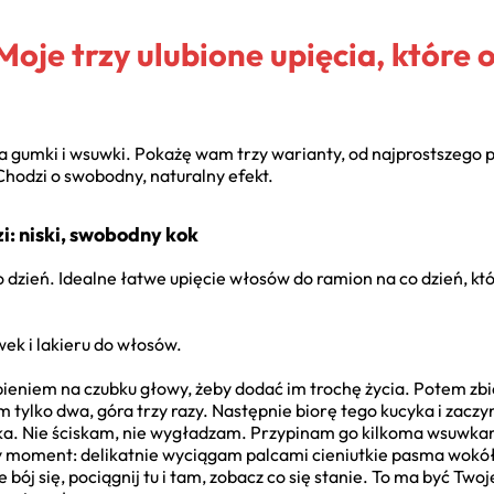
Moje trzy ulubione upięcia, które
za gumki i wsuwki. Pokażę wam trzy warianty, od najprostszego 
Chodzi o swobodny, naturalny efekt.
i: niski, swobodny kok
o dzień. Idealne łatwe upięcie włosów do ramion na co dzień, któ
wek i lakieru do włosów.
bieniem na czubku głowy, żeby dodać im trochę życia. Potem zbie
m tylko dwa, góra trzy razy. Następnie biorę tego kucyka i zac
ka. Nie ściskam, nie wygładzam. Przypinam go kilkoma wsuwkami
ony moment: delikatnie wyciągam palcami cieniutkie pasma wokół 
e bój się, pociągnij tu i tam, zobacz co się stanie. To ma być Tw