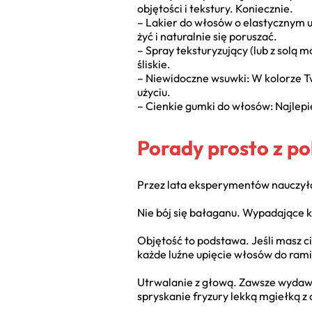
objętości i tekstury. Koniecznie.
– Lakier do włosów o elastycznym ut
żyć i naturalnie się poruszać.
– Spray teksturyzujący (lub z solą m
śliskie.
– Niewidoczne wsuwki: W kolorze Tw
użyciu.
– Cienkie gumki do włosów: Najlepie
Porady prosto z pol
Przez lata eksperymentów nauczyłam
Nie bój się bałaganu. Wypadające kos
Objętość to podstawa. Jeśli masz ci
każde luźne upięcie włosów do rami
Utrwalanie z głową. Zawsze wydawało
spryskanie fryzury lekką mgiełką z