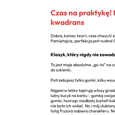
Czas na praktykę! 
kwadrans
Dobra, koniec teorii, czas chwycić 
Pamiętajcie, perfekcja jest nudna! 
Klasyk, który nigdy nie zawodz
To jest moje absolutne „go-to” na c
do sukienki.
Potrzebujesz tylko gumki, kilku wsu
Najpierw lekko tapiruję włosy grze
luźny kucyk na karku – gumkę owija
gumki, tworząc niedbały kształt ko
nie było ich widać. No i mój ulubi
tutaj fryzura nabiera charakteru. Ni