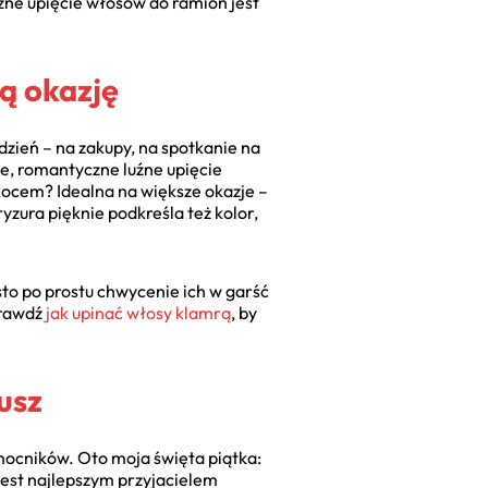
uźne upięcie włosów do ramion jest
ą okazję
 dzień – na zakupy, na spotkanie na
e, romantyczne luźne upięcie
kocem? Idealna na większe okazje –
yzura pięknie podkreśla też kolor,
sto po prostu chwycenie ich w garść
sprawdź
jak upinać włosy klamrą
, by
usz
mocników. Oto moja święta piątka:
 jest najlepszym przyjacielem