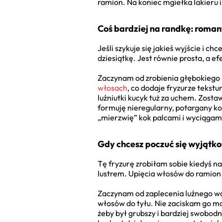
ramion. Na koniec mgiełka lakieru 
Coś bardziej na randkę: roman
Jeśli szykuje się jakieś wyjście i 
dziesiątkę. Jest równie prosta, a ef
Zaczynam od zrobienia głębokiego p
włosach
, co dodaje fryzurze tekstu
luźniutki kucyk tuż za uchem. Zost
formuję nieregularny, potargany ko
„mierzwię” kok palcami i wyciągam
Gdy chcesz poczuć się wyjątk
Tę fryzurę zrobiłam sobie kiedyś na 
lustrem. Upięcia włosów do ramion 
Zaczynam od zaplecenia luźnego wark
włosów do tyłu. Nie zaciskam go m
żeby był grubszy i bardziej swobod