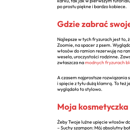
karku, tak jak w pierwszym tutorial
po prostu piękne i bardzo kobiece.
Gdzie zabrać swoje
Najlepsze w tych fryzurach jest to, 
Zoomie, na spacer z psem. Wygląda
włosów do ramion rezerwuję na rand
wesela, uroczystości rodzinne. Zaws
zwłaszcza na
modnych fryzurach bl
A czasem najprostsze rozwiązania są
i spięcie z tyłu dużą klamrą. To też
wyglądało to stylowo.
Moja kosmetyczka i
Żeby Twoje luźne upięcie włosów do
– Suchy szampon: Mój absolutny boha