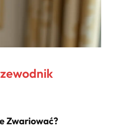
rzewodnik
ie Zwariować?