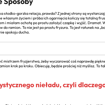
e Sposoby
a słodko-gorzka relacja, prawda? Z jednej strony są wystarczają
e własnym życiem i próba ich ogarnięcia kończy się totalną fru
em i miałam ochotę po prostu założyć czapkę i wyjść. Dramat. 
w do ramion. To nie jest po prostu fryzura. To jest ratunek na „b
nie spokoju ducha.
yć mistrzem fryzjerstwa, żeby wyczarować coś naprawdę piękne
amion krok po kroku. Obiecuję, będzie prościej niż myślisz. To t
ystycznego nieładu, czyli dlacze