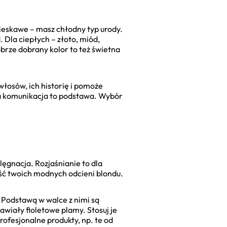
ebieskawe – masz chłodny typ urody.
. Dla ciepłych – złoto, miód,
brze dobrany kolor to też świetna
włosów, ich historię i pomoże
obra komunikacja to podstawa. Wybór
lęgnacja. Rozjaśnianie to dla
łość twoich modnych odcieni blondu.
. Podstawą w walce z nimi są
wiały fioletowe plamy. Stosuj je
rofesjonalne produkty, np. te od