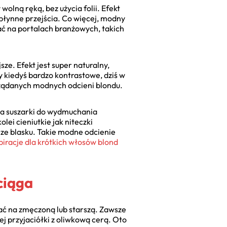
olną ręką, bez użycia folii. Efekt
 płynne przejścia. Co więcej, modny
tać na portalach branżowych, takich
sze. Efekt jest super naturalny,
y kiedyś bardzo kontrastowe, dziś w
ożądanych modnych odcieni blondu.
ywa suszarki do wydmuchania
lei cieniutkie jak niteczki
urze blasku. Takie modne odcienie
piracje dla krótkich włosów blond
ciąga
ać na zmęczoną lub starszą. Zawsze
ej przyjaciółki z oliwkową cerą. Oto