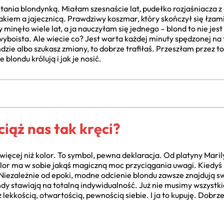
nia blondynką. Miałam szesnaście lat, pudełko rozjaśniacza z d
kiem a jajecznicą. Prawdziwy koszmar, który skończył się łzami 
inęło wiele lat, a ja nauczyłam się jednego – blond to nie jest 
yboista. Ale wiecie co? Jest warta każdej minuty spędzonej na f
dzie albo szukasz zmiany, to dobrze trafiłaś. Przeszłam przez to
blondu królują i jak je nosić.
iąż nas tak kręci?
więcej niż kolor. To symbol, pewna deklaracja. Od platyny Mari
or ma w sobie jakąś magiczną moc przyciągania uwagi. Kiedyś ko
 Niezależnie od epoki, modne odcienie blondu zawsze znajdują 
trendy stawiają na totalną indywidualność. Już nie musimy wszyst
 lekkością, otwartością, pewnością siebie. I ja to kupuję. Dobrze