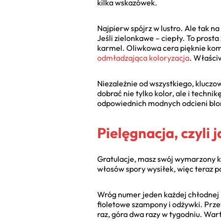
kilka wskazówek.
Najpierw spójrz w lustro. Ale tak na
Jeśli zielonkawe – ciepły. To prosta
karmel. Oliwkowa cera pięknie komp
odmładzająca koloryzacja
. Właści
Niezależnie od wszystkiego, kluczow
dobrać nie tylko kolor, ale i techn
odpowiednich modnych odcieni blon
Pielęgnacja, czyli 
Gratulacje, masz swój wymarzony ko
włosów spory wysiłek, więc teraz po
Wróg numer jeden każdej chłodnej bl
fioletowe szampony i odżywki. Prze
raz, góra dwa razy w tygodniu. Wart