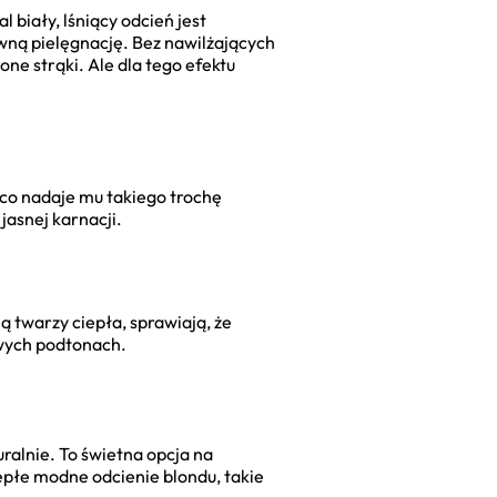
l biały, lśniący odcień jest
ywną pielęgnację. Bez nawilżających
one strąki. Ale dla tego efektu
 co nadaje mu takiego trochę
jasnej karnacji.
 twarzy ciepła, sprawiają, że
owych podtonach.
ralnie. To świetna opcja na
iepłe modne odcienie blondu, takie