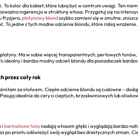
. To kolor dla kobiet, które lubią być w centrum uwagi. Ten niema
o poważna ingerencja w strukturę włosa. Przygotuj się na intens
u fryzjera,
platynowy blond
szybko zamieni się w smutne, zniszcz
 To jedne z tych modne odcienie blondu, które robią wrażenie.
 platyny. Ma w sobie więcej transparentnych, perłowych tonów,
 idealny i bardzo modny odcień blondu dla posiadaczek bardzo 
h przez cały rok
skniłam za słońcem. Ciepłe odcienie blondu są cudowne – dodają
Pasują idealnie do cery o ciepłych, brzoskwiniowych lub oliwk
 i
karmelowe tony
nadają włosom głębi i wyglądają bardzo natu
cesz po prostu odświeżyć swój wygląd bez drastycznych zmian. C