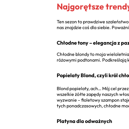
Najgorętsze trendy
Ten sezon to prawdziwe szaleństwo 
nas znajdzie coś dla siebie. Poważ
Chłodne tony – elegancja z p
Chłodne blondy to moja wieloletnia
różowymi podtonami. Podkreślają ko
Popielaty Blond, czyli król chł
Blond popielaty, ach… Mój cel prze
wszelkie żółte zapędy naszych włos
wyzwanie – fioletowy szampon staje
tych ponadczasowych, chłodne modn
Platyna dla odważnych