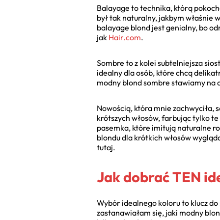
Balayage to technika, którą pokocha
był tak naturalny, jakbym właśnie w
balayage blond jest genialny, bo od
jak
Hair.com
.
Sombre to z kolei subtelniejsza sios
idealny dla osób, które chcą delika
modny blond sombre stawiamy na de
Nowością, która mnie zachwyciła, s
krótszych włosów, farbując tylko te 
pasemka, które imitują naturalne ro
blondu dla krótkich włosów wygląd
tutaj.
Jak dobrać TEN id
Wybór idealnego koloru to klucz do
zastanawiałam się, jaki modny blond