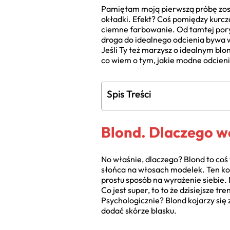
Pamiętam moją pierwszą próbę zosta
okładki. Efekt? Coś pomiędzy kurcza
ciemne farbowanie. Od tamtej pory m
droga do idealnego odcienia bywa w
Jeśli Ty też marzysz o idealnym blon
co wiem o tym, jakie modne odcienie 
Spis Treści
Blond. Dlaczego wc
No właśnie, dlaczego? Blond to coś 
słońca na włosach modelek. Ten kol
prostu sposób na wyrażenie siebie.
Co jest super, to to że dzisiejsze 
Psychologicznie? Blond kojarzy się z
dodać skórze blasku.