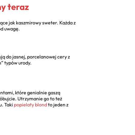
my teraz
jące jak kaszmirowy sweter. Każda z
od uwagę.
ją do jasnej, porcelanowej cery z
h” typów urody.
ntami, które genialnie gaszą
óbujcie. Utrzymanie go to też
u. Taki
popielaty blond
to jeden z