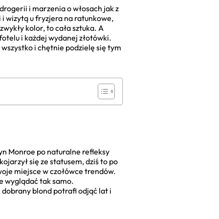
rogerii i marzenia o włosach jak z
i wizytą u fryzjera na ratunkowe,
zwykły kolor, to cała sztuka. A
otelu i każdej wydanej złotówki.
 wszystko i chętnie podzielę się tym
lyn Monroe po naturalne refleksy
jarzył się ze statusem, dziś to po
swoje miejsce w czołówce trendów.
kie wyglądać tak samo.
 dobrany blond potrafi odjąć lat i