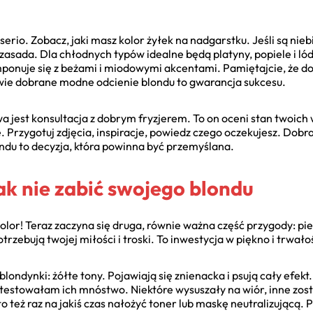
 serio. Zobacz, jaki masz kolor żyłek na nadgarstku. Jeśli są ni
 zasada. Dla chłodnych typów idealne będą platyny, popiele i lód
onuje się z beżami i miodowymi akcentami. Pamiętajcie, że do
wie dobrane modne odcienie blondu to gwarancja sukcesu.
a jest konsultacja z dobrym fryzjerem. To on oceni stan twoich 
ikę. Przygotuj zdjęcia, inspiracje, powiedz czego oczekujesz. D
du to decyzja, która powinna być przemyślana.
jak nie zabić swojego blondu
lor! Teraz zaczyna się druga, równie ważna część przygody: pie
trzebują twojej miłości i troski. To inwestycja w piękno i trwa
ondynki: żółte tony. Pojawiają się znienacka i psują cały efekt
testowałam ich mnóstwo. Niektóre wysuszały na wiór, inne zosta
o też raz na jakiś czas nałożyć toner lub maskę neutralizującą. P