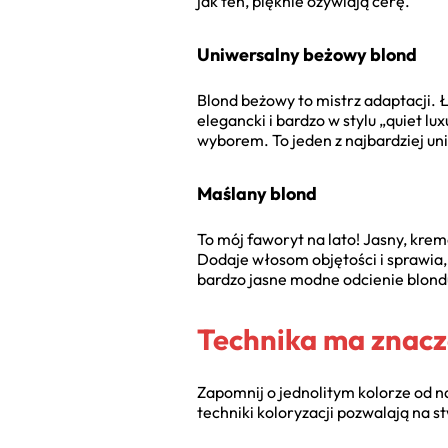
jak ten, pięknie ożywiają cerę.
Uniwersalny beżowy blond
Blond beżowy to mistrz adaptacji. Ł
elegancki i bardzo w stylu „quiet l
wyborem. To jeden z najbardziej u
Maślany blond
To mój faworyt na lato! Jasny, krem
Dodaje włosom objętości i sprawia, 
bardzo jasne modne odcienie blond
Technika ma znaczen
Zapomnij o jednolitym kolorze od n
techniki koloryzacji pozwalają na s