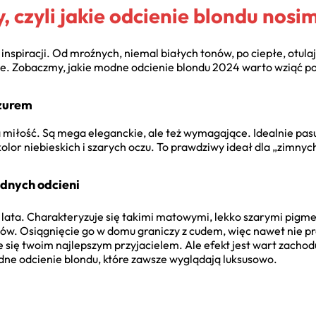
, czyli jakie odcienie blondu nosi
inspiracji. Od mroźnych, niemal białych tonów, po ciepłe, otula
nie. Zobaczmy, jakie modne odcienie blondu 2024 warto wziąć p
azurem
 miłość. Są mega eleganckie, ale też wymagające. Idealnie pasu
lor niebieskich i szarych oczu. To prawdziwy ideał dla „zimnyc
odnych odcieni
z lata. Charakteryzuje się takimi matowymi, lekko szarymi pigme
ów. Osiągnięcie go w domu graniczy z cudem, więc nawet nie pr
 się twoim najlepszym przyjacielem. Ale efekt jest wart zachod
e odcienie blondu, które zawsze wyglądają luksusowo.