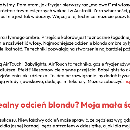
łyśmy. Pamiętam, jak fryzjer pierwszy raz „malował” mi włosy w
róciła z trzymiesięcznych wakacji w Australii. Zero sztuczności,
rost nie jest tak widoczny. Więcej o tej technice możecie poczy
tra słynnego ombre. Przejście kolorów jest tu znacznie łagodniej
tnie rozświetlić włosy. Najmodniejsze odcienie blondu ombre był
likatność. Te techniki pozwalają na stworzenie najbardziej p
ą AirTouch i Babylights. AirTouch to technika, gdzie fryzjer uż
dłuższe. Efekt? Niesamowicie płynne przejścia. Babylights to z ko
zjaśnienia jak u dziecka. To idealne rozwiązanie, by dodać fryz
ają wtedy zjawiskowo, dodając im tekstury. Możesz zobaczyć
ins
ealny odcień blondu? Moja mała ś
 sukcesu. Niewłaściwy odcień może sprawić, że będziesz wygląd
 dla jasnej karnacji będzie strzałem w dziesiątkę, a jaki dla moj