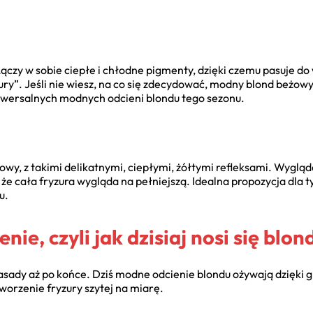
ączy w sobie ciepłe i chłodne pigmenty, dzięki czemu pasuje do 
uxury”. Jeśli nie wiesz, na co się zdecydować, modny blond beżow
niwersalnych modnych odcieni blondu tego sezonu.
owy, z takimi delikatnymi, ciepłymi, żółtymi refleksami. Wygląd
że cała fryzura wygląda na pełniejszą. Idealna propozycja dla ty
u.
ie, czyli jak dzisiaj nosi się blon
asady aż po końce. Dziś modne odcienie blondu ożywają dzięki g
tworzenie fryzury szytej na miarę.