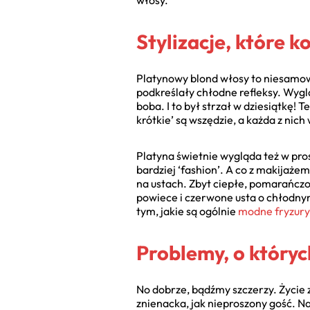
włosy.
Stylizacje, które k
Platynowy blond włosy to niesamow
podkreślały chłodne refleksy. Wyglą
boba. I to był strzał w dziesiątkę! 
krótkie’ są wszędzie, a każda z nich
Platyna świetnie wygląda też w pro
bardziej ‘fashion’. A co z makijaże
na ustach. Zbyt ciepłe, pomarańcz
powiece i czerwone usta o chłodnym
tym, jakie są ogólnie
modne fryzury
Problemy, o któryc
No dobrze, bądźmy szczerzy. Życie 
znienacka, jak nieproszony gość. N