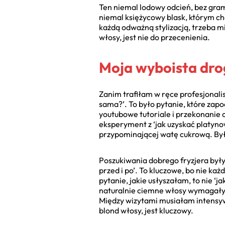
Ten niemal lodowy odcień, bez grama
niemal księżycowy blask, którym ch
każdą odważną stylizacją, trzeba mi
włosy, jest nie do przecenienia.
Moja wyboista drog
Zanim trafiłam w ręce profesjonali
sama?’. To było pytanie, które za
youtubowe tutoriale i przekonanie 
eksperyment z ‘jak uzyskać platyno
przypominającej watę cukrową. By
Poszukiwania dobrego fryzjera były
przed i po’. To kluczowe, bo nie każ
pytanie, jakie usłyszałam, to nie ‘ja
naturalnie ciemne włosy wymagały k
Między wizytami musiałam intensywn
blond włosy, jest kluczowy.