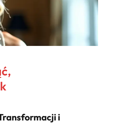
ć,
ik
ransformacji i