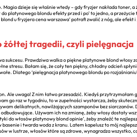
 Magia dzieje się właśnie wtedy – gdy fryzjer nakłada toner, a 
r do platynowego blondu efekty przed i po’ to jedno, a przeżycie
 blond u fryzjera cena warszawa’ potrafi zwalić z nóg, ale efekt
 żółtej tragedii, czyli pielęgnacja
owa sukcesu. Prawdziwa walka o piękne platynowe blond włosy z
ełne stresu. Bałam się, że cały ten piękny, chłodny odcień spłyn
wałe. Dlatego ‘pielęgnacja platynowego blondu po rozjaśnianiu’
.
n. Ale uwaga! Z nim łatwo przesadzić. Kiedyś przytrzymałam g
m go raz w tygodniu, to w zupełności wystarcza, żeby skuteczn
żywam delikatnych, nawilżających szamponów bez siarczanów. D
, odbudowujące. Używam ich na zmianę, żeby włosy dostały wsz
yki do włosów platynowy blond opinie’, żeby znaleźć te najlep
basenie i twarda woda z kranu. Latem kapelusz to mój najlepszy 
sów w lustrze, włosów które są zdrowe, wynagradza wszystko, 