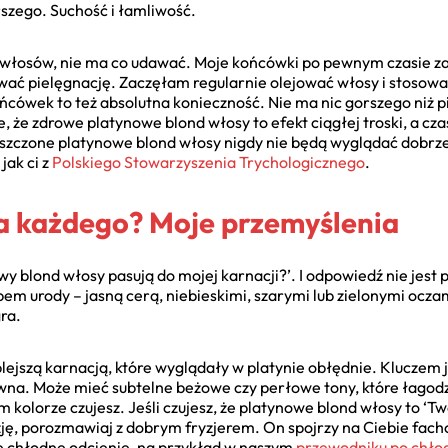
orszego. Suchość i łamliwość.
a włosów, nie ma co udawać. Moje końcówki po pewnym czasie zacz
ować pielęgnację. Zaczęłam regularnie olejować włosy i stosowa
ówek to też absolutna konieczność. Nie ma nic gorszego niż pi
 że zdrowe platynowe blond włosy to efekt ciągłej troski, a cza
szczone platynowe blond włosy nigdy nie będą wyglądać dobrze
jak ci z
Polskiego Stowarzyszenia Trychologicznego
.
la każdego? Moje przemyślenia
y blond włosy pasują do mojej karnacji?’. I odpowiedź nie jest p
m urody – jasną cerą, niebieskimi, szarymi lub zielonymi oczami
ra.
plejszą karnacją, które wyglądały w platynie obłędnie. Kluczem
ówna. Może mieć subtelne beżowe czy perłowe tony, które łagodzą
ym kolorze czujesz. Jeśli czujesz, że platynowe blond włosy to ‘Tw
ę, porozmawiaj z dobrym fryzjerem. On spojrzy na Ciebie facho
ne chłodne odcienie, na przykład w naszym
przewodniku po chło