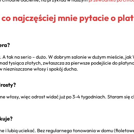
co najczęściej mnie pytacie o pl
jera?
ów. A tak na serio – dużo. W dobrym salonie w dużym mieście, j
nad tysiąca złotych, zwłaszcza za pierwsze podejście do platyn
w niezniszczone włosy i spokój ducha.
drosty?
e włosy, więc odrost widać już po 3-4 tygodniach. Staram się ch
ukuje?
ne i lubią uciekać. Bez regularnego tonowania w domu (fioleto