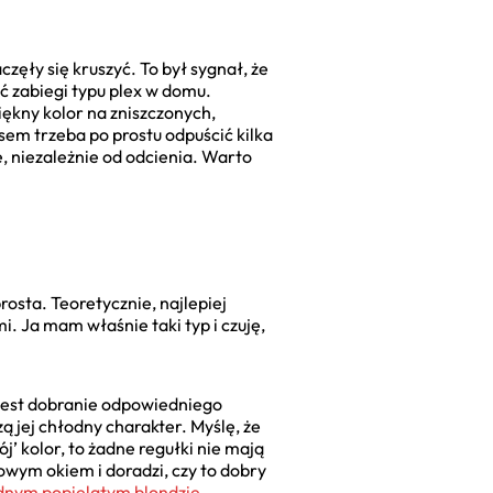
ęły się kruszyć. To był sygnał, że
ć zabiegi typu plex w domu.
ękny kolor na zniszczonych,
sem trzeba po prostu odpuścić kilka
, niezależnie od odcienia. Warto
rosta. Teoretycznie, najlepiej
. Ja mam właśnie taki typ i czuję,
 jest dobranie odpowiedniego
 jej chłodny charakter. Myślę, że
ój’ kolor, to żadne regułki nie mają
wym okiem i doradzi, czy to dobry
dnym popielatym blondzie
.