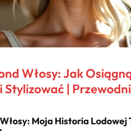
ond Włosy: Jak Osiągną
i Stylizować | Przewodn
Włosy: Moja Historia Lodowej T