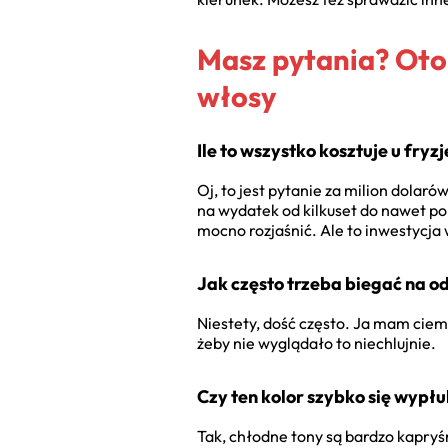
Masz pytania? Oto 
włosy
Ile to wszystko kosztuje u fryz
Oj, to jest pytanie za milion dolar
na wydatek od kilkuset do nawet po
mocno rozjaśnić. Ale to inwestycja 
Jak często trzeba biegać na o
Niestety, dość często. Ja mam ciemn
żeby nie wyglądało to niechlujnie.
Czy ten kolor szybko się wypł
Tak, chłodne tony są bardzo kapryś