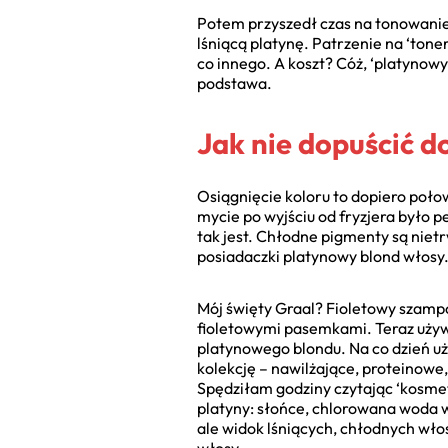
Potem przyszedł czas na tonowanie.
lśniącą platynę. Patrzenie na ‘tone
co innego. A koszt? Cóż, ‘platynowy
podstawa.
Jak nie dopuścić do
Osiągnięcie koloru to dopiero poł
mycie po wyjściu od fryzjera było p
tak jest. Chłodne pigmenty są nietr
posiadaczki platynowy blond włosy
Mój święty Graal? Fioletowy szampo
fioletowymi pasemkami. Teraz używa
platynowego blondu. Na co dzień u
kolekcję – nawilżające, proteinowe
Spędziłam godziny czytając ‘kosmet
platyny: słońce, chlorowana woda w 
ale widok lśniących, chłodnych wło