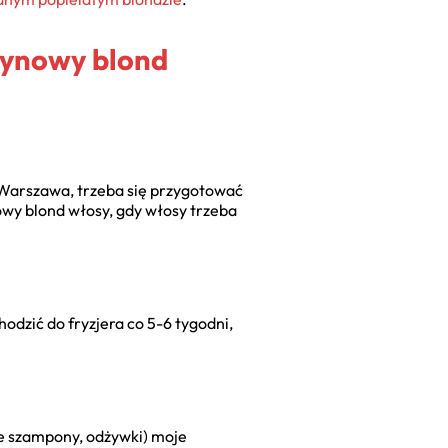
atynowy blond
ak Warszawa, trzeba się przygotować
owy blond włosy, gdy włosy trzeba
odzić do fryzjera co 5-6 tygodni,
we szampony, odżywki) moje