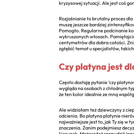
kryzysowej sytuacji. Ale jest coś g
Rozjaśnianie to brutalny proces dl
muszę jeszcze bardziej zintensyfik
Pomogło. Regularne podcinanie końc
wykruszonych włosach. Pamiętajcie,
centymetrów dla dobra całości. Zni
zgłębić temat u specjalistów, takich 
Czy platyna jest d
Często dostaję pytanie ‘czy platynow
wygląda na osobach z chłodnym type
że ten kolor idealnie ze mną współg
Ale widziałam też dziewczyny z cie
odcienia. Bo platyna platynie nier
najważniejsze jest to, jak Ty się w t
znaczenia. Zanim podejmiesz decyzj
kierunek. Możesz też sprawdzić in