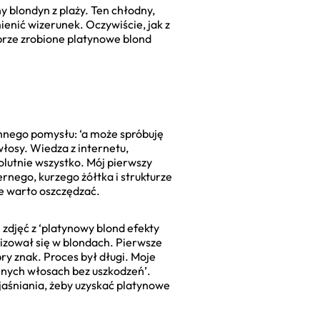
y blondyn z plaży. Ten chłodny,
ienić wizerunek. Oczywiście, jak z
obrze zrobione platynowe blond
innego pomysłu: ‘a może spróbuję
łosy. Wiedza z internetu,
olutnie wszystko. Mój pierwszy
rnego, kurzego żółtka i strukturze
e warto oszczędzać.
zdjęć z ‘platynowy blond efekty
alizował się w blondach. Pierwsze
obry znak. Proces był długi. Moje
mnych włosach bez uszkodzeń’.
jaśniania, żeby uzyskać platynowe