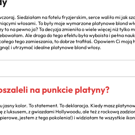
dy
czoraj. Siedziałam na fotelu fryzjerskim, serce waliło mi jak sz
 lśniącymi włosami. To były moje wymarzone platynowe blond wł
Czy to na pewno ja? Ta decyzja zmieniła o wiele więcej niż tylko
rzebowałam. Ale droga do tego efektu była wyboista i pełna nauki
 całego tego zamieszania, to dobrze trafiłaś. Opowiem Ci moją hi
ągnąć i utrzymać idealne platynowe blond włosy.
szaleli na punkcie platyny?
tu jasny kolor. To statement. To deklaracja. Kiedy masz platynow
się z luksusem, z gwiazdami Hollywoodu, ale też z rockową zadzi
ierowe, jestem z tego pokolenia!) i widziałam te wszystkie ikon