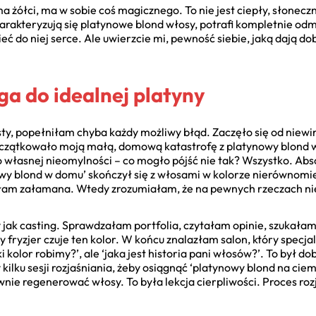
 żółci, ma w sobie coś magicznego. To nie jest ciepły, słoneczn
arakteryzują się platynowe blond włosy, potrafi kompletnie odm
eć do niej serce. Ale uwierzcie mi, pewność siebie, jaką dają d
a do idealnej platyny
sty, popełniłam chyba każdy możliwy błąd. Zaczęło się od niew
początkowało moją małą, domową katastrofę z platynowy blond w
o własnej nieomylności – co mogło pójść nie tak? Wszystko. Abs
wy blond w domu’ skończył się z włosami w kolorze nierównomie
łam załamana. Wtedy zrozumiałam, że na pewnych rzeczach ni
 jak casting. Sprawdzałam portfolia, czytałam opinie, szukałam 
dy fryzjer czuje ten kolor. W końcu znalazłam salon, który specj
ki kolor robimy?’, ale ‘jaka jest historia pani włosów?’. To był d
ilku sesji rozjaśniania, żeby osiągnąć ‘platynowy blond na cie
ie regenerować włosy. To była lekcja cierpliwości. Proces roz