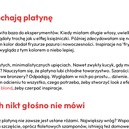
ochają platynę
ita baza do eksperymentów. Kiedy miałam długie włosy, uwielbi
dały trochę jak u elfiej księżniczki. Później zdecydowałam się 
Ten kolor dodał fryzurze pazura i nowoczesności. Inspiracje na ‘
 wygląda z tym kolorem o niebo lepiej.
stych, minimalistycznych upięciach. Nawet zwykły kucyk, gdy ma
m? Nauczyłam się, że platyna lubi chłodne towarzystwo. Szarości
owe bronzery? Odpadają. Wyglądam w nich po prostu… dziwnie.
 odcieniu to wszystko, czego potrzeba, żeby stworzyć look z e
 blond
, żeby czerpać inspiracje.
h nikt głośno nie mówi
z platyną nie zawsze jest usłane różami. Największy wróg? Wspo
a szczęście, oprócz fioletowych szamponów, istnieją też domow