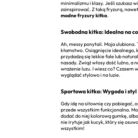
minimalizmu i klasy. Jeśli szukasz 
zainspirować. Z taką fryzurą, nawe
modne fryzury kitka
.
Swobodna kitka: Idealna na co
Ah, messy ponytail. Moja ulubiona. 
kłamstwo. Osiągnięcie idealnego, 
przydadzą się lekkie fale lub natur
nasady. Zwiąż włosy dość luźno, a 
wrażenie luzu. I wiesz co? Czasem 
wyglądać stylowo i na luzie.
Sportowa kitka: Wygoda i styl
Gdy idę na siłownię czy pobiegać, o
przede wszystkim funkcjonalna. Moc
dodać do niej kolorową gumkę, albo
nie irytuje jak kucyk, który się os
wszystkim!