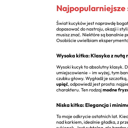
Najpopularniejsze 
Świat kucyków jest naprawdę bogaty
dopasować do nastroju, okazji i styl
musisz znać. Niektóre są banalnie 
Osobiście uwielbiam eksperyment
Wysoka kitka: Klasyka z nutą
Wysoki kucyk to absolutny klasyk. 
umiejscowienie – im wyżej, tym bard
czubku głowy. Wygładź je szczotką, 
upiąć
, odpowiedź jest prosta: najp
charakteru. Ten rodzaj
modne fryzu
Niska kitka: Elegancja i mini
To moje odkrycie ostatnich lat. Kie
nad karkiem, idealnie gładka, z prz
sukienek. Jest subtelna, ale bardzo