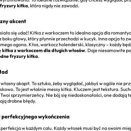
fryzury kitka
, która nigdy nie zawodzi.
zny akcent
ało się udać! Kitka z warkoczem to idealna opcja dla romantyc
 boku głowy, który płynnie przechodzi w kucyk. Inna opcja to zw
mego ogona. Kłos, warkocz holenderski, klasyczny – każdy będz
ię
kitka z warkoczem dla długich włosów
. Daje niesamowite po
dne fryzury kitka
.
eład
a własny akapit. To sztuka, żeby wyglądać, jakbyś w ogóle nie pr
skowo. To jest właśnie messy kitka. Kluczem jest tekstura. Su
 Twoi sprzymierzeńcy. Nie bój się niedoskonałości, one dodają te
zają drobne błędy.
ty perfekcyjnego wykończenia
ię perfekcja w każdym calu. Każdy włosek musi być na swoim miej