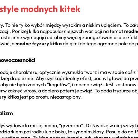
style modnych kitek
. To nie tylko wybór między wysokim a niskim upięciem. To ca
izacji. Poniżej kilka najpopularniejszych wariacji na temat
modne
proste, inne wymagają odrobiny więcej zaangażowania, ale efekt
ować, a
modne fryzury kitka
dają mi do tego ogromne pole do p
 nowoczesności
Dodaje charakteru, optycznie wysmukla twarz i ma w sobie coś z 
ziej drapieżnie. Aby uzyskać idealny efekt, pochyl głowę do prz
aby nie było żadnych “kogutów”, i mocno zwiąż. Jeśli zastanawi
ierw zakręć włosy, a dopiero potem je zwiąż. To doda fryzurze o
ry kitka
jest po prostu niezastąpiony.
malizm
dyś wydawała mi się nudna, “grzeczna”. Dziś widzę w niej szczyt e
edziałkiem pośrodku lub z boku, to synonim klasy. Pasuje do gol
 wyrafinowana. To idealne rozwiązanie, gdy chcesz wyglądać profe