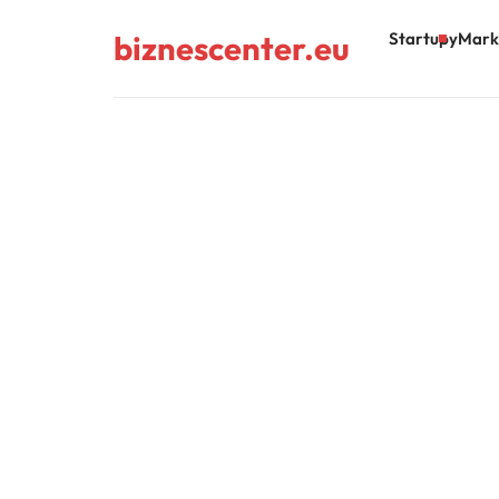
biznescenter.eu
Startupy
Mark