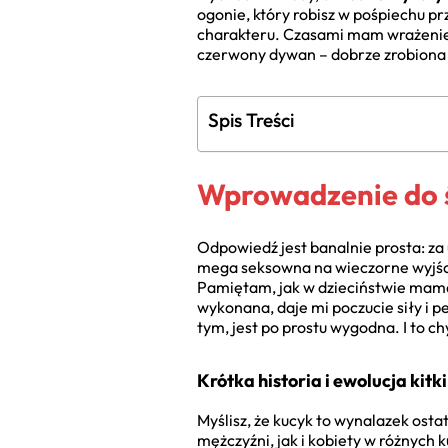
ogonie, który robisz w pośpiechu pr
charakteru. Czasami mam wrażenie, 
czerwony dywan – dobrze zrobiona k
Spis Treści
Wprowadzenie do ś
Odpowiedź jest banalnie prosta: za 
mega seksowna na wieczorne wyjś
Pamiętam, jak w dzieciństwie mama w
wykonana, daje mi poczucie siły i p
tym, jest po prostu wygodna. I to c
Krótka historia i ewolucja kitki
Myślisz, że kucyk to wynalazek osta
mężczyźni, jak i kobiety w różnych 