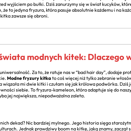
zed wyjściem po bułki. Dziś zanurzymy się w świat kucyków, któr
że to jedyna fryzura, która pasuje absolutnie każdemu i na każd
itka zawsze się obroni.
wiata modnych kitek: Dlaczego w
uniwersalność. Za to, że ratuje nas w “bad hair day”, dodaje prof
cie.
Modne fryzury kitka
to coś więcej niż tylko zebranie włosó
iązała mi dwie kitki i czułam się jak królowa podwórka. Dziś j
ewności siebie. To fryzura-kameleon, która adaptuje się do naszyc
hyba jej największa, niepodważalna zaleta.
tnich dekad? Nic bardziej mylnego. Jego historia sięga starożytn
kulturach. Jednak prawdziwy boom na kitkę, jaką znamy, zaczął s