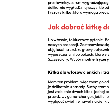
prostownicy, serum wygładzającego 
delikatnie wygładź nią wszystkie od
fryzury kitka
, która wymaga precyz
Jak dobrać kitkę d
No właśnie, to kluczowe pytanie. Bo
naszych proporcji. Zastanawiasz si
objętości na czubku głowy optyczni
wypuszczonymi po bokach, które zła
Szczęściary. Wybór
modne fryzury
Kitka dla włosów cienkich i rz
Mam ten problem, więc znam go od p
je delikatnie u nasady. Suchy szam
jest zrobienie dwóch kitek, jednej 
prawdziwy game-changer, jeśli cho
wyglądać świetnie nawet na cienki