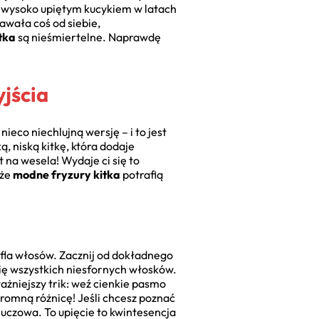
nd, wysoko upiętym kucykiem w latach
awała coś od siebie,
tka
są nieśmiertelne. Naprawdę
yjścia
nieco niechlujną wersję – i to jest
, niską kitkę, która dodaje
 na wesela! Wydaje ci się to
 że
modne fryzury kitka
potrafią
tafla włosów. Zacznij od dokładnego
ię wszystkich niesfornych włosków.
żniejszy trik: weź cienkie pasmo
gromną różnicę! Jeśli chcesz poznać
 kluczowa. To upięcie to kwintesencja