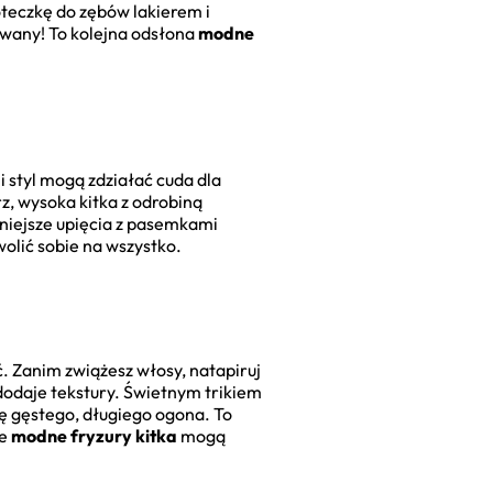
oteczkę do zębów lakierem i
towany! To kolejna odsłona
modne
i styl mogą zdziałać cuda dla
z, wysoka kitka z odrobiną
źniejsze upięcia z pasemkami
olić sobie na wszystko.
. Zanim zwiążesz włosy, natapiruj
 dodaje tekstury. Świetnym trikiem
ję gęstego, długiego ogona. To
że
modne fryzury kitka
mogą