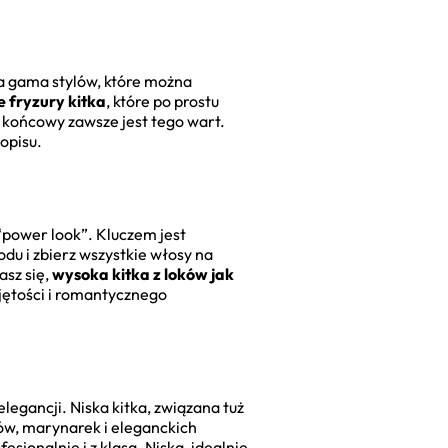
ła gama stylów, które można
 fryzury kitka
, które po prostu
 końcowy zawsze jest tego wart.
opisu.
“power look”. Kluczem jest
odu i zbierz wszystkie włosy na
asz się,
wysoka kitka z loków jak
bjętości i romantycznego
legancji. Niska kitka, związana tuż
fów, marynarek i eleganckich
sjonalnie i z klasą. Niska, idealnie