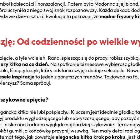
 symbol kobiecości i nonszalancji. Potem była Madonna z jej blo
óra uczyniła z niego swój znak rozpoznawczy. Każda dekada dod
dziwe dzieło sztuki. Ewolucja ta pokazuje, że
modne fryzury ki
zję: Od codzienności po wielkie w
ięcie, a tyle wcieleń. Rano, spiesząc się do pracy, robisz szybką, 
zury kitka na co dzień
. Na spotkanie biznesowe wybierasz gładką
i, lśniący kucyk, który odsłania szyję i dodaje seksapilu. Nawet
esele inspiracje
to jeden z gorętszych trendów. To dowód na to,
 wierzysz? Sama spróbuj.
 szykowne upięcie?
egancka kitka nie lubi pośpiechu. Kluczem jest idealnie gładka 
j produktu wygładzającego lub nabłyszczającego, aby pozbyć s
– nisko nad karkiem wygląda najbardziej szykownie. Teraz najwa
wokół gumki, a końcówkę przypnij wsuwką. Ten mały detal robi o
 temat tego, jak powstaje
elegancka kitka krok po kroku
, jest