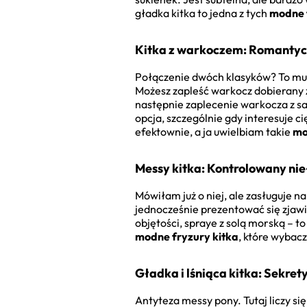
gładka kitka to jedna z tych
modne 
Kitka z warkoczem: Romantyc
Połączenie dwóch klasyków? To musi
Możesz zapleść warkocz dobierany z
następnie zaplecenie warkocza z sa
opcja, szczególnie gdy interesuje c
efektownie, a ja uwielbiam takie
mo
Messy kitka: Kontrolowany ni
Mówiłam już o niej, ale zasługuje n
jednocześnie prezentować się zjawi
objętości, spraye z solą morską – to
modne fryzury kitka
, które wybac
Gładka i lśniąca kitka: Sekre
Antyteza messy pony. Tutaj liczy s