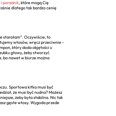
 i poradnik
, które mogą Cię
łaśnie dlatego tak bardzo cenię
ie starałam”. Oczywiście, to
tujemy włosów, wręcz przeciwnie –
ampon, który doda objętości u
czubku głowy, żeby stworzyć
y
, bo nawet w biurze można
oczu. Sportowa kitka musi być
edział, że musi być nudna? Możesz
ejsze, żeby była stabilna. Nic tak
i masz gęste włosy. Wygoda przede