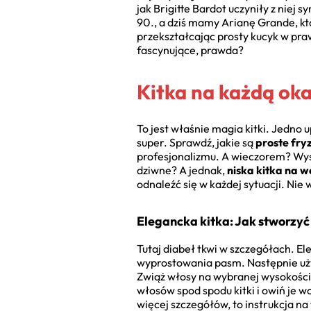
jak Brigitte Bardot uczyniły z niej
90., a dziś mamy Arianę Grande, kt
przekształcając prosty kucyk w praw
fascynujące, prawda?
Kitka na każdą oka
To jest właśnie magia kitki. Jedno up
super. Sprawdź, jakie są
proste fry
profesjonalizmu. A wieczorem? Wysok
dziwne? A jednak,
niska kitka na w
odnaleźć się w każdej sytuacji. Nie
Elegancka kitka: Jak stworzyć
Tutaj diabeł tkwi w szczegółach. El
wyprostowania pasm. Następnie uży
Zwiąż włosy na wybranej wysokości 
włosów spod spodu kitki i owiń je 
więcej szczegółów, to instrukcja na