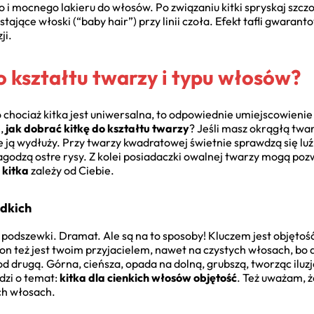
i mocnego lakieru do włosów. Po związaniu kitki spryskaj szcz
stające włoski (“baby hair”) przy linii czoła. Efekt tafli gwaran
ji.
o kształtu twarzy i typu włosów?
 chociaż kitka jest uniwersalna, to odpowiednie umiejscowienie 
ę,
jak dobrać kitkę do kształtu twarzy
? Jeśli masz okrągłą twar
e ją wydłuży. Przy twarzy kwadratowej świetnie sprawdzą się lu
godzą ostre rysy. Z kolei posiadaczki owalnej twarzy mogą pozw
 kitka
zależy od Ciebie.
adkich
odszewki. Dramat. Ale są na to sposoby! Kluczem jest objętość
pon też jest twoim przyjacielem, nawet na czystych włosach, bo
pod drugą. Górna, cieńsza, opada na dolną, grubszą, tworząc iluz
dzi o temat:
kitka dla cienkich włosów objętość
. Też uważam, 
ch włosach.