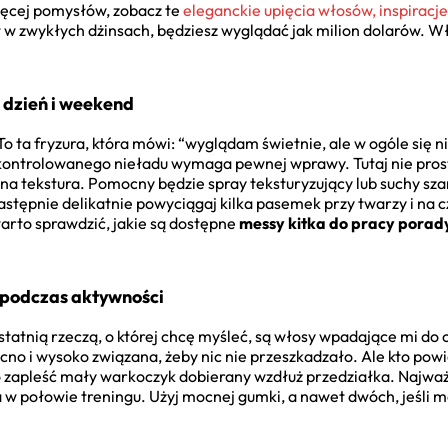
więcej pomysłów, zobacz te
eleganckie upięcia włosów, inspiracje
t w zwykłych dżinsach, będziesz wyglądać jak milion dolarów. W
 dzień i weekend
To ta fryzura, która mówi: “wyglądam świetnie, ale w ogóle się n
kontrolowanego nieładu wymaga pewnej wprawy. Tutaj nie pros
alna tekstura. Pomocny będzie spray teksturyzujący lub suchy sz
następnie delikatnie powyciągaj kilka pasemek przy twarzy i na 
warto sprawdzić, jakie są dostępne
messy kitka do pracy porad
 podczas aktywności
statnią rzeczą, o której chcę myśleć, są włosy wpadające mi do 
no i wysoko związana, żeby nic nie przeszkadzało. Ale kto powi
 zapleść mały warkoczyk dobierany wzdłuż przedziałka. Najważni
uwa w połowie treningu. Użyj mocnej gumki, a nawet dwóch, jeśl