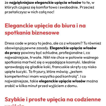
że
najpiękniejsze eleganckie upięcia włosów
to te, w
których czujesz się komfortowo i swobodnie. Przecież
przetańczysz w nich całą noc!
Eleganckie upięcia do biura i na
spotkania biznesowe
Dress code w pracy to jedno, ale co z włosami? Tu również
obowiązują pewne zasady.
Eleganckie upięcia włosów
do pracy
powinny być schludne, profesjonalne i, co
najważniejsze, trwałe. Nikt nie chce w połowie ważnego
spotkania martwić się o wypadające kosmyki. Idealnie
sprawdzają się gładkie koki, francuskie skręty czy nisko
upięte kucyki. To fryzury, które mówią: „jestem
kompetentna i mam wszystko pod kontrolą”. I co
najważniejsze, takie
eleganckie upięcia włosów
można
zrobić w kilka minut przed wyjściem z domu.
Szybkie i proste upięcia na codzienne