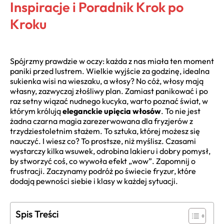
Inspiracje i Poradnik Krok po
Kroku
Spójrzmy prawdzie w oczy: każda z nas miała ten moment
paniki przed lustrem. Wielkie wyjście za godzinę, idealna
sukienka wisi na wieszaku, a włosy? No cóż, włosy mają
własny, zazwyczaj złośliwy plan. Zamiast panikować i po
raz setny wiązać nudnego kucyka, warto poznać świat, w
którym królują
eleganckie upięcia włosów
. To nie jest
żadna czarna magia zarezerwowana dla fryzjerów z
trzydziestoletnim stażem. To sztuka, której możesz się
nauczyć. I wiesz co? To prostsze, niż myślisz. Czasami
wystarczy kilka wsuwek, odrobina lakieru i dobry pomysł,
by stworzyć coś, co wywoła efekt „wow”. Zapomnij o
frustracji. Zaczynamy podróż po świecie fryzur, które
dodają pewności siebie i klasy w każdej sytuacji.
Spis Treści