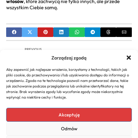
włosów
, które zachwycą nie tylko innych, ale przede
wszystkim Ciebie samą.
PREVIOUS
Zarządzaj zgodą
Krótkie fryzury na wesele: Inspiracje i porady dla
Panny Młodej
Aby zapewnić jak najlepsze wrażenia, korzystamy z technologii, takich jak
pliki cookie, do przechowywania i/lub uzyskiwania dostępu do informacji o
NEXT
urządzeniu. Zgoda na te technologie pozwoli nam przetwarzać dane, takie
jak zachowanie podczas przeglądania lub unikalne identyfikatory na tej
Jak Zrobić Warkocz Kłos Krok po Kroku | Poradnik
stronie. Brak wyrażenia zgody lub wycofanie zgody może niekorzystnie
dla Początkujących
wpłynąć na niektóre cechy i funkcje.
Akceptuję
Copyright 2026. All rights
Polecany program do
Odmów
reserved powered by
faktur
biznescenter.eu