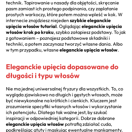
technik. Tapirowanie u nasady dla objętości, skręcanie
pasm zamiast ich prostego podpinania, czy zaplatanie
prostych warkoczy, które potem można wpleść w kok. W
internecie znajdziesz niejeden
szybkie eleganckie
upięcia włosów tutorial
. Oglądając
eleganckie upięcia
włosów krok po kroku
, szybko załapiesz podstawy. To jak
z gotowaniem – poznajesz podstawowe składniki i
techniki, a potem zaczynasz tworzyć własne dania. Albo
w tym przypadku, własne
eleganckie upięcia włosów
.
Eleganckie upięcia dopasowane do
długości i typu włosów
Nie ma jednej uniwersalnej fryzury dla wszystkich. To, co
wygląda zjawiskowo na długich i gęstych włosach, może
być niewykonalne na krótkich i cienkich. Kluczem jest
zrozumienie specyfiki własnych włosów i wykorzystanie
ich potencjału. Dlatego tak ważne jest, by szukać
inspiracji w odpowiedniej kategorii. Dobrze dobrane
eleganckie upięcia włosów
potrafią zdziałać cuda,
podkreślając atuty i maskując ewentualne mankamenty.