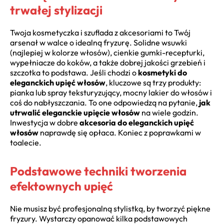
trwałej stylizacji
Twoja kosmetyczka i szuflada z akcesoriami to Twój
arsenał w walce o idealną fryzurę. Solidne wsuwki
(najlepiej w kolorze włosów), cienkie gumki-recepturki,
wypełniacze do koków, a także dobrej jakości grzebień i
szczotka to podstawa. Jeśli chodzi o
kosmetyki do
eleganckich upięć włosów
, kluczowe są trzy produkty:
pianka lub spray teksturyzujący, mocny lakier do włosów i
coś do nabłyszczania. To one odpowiedzą na pytanie,
jak
utrwalić eleganckie upięcie włosów
na wiele godzin.
Inwestycja w dobre
akcesoria do eleganckich upięć
włosów
naprawdę się opłaca. Koniec z poprawkami w
toalecie.
Podstawowe techniki tworzenia
efektownych upięć
Nie musisz być profesjonalną stylistką, by tworzyć piękne
fryzury. Wystarczy opanować kilka podstawowych