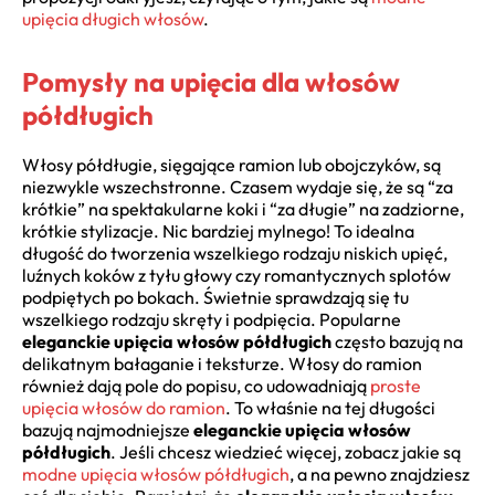
upięcia długich włosów
.
Pomysły na upięcia dla włosów
półdługich
Włosy półdługie, sięgające ramion lub obojczyków, są
niezwykle wszechstronne. Czasem wydaje się, że są “za
krótkie” na spektakularne koki i “za długie” na zadziorne,
krótkie stylizacje. Nic bardziej mylnego! To idealna
długość do tworzenia wszelkiego rodzaju niskich upięć,
luźnych koków z tyłu głowy czy romantycznych splotów
podpiętych po bokach. Świetnie sprawdzają się tu
wszelkiego rodzaju skręty i podpięcia. Popularne
eleganckie upięcia włosów półdługich
często bazują na
delikatnym bałaganie i teksturze. Włosy do ramion
również dają pole do popisu, co udowadniają
proste
upięcia włosów do ramion
. To właśnie na tej długości
bazują najmodniejsze
eleganckie upięcia włosów
półdługich
. Jeśli chcesz wiedzieć więcej, zobacz jakie są
modne upięcia włosów półdługich
, a na pewno znajdziesz