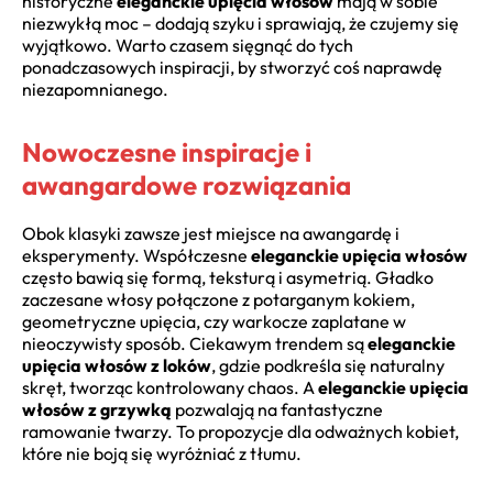
historyczne
eleganckie upięcia włosów
mają w sobie
niezwykłą moc – dodają szyku i sprawiają, że czujemy się
wyjątkowo. Warto czasem sięgnąć do tych
ponadczasowych inspiracji, by stworzyć coś naprawdę
niezapomnianego.
Nowoczesne inspiracje i
awangardowe rozwiązania
Obok klasyki zawsze jest miejsce na awangardę i
eksperymenty. Współczesne
eleganckie upięcia włosów
często bawią się formą, teksturą i asymetrią. Gładko
zaczesane włosy połączone z potarganym kokiem,
geometryczne upięcia, czy warkocze zaplatane w
nieoczywisty sposób. Ciekawym trendem są
eleganckie
upięcia włosów z loków
, gdzie podkreśla się naturalny
skręt, tworząc kontrolowany chaos. A
eleganckie upięcia
włosów z grzywką
pozwalają na fantastyczne
ramowanie twarzy. To propozycje dla odważnych kobiet,
które nie boją się wyróżniać z tłumu.