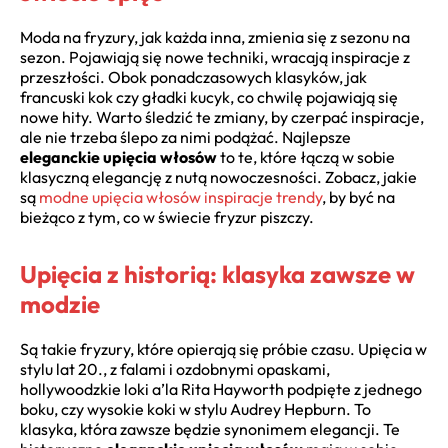
Moda na fryzury, jak każda inna, zmienia się z sezonu na
sezon. Pojawiają się nowe techniki, wracają inspiracje z
przeszłości. Obok ponadczasowych klasyków, jak
francuski kok czy gładki kucyk, co chwilę pojawiają się
nowe hity. Warto śledzić te zmiany, by czerpać inspiracje,
ale nie trzeba ślepo za nimi podążać. Najlepsze
eleganckie upięcia włosów
to te, które łączą w sobie
klasyczną elegancję z nutą nowoczesności. Zobacz, jakie
są
modne upięcia włosów inspiracje trendy
, by być na
bieżąco z tym, co w świecie fryzur piszczy.
Upięcia z historią: klasyka zawsze w
modzie
Są takie fryzury, które opierają się próbie czasu. Upięcia w
stylu lat 20., z falami i ozdobnymi opaskami,
hollywoodzkie loki a’la Rita Hayworth podpięte z jednego
boku, czy wysokie koki w stylu Audrey Hepburn. To
klasyka, która zawsze będzie synonimem elegancji. Te