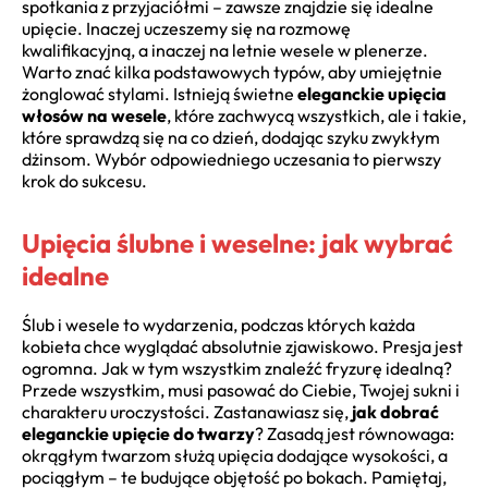
spotkania z przyjaciółmi – zawsze znajdzie się idealne
upięcie. Inaczej uczeszemy się na rozmowę
kwalifikacyjną, a inaczej na letnie wesele w plenerze.
Warto znać kilka podstawowych typów, aby umiejętnie
żonglować stylami. Istnieją świetne
eleganckie upięcia
włosów na wesele
, które zachwycą wszystkich, ale i takie,
które sprawdzą się na co dzień, dodając szyku zwykłym
dżinsom. Wybór odpowiedniego uczesania to pierwszy
krok do sukcesu.
Upięcia ślubne i weselne: jak wybrać
idealne
Ślub i wesele to wydarzenia, podczas których każda
kobieta chce wyglądać absolutnie zjawiskowo. Presja jest
ogromna. Jak w tym wszystkim znaleźć fryzurę idealną?
Przede wszystkim, musi pasować do Ciebie, Twojej sukni i
charakteru uroczystości. Zastanawiasz się,
jak dobrać
eleganckie upięcie do twarzy
? Zasadą jest równowaga:
okrągłym twarzom służą upięcia dodające wysokości, a
pociągłym – te budujące objętość po bokach. Pamiętaj,