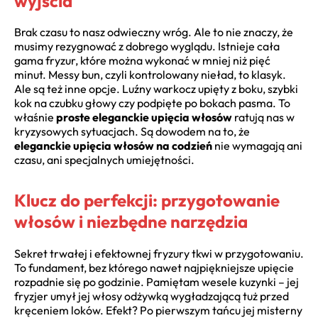
wyjścia
Brak czasu to nasz odwieczny wróg. Ale to nie znaczy, że
musimy rezygnować z dobrego wyglądu. Istnieje cała
gama fryzur, które można wykonać w mniej niż pięć
minut. Messy bun, czyli kontrolowany nieład, to klasyk.
Ale są też inne opcje. Luźny warkocz upięty z boku, szybki
kok na czubku głowy czy podpięte po bokach pasma. To
właśnie
proste eleganckie upięcia włosów
ratują nas w
kryzysowych sytuacjach. Są dowodem na to, że
eleganckie upięcia włosów na codzień
nie wymagają ani
czasu, ani specjalnych umiejętności.
Klucz do perfekcji: przygotowanie
włosów i niezbędne narzędzia
Sekret trwałej i efektownej fryzury tkwi w przygotowaniu.
To fundament, bez którego nawet najpiękniejsze upięcie
rozpadnie się po godzinie. Pamiętam wesele kuzynki – jej
fryzjer umył jej włosy odżywką wygładzającą tuż przed
kręceniem loków. Efekt? Po pierwszym tańcu jej misterny