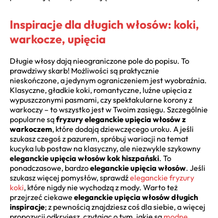
Inspiracje dla długich włosów: koki,
warkocze, upięcia
Długie włosy dają nieograniczone pole do popisu. To
prawdziwy skarb! Możliwości są praktycznie
nieskończone, a jedynym ograniczeniem jest wyobraźnia.
Klasyczne, gładkie koki, romantyczne, luźne upięcia z
wypuszczonymi pasmami, czy spektakularne korony z
warkoczy – to wszystko jest w Twoim zasięgu. Szczególnie
popularne są
fryzury eleganckie upięcia włosów z
warkoczem
, które dodają dziewczęcego uroku. A jeśli
szukasz czegoś z pazurem, spróbuj wariacji na temat
kucyka lub postaw na klasyczny, ale niezwykle szykowny
eleganckie upięcia włosów kok hiszpański
. To
ponadczasowe, bardzo
eleganckie upięcia włosów
. Jeśli
szukasz więcej pomysłów, sprawdź
eleganckie fryzury
koki
, które nigdy nie wychodzą z mody. Warto też
przejrzeć ciekawe
eleganckie upięcia włosów długich
inspiracje
; z pewnością znajdziesz coś dla siebie, a więcej
propozycji odkryjesz, czytając o tym, jakie są
modne