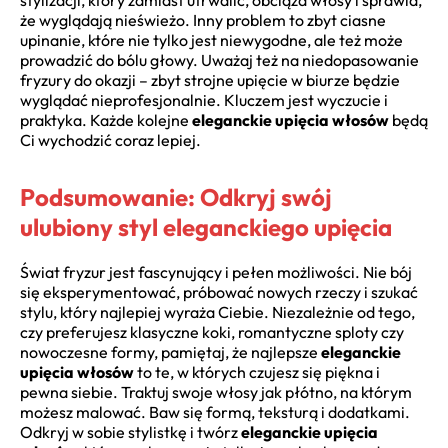
stylizacji, który zamiast utrwalić, obciąża włosy i sprawia,
że wyglądają nieświeżo. Inny problem to zbyt ciasne
upinanie, które nie tylko jest niewygodne, ale też może
prowadzić do bólu głowy. Uważaj też na niedopasowanie
fryzury do okazji – zbyt strojne upięcie w biurze będzie
wyglądać nieprofesjonalnie. Kluczem jest wyczucie i
praktyka. Każde kolejne
eleganckie upięcia włosów
będą
Ci wychodzić coraz lepiej.
Podsumowanie: Odkryj swój
ulubiony styl eleganckiego upięcia
Świat fryzur jest fascynujący i pełen możliwości. Nie bój
się eksperymentować, próbować nowych rzeczy i szukać
stylu, który najlepiej wyraża Ciebie. Niezależnie od tego,
czy preferujesz klasyczne koki, romantyczne sploty czy
nowoczesne formy, pamiętaj, że najlepsze
eleganckie
upięcia włosów
to te, w których czujesz się piękna i
pewna siebie. Traktuj swoje włosy jak płótno, na którym
możesz malować. Baw się formą, teksturą i dodatkami.
Odkryj w sobie stylistkę i twórz
eleganckie upięcia