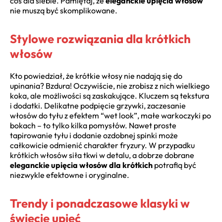
coś dla siebie. Pamiętaj, że
eleganckie upięcia włosów
nie muszą być skomplikowane.
Stylowe rozwiązania dla krótkich
włosów
Kto powiedział, że krótkie włosy nie nadają się do
upinania? Bzdura! Oczywiście, nie zrobisz z nich wielkiego
koka, ale możliwości są zaskakujące. Kluczem są tekstura
i dodatki. Delikatne podpięcie grzywki, zaczesanie
włosów do tyłu z efektem “wet look”, małe warkoczyki po
bokach – to tylko kilka pomysłów. Nawet proste
tapirowanie tyłu i dodanie ozdobnej spinki może
całkowicie odmienić charakter fryzury. W przypadku
krótkich włosów siła tkwi w detalu, a dobrze dobrane
eleganckie upięcia włosów dla krótkich
potrafią być
niezwykle efektowne i oryginalne.
Trendy i ponadczasowe klasyki w
świecie upięć