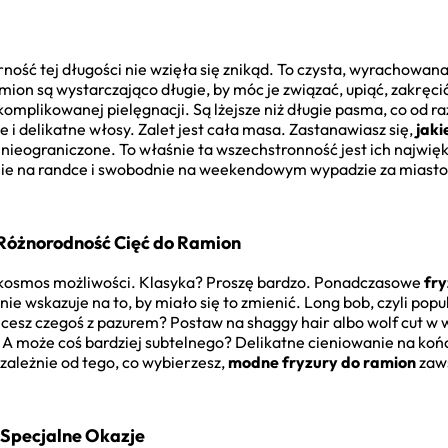
ność tej długości nie wzięła się znikąd. To czysta, wyrachowan
n są wystarczająco długie, by móc je związać, upiąć, zakręcić,
omplikowanej pielęgnacji. Są lżejsze niż długie pasma, co od ra
e i delikatne włosy. Zalet jest cała masa. Zastanawiasz się,
jaki
 nieograniczone. To właśnie ta wszechstronność jest ich najwię
ie na randce i swobodnie na weekendowym wypadzie za miasto. I
Różnorodność Cięć do Ramion
 kosmos możliwości. Klasyka? Proszę bardzo. Ponadczasowe
fry
 nie wskazuje na to, by miało się to zmienić. Long bob, czyli popu
cesz czegoś z pazurem? Postaw na shaggy hair albo wolf cut w w
A może coś bardziej subtelnego? Delikatne cieniowanie na końca
zależnie od tego, co wybierzesz,
modne fryzury do ramion
zaws
i Specjalne Okazje