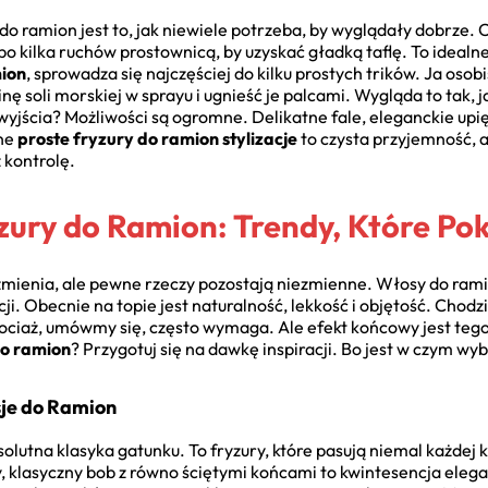
do ramion jest to, jak niewiele potrzeba, by wyglądały dobrze.
lbo kilka ruchów prostownicą, by uzyskać gładką taflę. To ideal
mion
, sprowadza się najczęściej do kilku prostych trików. Ja osob
 soli morskiej w sprayu i ugnieść je palcami. Wygląda to tak, j
wyjścia? Możliwości są ogromne. Delikatne fale, eleganckie upi
nne
proste fryzury do ramion stylizacje
to czysta przyjemność, a 
 kontrolę.
zury do Ramion: Trendy, Które Po
zmienia, ale pewne rzeczy pozostają niezmienne. Włosy do ramio
acji. Obecnie na topie jest naturalność, lekkość i objętość. Chodz
iaż, umówmy się, często wymaga. Ale efekt końcowy jest tego w
o ramion
? Przygotuj się na dawkę inspiracji. Bo jest w czym wybi
je do Ramion
absolutna klasyka gatunku. To fryzury, które pasują niemal każde
, klasyczny bob z równo ściętymi końcami to kwintesencja eleg