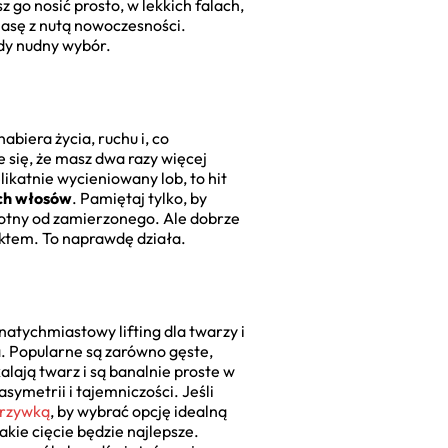
 go nosić prosto, w lekkich falach,
klasę z nutą nowoczesności.
gdy nudny wybór.
abiera życia, ruchu i, co
e się, że masz dwa razy więcej
elikatnie wycieniowany lob, to hit
ich włosów
. Pamiętaj tylko, by
rotny od zamierzonego. Ale dobrze
ektem. To naprawdę działa.
atychmiastowy lifting dla twarzy i
ja. Popularne są zarówno gęste,
kalają twarz i są banalnie proste w
asymetrii i tajemniczości. Jeśli
 grzywką
, by wybrać opcję idealną
kie cięcie będzie najlepsze.