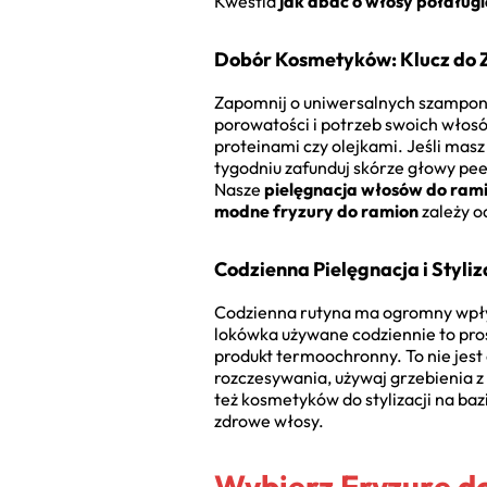
Kwestia
jak dbać o włosy półdług
Dobór Kosmetyków: Klucz do 
Zapomnij o uniwersalnych szamponac
porowatości i potrzeb swoich włosów
proteinami czy olejkami. Jeśli mas
tygodniu zafunduj skórze głowy pee
Nasze
pielęgnacja włosów do ram
modne fryzury do ramion
zależy o
Codzienna Pielęgnacja i Styli
Codzienna rutyna ma ogromny wpływ
lokówka używane codziennie to prost
produkt termoochronny. To nie jest
rozczesywania, używaj grzebienia z
też kosmetyków do stylizacji na ba
zdrowe włosy.
Wybierz Fryzurę do