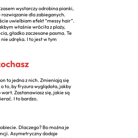
 Czasem wystarczy odrobina pianki,
ne rozwiązanie dla zabieganych.
iście uwielbiam efekt “messy hair”.
akbym właśnie wróciła z plaży,
ęcia, gładko zaczesane pasma. Te
nie udręka. I to jest w tym
kochasz
n to jedna z nich. Zmieniają się
i o to, by fryzura wyglądała, jakby
art. Zastanawiasz się, jakie są
erać. I to bardzo.
j kobiecie. Dlaczego? Bo można je
ancji. Asymetryczny dodaje