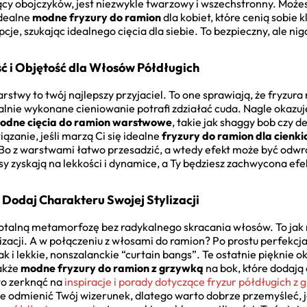
jący obojczyków, jest niezwykle twarzowy i wszechstronny. Możesz
idealne
modne fryzury do ramion
dla kobiet, które cenią sobie 
e, szukając idealnego cięcia dla siebie. To bezpieczny, ale ni
ć i Objętość dla Włosów Półdługich
stwy to twój najlepszy przyjaciel. To one sprawiają, że fryzura n
alnie wykonane cieniowanie potrafi zdziałać cuda. Nagle okazuj
odne cięcia do ramion warstwowe
, takie jak shaggy bob czy d
ązanie, jeśli marzą Ci się idealne
fryzury do ramion dla cienk
. Bo z warstwami łatwo przesadzić, a wtedy efekt może być odw
y zyskają na lekkości i dynamice, a Ty będziesz zachwycona ef
Dodaj Charakteru Swojej Stylizacji
otalną metamorfozę bez radykalnego skracania włosów. To jak n
ylizacji. A w połączeniu z włosami do ramion? Po prostu perfekc
ak i lekkie, nonszalanckie “curtain bangs”. Te ostatnie pięknie o
także
modne fryzury do ramion z grzywką
na bok, które dodają 
to zerknąć na
inspiracje i porady dotyczące fryzur półdługich z
e odmienić Twój wizerunek, dlatego warto dobrze przemyśleć, ja