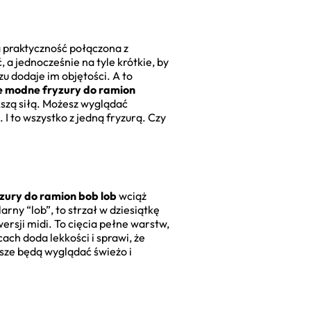
a praktyczność połączona z
 a jednocześnie na tyle krótkie, by
zu dodaje im objętości. A to
e modne fryzury do ramion
kszą siłą. Możesz wyglądać
 to wszystko z jedną fryzurą. Czy
zury do ramion bob lob
wciąż
larny “lob”, to strzał w dziesiątkę
ersji midi. To cięcia pełne warstw,
ch doda lekkości i sprawi, że
ze będą wyglądać świeżo i