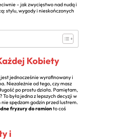
eciwnie – jak zwycięstwo nad nudą i
cą: stylu, wygody i nieskończonych
Każdej Kobiety
y jest jednocześnie wyrafinowany i
a. Niezależnie od tego, czy masz
 długość po prostu działa. Pamiętam,
 To była jedna z lepszych decyzji w
m nie spędzam godzin przed lustrem.
dne fryzury do ramion
to coś
y i