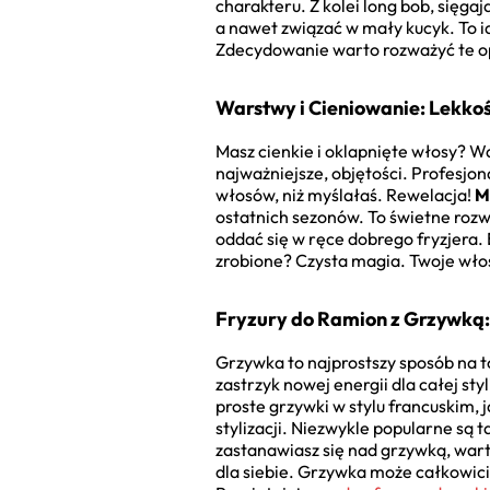
charakteru. Z kolei long bob, sięga
a nawet związać w mały kucyk. To 
Zdecydowanie warto rozważyć te opcj
Warstwy i Cieniowanie: Lekkoś
Masz cienkie i oklapnięte włosy? War
najważniejsze, objętości. Profesjon
włosów, niż myślałaś. Rewelacja!
M
ostatnich sezonów. To świetne rozwi
oddać się w ręce dobrego fryzjera
zrobione? Czysta magia. Twoje włos
Fryzury do Ramion z Grzywką: 
Grzywka to najprostszy sposób na t
zastrzyk nowej energii dla całej st
proste grzywki w stylu francuskim, j
stylizacji. Niezwykle popularne są 
zastanawiasz się nad grzywką, war
dla siebie. Grzywka może całkowici