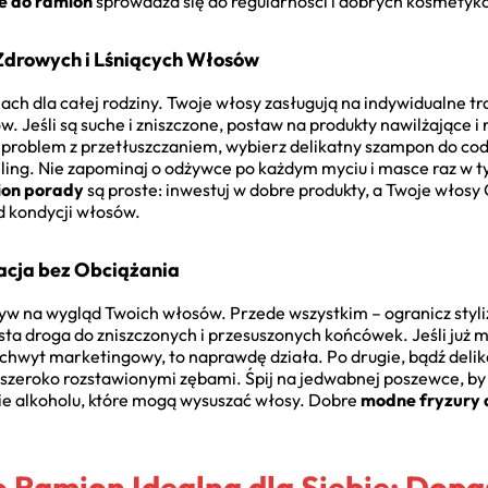
ie do ramion
sprowadza się do regularności i dobrych kosmetyk
Zdrowych i Lśniących Włosów
h dla całej rodziny. Twoje włosy zasługują na indywidualne t
. Jeśli są suche i zniszczone, postaw na produkty nawilżające i
z problem z przetłuszczaniem, wybierz delikatny szampon do co
ling. Nie zapominaj o odżywce po każdym myciu i masce raz w t
ion porady
są proste: inwestuj w dobre produkty, a Twoje włosy 
d kondycji włosów.
zacja bez Obciążania
 na wygląd Twoich włosów. Przede wszystkim – ogranicz styliz
a droga do zniszczonych i przesuszonych końcówek. Jeśli już mus
 chwyt marketingowy, to naprawdę działa. Po drugie, bądź deli
 szeroko rozstawionymi zębami. Śpij na jedwabnej poszewce, by o
zie alkoholu, które mogą wysuszać włosy. Dobre
modne fryzury 
 Ramion Idealną dla Siebie: Dopa