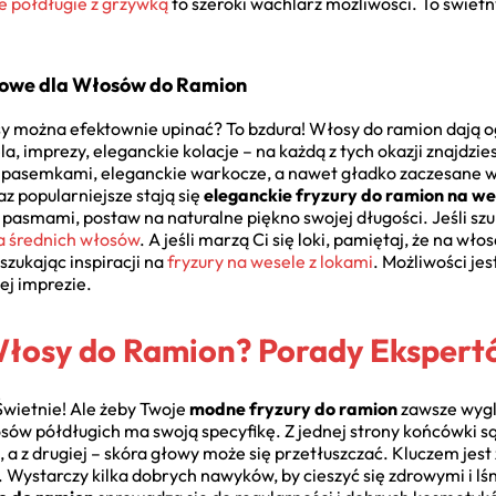
 półdługie z grzywką
to szeroki wachlarz możliwości. To świet
ciowe dla Włosów do Ramion
osy można efektownie upinać? To bzdura! Włosy do ramion dają og
a, imprezy, eleganckie kolacje – na każdą z tych okazji znajdzies
pasemkami, eleganckie warkocze, a nawet gładko zaczesane wł
z popularniejsze stają się
eleganckie fryzury do ramion na we
pasmami, postaw na naturalne piękno swojej długości. Jeśli s
la średnich włosów
. A jeśli marzą Ci się loki, pamiętaj, że na w
szukając inspiracji na
fryzury na wesele z lokami
. Możliwości je
j imprezie.
Włosy do Ramion? Porady Eksper
Świetnie! Ale żeby Twoje
modne fryzury do ramion
zawsze wygl
ów półdługich ma swoją specyfikę. Z jednej strony końcówki są 
 z drugiej – skóra głowy może się przetłuszczać. Kluczem jest 
e. Wystarczy kilka dobrych nawyków, by cieszyć się zdrowymi i 