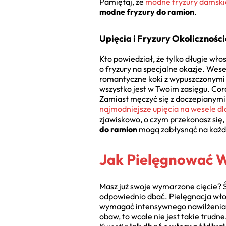
Pamiętaj, że
modne fryzury damskie
modne fryzury do ramion
.
Upięcia i Fryzury Okolicznoś
Kto powiedział, że tylko długie wł
o fryzury na specjalne okazje. Wesel
romantyczne koki z wypuszczonymi 
wszystko jest w Twoim zasięgu. Cora
Zamiast męczyć się z doczepianymi 
najmodniejsze upięcia na wesele d
zjawiskowo, o czym przekonasz się, 
do ramion
mogą zabłysnąć na każde
Jak Pielęgnować 
Masz już swoje wymarzone cięcie? 
odpowiednio dbać. Pielęgnacja włos
wymagać intensywnego nawilżenia, a
obaw, to wcale nie jest takie trudn