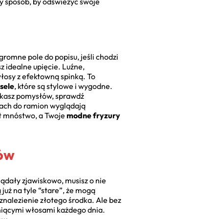
ny sposób, by odświeżyć swoje
romne pole do popisu, jeśli chodzi
z idealne upięcie. Luźne,
osy z efektowną spinką. To
sele
, które są stylowe i wygodne.
zukasz pomysłów, sprawdź
łosach do ramion wyglądają
st mnóstwo, a Twoje
modne fryzury
tów
ądały zjawiskowo, musisz o nie
już na tyle “stare”, że mogą
znalezienie złotego środka. Ale bez
lśniącymi włosami każdego dnia.