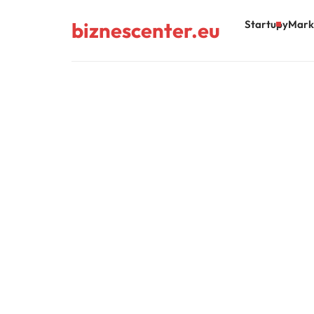
biznescenter.eu
Startupy
Mark