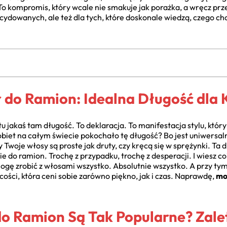
. To kompromis, który wcale nie smakuje jak porażka, a wręcz prz
cydowanych, ale też dla tych, które doskonale wiedzą, czego ch
 do Ramion: Idealna Długość dla 
tu jakaś tam długość. To deklaracja. To manifestacja stylu, któr
obiet na całym świecie pokochało tę długość? Bo jest uniwersaln
zy Twoje włosy są proste jak druty, czy kręcą się w sprężynki. Ta
 do ramion. Trochę z przypadku, trochę z desperacji. I wiesz co?
mogę zrobić z włosami wszystko. Absolutnie wszystko. A przy ty
ości, która ceni sobie zarówno piękno, jak i czas. Naprawdę,
mo
o Ramion Są Tak Popularne? Zalet