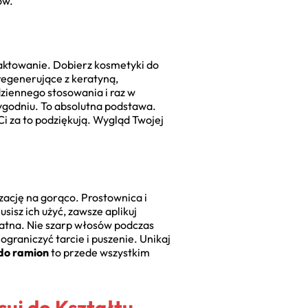
ów.
raktowanie. Dobierz kosmetyki do
 regenerujące z keratyną,
dziennego stosowania i raz w
ygodniu. To absolutna podstawa.
Ci za to podziękują. Wygląd Twojej
ację na gorąco. Prostownica i
isz ich użyć, zawsze aplikuj
katna. Nie szarp włosów podczas
graniczyć tarcie i puszenie. Unikaj
do ramion
to przede wszystkim
suj do Kształtu