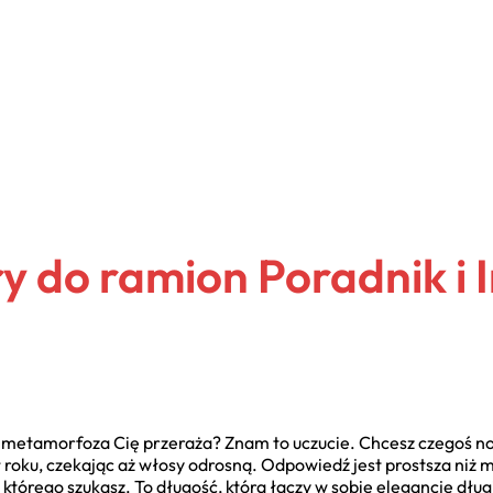
y do ramion Poradnik i I
 metamorfoza Cię przeraża? Znam to uczucie. Chcesz czegoś no
 roku, czekając aż włosy odrosną. Odpowiedź jest prostsza niż m
którego szukasz. To długość, która łączy w sobie elegancję dług