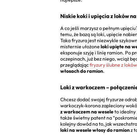
Niskie koki i upięcia z loków n
A co jeśli marzysz o pełnym upięci
temu, że bazą są loki, upięcie nabie
Taka fryzura jest niezwykle szykow
misternie ułożone
loki upięte na 
eksponuje szyję i linię ramion. Po 
oczepinach, już bez niego, wciąż b
przeglądając
fryzury ślubne z loków
włosach do ramion
.
Loki z warkoczem – połączenie
Chcesz dodać swojej fryzurze odrobi
warkoczyk-korona zapleciony wokół 
z warkoczem na wesele
to idealny 
także świetny patent na “poskromien
kolejny dowód na to, jak wszechst
loki na wesele włosy do ramion
z t