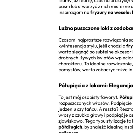
Mamy już teorię, czas na praktykę!
pasm lub stworzyć z nich misterne u
inspiracjom na
fryzury na wesele: 
Luźno puszczone loki z ozdob
Czasami najprostsze rozwiązania są
kwintesencja stylu, jeśli chodzi o
fry
warto sięgnąć po subtelne akcesori
drobnych, żywych kwiatów wpleciony
charakteru. To idealne rozwiązanie,
pomysłów, warto zobaczyć także i
Półupięcia z lokami: Elegancj
To jest mój osobisty faworyt.
Półupi
rozpuszczonych włosów. Podpięcie g
jedzeniu czy tańcu. A reszta? Resz
włosy z czubka głowy i podpiąć je 
zjawiskowo. Tego typu stylizacje 
półdługich
, by znaleźć idealną ins
najlepsze.