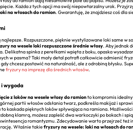
 Włosy do ramion dają niesamowite pole do popisu. Możesz je zo
pięcie. Każda z tych opcji ma swój niepowtarzalny urok. Przyjrz
loki na włosach do ramion
. Gwarantuję, że znajdziesz coś dla si
ami
 najlepsze. Rozpuszczone, pięknie wystylizowane loki same w s
zury na wesele loki rozpuszczone średnie włosy
. Aby jednak 
a. Delikatna spinka z perełkami wpięta z boku, opaska wysadzan
ch w pasma? Taki mały detal potrafi całkowicie odmienić fryz
 gdy chcesz postawić na naturalność, ale z odrobiną błysku. Supe
nne
fryzury na imprezę dla średnich włosów
.
a i wygoda
ęcie z loków na wesele włosy do ramion
to kompromis idealny
órnej partii włosów odsłania twarz, podkreśla makijaż i sprawia
ta to kaskada pięknych loków spływająca na ramiona. Możliwośc
ozdobną klamrą, możesz zapleść dwa warkoczyki po bokach i spią
to kwintesencja romantyzmu. Zdecydowanie warto przejrzeć też 
pirację. Właśnie takie
fryzury na wesele: loki na włosach do ra