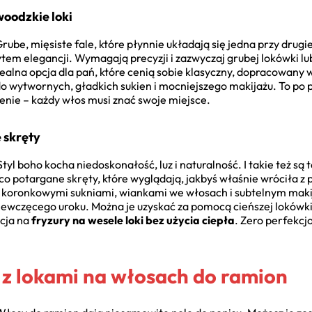
woodzkie loki
Grube, mięsiste fale, które płynnie układają się jedna przy drugi
tem elegancji. Wymagają precyzji i zazwyczaj grubej lokówki lub
idealna opcja dla pań, które cenią sobie klasyczny, dopracowany
o wytwornych, gładkich sukien i mocniejszego makijażu. To po p
ożenie – każdy włos musi znać swoje miejsce.
e skręty
Styl boho kocha niedoskonałość, luz i naturalność. I takie też są 
eco potargane skręty, które wyglądają, jakbyś właśnie wróciła z p
z koronkowymi sukniami, wiankami we włosach i subtelnym mak
iewczęcego uroku. Można je uzyskać za pomocą cieńszej lokówki
pcja na
fryzury na wesele loki bez użycia ciepła
. Zero perfekc
y z lokami na włosach do ramion