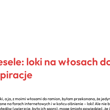
sele: loki na włosach d
spiracje
i, a ja, z moimi włosami do ramion, byłam przekonana, że jedyn
 na forach internetowych i w końcu olśnienie – loki! Ale nie by
 i błędów (uwierzcie, było ich sporo), mogę śmiało powiedzieć, że