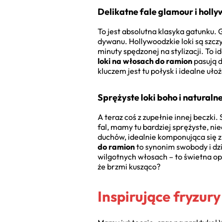
Delikatne fale glamour i holly
To jest absolutna klasyka gatunku. 
dywanu. Hollywoodzkie loki są szczy
minuty spędzonej na stylizacji. To 
loki na włosach do ramion
pasują d
kluczem jest tu połysk i idealne uł
Sprężyste loki boho i naturaln
A teraz coś z zupełnie innej beczki. 
fal, mamy tu bardziej sprężyste, ni
duchów, idealnie komponująca się 
do ramion
to synonim swobody i dz
wilgotnych włosach – to świetna o
że brzmi kusząco?
Inspirujące fryzur