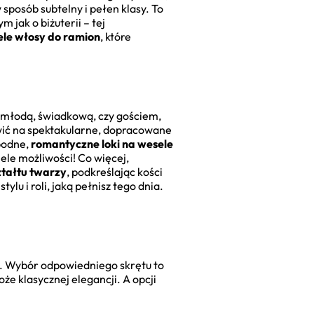
 sposób subtelny i pełen klasy. To
m jak o biżuterii – tej
ele włosy do ramion
, które
ną młodą, świadkową, czy gościem,
ić na spektakularne, dopracowane
obodne,
romantyczne loki na wesele
iele możliwości! Co więcej,
ztałtu twarzy
, podkreślając kości
lu i roli, jaką pełnisz tego dnia.
wny. Wybór odpowiedniego skrętu to
że klasycznej elegancji. A opcji