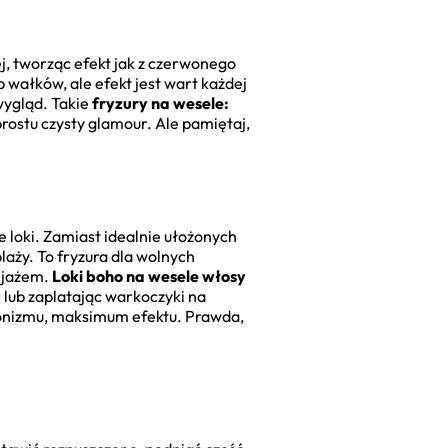
ej, tworząc efekt jak z czerwonego
 wałków, ale efekt jest wart każdej
 wygląd. Takie
fryzury na wesele:
rostu czysty glamour. Ale pamiętaj,
te loki. Zamiast idealnie ułożonych
laży. To fryzura dla wolnych
ijażem.
Loki boho na wesele włosy
 lub zaplatając warkoczyki na
jonizmu, maksimum efektu. Prawda,