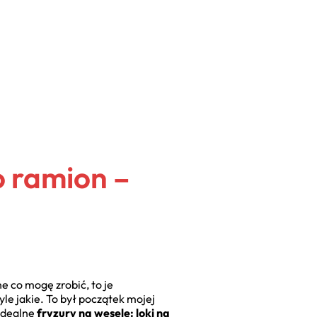
o ramion –
e co mogę zrobić, to je
le jakie. To był początek mojej
 idealne
fryzury na wesele: loki na