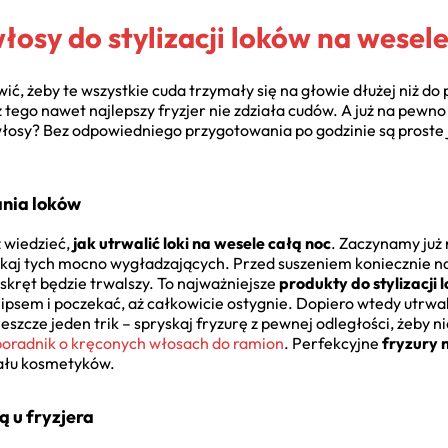
osy do stylizacji loków na wesel
ić, żeby te wszystkie cuda trzymały się na głowie dłużej niż d
ego nawet najlepszy fryzjer nie zdziała cudów. A już na pewno n
włosy? Bez odpowiedniego przygotowania po godzinie są proste j
lania loków
 wiedzieć,
jak utrwalić loki na wesele całą noc
. Zaczynamy już 
ikaj tych mocno wygładzających. Przed suszeniem koniecznie nałó
e skręt będzie trwalszy. To najważniejsze
produkty do stylizacji
lipsem i poczekać, aż całkowicie ostygnie. Dopiero wtedy utrw
eszcze jeden trik – spryskaj fryzurę z pewnej odległości, żeby
poradnik o kręconych włosach do ramion
. Perfekcyjne
fryzury 
ału kosmetyków.
 u fryzjera