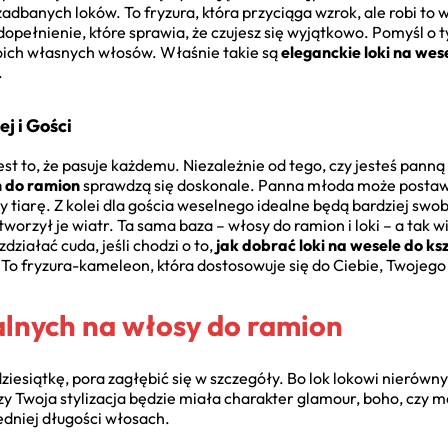
adbanych loków. To fryzura, która przyciąga wzrok, ale robi to w
 dopełnienie, które sprawia, że czujesz się wyjątkowo. Pomyśl o ty
woich własnych włosów. Właśnie takie są
eleganckie loki na wes
.
j i Gości
jest to, że pasuje każdemu. Niezależnie od tego, czy jesteś pan
h do ramion
sprawdzą się doskonale. Panna młoda może postaw
y tiarę. Z kolei dla gościa weselnego idealne będą bardziej sw
stworzył je wiatr. Ta sama baza – włosy do ramion i loki – a tak w
ziałać cuda, jeśli chodzi o to,
jak dobrać loki na wesele do ks
To fryzura-kameleon, która dostosowuje się do Ciebie, Twojego sty
alnych na włosy do ramion
w dziesiątkę, pora zagłębić się w szczegóły. Bo lok lokowi nieró
czy Twoja stylizacja będzie miała charakter glamour, boho, czy mo
edniej długości włosach.