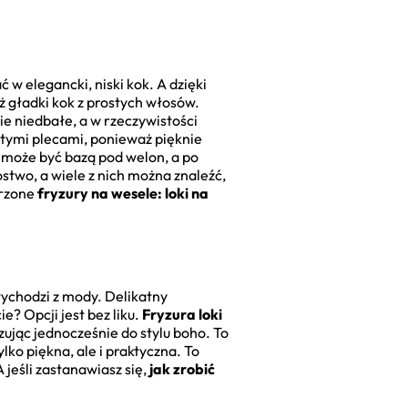
w elegancki, niski kok. A dzięki
iż gładki kok z prostych włosów.
e niedbałe, a w rzeczywistości
ytymi plecami, ponieważ pięknie
ie może być bazą pod welon, a po
stwo, a wiele z nich można znaleźć,
arzone
fryzury na wesele: loki na
wychodzi z mody. Delikatny
? Opcji jest bez liku.
Fryzura loki
zując jednocześnie do stylu boho. To
lko piękna, ale i praktyczna. To
A jeśli zastanawiasz się,
jak zrobić