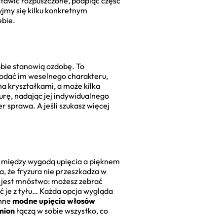
stawić rozpuszczone, podpiąć część
yjmy się kilku konkretnym
ebie.
obie stanowią ozdobę. To
dodać im weselnego charakteru,
a kryształkami, a może kilka
urę, nadając jej indywidualnego
r sprawa. A jeśli szukasz więcej
 między wygodą upięcia a pięknem
, że fryzura nie przeszkadza w
i jest mnóstwo: możesz zebrać
ć je z tyłu… Każda opcja wygląda
inne
modne upięcia włosów
mion
łączą w sobie wszystko, co