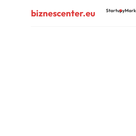
biznescenter.eu
Startupy
Mark