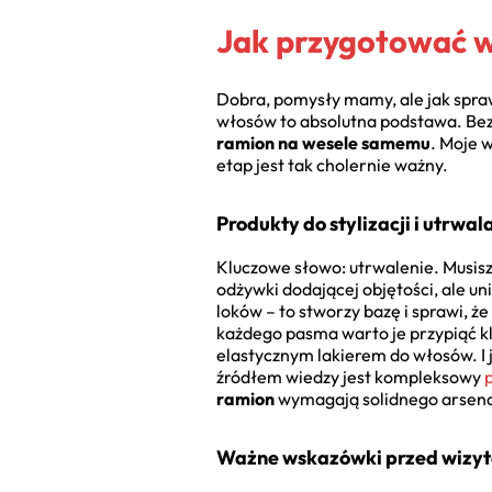
Jak przygotować wł
Dobra, pomysły mamy, ale jak spraw
włosów to absolutna podstawa. Bez t
ramion na wesele samemu
. Moje 
etap jest tak cholernie ważny.
Produkty do stylizacji i utrwa
Kluczowe słowo: utrwalenie. Musisz
odżywki dodającej objętości, ale un
loków – to stworzy bazę i sprawi, ż
każdego pasma warto je przypiąć k
elastycznym lakierem do włosów. I j
źródłem wiedzy jest kompleksowy
ramion
wymagają solidnego arsen
Ważne wskazówki przed wizytą