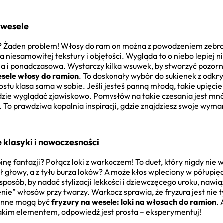
a wesele
u? Żaden problem! Włosy do ramion można z powodzeniem zebrać 
ra niesamowitej tekstury i objętości. Wygląda to o niebo lepiej n
na i ponadczasowa. Wystarczy kilka wsuwek, by stworzyć pozorni
wesele włosy do ramion
. To doskonały wybór do sukienek z odkr
prostu klasa sama w sobie. Jeśli jesteś panną młodą, takie upięc
ędzie wyglądać zjawiskowo. Pomysłów na takie czesania jest mnó
. To prawdziwa kopalnia inspiracji, gdzie znajdziesz swoje wym
 klasyki i nowoczesności
nę fantazji? Połącz loki z warkoczem! To duet, który nigdy nie 
głowy, a z tyłu burza loków? A może kłos wpleciony w półupięcie
sposób, by nadać stylizacji lekkości i dziewczęcego uroku, nawią
ie” włosów przy twarzy. Warkocz sprawia, że fryzura jest nie ty
ronne mogą być
fryzury na wesele: loki na włosach do ramion
. 
akim elementem, odpowiedź jest prosta – eksperymentuj!