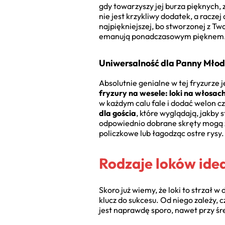
gdy towarzyszy jej burza pięknych, z
nie jest krzykliwy dodatek, a raczej
najpiękniejszej, bo stworzonej z T
emanują ponadczasowym pięknem
Uniwersalność dla Panny Młode
Absolutnie genialne w tej fryzurze 
fryzury na wesele: loki na włosac
w każdym calu fale i dodać welon cz
dla gościa
, które wyglądają, jakby 
odpowiednio dobrane skręty mogą zd
policzkowe lub łagodząc ostre rysy. 
Rodzaje loków ide
Skoro już wiemy, że loki to strzał 
klucz do sukcesu. Od niego zależy, 
jest naprawdę sporo, nawet przy śr