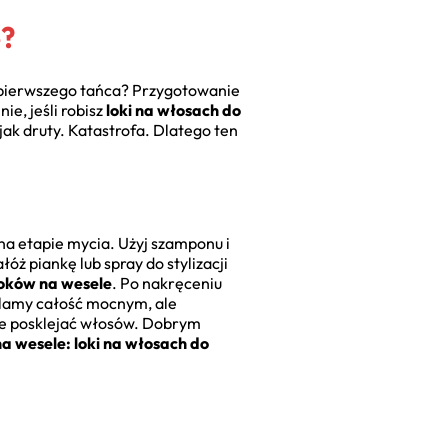
e?
o pierwszego tańca? Przygotowanie
ie, jeśli robisz
loki na włosach do
ak druty. Katastrofa. Dlatego ten
na etapie mycia. Użyj szamponu i
ż piankę lub spray do stylizacji
 loków na wesele
. Po nakręceniu
alamy całość mocnym, ale
 nie posklejać włosów. Dobrym
na wesele: loki na włosach do