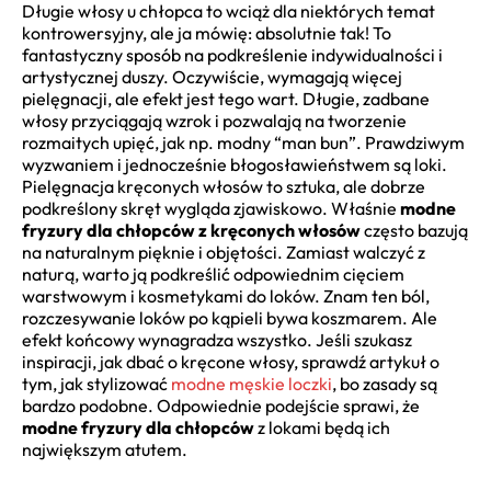
Długie włosy u chłopca to wciąż dla niektórych temat
kontrowersyjny, ale ja mówię: absolutnie tak! To
fantastyczny sposób na podkreślenie indywidualności i
artystycznej duszy. Oczywiście, wymagają więcej
pielęgnacji, ale efekt jest tego wart. Długie, zadbane
włosy przyciągają wzrok i pozwalają na tworzenie
rozmaitych upięć, jak np. modny “man bun”. Prawdziwym
wyzwaniem i jednocześnie błogosławieństwem są loki.
Pielęgnacja kręconych włosów to sztuka, ale dobrze
podkreślony skręt wygląda zjawiskowo. Właśnie
modne
fryzury dla chłopców z kręconych włosów
często bazują
na naturalnym pięknie i objętości. Zamiast walczyć z
naturą, warto ją podkreślić odpowiednim cięciem
warstwowym i kosmetykami do loków. Znam ten ból,
rozczesywanie loków po kąpieli bywa koszmarem. Ale
efekt końcowy wynagradza wszystko. Jeśli szukasz
inspiracji, jak dbać o kręcone włosy, sprawdź artykuł o
tym, jak stylizować
modne męskie loczki
, bo zasady są
bardzo podobne. Odpowiednie podejście sprawi, że
modne fryzury dla chłopców
z lokami będą ich
największym atutem.