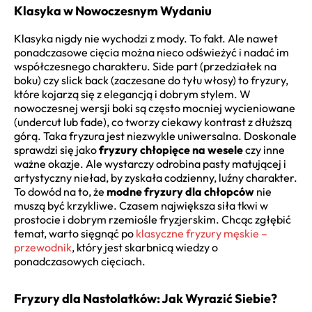
Klasyka w Nowoczesnym Wydaniu
Klasyka nigdy nie wychodzi z mody. To fakt. Ale nawet
ponadczasowe cięcia można nieco odświeżyć i nadać im
współczesnego charakteru. Side part (przedziałek na
boku) czy slick back (zaczesane do tyłu włosy) to fryzury,
które kojarzą się z elegancją i dobrym stylem. W
nowoczesnej wersji boki są często mocniej wycieniowane
(undercut lub fade), co tworzy ciekawy kontrast z dłuższą
górą. Taka fryzura jest niezwykle uniwersalna. Doskonale
sprawdzi się jako
fryzury chłopięce na wesele
czy inne
ważne okazje. Ale wystarczy odrobina pasty matującej i
artystyczny nieład, by zyskała codzienny, luźny charakter.
To dowód na to, że
modne fryzury dla chłopców
nie
muszą być krzykliwe. Czasem największa siła tkwi w
prostocie i dobrym rzemiośle fryzjerskim. Chcąc zgłębić
temat, warto sięgnąć po
klasyczne fryzury męskie –
przewodnik
, który jest skarbnicą wiedzy o
ponadczasowych cięciach.
Fryzury dla Nastolatków: Jak Wyrazić Siebie?