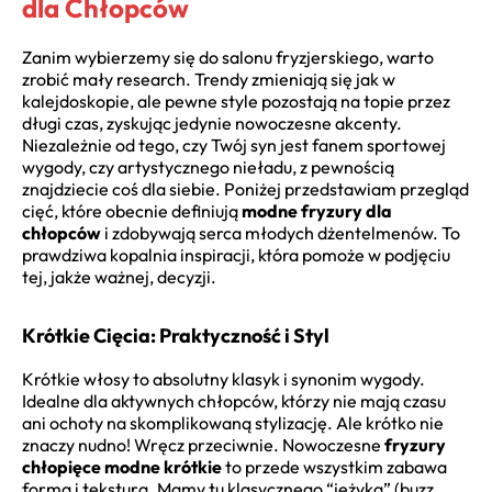
dla Chłopców
Zanim wybierzemy się do salonu fryzjerskiego, warto
zrobić mały research. Trendy zmieniają się jak w
kalejdoskopie, ale pewne style pozostają na topie przez
długi czas, zyskując jedynie nowoczesne akcenty.
Niezależnie od tego, czy Twój syn jest fanem sportowej
wygody, czy artystycznego nieładu, z pewnością
znajdziecie coś dla siebie. Poniżej przedstawiam przegląd
cięć, które obecnie definiują
modne fryzury dla
chłopców
i zdobywają serca młodych dżentelmenów. To
prawdziwa kopalnia inspiracji, która pomoże w podjęciu
tej, jakże ważnej, decyzji.
Krótkie Cięcia: Praktyczność i Styl
Krótkie włosy to absolutny klasyk i synonim wygody.
Idealne dla aktywnych chłopców, którzy nie mają czasu
ani ochoty na skomplikowaną stylizację. Ale krótko nie
znaczy nudno! Wręcz przeciwnie. Nowoczesne
fryzury
chłopięce modne krótkie
to przede wszystkim zabawa
formą i teksturą. Mamy tu klasycznego “jeżyka” (buzz