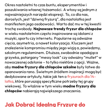
Okres nastoletni to czas buntu, eksperymentów i
poszukiwania własnej tożsamości. A włosy są jednym z
najważniejszych narzędzi ekspresji. To, co dla nas,
dorosłych, jest “dziwną fryzurą”, dla nastolatka jest
manifestem jego osobowości. Warto dać mu w tej kwestii
trochę swobody.
Najnowsze trendy fryzur dla chłopców
w wieku nastoletnim często inspirowane są idolami z
muzyki, sportu czy internetu. Popularne są odważne
cięcia, asymetria, a nawet koloryzacja. Kluczem jest
znalezienie kompromisu między jego wizją a, powiedzmy,
szkolnym regulaminem. Dłuższa, swobodnie opadająca
grzywka, potargany “messy look” czy odważny “mullet” w
nowoczesnej odsłonie – to tylko niektóre z opcji. Ważne,
aby
modne fryzury dla chłopców szkolne
były łatwe do
opanowania rano. Świetnym źródłem inspiracji mogą być
dedykowane artykuły, takie jak ten o
fryzurach dla 14-
latka
, które poruszają specyficzne potrzeby tej grupy
wiekowej. To właśnie w tym wieku
modne fryzury dla
chłopców
nabierają największego znaczenia.
Jak Dobrać Idealną Fryzurę do