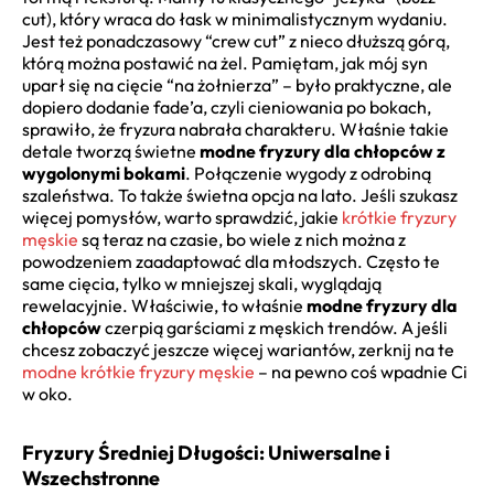
cut), który wraca do łask w minimalistycznym wydaniu.
Jest też ponadczasowy “crew cut” z nieco dłuższą górą,
którą można postawić na żel. Pamiętam, jak mój syn
uparł się na cięcie “na żołnierza” – było praktyczne, ale
dopiero dodanie fade’a, czyli cieniowania po bokach,
sprawiło, że fryzura nabrała charakteru. Właśnie takie
detale tworzą świetne
modne fryzury dla chłopców z
wygolonymi bokami
. Połączenie wygody z odrobiną
szaleństwa. To także świetna opcja na lato. Jeśli szukasz
więcej pomysłów, warto sprawdzić, jakie
krótkie fryzury
męskie
są teraz na czasie, bo wiele z nich można z
powodzeniem zaadaptować dla młodszych. Często te
same cięcia, tylko w mniejszej skali, wyglądają
rewelacyjnie. Właściwie, to właśnie
modne fryzury dla
chłopców
czerpią garściami z męskich trendów. A jeśli
chcesz zobaczyć jeszcze więcej wariantów, zerknij na te
modne krótkie fryzury męskie
– na pewno coś wpadnie Ci
w oko.
Fryzury Średniej Długości: Uniwersalne i
Wszechstronne