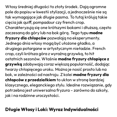
Włosy średniej długości to złoty środek. Dają ogromne
pole do popisu w kwestii stylizacji, a jednocześnie nie są
tak wymagające jak długie pasma. To tutaj królują takie
cięcia jak quiff, pompadour czy french crop.
Charakteryzują się one krótszymi bokami i dłuższą, często
zaczesaną do góry lub na bok górą. Tego typu
modne
fryzury dla chłopców
pozwalają na eksperymenty.
Jednego dnia włosy mogą być ułożone gładko, a
drugiego potargane w artystycznym nieładzie. French
crop, czyli krótsza góra z wyraźną grzywką, to hit
ostatnich sezonów. Właśnie
modne fryzury chłopięce z
grzywką
zdobywają coraz większą popularność, dodając
twarzy chłopięcego uroku. Można je nosić prosto lub na
bok, w zależności od nastroju. Z kolei
modne fryzury dla
chłopców z przedziałkiem
to ukłon w stronę bardziej
klasycznego, eleganckiego stylu. Idealne rozwiązanie, gdy
potrzebna jest uniwersalna fryzura – zarówno do szkoły,
jak i na rodzinne uroczystości.
Długie Włosy i Loki: Wyraz Indywidualności