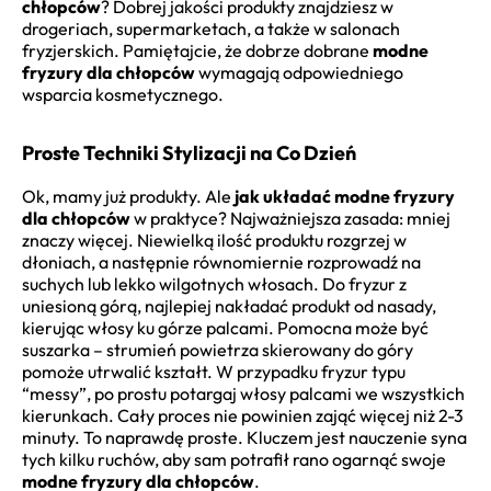
chłopców
? Dobrej jakości produkty znajdziesz w
drogeriach, supermarketach, a także w salonach
fryzjerskich. Pamiętajcie, że dobrze dobrane
modne
fryzury dla chłopców
wymagają odpowiedniego
wsparcia kosmetycznego.
Proste Techniki Stylizacji na Co Dzień
Ok, mamy już produkty. Ale
jak układać modne fryzury
dla chłopców
w praktyce? Najważniejsza zasada: mniej
znaczy więcej. Niewielką ilość produktu rozgrzej w
dłoniach, a następnie równomiernie rozprowadź na
suchych lub lekko wilgotnych włosach. Do fryzur z
uniesioną górą, najlepiej nakładać produkt od nasady,
kierując włosy ku górze palcami. Pomocna może być
suszarka – strumień powietrza skierowany do góry
pomoże utrwalić kształt. W przypadku fryzur typu
“messy”, po prostu potargaj włosy palcami we wszystkich
kierunkach. Cały proces nie powinien zająć więcej niż 2-3
minuty. To naprawdę proste. Kluczem jest nauczenie syna
tych kilku ruchów, aby sam potrafił rano ogarnąć swoje
modne fryzury dla chłopców
.