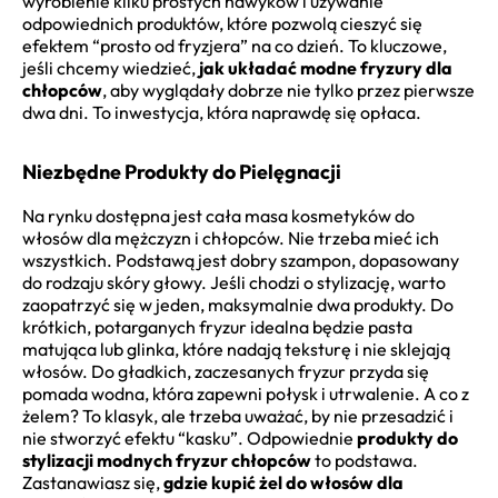
wyrobienie kilku prostych nawyków i używanie
odpowiednich produktów, które pozwolą cieszyć się
efektem “prosto od fryzjera” na co dzień. To kluczowe,
jeśli chcemy wiedzieć,
jak układać modne fryzury dla
chłopców
, aby wyglądały dobrze nie tylko przez pierwsze
dwa dni. To inwestycja, która naprawdę się opłaca.
Niezbędne Produkty do Pielęgnacji
Na rynku dostępna jest cała masa kosmetyków do
włosów dla mężczyzn i chłopców. Nie trzeba mieć ich
wszystkich. Podstawą jest dobry szampon, dopasowany
do rodzaju skóry głowy. Jeśli chodzi o stylizację, warto
zaopatrzyć się w jeden, maksymalnie dwa produkty. Do
krótkich, potarganych fryzur idealna będzie pasta
matująca lub glinka, które nadają teksturę i nie sklejają
włosów. Do gładkich, zaczesanych fryzur przyda się
pomada wodna, która zapewni połysk i utrwalenie. A co z
żelem? To klasyk, ale trzeba uważać, by nie przesadzić i
nie stworzyć efektu “kasku”. Odpowiednie
produkty do
stylizacji modnych fryzur chłopców
to podstawa.
Zastanawiasz się,
gdzie kupić żel do włosów dla