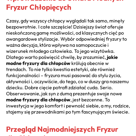
Fryzur Chłopięcych
Czasy, gdy wszyscy chłopcy wyglądali tak samo, minęły
bezpowrotnie. I całe szczęście! Dzisiejszy świat oferuje
nieskończoną gamę możliwości, od klasycznych cięć po
awangardowe stylizacje. Wybór odpowiedniej fryzury to
ważna decyzja, która wpływa na samopoczucie i
wizerunek młodego człowieka. To jego wizytówka.
Dlatego warto poświęcić chwilę, by zrozumieć,
jakie
modne fryzury dla chłopców
królują obecnie w
trendach. To nie tylko kwestia estetyki, ale również
funkcjonalności – fryzura musi pasować do stylu życia,
aktywności i, oczywiście, do tego, co w duszy gra naszemu
dziecku. Dobre cięcie potrafi zdziałać cuda. Serio.
Obserwowanie, jak syn z dumą prezentuje swoje nowe
modne fryzury dla chłopców
, jest bezcenne. To
inwestycja w jego komfort i pewność siebie, a my, rodzice,
stajemy się przewodnikami po tym fascynującym świecie.
Przegląd Najmodniejszych Fryzur