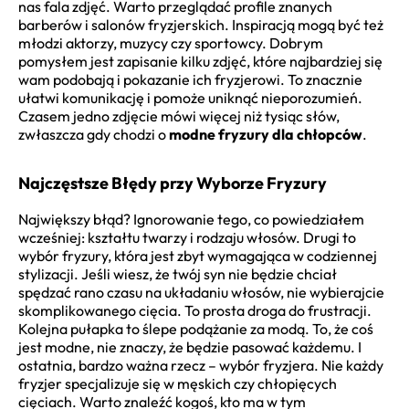
nas fala zdjęć. Warto przeglądać profile znanych
barberów i salonów fryzjerskich. Inspiracją mogą być też
młodzi aktorzy, muzycy czy sportowcy. Dobrym
pomysłem jest zapisanie kilku zdjęć, które najbardziej się
wam podobają i pokazanie ich fryzjerowi. To znacznie
ułatwi komunikację i pomoże uniknąć nieporozumień.
Czasem jedno zdjęcie mówi więcej niż tysiąc słów,
zwłaszcza gdy chodzi o
modne fryzury dla chłopców
.
Najczęstsze Błędy przy Wyborze Fryzury
Największy błąd? Ignorowanie tego, co powiedziałem
wcześniej: kształtu twarzy i rodzaju włosów. Drugi to
wybór fryzury, która jest zbyt wymagająca w codziennej
stylizacji. Jeśli wiesz, że twój syn nie będzie chciał
spędzać rano czasu na układaniu włosów, nie wybierajcie
skomplikowanego cięcia. To prosta droga do frustracji.
Kolejna pułapka to ślepe podążanie za modą. To, że coś
jest modne, nie znaczy, że będzie pasować każdemu. I
ostatnia, bardzo ważna rzecz – wybór fryzjera. Nie każdy
fryzjer specjalizuje się w męskich czy chłopięcych
cięciach. Warto znaleźć kogoś, kto ma w tym