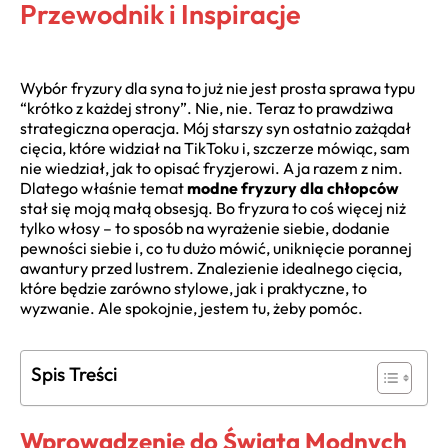
Przewodnik i Inspiracje
Wybór fryzury dla syna to już nie jest prosta sprawa typu
“krótko z każdej strony”. Nie, nie. Teraz to prawdziwa
strategiczna operacja. Mój starszy syn ostatnio zażądał
cięcia, które widział na TikToku i, szczerze mówiąc, sam
nie wiedział, jak to opisać fryzjerowi. A ja razem z nim.
Dlatego właśnie temat
modne fryzury dla chłopców
stał się moją małą obsesją. Bo fryzura to coś więcej niż
tylko włosy – to sposób na wyrażenie siebie, dodanie
pewności siebie i, co tu dużo mówić, uniknięcie porannej
awantury przed lustrem. Znalezienie idealnego cięcia,
które będzie zarówno stylowe, jak i praktyczne, to
wyzwanie. Ale spokojnie, jestem tu, żeby pomóc.
Spis Treści
Wprowadzenie do Świata Modnych