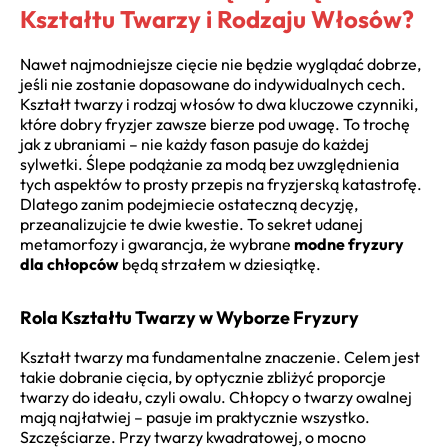
Kształtu Twarzy i Rodzaju Włosów?
Nawet najmodniejsze cięcie nie będzie wyglądać dobrze,
jeśli nie zostanie dopasowane do indywidualnych cech.
Kształt twarzy i rodzaj włosów to dwa kluczowe czynniki,
które dobry fryzjer zawsze bierze pod uwagę. To trochę
jak z ubraniami – nie każdy fason pasuje do każdej
sylwetki. Ślepe podążanie za modą bez uwzględnienia
tych aspektów to prosty przepis na fryzjerską katastrofę.
Dlatego zanim podejmiecie ostateczną decyzję,
przeanalizujcie te dwie kwestie. To sekret udanej
metamorfozy i gwarancja, że wybrane
modne fryzury
dla chłopców
będą strzałem w dziesiątkę.
Rola Kształtu Twarzy w Wyborze Fryzury
Kształt twarzy ma fundamentalne znaczenie. Celem jest
takie dobranie cięcia, by optycznie zbliżyć proporcje
twarzy do ideału, czyli owalu. Chłopcy o twarzy owalnej
mają najłatwiej – pasuje im praktycznie wszystko.
Szczęściarze. Przy twarzy kwadratowej, o mocno