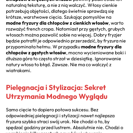
naturalną teksturę, a nie z nią walczyć. Włosy cienkie
potrzebują objętości, dlatego świetnie sprawdzą się
krótsze, warstwowe cięcia. Szukając pomysłów na
modne fryzury dla chłopców z cienkich włosów
, warto
rozważyć french cropa. Natomiast przy gęstych, grubych
włosach można pozwolić sobie na więcej. Dobry fryzjer
będzie potrafił je odpowiednio przerzedzić, by fryzura nie
przypominała hełmu. W przypadku
modne fryzury dla
chłopców z gęstych włosów
, mocno wycieniowane boki i
dłuższa góra to często strzał w dziesiątkę. Ignorowanie
natury włosa to błąd. Zawsze. Nie ma co walczyć z
wiatrakami.
Pielęgnacja i Stylizacja: Sekret
Utrzymania Modnego Wyglądu
Samo cięcie to dopiero połowa sukcesu. Bez
odpowiedniej pielęgnacji i stylizacji nawet najlepsza
fryzura szybko straci swój urok. Nie chodzi o to, by
spędzać godziny przed lustrem. Absolutnie nie. Chodzi o