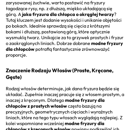
zarysowanej żuchwie, warto postawić na fryzury
łagodzące rysy, np. z dłuższą, miękko układającą się
górą. A
jaka fryzura dla chłopca o okrągłej twarzy
?
Tutaj kluczem jest dodanie wysokości i unikanie objętości
po bokach. Idealnie sprawdzą się cięcia z krótszymi
bokami i dłuższą, postawioną górą, które optycznie
wysmuklą twarz. Unikajcie za to grzywek prostych i fryzur
o zaokrąglonych liniach. Dobrze dobrane
modne fryzury
dla chłopców
potrafią fantastycznie zrównoważyć
proporcje.
Znaczenie Rodzaju Włosów (Proste, Kręcone,
Gęste)
Rodzaj włosów determinuje, jak dana fryzura będzie się
układać. Zupełnie inaczej pracuje się z włosem prostym, a
inaczej z kręconym. Dlatego
modne fryzury dla
chłopców z prostych włosów
często bazują na
precyzyjnych, geometrycznych cięciach i wyraźnych
liniach, które na tego typu włosach wyglądają najlepiej. Z
kolei wspomniane wcześniej
modne fryzury dla
chłopców z kręconych włosów
powinny podkreślać ich