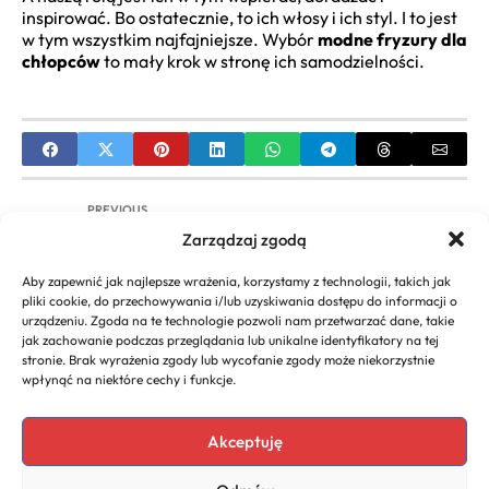
inspirować. Bo ostatecznie, to ich włosy i ich styl. I to jest
w tym wszystkim najfajniejsze. Wybór
modne fryzury dla
chłopców
to mały krok w stronę ich samodzielności.
PREVIOUS
Zarządzaj zgodą
Modne męskie loczki – Jak osiągnąć i
pielęgnować? Poradnik
Aby zapewnić jak najlepsze wrażenia, korzystamy z technologii, takich jak
pliki cookie, do przechowywania i/lub uzyskiwania dostępu do informacji o
NEXT
urządzeniu. Zgoda na te technologie pozwoli nam przetwarzać dane, takie
jak zachowanie podczas przeglądania lub unikalne identyfikatory na tej
Długi Bob z Grzywką – Kompletny Przewodnik po
stronie. Brak wyrażenia zgody lub wycofanie zgody może niekorzystnie
Fryzurze
wpłynąć na niektóre cechy i funkcje.
Akceptuję
Copyright 2026. All rights
Polecany program do