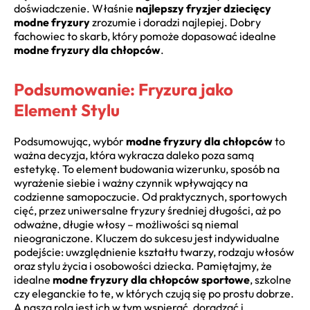
doświadczenie. Właśnie
najlepszy fryzjer dziecięcy
modne fryzury
zrozumie i doradzi najlepiej. Dobry
fachowiec to skarb, który pomoże dopasować idealne
modne fryzury dla chłopców
.
Podsumowanie: Fryzura jako
Element Stylu
Podsumowując, wybór
modne fryzury dla chłopców
to
ważna decyzja, która wykracza daleko poza samą
estetykę. To element budowania wizerunku, sposób na
wyrażenie siebie i ważny czynnik wpływający na
codzienne samopoczucie. Od praktycznych, sportowych
cięć, przez uniwersalne fryzury średniej długości, aż po
odważne, długie włosy – możliwości są niemal
nieograniczone. Kluczem do sukcesu jest indywidualne
podejście: uwzględnienie kształtu twarzy, rodzaju włosów
oraz stylu życia i osobowości dziecka. Pamiętajmy, że
idealne
modne fryzury dla chłopców sportowe
, szkolne
czy eleganckie to te, w których czują się po prostu dobrze.
A naszą rolą jest ich w tym wspierać, doradzać i