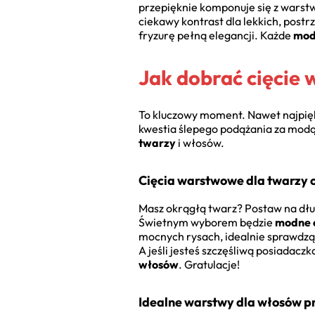
przepięknie komponuje się z warst
ciekawy kontrast dla lekkich, pos
fryzurę pełną elegancji. Każde
mod
Jak dobrać cięcie 
To kluczowy moment. Nawet najpiękni
kwestia ślepego podążania za modą,
twarzy
i włosów.
Cięcia warstwowe dla twarzy o
Masz okrągłą twarz? Postaw na dłuż
Świetnym wyborem będzie
modne c
mocnych rysach, idealnie sprawdzą 
A jeśli jesteś szczęśliwą posiadacz
włosów
. Gratulacje!
Idealne warstwy dla włosów pr