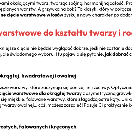
wami okalającymi twarz, tworząc spójną, harmonijną całość. Pr
trzępionych warstw. A grzywka na bok? To klasyk, który w połą
ne cięcie warstwowe włosów
zyskuje nowy charakter po dodan
warstwowe do kształtu twarzy i r
ejsze cięcie nie będzie wyglądać dobrze, jeśli nie zostanie do
 ale świadomego wyboru. I tu pojawia się pytanie,
jak dobrać 
krągłej, kwadratowej i owalnej
sze warstwy, które zaczynają się poniżej linii żuchwy. Optyczni
ięcie warstwowe dla okrągłej twarzy
z asymetryczną grzywką
się miękkie, falowane warstwy, które złagodzą ostre kąty. Unik
ką twarzy owalnej… cóż, możesz zaszaleć! Pasuje Ci praktycznie 
ostych, falowanych i kręconych