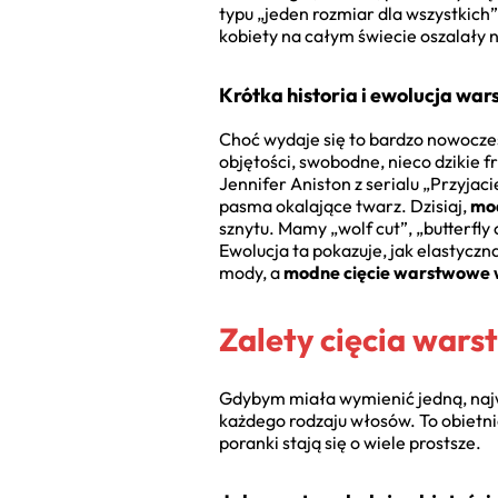
typu „jeden rozmiar dla wszystkich”
kobiety na całym świecie oszalały n
Krótka historia i ewolucja wa
Choć wydaje się to bardzo nowoczes
objętości, swobodne, nieco dzikie f
Jennifer Aniston z serialu „Przyja
pasma okalające twarz. Dzisiaj,
mo
sznytu. Mamy „wolf cut”, „butterfly 
Ewolucja ta pokazuje, jak elastyczn
mody, a
modne cięcie warstwowe
Zalety cięcia warst
Gdybym miała wymienić jedną, najw
każdego rodzaju włosów. To obietnic
poranki stają się o wiele prostsze.