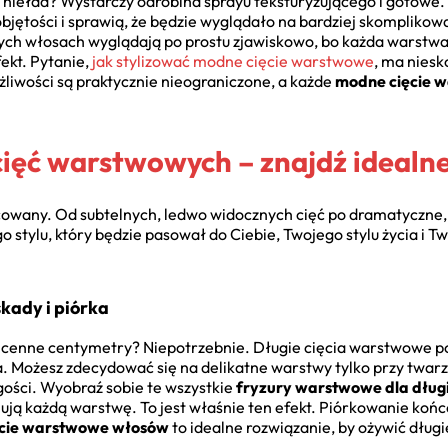
y nieład? Wystarczy odrobina sprayu teksturyzującego i gotowe.
ętości i sprawią, że będzie wyglądało na bardziej skomplikowan
ch włosach wyglądają po prostu zjawiskowo, bo każda warstwa 
ekt. Pytanie,
jak stylizować modne cięcie warstwowe
, ma niesk
żliwości są praktycznie nieograniczone, a każde
modne cięcie 
ęć warstwowych – znajdź idealne 
icowany. Od subtelnych, ledwo widocznych cięć po dramatyczne,
o stylu, który będzie pasował do Ciebie, Twojego stylu życia i 
kady i piórka
cić cenne centymetry? Niepotrzebnie. Długie cięcia warstwowe 
. Możesz zdecydować się na delikatne warstwy tylko przy twarzy,
ości. Wyobraź sobie te wszystkie
fryzury warstwowe dla długi
onują każdą warstwę. To jest właśnie ten efekt. Piórkowanie k
cie warstwowe włosów
to idealne rozwiązanie, by ożywić dług