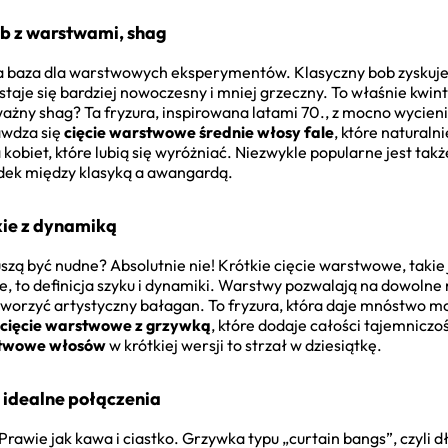
ob z warstwami, shag
lna baza dla warstwowych eksperymentów. Klasyczny bob zyskuj
staje się bardziej nowoczesny i mniej grzeczny. To właśnie kwint
ażny shag? Ta fryzura, inspirowana latami 70., z mocno wycien
awdza się
cięcie warstwowe średnie włosy fale
, które naturaln
 kobiet, które lubią się wyróżniać. Niezwykle popularne jest tak
rodek między klasyką a awangardą.
xie z dynamiką
szą być nudne? Absolutnie nie! Krótkie cięcie warstwowe, takie j
, to definicja szyku i dynamiki. Warstwy pozwalają na dowoln
tworzyć artystyczny bałagan. To fryzura, która daje mnóstwo moż
 cięcie warstwowe z grzywką
, które dodaje całości tajemniczoś
stwowe włosów
w krótkiej wersji to strzał w dziesiątkę.
 idealne połączenia
Prawie jak kawa i ciastko. Grzywka typu „curtain bangs”, czyli d