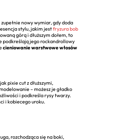
e zupełnie nowy wymiar, gdy doda
esencja stylu, jakim jest
fryzura bob
iowaną górą i dłuższym dołem, to
ie podkreślają jego rockandrollowy
że
cieniowanie warstwowe włosów
ak pixie cut z dłuższymi,
e modelowanie – możesz je gładko
liwości i podkreśla rysy twarzy.
ci i kobiecego uroku.
ługa, rozchodząca się na boki,