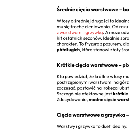
Średnie cięcia warstwowe – b
Włosy o średniej długości to idea
mu się trochę cieniowania. Od razu 
z warstwami i grzywką
. A może odw
hit ostatnich sezonów. Idealnie spr
charakter. To fryzura z pazurem, dla
półdługich
, które stanowi złoty ś
Krótkie cięcia warstwowe – pi
Kto powiedział, że krótkie włosy mu
postrzępionymi warstwami na górze
zaczesać, postawić na irokeza lub s
Szczególnie efektowne jest
krótkie
Zdecydowanie,
modne cięcie war
Cięcia warstwowe a grzywka –
Warstwy i grzywka to duet idealny. 