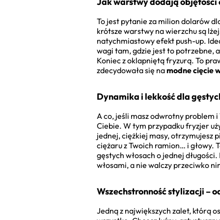
Jak warstwy dodają objętości
To jest pytanie za milion dolarów dl
krótsze warstwy na wierzchu są lżej
natychmiastowy efekt push-up. Id
wagi tam, gdzie jest to potrzebne, 
Koniec z oklapniętą fryzurą. To pr
zdecydowała się na
modne cięcie
Dynamika i lekkość dla gęsty
A co, jeśli masz odwrotny problem i
Ciebie. W tym przypadku fryzjer użyj
jednej, ciężkiej masy, otrzymujesz 
ciężaru z Twoich ramion… i głowy. T
gęstych włosach o jednej długości.
włosami, a nie walczy przeciwko ni
Wszechstronność stylizacji – 
Jedną z największych zalet, którą 