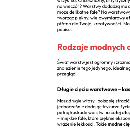
wszystko. Chcesz luźny, artystyczn
na wieczór? Warstwy dodadzą mu obj
może delikatne fale? Na warstwowy
tworząc piękny, wielowymiarowy ef
płótno dla Twojej kreatywności. Mo
popisu.
Rodzaje modnych ci
Świat warstw jest ogromny i zróżn
znalezienie tego jedynego, idealneg
przegląd.
Długie cięcia warstwowe – kas
Masz długie włosy i boisz się stra
jednocześnie dodając fryzurze życia
pełną kaskadę warstw na całej dług
– miękkie fale, które pięknie eksp
wrażenie lekkości. Takie
modne cię