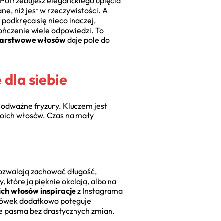
 Potrzebujesz eleganckiego upięcia
e, niż jest w rzeczywistości. A
podkręca się nieco inaczej,
ończenie wiele odpowiedzi. To
warstwowe włosów
daje pole do
dla siebie
 odważne fryzury. Kluczem jest
Twoich włosów. Czas na mały
pozwalają zachować długość,
 które ją pięknie okalają, albo na
ch włosów inspiracje
z Instagrama
ońcówek dodatkowo potęguje
ie pasma bez drastycznych zmian.