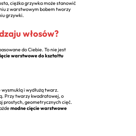
osta, ciężka grzywka może stanowić
czeniu z warstwowym bobem tworzy
iu grzywki.
odzaju włosów?
pasowane do Ciebie. To nie jest
cięcie warstwowe do kształtu
e wysmuklą i wydłużą twarz.
. Przy twarzy kwadratowej, o
aj prostych, geometrycznych cięć.
każde
modne cięcie warstwowe