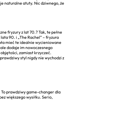
je naturalne atuty. Nic dziwnego, że
e fryzury z lat 70.? Tak, te pełne
lata 90. i „The Rachel” – fryzura
iała mieć te idealnie wycieniowane
i, ale dodaje im nowoczesnego
 objętości, zamiast krzyczeć.
 prawdziwy styl nigdy nie wychodzi z
e! To prawdziwy game-changer dla
bez większego wysiłku. Serio,