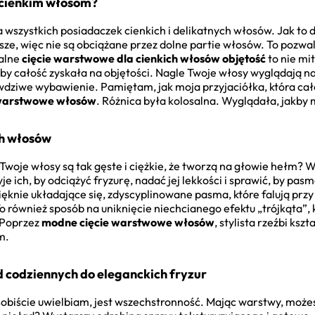
 cienkim włosom?
a wszystkich posiadaczek cienkich i delikatnych włosów. Jak to d
sze, więc nie są obciążane przez dolne partie włosów. To pozwal
ealne
cięcie warstwowe dla cienkich włosów objętość
to nie mit
aby całość zyskała na objętości. Nagle Twoje włosy wyglądają na
awdziwe wybawienie. Pamiętam, jak moja przyjaciółka, która cał
 warstwowe włosów
. Różnica była kolosalna. Wyglądała, jakby
ch włosów
 Twoje włosy są tak gęste i ciężkie, że tworzą na głowie hełm?
e ich, by odciążyć fryzurę, nadać jej lekkości i sprawić, by pas
pięknie układające się, zdyscyplinowane pasma, które falują przy
o również sposób na uniknięcie niechcianego efektu „trójkąta”, 
 Poprzez
modne cięcie warstwowe włosów
, stylista rzeźbi ksz
m.
od codziennych do eleganckich fryzur
osobiście uwielbiam, jest wszechstronność. Mając warstwy, możes