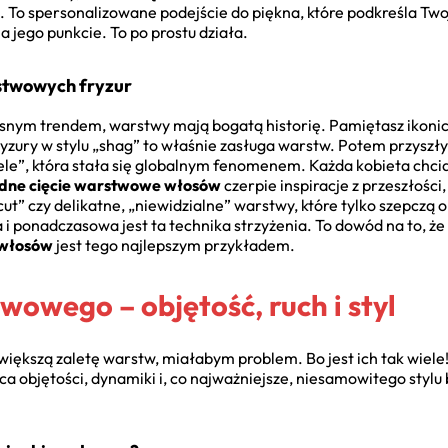
. To spersonalizowane podejście do piękna, które podkreśla Two
a jego punkcie. To po prostu działa.
rstwowych fryzur
nym trendem, warstwy mają bogatą historię. Pamiętasz ikoniczn
ryzury w stylu „shag” to właśnie zasługa warstw. Potem przyszły 
ciele”, która stała się globalnym fenomenem. Każda kobieta chc
dne cięcie warstwowe włosów
czerpie inspiracje z przeszłośc
cut” czy delikatne, „niewidzialne” warstwy, które tylko szepczą o
a i ponadczasowa jest ta technika strzyżenia. To dowód na to, że
 włosów
jest tego najlepszym przykładem.
wowego – objętość, ruch i styl
iększą zaletę warstw, miałabym problem. Bo jest ich tak wiel
a objętości, dynamiki i, co najważniejsze, niesamowitego stylu 