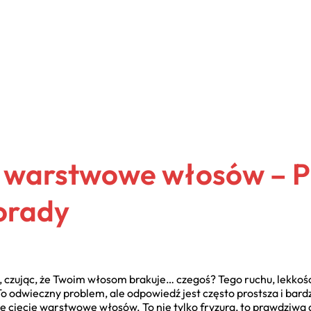
e warstwowe włosów – P
Porady
, czując, że Twoim włosom brakuje… czegoś? Tego ruchu, lekkości
 To odwieczny problem, ale odpowiedź jest często prostsza i bardz
ięcie warstwowe włosów. To nie tylko fryzura, to prawdziwa dek