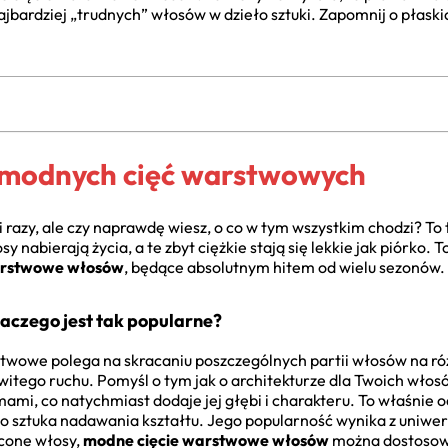
jbardziej „trudnych” włosów w dzieło sztuki. Zapomnij o płask
modnych cięć warstwowych
i razy, ale czy naprawdę wiesz, o co w tym wszystkim chodzi? To t
 nabierają życia, a te zbyt ciężkie stają się lekkie jak piórko. T
arstwowe włosów
, będące absolutnym hitem od wielu sezonów.
dlaczego jest tak popularne?
twowe polega na skracaniu poszczególnych partii włosów na róż
witego ruchu. Pomyśl o tym jak o architekturze dla Twoich włosó
mami, co natychmiast dodaje jej głębi i charakteru. To właśnie 
to sztuka nadawania kształtu. Jego popularność wynika z uniwers
ęcone włosy,
modne cięcie warstwowe włosów
można dostosować