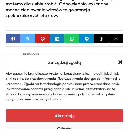
możemy dla siebie zrobić. Odpowiednio wykonane
mocne cieniowanie włosów to gwarancja
spektakularnych efektów.
PREVIOUS
Zarządzaj zgodą
Upięcia Włosów do Ramion Krok po Kroku:
Stylowe Fryzury i Porady
Aby zapewnić jak najlepsze wrażenia, korzystamy z technologii, takich jak
pliki cookie, do przechowywania i/lub uzyskiwania dostępu do informacji o
NEXT
urządzeniu. Zgoda na te technologie pozwoli nam przetwarzać dane, takie
jak zachowanie podczas przeglądania lub unikalne identyfikatory na tej
Fryzury dla Dużego Czoła: Stylizacje Maskujące i
stronie. Brak wyrażenia zgody lub wycofanie zgody może niekorzystnie
Grzywki Idealne
wpłynąć na niektóre cechy i funkcje.
Akceptuję
Copyright 2026. All rights
Polecany program do
Odmów