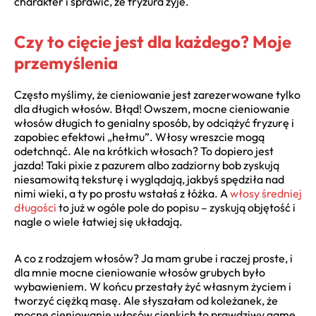
charakter i sprawić, że fryzura żyje.
Czy to cięcie jest dla każdego? Moje
przemyślenia
Często myślimy, że cieniowanie jest zarezerwowane tylko
dla długich włosów. Błąd! Owszem, mocne cieniowanie
włosów długich to genialny sposób, by odciążyć fryzurę i
zapobiec efektowi „hełmu”. Włosy wreszcie mogą
odetchnąć. Ale na krótkich włosach? To dopiero jest
jazda! Taki pixie z pazurem albo zadziorny bob zyskują
niesamowitą teksturę i wyglądają, jakbyś spędziła nad
nimi wieki, a ty po prostu wstałaś z łóżka. A
włosy średniej
długości
to już w ogóle pole do popisu – zyskują objętość i
nagle o wiele łatwiej się układają.
A co z rodzajem włosów? Ja mam grube i raczej proste, i
dla mnie mocne cieniowanie włosów grubych było
wybawieniem. W końcu przestały żyć własnym życiem i
tworzyć ciężką masę. Ale słyszałam od koleżanek, że
mocne cieniowanie włosów cienkich to prawdziwy game