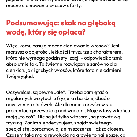
mocne cieniowanie włosów efekty.
Podsumowując: skok na głęboką
wodę, który się opłaca?
Więc, komu pasuje mocne cieniowanie włosów? Jeśli
marzysz o objętości, lekkości i fryzurze z charakterem,
która nie wymaga godzin stylizacji – odpowiedź brzmi:
absolutnie tak. To świetne rozwiązanie zarówno dla
cienkich, jak i grubych włosów, które totalnie odmieni
Twój wygląd.
Oczywiście, są pewne „ale”. Trzeba pamiętać o
regularnych wizytach u fryzjera i bardziej dbać o
nawilżenie końcówek. Ale dla mnie korzyści w stu
procentach przeważają nad wadami. Moje włosy w końcu
mają „to coś”. Nie są już tylko włosami, są prawdziwą
fryzurą. Zanim się zdecydujesz, znajdź świetnego
specjalistę, porozmawiaj z nim szczerze i idź za ciosem.
Czasem taka mała rewolucja na głowie to najlepsze, co