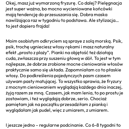
Okej, masz już wymarzoną fryzurę. Co dalej? Pielęgnacja
jest super ważna, bo mocno wycieniowane końcówki
mają tendencję do przesuszania się. Dobra maska
nawilżająca raz w tygodniu to podstawa. Ale stylizacja…
to jest dopiero frajda!
Moim osobistym odkryciem są spraye z solą morską. Psik,
psik, trochę ugnieciesz włosy rękami i masz naturalny
efekt „prosto z plaży”. Pianki na objętość też działają
cuda, zwłaszcza przy suszeniu głową w dół. To jest w tym
najlepsze, że dobrze zrobione mocne cieniowanie włosów
praktycznie samo się układa. Zapomniałam co to płaskie
włosy. Do podkreślenia pojedynczych pasm czasem
używam pasty matującej. To wszystko sprawia, że fryzury
z mocnym cieniowaniem wyglądają każdego dnia inaczej,
żyją razem ze mną. Czasem, jak mam lenia, to po prostu je
zostawiam, i też wyglądają dobrze, serio. Chociaż
pamiętam jak na początku przesadziłam z pianką i
wyglądałam jak pudel, więc z umiarem, z umiarem.
I jeszcze jedno – regularne podcinanie. Co 6-8 tygodni to