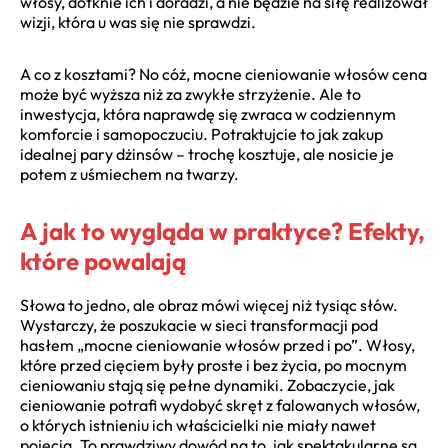
włosy, dotknie ich i doradzi, a nie będzie na siłę realizował
wizji, która u was się nie sprawdzi.
A co z kosztami? No cóż, mocne cieniowanie włosów cena
może być wyższa niż za zwykłe strzyżenie. Ale to
inwestycja, która naprawdę się zwraca w codziennym
komforcie i samopoczuciu. Potraktujcie to jak zakup
idealnej pary dżinsów – trochę kosztuje, ale nosicie je
potem z uśmiechem na twarzy.
A jak to wygląda w praktyce? Efekty,
które powalają
Słowa to jedno, ale obraz mówi więcej niż tysiąc słów.
Wystarczy, że poszukacie w sieci transformacji pod
hasłem „mocne cieniowanie włosów przed i po”. Włosy,
które przed cięciem były proste i bez życia, po mocnym
cieniowaniu stają się pełne dynamiki. Zobaczycie, jak
cieniowanie potrafi wydobyć skręt z falowanych włosów,
o których istnieniu ich właścicielki nie miały nawet
pojęcia. To prawdziwy dowód na to, jak spektakularne są