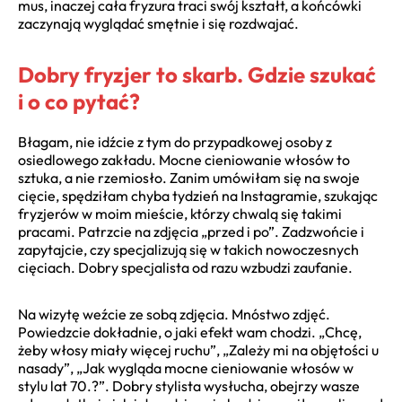
mus, inaczej cała fryzura traci swój kształt, a końcówki
zaczynają wyglądać smętnie i się rozdwajać.
Dobry fryzjer to skarb. Gdzie szukać
i o co pytać?
Błagam, nie idźcie z tym do przypadkowej osoby z
osiedlowego zakładu. Mocne cieniowanie włosów to
sztuka, a nie rzemiosło. Zanim umówiłam się na swoje
cięcie, spędziłam chyba tydzień na Instagramie, szukając
fryzjerów w moim mieście, którzy chwalą się takimi
pracami. Patrzcie na zdjęcia „przed i po”. Zadzwońcie i
zapytajcie, czy specjalizują się w takich nowoczesnych
cięciach. Dobry specjalista od razu wzbudzi zaufanie.
Na wizytę weźcie ze sobą zdjęcia. Mnóstwo zdjęć.
Powiedzcie dokładnie, o jaki efekt wam chodzi. „Chcę,
żeby włosy miały więcej ruchu”, „Zależy mi na objętości u
nasady”, „Jak wygląda mocne cieniowanie włosów w
stylu lat 70.?”. Dobry stylista wysłucha, obejrzy wasze