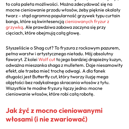
to cała paleta możliwości. Można zdecydować się na
mocne cieniowanie przodu włosów, żeby pięknie okalały
twarz – stąd ogromna popularność grzywek typu curtain
bangs, które są kwintesencją
cieniowanych fryzur z
grzywką
. Ale prawdziwa zabawa zaczyna się przy
cięciach, które obejmują całą głowę.
Słyszeliście o Shag cut? To fryzura z rockowym pazurem,
pełna warstw i artystycznego nieładu. Mój absolutny
faworyt. Z kolei
Wolf cut
to jego bardziej drapieżny kuzyn,
odważna mieszanka shaga z mulletem. Daje niesamowity
efekt, ale trzeba mieć trochę odwagi. A dla fanek
długości jest Butterfly cut, który tworzy iluzję mega
objętości bez radykalnego skracania włosów z tyłu.
Wszystkie te modne fryzury łączy jedno: mocne
cieniowanie włosów, które robi całą robotę.
Jak żyć z mocno cieniowanymi
włosami (i nie zwariować)