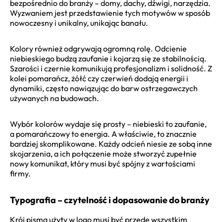
bezpośrednio do branży – domy, dachy, dźwigi, narzędzia.
Wyzwaniem jest przedstawienie tych motywów w sposób
nowoczesny i unikalny, unikając banału.
Kolory również odgrywają ogromną rolę. Odcienie
niebieskiego budzą zaufanie i kojarzą się ze stabilnością.
Szarości i czernie komunikują profesjonalizm i solidność. Z
kolei pomarańcz, żółć czy czerwień dodają energii i
dynamiki, często nawiązując do barw ostrzegawczych
używanych na budowach.
Wybór kolorów wydaje się prosty – niebieski to zaufanie,
a pomarańczowy to energia. A właściwie, to znacznie
bardziej skomplikowane. Każdy odcień niesie ze sobą inne
skojarzenia, a ich połączenie może stworzyć zupełnie
nowy komunikat, który musi być spójny z wartościami
firmy.
Typografia – czytelność i dopasowanie do branży
Krój pisma użyty w logo musi być przede wszystkim