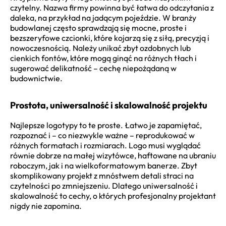
czytelny. Nazwa firmy powinna być łatwa do odczytania z
daleka, na przykład na jadącym pojeździe. W branży
budowlanej często sprawdzają się mocne, proste i
bezszeryfowe czcionki, które kojarzą się z siłą, precyzją i
nowoczesnością. Należy unikać zbyt ozdobnych lub
cienkich fontów, które mogą ginąć na różnych tłach i
sugerować delikatność – cechę niepożądaną w
budownictwie.
Prostota, uniwersalność i skalowalność projektu
Najlepsze logotypy to te proste. Łatwo je zapamiętać,
rozpoznać i – co niezwykle ważne – reprodukować w
różnych formatach i rozmiarach. Logo musi wyglądać
równie dobrze na małej wizytówce, haftowane na ubraniu
roboczym, jak i na wielkoformatowym banerze. Zbyt
skomplikowany projekt z mnóstwem detali straci na
czytelności po zmniejszeniu. Dlatego uniwersalność i
skalowalność to cechy, o których profesjonalny projektant
nigdy nie zapomina.