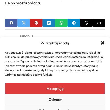
się po prostu opłaca.
PREVIOUS
Zarządzaj zgodą
Pomysły na biznes: Najbardziej dochodowe
działalności jednoosobowe
Aby zapewnić jak najlepsze wrażenia, korzystamy z technologii, takich jak
pliki cookie, do przechowywania i/lub uzyskiwania dostępu do informacji o
NEXT
urządzeniu. Zgoda na te technologie pozwoli nam przetwarzać dane, takie
jak zachowanie podczas przeglądania lub unikalne identyfikatory na tej
Kredyt obrotowy dla firm: Czym jest i jak
stronie. Brak wyrażenia zgody lub wycofanie zgody może niekorzystnie
zapewnia płynność?
wpłynąć na niektóre cechy i funkcje.
Akceptuję
Copyright 2026. All rights
Polecany program do
Odmów
reserved powered by
faktur
biznescenter.eu
Polityka