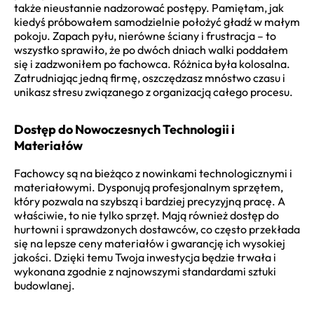
także nieustannie nadzorować postępy. Pamiętam, jak
kiedyś próbowałem samodzielnie położyć gładź w małym
pokoju. Zapach pyłu, nierówne ściany i frustracja – to
wszystko sprawiło, że po dwóch dniach walki poddałem
się i zadzwoniłem po fachowca. Różnica była kolosalna.
Zatrudniając jedną firmę, oszczędzasz mnóstwo czasu i
unikasz stresu związanego z organizacją całego procesu.
Dostęp do Nowoczesnych Technologii i
Materiałów
Fachowcy są na bieżąco z nowinkami technologicznymi i
materiałowymi. Dysponują profesjonalnym sprzętem,
który pozwala na szybszą i bardziej precyzyjną pracę. A
właściwie, to nie tylko sprzęt. Mają również dostęp do
hurtowni i sprawdzonych dostawców, co często przekłada
się na lepsze ceny materiałów i gwarancję ich wysokiej
jakości. Dzięki temu Twoja inwestycja będzie trwała i
wykonana zgodnie z najnowszymi standardami sztuki
budowlanej.