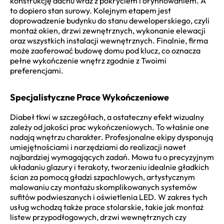
konstrukcję dachu wraz z pokryciem i orynnowaniem. A
to dopiero stan surowy. Kolejnym etapem jest
doprowadzenie budynku do stanu deweloperskiego, czyli
montaż okien, drzwi zewnętrznych, wykonanie elewacji
oraz wszystkich instalacji wewnętrznych. Finalnie, firma
może zaoferować budowę domu pod klucz, co oznacza
pełne wykończenie wnętrz zgodnie z Twoimi
preferencjami.
Specjalistyczne Prace Wykończeniowe
Diabeł tkwi w szczegółach, a ostateczny efekt wizualny
zależy od jakości prac wykończeniowych. To właśnie one
nadają wnętrzu charakter. Profesjonalne ekipy dysponują
umiejętnościami i narzędziami do realizacji nawet
najbardziej wymagających zadań. Mowa tu o precyzyjnym
układaniu glazury i terakoty, tworzeniu idealnie gładkich
ścian za pomocą gładzi szpachlowych, artystycznym
malowaniu czy montażu skomplikowanych systemów
sufitów podwieszanych i oświetlenia LED. W zakres tych
usług wchodzą także prace stolarskie, takie jak montaż
listew przypodłogowych, drzwi wewnętrznych czy