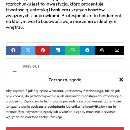
rozrachunku jest to inwestycja, która procentuje
trwałością, estetyką i brakiem ukrytych kosztów
związanych z poprawkami. Profesjonalizm to fundament,
na którym warto budować swoje marzenia o idealnym
wnętrzu.
PREVIOUS
Event integracyjny z pomysłem. Jak gadżety
Zarządzaj zgodą
survivalowe wzmacniają strategię employer
branding i angażują zespół?
Aby zapewnić jak najlepsze wrażenia, korzystamy z technologii, takich jak
pliki cookie, do przechowywania i/lub uzyskiwania dostępu do informacji o
NEXT
urządzeniu. Zgoda na te technologie pozwoli nam przetwarzać dane, takie
jak zachowanie podczas przeglądania lub unikalne identyfikatory na tej
Profesjonalna firma sprzątająca w Warszawie |
stronie. Brak wyrażenia zgody lub wycofanie zgody może niekorzystnie
Porady, jak wybrać
wpłynąć na niektóre cechy i funkcje.