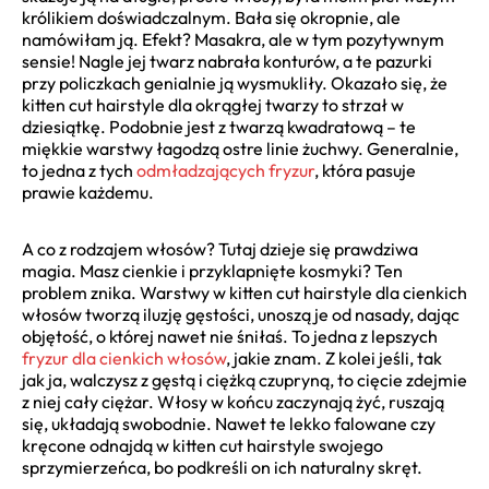
królikiem doświadczalnym. Bała się okropnie, ale
namówiłam ją. Efekt? Masakra, ale w tym pozytywnym
sensie! Nagle jej twarz nabrała konturów, a te pazurki
przy policzkach genialnie ją wysmukliły. Okazało się, że
kitten cut hairstyle dla okrągłej twarzy to strzał w
dziesiątkę. Podobnie jest z twarzą kwadratową – te
miękkie warstwy łagodzą ostre linie żuchwy. Generalnie,
to jedna z tych
odmładzających fryzur
, która pasuje
prawie każdemu.
A co z rodzajem włosów? Tutaj dzieje się prawdziwa
magia. Masz cienkie i przyklapnięte kosmyki? Ten
problem znika. Warstwy w kitten cut hairstyle dla cienkich
włosów tworzą iluzję gęstości, unoszą je od nasady, dając
objętość, o której nawet nie śniłaś. To jedna z lepszych
fryzur dla cienkich włosów
, jakie znam. Z kolei jeśli, tak
jak ja, walczysz z gęstą i ciężką czupryną, to cięcie zdejmie
z niej cały ciężar. Włosy w końcu zaczynają żyć, ruszają
się, układają swobodnie. Nawet te lekko falowane czy
kręcone odnajdą w kitten cut hairstyle swojego
sprzymierzeńca, bo podkreśli on ich naturalny skręt.