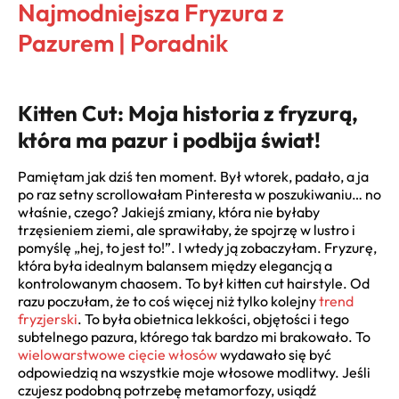
Najmodniejsza Fryzura z
Pazurem | Poradnik
Kitten Cut: Moja historia z fryzurą,
która ma pazur i podbija świat!
Pamiętam jak dziś ten moment. Był wtorek, padało, a ja
po raz setny scrollowałam Pinteresta w poszukiwaniu… no
właśnie, czego? Jakiejś zmiany, która nie byłaby
trzęsieniem ziemi, ale sprawiłaby, że spojrzę w lustro i
pomyślę „hej, to jest to!”. I wtedy ją zobaczyłam. Fryzurę,
która była idealnym balansem między elegancją a
kontrolowanym chaosem. To był kitten cut hairstyle. Od
razu poczułam, że to coś więcej niż tylko kolejny
trend
fryzjerski
. To była obietnica lekkości, objętości i tego
subtelnego pazura, którego tak bardzo mi brakowało. To
wielowarstwowe cięcie włosów
wydawało się być
odpowiedzią na wszystkie moje włosowe modlitwy. Jeśli
czujesz podobną potrzebę metamorfozy, usiądź