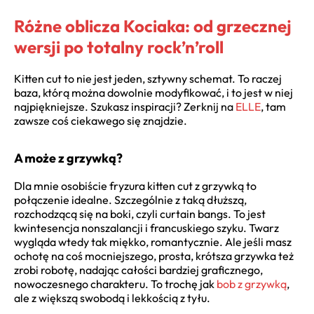
Różne oblicza Kociaka: od grzecznej
wersji po totalny rock’n’roll
Kitten cut to nie jest jeden, sztywny schemat. To raczej
baza, którą można dowolnie modyfikować, i to jest w niej
najpiękniejsze. Szukasz inspiracji? Zerknij na
ELLE
, tam
zawsze coś ciekawego się znajdzie.
A może z grzywką?
Dla mnie osobiście fryzura kitten cut z grzywką to
połączenie idealne. Szczególnie z taką dłuższą,
rozchodzącą się na boki, czyli curtain bangs. To jest
kwintesencja nonszalancji i francuskiego szyku. Twarz
wygląda wtedy tak miękko, romantycznie. Ale jeśli masz
ochotę na coś mocniejszego, prosta, krótsza grzywka też
zrobi robotę, nadając całości bardziej graficznego,
nowoczesnego charakteru. To trochę jak
bob z grzywką
,
ale z większą swobodą i lekkością z tyłu.