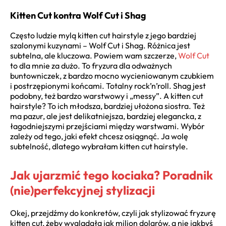
Kitten Cut kontra Wolf Cut i Shag
Często ludzie mylą kitten cut hairstyle z jego bardziej
szalonymi kuzynami – Wolf Cut i Shag. Różnica jest
subtelna, ale kluczowa. Powiem wam szczerze,
Wolf Cut
to dla mnie za dużo. To fryzura dla odważnych
buntowniczek, z bardzo mocno wycieniowanym czubkiem
i postrzępionymi końcami. Totalny rock’n’roll. Shag jest
podobny, też bardzo warstwowy i „messy”. A kitten cut
hairstyle? To ich młodsza, bardziej ułożona siostra. Też
ma pazur, ale jest delikatniejsza, bardziej elegancka, z
łagodniejszymi przejściami między warstwami. Wybór
zależy od tego, jaki efekt chcesz osiągnąć. Ja wolę
subtelność, dlatego wybrałam kitten cut hairstyle.
Jak ujarzmić tego kociaka? Poradnik
(nie)perfekcyjnej stylizacji
Okej, przejdźmy do konkretów, czyli jak stylizować fryzurę
kitten cut, żeby wyglądała jak milion dolarów, a nie jakbyś