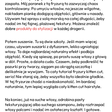
zaspała. Mój poranek z tą fryzurą to zazwyczaj chaos
kontrolowany. Po umyciu włosów, na jeszcze wilgotne,
nakładam piankę dodającą objętości, głównie u nasady.
Używam też sprayu z solą morską na całej długości, żeby
nadać im tej fajnej, plażowej tekstury. Możesz znaleźć
dobre
produkty do stylizacji
w każdej drogerii.
Potem suszenie. Tu są dwie szkoły. Jeśli mam więcej
czasu, używam suszarki z dyfuzorem, lekko ugniatając
włosy. To daje najbardziej naturalny efekt i podbija
objętość. Kiedy się spieszę, po prostu suszę włosy z głową
w dół. Proste, a działa cuda. Czasem, żeby podkreślić te
pazurki przy twarzy, sięgam po okrągłą szczotkę i
delikatnie je wywijam. To cały tutorial fryzury kitten cut,
serio! Nie staraj się, żeby wszystko było idealnie gładkie.
W tej fryzurze chodzi o niedoskonałość. Im bardziej
naturalnie, tym lepiej wygląda cały kitten cut hairstyle.
Na koniec, już na suche włosy, odrobina pasty
teksturyzującej albo suchego szamponu, żeby roztrzepać
włosy palcami i nadać im ostateczny kształt. I gotowe.