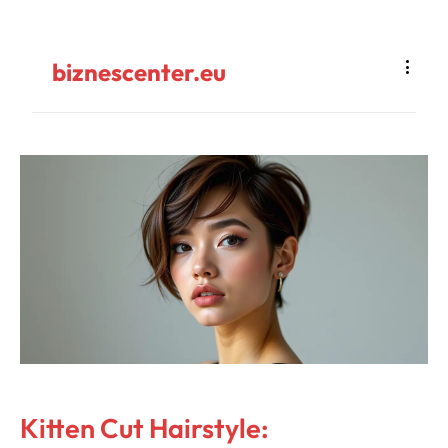
biznescenter.eu
Kitten Cut Hairstyle: