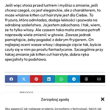
Jeśli więc stoisz przed lustrem i myślisz o zmianie, jeśli
chcesz czegoś, co jest eleganckie, ale z charakterem, to
może właśnie kitten cut hairstyle jest dla Ciebie. To
fryzura, która odmładza, dodaje lekkości i pozwala na
odrobinę szaleństwa. Ja jestem zakochana. I tak, wiem,
że to tylko włosy. Ale czasem taka mała zmiana potrafi
naprawdę wiele zmienić w głowie. Zawsze jednak
pamiętajcie, żeby pogadać z dobrym fryzjerem. On
najlepiej oceni wasze włosy i dopasuje cięcie tak, byście
czuły się w nim po prostu fantastycznie. Szczególnie przy
takiej zmianie jak kitten cut hairstyle, dobra ręka
specjalisty to podstawa.
PREVIOUS
Zarządzaj zgodą
Nowoczesna Trwała Ondulacja – Przewodnik po
Lokiach i Falach | Centrum Urody
Aby zapewnić jak najlepsze wrażenia, korzystamy z technologii, takich jak