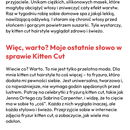
przyjaciele. Unikam ciężkich, silikonowych masek, które
mogłyby obciążyć włosy i zniweczyć cały efekt warstw.
Raz w tygodniu robię sobie domowe spa z jakąś lekką,
nawilżającą odżywką. I staram się chronić włosy przed
słońcem i gorącym powietrzem suszarki. Tyle wystarczy,
by kitten cut hairstyle wyglądał zdrowo i świeżo.
Więc, warto? Moje ostatnie słowo w
sprawie Kitten Cut
Wiecie co? Warto. To nie jest tylko przelotna moda. Dla
mnie kitten cut hairstyle to coś więcej – to fryzura, która
dodała mi pewności siebie. Jest uniwersalna, twarzowa i,
co najważniejsze, nie wymaga godzin spędzonych przed
lustrem. Patrzę na celebrytki z fryzurą kitten cut, takie jak
Jenna Ortega czy Sabrina Carpenter, i widzę, że to cięcie
ma w sobie to „coś”. Każda z nich wygląda inaczej, ale
każda stylowo i świeżo. Przejrzyjcie sobie w internecie
zdjęcia fryzur kitten cut, a zobaczycie, jak wiele ma
odsłon.