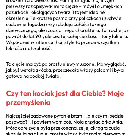
pierwszy raz opisywał mi to cięcie – mówił o „miękkich
pazurkach” okalających twarz. I to jest idealne
określenie! Te krótsze pasma przy policzkach i żuchwie
cudownie łagodzą rysy i dodają całości takiego
dziewczęcego, ale i zadziornego charakteru. To trochę jak
powrót do lat 90., ale bez tej całej ciężkości i tony lakieru.
Współczesny kitten cut hairstyle to przede wszystkim
lekkość i naturalność.
To cięcie ma być po prostu niewymuszone. Ma wyglądać,
jakbyś wstała z łóżka, przeczesała włosy palcami i była
gotowa na podbój świata.
Czy ten kociak jest dla Ciebie? Moje
przemyślenia
Najczęściej zadawane pytanie brzmi: „ale czy mi będzie
pasować?”. I powiem wam coś. Moja przyjaciółka Ania,
która całe życie była przekonana, że jej okrągła buzia
skazuje ją na długie, proste włosy, była moim pierwszym