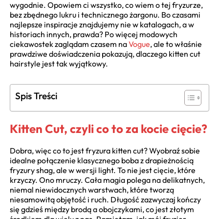
wygodnie. Opowiem ci wszystko, co wiem o tej fryzurze,
bez zbędnego lukru i technicznego żargonu. Bo czasami
najlepsze inspiracje znajdujemy nie w katalogach, a w
historiach innych, prawda? Po więcej modowych
ciekawostek zaglądam czasem na
Vogue
, ale to właśnie
prawdziwe doświadczenia pokazują, dlaczego kitten cut
hairstyle jest tak wyjątkowy.
Spis Treści
Kitten Cut, czyli co to za kocie cięcie?
Dobra, więc co to jest fryzura kitten cut? Wyobraź sobie
idealne połączenie klasycznego boba z drapieżnością
fryzury shag, ale w wersji light. To nie jest cięcie, które
krzyczy. Ono mruczy. Cała magia polega na delikatnych,
niemal niewidocznych warstwach, które tworzą
niesamowitą objętość i ruch. Długość zazwyczaj kończy
się gdzieś między brodą a obojczykami, co jest złotym
środkiem dla wielu z nas. Pamiętam, jak mój fryzjer