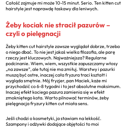
Całość zajmuje mi może 10-15 minut. Serio. Ten kitten cut
hairstyle jest naprawdę łaskawy dla leniwych.
Żeby kociak nie stracił pazurów –
czyli o pielęgnacji
Żeby kitten cut hairstyle zawsze wyglądał dobrze, trzeba
o niego dbać. To nie jest jakaś wielka filozofia, ale parę
rzeczy jest kluczowych. Najważniejsza? Regularne
podcinanie. Wiem, wiem, wszystkie zapuszczamy włosy
„na zawsze”, ale tutaj nie ma zmiłuj. Warstwy i pazurki
muszą być ostre, inaczej cała fryzura traci kształt i
wygląda smętnie. Mój fryzjer, pan Maciek, każe mi
przychodzić co 6-8 tygodni i to jest absolutne maksimum.
Inaczej efekt kociego pazura zamienia się w efekt
zmokniętego kota. Warto pilnować terminów, żeby
pielęgnacja fryzury kitten cut miała sens.
Jeśli chodzi o kosmetyki, ja stawiam na lekkość.
Szampony i odżywki dodające objętości to moi