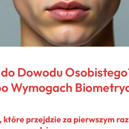
e do Dowodu Osobisteg
po Wymogach Biometry
 które przejdzie za pierwszym ra