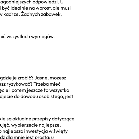
 łagodniejszych odpowiedzi. U
 być idealnie na wprost, ale musi
 w kadrze. Żadnych zabawek,
łnić wszystkich wymogów.
 gdzie je zrobić? Jasne, możesz
esz ryzykować? Trzeba mieć
jęcie i potem jeszcze to wszystko
jęcie do dowodu osobistego, jest
kie są aktualne przepisy dotyczące
 ujęć, wybierzecie najlepsze.
o najlepsza inwestycja w święty
ź dla mnie jest prosta: u