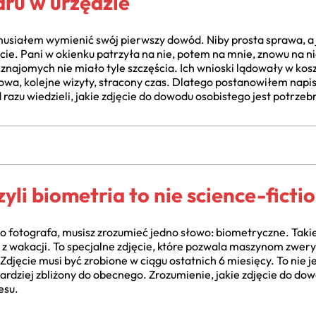
aru w urzędzie
 musiałem wymienić swój pierwszy dowód. Niby prosta sprawa, a 
cie. Pani w okienku patrzyła na nie, potem na mnie, znowu na ni
 znajomych nie miało tyle szczęścia. Ich wnioski lądowały w kosz
nowa, kolejne wizyty, stracony czas. Dlatego postanowiłem napi
razu wiedzieli, jakie zdjęcie do dowodu osobistego jest potrzeb
yli biometria to nie science-ficti
do fotografa, musisz zrozumieć jedno słowo: biometryczne. Tak
ka z wakacji. To specjalne zdjęcie, które pozwala maszynom zwe
Zdjęcie musi być zrobione w ciągu ostatnich 6 miesięcy. To nie 
bardziej zbliżony do obecnego. Zrozumienie, jakie zdjęcie do do
esu.