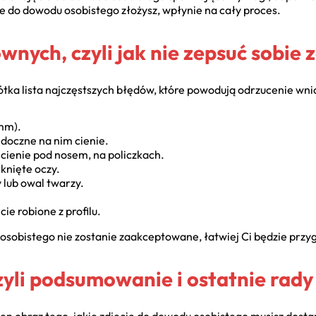
ęcie do dowodu osobistego złożysz, wpłynie na cały proces.
nych, czyli jak nie zepsuć sobie z
ka lista najczęstszych błędów, które powodują odrzucenie wnios
mm).
idoczne na nim cienie.
 cienie pod nosem, na policzkach.
knięte oczy.
 lub owal twarzy.
ie robione z profilu.
du osobistego nie zostanie zaakceptowane, łatwiej Ci będzie prz
yli podsumowanie i ostatnie rady
łen obraz tego, jakie zdjęcie do dowodu osobistego musisz dost