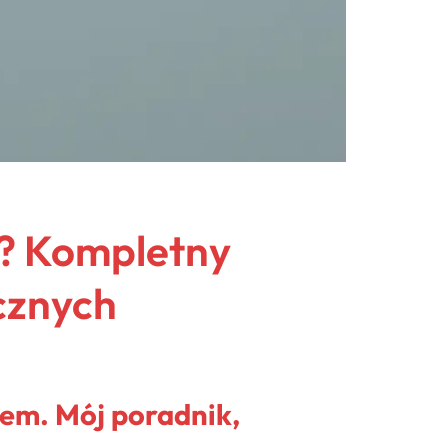
o? Kompletny
cznych
zem. Mój poradnik,