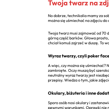
Twoja twarz na zdj
No dobrze, technikalia mamy za sobą.
można się uśmiechać na zdjęciu do d
Twoja twarz musi zajmować od 70 do
górną część barków. Głowa prosto, 
chciał komuś zajrzeć w duszę. To w
Wyraz twarzy, czyli poker fac
A więc, czy można się uśmiechać? N
zamknięte. Oczy muszą być szeroko 
neutralny wyraz twarzy jest niezbę
przepisy. Wiedza o tym, jakie zdję
Okulary, biżuteria i inne dodat
Sporo osób nosi okulary i zastanawi
pewnymi warunkami. Oprawki nie mo