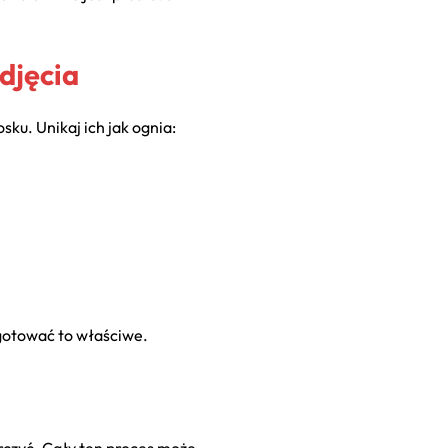
djęcia
ku. Unikaj ich jak ognia:
ygotować to właściwe.
arczyć. Cały ten proces może