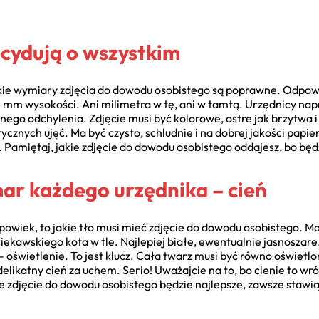
ecydują o wszystkim
akie wymiary zdjęcia do dowodu osobistego są poprawne. Odpowie
mm wysokości. Ani milimetra w tę, ani w tamtą. Urzędnicy napr
ego odchylenia. Zdjęcie musi być kolorowe, ostre jak brzytwa i
tycznych ujęć. Ma być czysto, schludnie i na dobrej jakości pap
. Pamiętaj, jakie zdjęcie do dowodu osobistego oddajesz, bo będz
mar każdego urzędnika – cień
 powiek, to jakie tło musi mieć zdjęcie do dowodu osobistego. M
ekawskiego kota w tle. Najlepiej białe, ewentualnie jasnoszare.
– oświetlenie. To jest klucz. Cała twarz musi być równo oświetl
elikatny cień za uchem. Serio! Uważajcie na to, bo cienie to w
e zdjęcie do dowodu osobistego będzie najlepsze, zawsze stawiaj