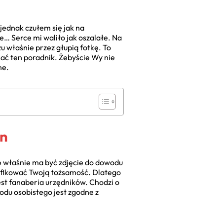
jednak czułem się jak na
e… Serce mi waliło jak oszalałe. Na
u właśnie przez głupią fotkę. To
sać ten poradnik. Żebyście Wy nie
ne.
on
ie właśnie ma być zdjęcie do dowodu
ryfikować Twoją tożsamość. Dlatego
jest fanaberia urzędników. Chodzi o
wodu osobistego jest zgodne z