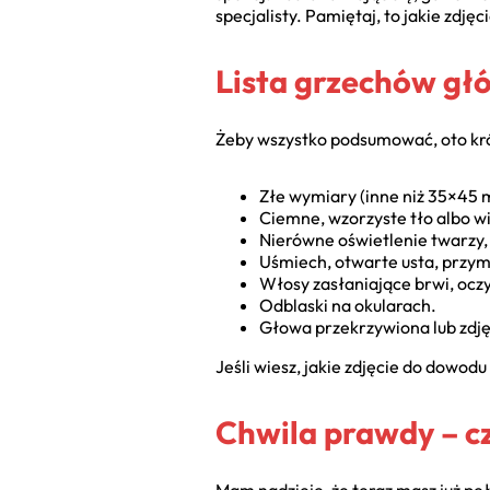
specjalisty. Pamiętaj, to jakie zdj
Lista grzechów głów
Żeby wszystko podsumować, oto krót
Złe wymiary (inne niż 35×45 
Ciemne, wzorzyste tło albo w
Nierówne oświetlenie twarzy,
Uśmiech, otwarte usta, przym
Włosy zasłaniające brwi, oczy
Odblaski na okularach.
Głowa przekrzywiona lub zdjęc
Jeśli wiesz, jakie zdjęcie do dowo
Chwila prawdy – cz
Mam nadzieję, że teraz masz już pe