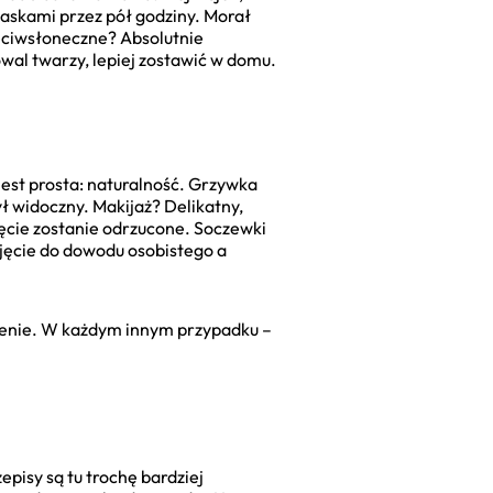
blaskami przez pół godziny. Morał
zeciwsłoneczne? Absolutnie
owal twarzy, lepiej zostawić w domu.
 jest prosta: naturalność. Grzywka
ył widoczny. Makijaż? Delikatny,
jęcie zostanie odrzucone. Soczewki
zdjęcie do dowodu osobistego a
czenie. W każdym innym przypadku –
pisy są tu trochę bardziej