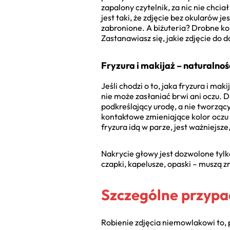
zapalony czytelnik, za nic nie chcia
jest taki, że zdjęcie bez okularów
zabronione. A biżuteria? Drobne kol
Zastanawiasz się, jakie zdjęcie do 
Fryzura i makijaż – naturalno
Jeśli chodzi o to, jaka fryzura i m
nie może zasłaniać brwi ani oczu. D
podkreślający urodę, a nie tworząc
kontaktowe zmieniające kolor oczu t
fryzura idą w parze, jest ważniejsze,
Nakrycie głowy jest dozwolone tylk
czapki, kapelusze, opaski – muszą z
Szczególne przypad
Robienie zdjęcia niemowlakowi to, p