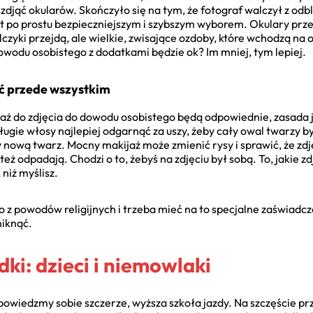
ł zdjąć okularów. Skończyło się na tym, że fotograf walczył z od
 jest po prostu bezpieczniejszym i szybszym wyborem. Okulary pr
czyki przejdą, ale wielkie, zwisające ozdoby, które wchodzą na 
dowodu osobistego z dodatkami będzie ok? Im mniej, tym lepiej.
ść przede wszystkim
akijaż do zdjęcia do dowodu osobistego będą odpowiednie, zasada
ługie włosy najlepiej odgarnąć za uszy, żeby cały owal twarzy b
y nową twarz. Mocny makijaż może zmienić rysy i sprawić, że zd
eż odpadają. Chodzi o to, żebyś na zdjęciu był sobą. To, jakie 
 niż myślisz.
o z powodów religijnych i trzeba mieć na to specjalne zaświad
niknąć.
ki: dzieci i niemowlaki
owiedzmy sobie szczerze, wyższa szkoła jazdy. Na szczęście prze