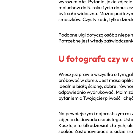
wyrozumiałe. Pytanie, jakie zdjęci
maluchów do 5. roku życia dopuszczal
być cała widoczna. Można podtrzym
smoczków. Czysty kadr, tylko dziecko
Podobne ulgi dotyczą osób z niep
Potrzebne jest wtedy zaświadczenie
U fotografa czy w
Wiesz już prawie wszystko o tym, ja
próbować w domu. Jest masa aplika
idealnie białą ścianę, dobre, równom
odpowiednio wydrukować. Moim zdan
pytaniem o Twoją cierpliwość i chęć
Najpewniejszym i najprostszym rozw
zdjęcia do dowodu osobistego. Ustawi
Kosztuje to kilkadziesiąt złotych, 
spokój. Zastanawiając się, gdzie zr