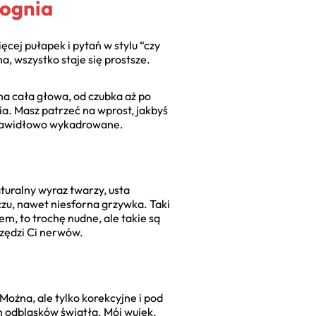
 ognia
ęcej pułapek i pytań w stylu “czy
a, wszystko staje się prostsze.
na cała głowa, od czubka aż po
a. Masz patrzeć na wprost, jakbyś
 prawidłowo wykadrowane.
turalny wyraz twarzy, usta
czu, nawet niesforna grzywka. Taki
m, to trochę nudne, ale takie są
czędzi Ci nerwów.
Można, ale tylko korekcyjne i pod
 odblasków światła. Mój wujek,