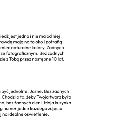
dź jest jedna i nie ma od niej
awdę mają na to oko i potrafią
 mieć naturalne kolory. Żadnych
ierze fotograficznym. Bez żadnych
ie z Tobą przez następne 10 lat.
a być jednolite. Jasne. Bez żadnych
 Chodzi o to, żeby Twoja twarz była
ona, bez żadnych cieni. Moja kuzynka
róg numer jeden każdego zdjęcia
 na idealne oświetlenie.