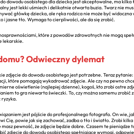
e do dowodu osobistego dla dziecka jest akceptowalne, ma kilka
ny jest lekki uśmiech i delikatnie otwarta buzia. Twarz nie musi
ywać główkę dziecka, ale ręka rodzica nie może być widoczna
 i jasne tło. Wymaga to cierpliwości, ale da się zrobić.
ełnosprawnościami, które z powodów zdrowotnych nie mogą spe
 lekarskie.
 domu? Odwieczny dylemat
kie zdjęcie do dowodu osobistego jest potrzebne. Teraz pytanie:
cji, które pomagają wykadrować zdjęcie. Ale czy na pewno chc
ierne oświetlenie (najlepiej dzienne), kogoś, kto zrobi ostre zd
iem to gra niewarta świeczki. To, czy można samemu zrobić zd
 ryzyka.
iązaniem jest pójście do profesjonalnego fotografa. On wie, ja
 Cię, powie jak się zachować, zadba o tło i światło. Zrobi kilka
ale masz pewność, że zdjęcie będzie dobre. Czasem te pieniądze t
obić zdjęcie do dowodu osobistego spełniające wymogi, odpowied