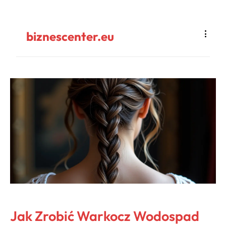
biznescenter.eu
Jak Zrobić Warkocz Wodospad