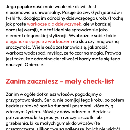
Jego popularność mnie wcale nie dziwi. Jest
niesamowicie uniwersalny. Pasuje do zwykłych jeansów i
t-shirtu, dodając im odrobiny dziewczęcego uroku (trochę
jak proste
warkocze dla dziewczynek
, ale w bardziej
dorosłej wersji), ale też idealnie sprawdza się jako
element eleganckiej stylizacji. Wyobraźcie sobie takie
eleganckie upięcie z warkoczem
na ślub czy inną ważną
uroczystość. Wiele osób zastanawia się, jak zrobić
warkocz wodospad, myśląc, że to czarna magia. Prawda
jest taka, że z odrobiną cierpliwości każdy może się tego
nauczyć. Obiecuję.
Zanim zaczniesz – mały check-list
Zanim w ogóle dotkniesz włosów, pogadajmy o
przygotowaniach. Serio, nie pomijaj tego kroku, bo potem
będziesz płakać nad kołtunami i pasmami, które żyją
własnym życiem. Mówię z doświadczenia. Będziesz
potrzebować kilku prostych rzeczy: szczotki lub
grzebienia, kilku małych gumek do włosów (te
przezroczyste, silikonowe są najlepsze, bo ich nie widać),