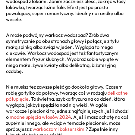
wodospad z lokami. Zanim zaczniesz pleść, zakręć włosy
lokówką, tworząc luźne fale. Efekt jest po prostu
powalający, super romantyczny. Idealny na randkę albo
wesele.
A może podwójny warkocz wodospad? Zrób dwa
symetrycznie po obu stronach głowy i połącz je z tyłu
małą spinką albo zwiąż w jeden. Wygląda to mega
ciekawie. Warkocz wodospad jest też fantastycznym
elementem fryzur ślubnych. Wyobraź sobie wpięte w
niego małe, żywe kwiaty albo delikatną, biżuteryjną
ozdobę.
Nie musisz też zawsze pleść go dookoła głowy. Czasem
robię go tylko do połowy, tworząc coś w rodzaju
delikatne
półupięcie
. To świetna, szybka fryzura na co dzień, która
wygląda, jakbyś spędziła nad nią wieki. W ogóle
warkocze i plecionki to jedne z najfajniejszych, jeśli chodzi
o
modne upięcia włosów 2024
. A jeśli masz ochotę na coś
zupełnie innego, ale wciąż w temacie plecionek, może
spróbujesz z
warkoczami bokserskimi
? Zupełnie inny
klimat, ale też super efekt!