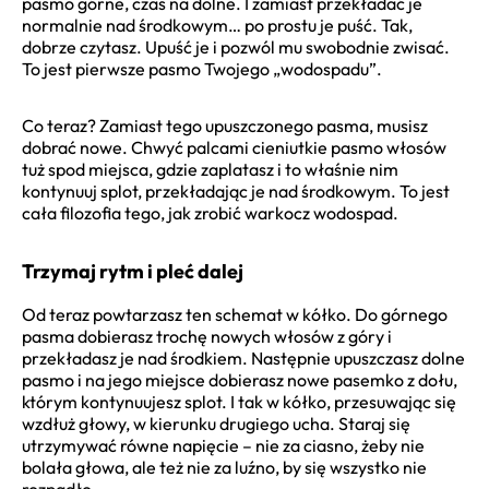
pasmo górne, czas na dolne. I zamiast przekładać je
normalnie nad środkowym… po prostu je puść. Tak,
dobrze czytasz. Upuść je i pozwól mu swobodnie zwisać.
To jest pierwsze pasmo Twojego „wodospadu”.
Co teraz? Zamiast tego upuszczonego pasma, musisz
dobrać nowe. Chwyć palcami cieniutkie pasmo włosów
tuż spod miejsca, gdzie zaplatasz i to właśnie nim
kontynuuj splot, przekładając je nad środkowym. To jest
cała filozofia tego, jak zrobić warkocz wodospad.
Trzymaj rytm i pleć dalej
Od teraz powtarzasz ten schemat w kółko. Do górnego
pasma dobierasz trochę nowych włosów z góry i
przekładasz je nad środkiem. Następnie upuszczasz dolne
pasmo i na jego miejsce dobierasz nowe pasemko z dołu,
którym kontynuujesz splot. I tak w kółko, przesuwając się
wzdłuż głowy, w kierunku drugiego ucha. Staraj się
utrzymywać równe napięcie – nie za ciasno, żeby nie
bolała głowa, ale też nie za luźno, by się wszystko nie
rozpadło.