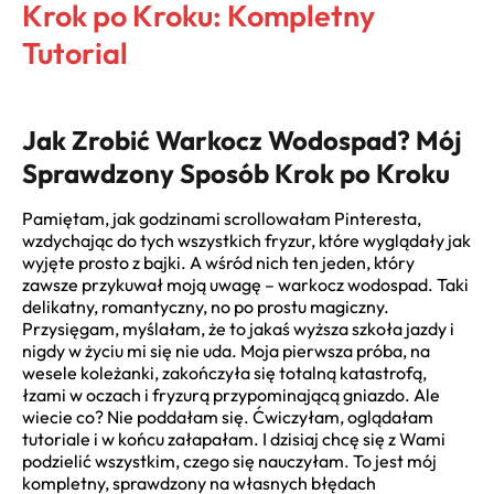
Krok po Kroku: Kompletny
Tutorial
Jak Zrobić Warkocz Wodospad? Mój
Sprawdzony Sposób Krok po Kroku
Pamiętam, jak godzinami scrollowałam Pinteresta,
wzdychając do tych wszystkich fryzur, które wyglądały jak
wyjęte prosto z bajki. A wśród nich ten jeden, który
zawsze przykuwał moją uwagę – warkocz wodospad. Taki
delikatny, romantyczny, no po prostu magiczny.
Przysięgam, myślałam, że to jakaś wyższa szkoła jazdy i
nigdy w życiu mi się nie uda. Moja pierwsza próba, na
wesele koleżanki, zakończyła się totalną katastrofą,
łzami w oczach i fryzurą przypominającą gniazdo. Ale
wiecie co? Nie poddałam się. Ćwiczyłam, oglądałam
tutoriale i w końcu załapałam. I dzisiaj chcę się z Wami
podzielić wszystkim, czego się nauczyłam. To jest mój
kompletny, sprawdzony na własnych błędach