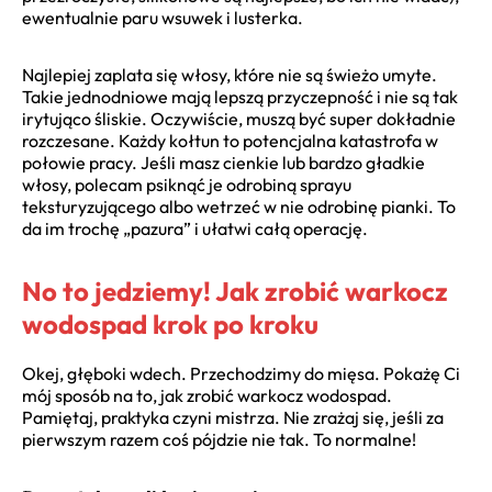
ewentualnie paru wsuwek i lusterka.
Najlepiej zaplata się włosy, które nie są świeżo umyte.
Takie jednodniowe mają lepszą przyczepność i nie są tak
irytująco śliskie. Oczywiście, muszą być super dokładnie
rozczesane. Każdy kołtun to potencjalna katastrofa w
połowie pracy. Jeśli masz cienkie lub bardzo gładkie
włosy, polecam psiknąć je odrobiną sprayu
teksturyzującego albo wetrzeć w nie odrobinę pianki. To
da im trochę „pazura” i ułatwi całą operację.
No to jedziemy! Jak zrobić warkocz
wodospad krok po kroku
Okej, głęboki wdech. Przechodzimy do mięsa. Pokażę Ci
mój sposób na to, jak zrobić warkocz wodospad.
Pamiętaj, praktyka czyni mistrza. Nie zrażaj się, jeśli za
pierwszym razem coś pójdzie nie tak. To normalne!