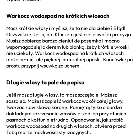
Warkocz wodospad na krótkich włosach
Masz krótkie włosy i myślisz, że to nie dla ciebie? Błąd!
Oczywiście, że się da. Kluczem jest cierpliwość i precyzja.
Musisz dobierać bardzo cieniutkie pasemka i mocno
wspomagać się lakierem lub pianką, żeby krótkie włoski
nie uciekały. Warkocz wodospad na krótkich włosach
może pełnić rolę pięknej, naturalnej opaski. Końcówkę po
prostu przypnij wsuwką za uchem.
Długie włosy to pole do popisu
Jeśli masz długie włosy, to masz szczęście! Możesz
zaszaleć. Możesz zapleść warkocz wokół całej głowy,
tworząc zjawiskową koronę. Pamiętaj tylko o bardzo
dokładnym rozczesaniu włosów przed, bo przy długich
pasmach o kołtun nietrudno. Opanowanie, jak zrobić
warkocz wodospad na długich włosach, otwiera przed
Tobą morze możliwości stylizacyjnych.