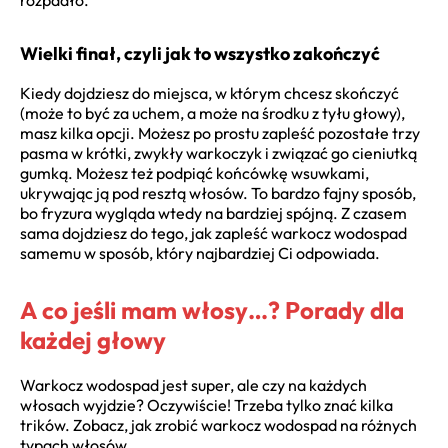
Wielki finał, czyli jak to wszystko zakończyć
Kiedy dojdziesz do miejsca, w którym chcesz skończyć
(może to być za uchem, a może na środku z tyłu głowy),
masz kilka opcji. Możesz po prostu zapleść pozostałe trzy
pasma w krótki, zwykły warkoczyk i związać go cieniutką
gumką. Możesz też podpiąć końcówkę wsuwkami,
ukrywając ją pod resztą włosów. To bardzo fajny sposób,
bo fryzura wygląda wtedy na bardziej spójną. Z czasem
sama dojdziesz do tego, jak zapleść warkocz wodospad
samemu w sposób, który najbardziej Ci odpowiada.
A co jeśli mam włosy…? Porady dla
każdej głowy
Warkocz wodospad jest super, ale czy na każdych
włosach wyjdzie? Oczywiście! Trzeba tylko znać kilka
trików. Zobacz, jak zrobić warkocz wodospad na różnych
typach włosów.