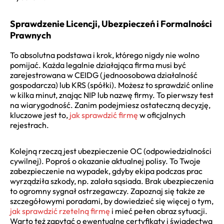
Sprawdzenie Licencji, Ubezpieczeń i Formalności
Prawnych
To absolutna podstawa i krok, którego nigdy nie wolno
pomijać. Każda legalnie działająca firma musi być
zarejestrowana w CEIDG (jednoosobowa działalność
gospodarcza) lub KRS (spółki). Możesz to sprawdzić online
w kilka minut, znając NIP lub nazwę firmy. To pierwszy test
na wiarygodność. Zanim podejmiesz ostateczną decyzję,
kluczowe jest to,
jak sprawdzić firmę
w oficjalnych
rejestrach.
Kolejną rzeczą jest ubezpieczenie OC (odpowiedzialności
cywilnej). Poproś o okazanie aktualnej polisy. To Twoje
zabezpieczenie na wypadek, gdyby ekipa podczas prac
wyrządziła szkody, np. zalała sąsiada. Brak ubezpieczenia
to ogromny sygnał ostrzegawczy. Zapoznaj się także ze
szczegółowymi poradami, by dowiedzieć się więcej o tym,
jak sprawdzić rzetelną firmę
i mieć pełen obraz sytuacji.
Warto też zapytać o ewentualne certyfikaty i świadectwa