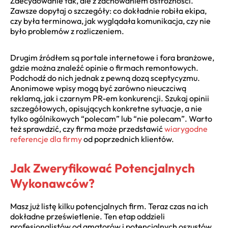
Zdecydowanie tak, ale z zachowaniem ostrożności.
Zawsze dopytaj o szczegóły: co dokładnie robiła ekipa,
czy była terminowa, jak wyglądała komunikacja, czy nie
było problemów z rozliczeniem.
Drugim źródłem są portale internetowe i fora branżowe,
gdzie można znaleźć opinie o firmach remontowych.
Podchodź do nich jednak z pewną dozą sceptycyzmu.
Anonimowe wpisy mogą być zarówno nieuczciwą
reklamą, jak i czarnym PR-em konkurencji. Szukaj opinii
szczegółowych, opisujących konkretne sytuacje, a nie
tylko ogólnikowych “polecam” lub “nie polecam”. Warto
też sprawdzić, czy firma może przedstawić
wiarygodne
referencje dla firmy
od poprzednich klientów.
Jak Zweryfikować Potencjalnych
Wykonawców?
Masz już listę kilku potencjalnych firm. Teraz czas na ich
dokładne prześwietlenie. Ten etap oddzieli
profesjonalistów od amatorów i potencjalnych oszustów.