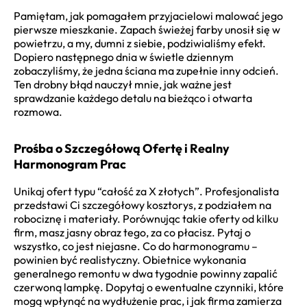
Pamiętam, jak pomagałem przyjacielowi malować jego
pierwsze mieszkanie. Zapach świeżej farby unosił się w
powietrzu, a my, dumni z siebie, podziwialiśmy efekt.
Dopiero następnego dnia w świetle dziennym
zobaczyliśmy, że jedna ściana ma zupełnie inny odcień.
Ten drobny błąd nauczył mnie, jak ważne jest
sprawdzanie każdego detalu na bieżąco i otwarta
rozmowa.
Prośba o Szczegółową Ofertę i Realny
Harmonogram Prac
Unikaj ofert typu “całość za X złotych”. Profesjonalista
przedstawi Ci szczegółowy kosztorys, z podziałem na
robociznę i materiały. Porównując takie oferty od kilku
firm, masz jasny obraz tego, za co płacisz. Pytaj o
wszystko, co jest niejasne. Co do harmonogramu –
powinien być realistyczny. Obietnice wykonania
generalnego remontu w dwa tygodnie powinny zapalić
czerwoną lampkę. Dopytaj o ewentualne czynniki, które
mogą wpłynąć na wydłużenie prac, i jak firma zamierza