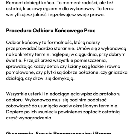
Remont dobiegł końca. To moment radości, ale też
ostatni, kluczowy egzamin dla wykonawcy. To teraz
weryfikujesz jakość i egzekwujesz swoje prawa.
Procedura Odbioru Końcowego Prac
Odbiór końcowy to formalność, którą należy
przeprowadzić bardzo starannie. Umów się z wykonawcą
na konkretny termin, najlepiej w ciągu dnia, przy dobrym
świetle. Przejdź przez wszystkie pomieszczenia,
sprawdzając każdy detal: czy ściany są gładkie i równo
pomalowane, czy płytki są dobrze położone, czy gniazdka
działają, czy drzwi się domykają.
Wszystkie usterki i niedociągnięcia wpisz do protokołu
odbioru. Wykonawca musi się pod nim podpisać i
zobowiązać do usunięcia wad w określonym terminie.
Dopiero po ich usunięciu powinieneś zapłacić ostatnią
część wynagrodzenia.
Gwarancje, Serwis Pogwarancyjny i Prawa