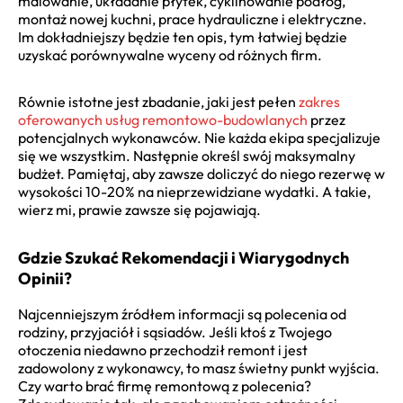
malowanie, układanie płytek, cyklinowanie podłóg,
montaż nowej kuchni, prace hydrauliczne i elektryczne.
Im dokładniejszy będzie ten opis, tym łatwiej będzie
uzyskać porównywalne wyceny od różnych firm.
Równie istotne jest zbadanie, jaki jest pełen
zakres
oferowanych usług remontowo-budowlanych
przez
potencjalnych wykonawców. Nie każda ekipa specjalizuje
się we wszystkim. Następnie określ swój maksymalny
budżet. Pamiętaj, aby zawsze doliczyć do niego rezerwę w
wysokości 10-20% na nieprzewidziane wydatki. A takie,
wierz mi, prawie zawsze się pojawiają.
Gdzie Szukać Rekomendacji i Wiarygodnych
Opinii?
Najcenniejszym źródłem informacji są polecenia od
rodziny, przyjaciół i sąsiadów. Jeśli ktoś z Twojego
otoczenia niedawno przechodził remont i jest
zadowolony z wykonawcy, to masz świetny punkt wyjścia.
Czy warto brać firmę remontową z polecenia?