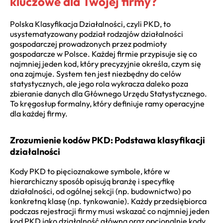
kluczowe dla Twojej firmy?
Polska Klasyfikacja Działalności, czyli PKD, to
usystematyzowany podział rodzajów działalności
gospodarczej prowadzonych przez podmioty
gospodarcze w Polsce. Każdej firmie przypisuje się co
najmniej jeden kod, który precyzyjnie określa, czym się
ona zajmuje. System ten jest niezbędny do celów
statystycznych, ale jego rola wykracza daleko poza
zbieranie danych dla Głównego Urzędu Statystycznego.
To kręgosłup formalny, który definiuje ramy operacyjne
dla każdej firmy.
Zrozumienie kodów PKD: Podstawa klasyfikacji
działalności
Kody PKD to pięcioznakowe symbole, które w
hierarchiczny sposób opisują branżę i specyfikę
działalności, od ogólnej sekcji (np. budownictwo) po
konkretną klasę (np. tynkowanie). Każdy przedsiębiorca
podczas rejestracji firmy musi wskazać co najmniej jeden
kod PKD jako działalność główną oraz opcjonalnie kody