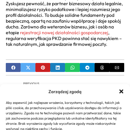
Zyskujesz pewność, że partner biznesowy działa legalnie,
minimalizujesz ryzyko podatkowe i lepiej rozumiesz jego
profil działalności. To buduje solidne fundamenty pod
bezpieczną, opartą na zaufaniu współpracę i daje spokój
ducha. Zarówno dla weteranów biznesu, jak i osób na
etapie
rejestracji nowej działalności gospodarczej
,
regularna weryfikacja PKD powinna stać się nawykiem –
tak naturalnym, jak sprawdzanie firmowej poczty.
PREVIOUS
Zarządzaj zgodą
Podatek od zakupu samochodu – Przewodnik po
PCC, akcyzie i opłatach
Aby zapewnić jak najlepsze wrażenia, korzystamy z technologii, takich jak
pliki cookie, do przechowywania i/lub uzyskiwania dostępu do informacji o
NEXT
urządzeniu. Zgoda na te technologie pozwoli nam przetwarzać dane, takie
jak zachowanie podczas przeglądania lub unikalne identyfikatory na tej
Kalkulator zwrotu podatku: Jak obliczyć i
stronie. Brak wyrażenia zgody lub wycofanie zgody może niekorzystnie
zmaksymalizować zwrot?
wpłynąć na niektóre cechy i funkcje.