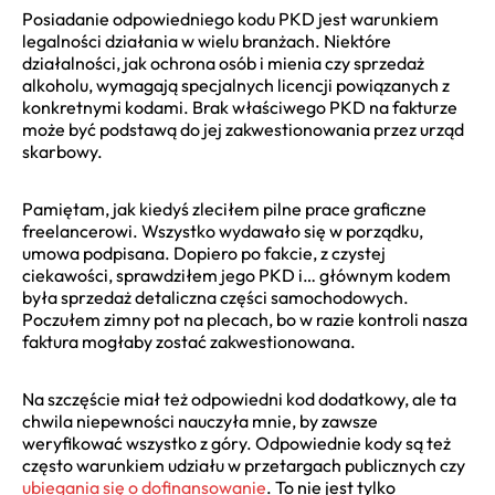
Posiadanie odpowiedniego kodu PKD jest warunkiem
legalności działania w wielu branżach. Niektóre
działalności, jak ochrona osób i mienia czy sprzedaż
alkoholu, wymagają specjalnych licencji powiązanych z
konkretnymi kodami. Brak właściwego PKD na fakturze
może być podstawą do jej zakwestionowania przez urząd
skarbowy.
Pamiętam, jak kiedyś zleciłem pilne prace graficzne
freelancerowi. Wszystko wydawało się w porządku,
umowa podpisana. Dopiero po fakcie, z czystej
ciekawości, sprawdziłem jego PKD i… głównym kodem
była sprzedaż detaliczna części samochodowych.
Poczułem zimny pot na plecach, bo w razie kontroli nasza
faktura mogłaby zostać zakwestionowana.
Na szczęście miał też odpowiedni kod dodatkowy, ale ta
chwila niepewności nauczyła mnie, by zawsze
weryfikować wszystko z góry. Odpowiednie kody są też
często warunkiem udziału w przetargach publicznych czy
ubiegania się o dofinansowanie
. To nie jest tylko