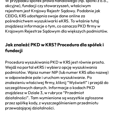
W przypadku spółek prawa handlowego (np. spółki z o.o.,
akcyjne), fundacji czy stowarzyszeń, właściwym
rejestrem jest Krajowy Rejestr Sądowy. Podobnie jak
CEIDG, KRS udostępnia swoje dane online za
pośrednictwem wyszukiwarki eKRS. To właśnie tutaj
znajdziesz informacje o tym, co oznacza PKD firmy w
Krajowym Rejestrze Sądowym dla większych podmiotów.
Jak znaleźć PKD w KRS? Procedura dla spółek i
fundacji
Procedura wyszukiwania PKD w KRS jest równie prosta.
Wejdź na portal eKRS i wybierz opcję wyszukiwania
podmiotów. Wpisz numer NIP (lub numer KRS albo nazwę)
w odpowiednie pole i uruchom wyszukiwanie. Po
znalezieniu właściwej firmy, kliknij “Wyświetl” i przejdź do
szczegółowych danych. Informacje o kodach PKD
znajdziesz w Dziale 3, w rubryce “Przedmiot
działalności”. Tam wymienione są wszystkie zgłoszone
przez spółkę kody, z wyszczególnieniem przedmiotu
przeważającej działalności.