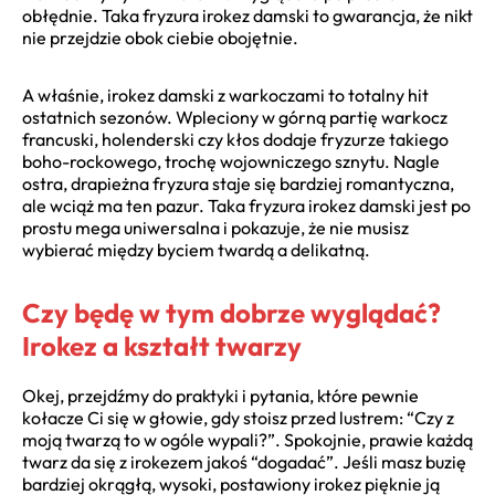
obłędnie. Taka fryzura irokez damski to gwarancja, że nikt
nie przejdzie obok ciebie obojętnie.
A właśnie, irokez damski z warkoczami to totalny hit
ostatnich sezonów. Wpleciony w górną partię warkocz
francuski, holenderski czy kłos dodaje fryzurze takiego
boho-rockowego, trochę wojowniczego sznytu. Nagle
ostra, drapieżna fryzura staje się bardziej romantyczna,
ale wciąż ma ten pazur. Taka fryzura irokez damski jest po
prostu mega uniwersalna i pokazuje, że nie musisz
wybierać między byciem twardą a delikatną.
Czy będę w tym dobrze wyglądać?
Irokez a kształt twarzy
Okej, przejdźmy do praktyki i pytania, które pewnie
kołacze Ci się w głowie, gdy stoisz przed lustrem: “Czy z
moją twarzą to w ogóle wypali?”. Spokojnie, prawie każdą
twarz da się z irokezem jakoś “dogadać”. Jeśli masz buzię
bardziej okrągłą, wysoki, postawiony irokez pięknie ją