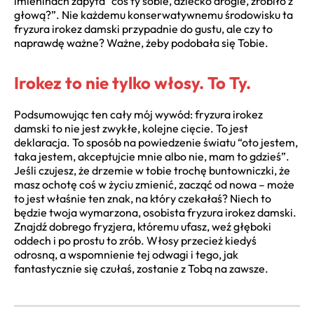
imieninach zapyta “coś ty sobie, dziecko drogie, zrobiło z
głową?”. Nie każdemu konserwatywnemu środowisku ta
fryzura irokez damski przypadnie do gustu, ale czy to
naprawdę ważne? Ważne, żeby podobała się Tobie.
Irokez to nie tylko włosy. To Ty.
Podsumowując ten cały mój wywód: fryzura irokez
damski to nie jest zwykłe, kolejne cięcie. To jest
deklaracja. To sposób na powiedzenie światu “oto jestem,
taka jestem, akceptujcie mnie albo nie, mam to gdzieś”.
Jeśli czujesz, że drzemie w tobie trochę buntowniczki, że
masz ochotę coś w życiu zmienić, zacząć od nowa – może
to jest właśnie ten znak, na który czekałaś? Niech to
będzie twoja wymarzona, osobista fryzura irokez damski.
Znajdź dobrego fryzjera, któremu ufasz, weź głęboki
oddech i po prostu to zrób. Włosy przecież kiedyś
odrosną, a wspomnienie tej odwagi i tego, jak
fantastycznie się czułaś, zostanie z Tobą na zawsze.