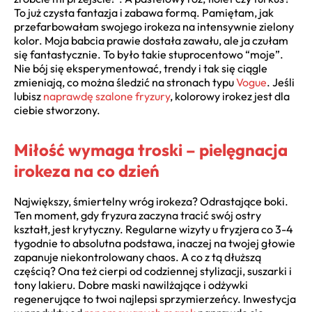
To już czysta fantazja i zabawa formą. Pamiętam, jak
przefarbowałam swojego irokeza na intensywnie zielony
kolor. Moja babcia prawie dostała zawału, ale ja czułam
się fantastycznie. To było takie stuprocentowo “moje”.
Nie bój się eksperymentować, trendy i tak się ciągle
zmieniają, co można śledzić na stronach typu
Vogue
. Jeśli
lubisz
naprawdę szalone fryzury
, kolorowy irokez jest dla
ciebie stworzony.
Miłość wymaga troski – pielęgnacja
irokeza na co dzień
Największy, śmiertelny wróg irokeza? Odrastające boki.
Ten moment, gdy fryzura zaczyna tracić swój ostry
kształt, jest krytyczny. Regularne wizyty u fryzjera co 3-4
tygodnie to absolutna podstawa, inaczej na twojej głowie
zapanuje niekontrolowany chaos. A co z tą dłuższą
częścią? Ona też cierpi od codziennej stylizacji, suszarki i
tony lakieru. Dobre maski nawilżające i odżywki
regenerujące to twoi najlepsi sprzymierzeńcy. Inwestycja