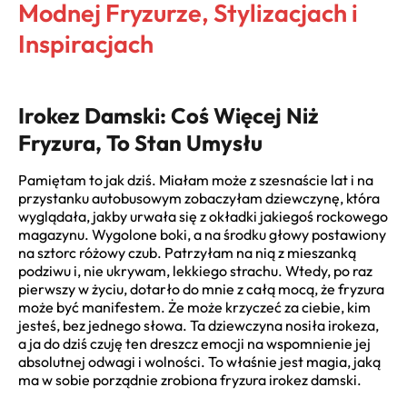
Modnej Fryzurze, Stylizacjach i
Inspiracjach
Irokez Damski: Coś Więcej Niż
Fryzura, To Stan Umysłu
Pamiętam to jak dziś. Miałam może z szesnaście lat i na
przystanku autobusowym zobaczyłam dziewczynę, która
wyglądała, jakby urwała się z okładki jakiegoś rockowego
magazynu. Wygolone boki, a na środku głowy postawiony
na sztorc różowy czub. Patrzyłam na nią z mieszanką
podziwu i, nie ukrywam, lekkiego strachu. Wtedy, po raz
pierwszy w życiu, dotarło do mnie z całą mocą, że fryzura
może być manifestem. Że może krzyczeć za ciebie, kim
jesteś, bez jednego słowa. Ta dziewczyna nosiła irokeza,
a ja do dziś czuję ten dreszcz emocji na wspomnienie jej
absolutnej odwagi i wolności. To właśnie jest magia, jaką
ma w sobie porządnie zrobiona fryzura irokez damski.