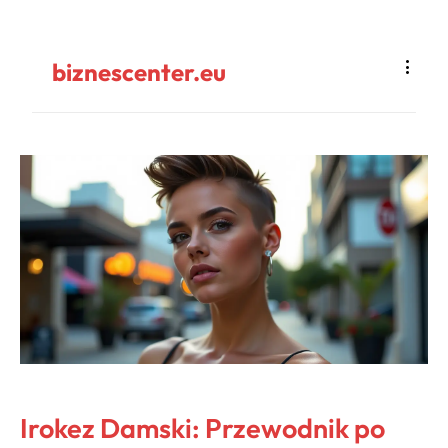
biznescenter.eu
Irokez Damski: Przewodnik po