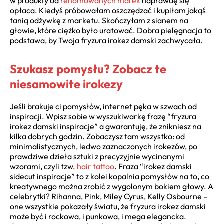
w produkty od
renomowanych marek
naprawdę się
opłaca. Kiedyś próbowałam oszczędzać i kupiłam jakąś
tanią odżywkę z marketu. Skończyłam z sianem na
głowie, które ciężko było uratować. Dobra pielęgnacja to
podstawa, by Twoja fryzura irokez damski zachwycała.
Szukasz pomysłu? Zobacz te
niesamowite irokezy
Jeśli brakuje ci pomysłów, internet pęka w szwach od
inspiracji. Wpisz sobie w wyszukiwarkę frazę “fryzura
irokez damski inspiracje” a gwarantuję, że znikniesz na
kilka dobrych godzin. Zobaczysz tam wszystko: od
minimalistycznych, ledwo zaznaczonych irokezów, po
prawdziwe dzieła sztuki z precyzyjnie wycinanymi
wzorami, czyli tzw.
hair tattoo
. Fraza “irokez damski
sidecut inspiracje” to z kolei kopalnia pomysłów na to, co
kreatywnego można zrobić z wygolonym bokiem głowy. A
celebrytki? Rihanna, Pink, Miley Cyrus, Kelly Osbourne –
one wszystkie pokazały światu, że fryzura irokez damski
może być i rockowa, i punkowa, i mega elegancka.