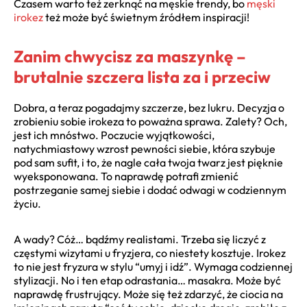
Czasem warto też zerknąć na męskie trendy, bo
męski
irokez
też może być świetnym źródłem inspiracji!
Zanim chwycisz za maszynkę –
brutalnie szczera lista za i przeciw
Dobra, a teraz pogadajmy szczerze, bez lukru. Decyzja o
zrobieniu sobie irokeza to poważna sprawa. Zalety? Och,
jest ich mnóstwo. Poczucie wyjątkowości,
natychmiastowy wzrost pewności siebie, która szybuje
pod sam sufit, i to, że nagle cała twoja twarz jest pięknie
wyeksponowana. To naprawdę potrafi zmienić
postrzeganie samej siebie i dodać odwagi w codziennym
życiu.
A wady? Cóż… bądźmy realistami. Trzeba się liczyć z
częstymi wizytami u fryzjera, co niestety kosztuje. Irokez
to nie jest fryzura w stylu “umyj i idź”. Wymaga codziennej
stylizacji. No i ten etap odrastania… masakra. Może być
naprawdę frustrujący. Może się też zdarzyć, że ciocia na