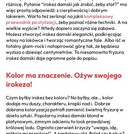
różnicę. Pytanie “irokez damski jak zrobić, żeby stał?” ma
więc prostą odpowiedź: z cierpliwością i dobrym
lakierem. Warto też zerknąć na jakiś
kompleksowy
przewodnik po stylizacji
, żeby poznać różne techniki. A na
wielkie wyjście? Wtedy dopiero zaczyna się zabawa.
Możesz stworzyć irokez damski elegancki, podkręcając
włosy na lokówce i tworząc romantyczne fale. Albo iść w
totalny glam-rock i natapirować górę tak, że będziesz
wyższa o dziesięć centymetrów. Ta niesamowita fryzura
irokez damski daje ogromne pole do popisu.
Kolor ma znaczenie. Ożyw swojego
irokeza!
Czym byłby irokez bez koloru? No byłby, ale… kolor
dodaje mu duszy, charakteru, kropki nad i. Dobrze
dobrana koloryzacja potrafi zamienić świetną fryzurę w
dzieło sztuki. Popularny irokez damski blond w
platynowym, zimnym odcieniu to look prawdziwej
królowej lodu. Ognista czerwień krzyczy “uwaga, idę,
zróbcie mi przejście!”. A pastelowy róż, fiolet czy turkus?