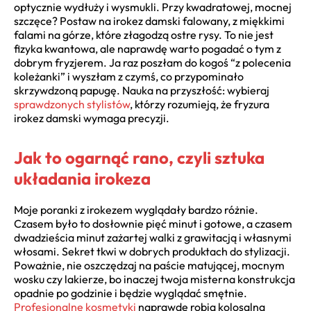
optycznie wydłuży i wysmukli. Przy kwadratowej, mocnej
szczęce? Postaw na irokez damski falowany, z miękkimi
falami na górze, które złagodzą ostre rysy. To nie jest
fizyka kwantowa, ale naprawdę warto pogadać o tym z
dobrym fryzjerem. Ja raz poszłam do kogoś “z polecenia
koleżanki” i wyszłam z czymś, co przypominało
skrzywdzoną papugę. Nauka na przyszłość: wybieraj
sprawdzonych stylistów
, którzy rozumieją, że fryzura
irokez damski wymaga precyzji.
Jak to ogarnąć rano, czyli sztuka
układania irokeza
Moje poranki z irokezem wyglądały bardzo różnie.
Czasem było to dosłownie pięć minut i gotowe, a czasem
dwadzieścia minut zażartej walki z grawitacją i własnymi
włosami. Sekret tkwi w dobrych produktach do stylizacji.
Poważnie, nie oszczędzaj na paście matującej, mocnym
wosku czy lakierze, bo inaczej twoja misterna konstrukcja
opadnie po godzinie i będzie wyglądać smętnie.
Profesjonalne kosmetyki
naprawdę robią kolosalną