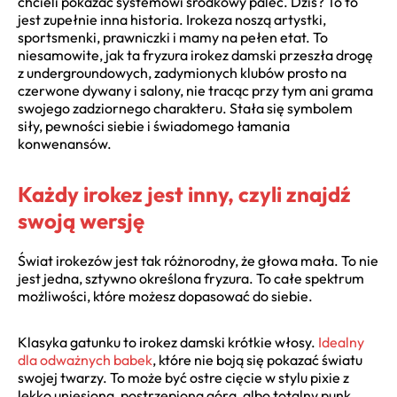
chcieli pokazać systemowi środkowy palec. Dziś? To to
jest zupełnie inna historia. Irokeza noszą artystki,
sportsmenki, prawniczki i mamy na pełen etat. To
niesamowite, jak ta fryzura irokez damski przeszła drogę
z undergroundowych, zadymionych klubów prosto na
czerwone dywany i salony, nie tracąc przy tym ani grama
swojego zadziornego charakteru. Stała się symbolem
siły, pewności siebie i świadomego łamania
konwenansów.
Każdy irokez jest inny, czyli znajdź
swoją wersję
Świat irokezów jest tak różnorodny, że głowa mała. To nie
jest jedna, sztywno określona fryzura. To całe spektrum
możliwości, które możesz dopasować do siebie.
Klasyka gatunku to irokez damski krótkie włosy.
Idealny
dla odważnych babek
, które nie boją się pokazać światu
swojej twarzy. To może być ostre cięcie w stylu pixie z
lekko uniesioną, postrzępioną górą, albo totalny punk