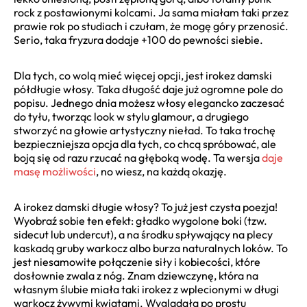
rock z postawionymi kolcami. Ja sama miałam taki przez
prawie rok po studiach i czułam, że mogę góry przenosić.
Serio, taka fryzura dodaje +100 do pewności siebie.
Dla tych, co wolą mieć więcej opcji, jest irokez damski
półdługie włosy. Taka długość daje już ogromne pole do
popisu. Jednego dnia możesz włosy elegancko zaczesać
do tyłu, tworząc look w stylu glamour, a drugiego
stworzyć na głowie artystyczny nieład. To taka trochę
bezpieczniejsza opcja dla tych, co chcą spróbować, ale
boją się od razu rzucać na głęboką wodę. Ta wersja
daje
masę możliwości
, no wiesz, na każdą okazję.
A irokez damski długie włosy? To już jest czysta poezja!
Wyobraź sobie ten efekt: gładko wygolone boki (tzw.
sidecut lub undercut), a na środku spływający na plecy
kaskadą gruby warkocz albo burza naturalnych loków. To
jest niesamowite połączenie siły i kobiecości, które
dosłownie zwala z nóg. Znam dziewczynę, która na
własnym ślubie miała taki irokez z wplecionymi w długi
warkocz żywymi kwiatami. Wyglądała po prostu