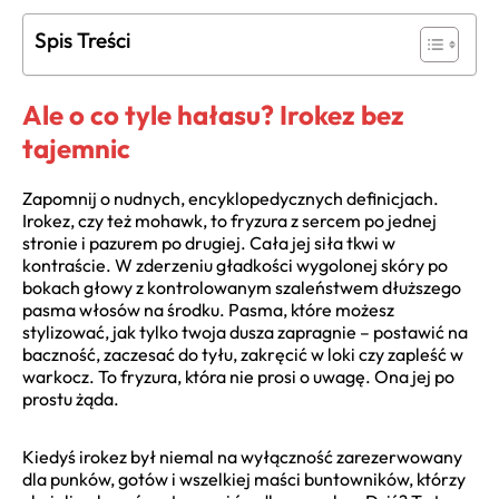
Spis Treści
Ale o co tyle hałasu? Irokez bez
tajemnic
Zapomnij o nudnych, encyklopedycznych definicjach.
Irokez, czy też mohawk, to fryzura z sercem po jednej
stronie i pazurem po drugiej. Cała jej siła tkwi w
kontraście. W zderzeniu gładkości wygolonej skóry po
bokach głowy z kontrolowanym szaleństwem dłuższego
pasma włosów na środku. Pasma, które możesz
stylizować, jak tylko twoja dusza zapragnie – postawić na
baczność, zaczesać do tyłu, zakręcić w loki czy zapleść w
warkocz. To fryzura, która nie prosi o uwagę. Ona jej po
prostu żąda.
Kiedyś irokez był niemal na wyłączność zarezerwowany
dla punków, gotów i wszelkiej maści buntowników, którzy