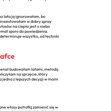
z lata ją ignorowałam, bo
zainwestowałam w dobry spray
włosów na ciepło jest o niebo
emat sporo do powiedzenia.
 determinuje wszystko, od techniki
zafce
arsenał budowałam latami, metodą
ończyłam na sprzęcie, który
a jedna z lepszych decyzji w moim
ane włosy potrafią zamienić się w