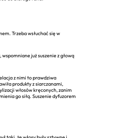
omem. Trzeba wsłuchać się w
dy, wspomniane już suszenie z głową
elacja z nimi to prawdziwa
awiła produkty z siarczanami,
tylizacji włosów kręconych, zanim
rzmienia go siłą. Suszenie dyfuzorem
ł taki, że włosy były sztywne i