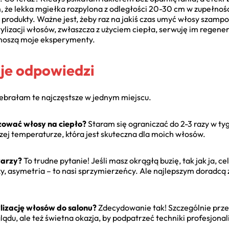
 że lekka mgiełka rozpylona z odległości 20-30 cm w zupełnoś
 produkty. Ważne jest, żeby raz na jakiś czas umyć włosy szampo
ylizacji włosów, zwłaszcza z użyciem ciepła, serwuję im regene
 znoszą moje eksperymenty.
je odpowiedzi
zebrałam te najczęstsze w jednym miejscu.
izować włosy na ciepło?
Staram się ograniczać do 2-3 razy w tyg
zej temperaturze, która jest skuteczna dla moich włosów.
warzy?
To trudne pytanie! Jeśli masz okrągłą buzię, tak jak ja, cel
, asymetria – to nasi sprzymierzeńcy. Ale najlepszym doradcą z
ylizację włosów do salonu?
Zdecydowanie tak! Szczególnie prz
du, ale też świetna okazja, by podpatrzeć techniki profesjonali