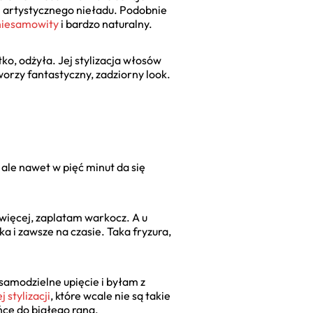
ej artystycznego nieładu. Podobnie
 niesamowity
i bardzo naturalny.
tko, odżyła. Jej stylizacja włosów
worzy fantastyczny, zadziorny look.
 ale nawet w pięć minut da się
więcej, zaplatam warkocz. A u
a i zawsze na czasie. Taka fryzura,
samodzielne upięcie i byłam z
 stylizacji
, które wcale nie są takie
ńce do białego rana.