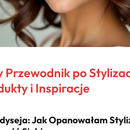
Przewodnik po Stylizac
dukty i Inspiracje
yseja: Jak Opanowałam Styliz