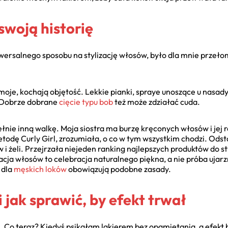
swoją historię
iwersalnego sposobu na stylizację włosów, było dla mnie przeł
k moje, kochają objętość. Lekkie pianki, spraye unoszące u nasa
e. Dobrze dobrane
cięcie typu bob
też może zdziałać cuda.
ełnie inną walkę. Moja siostra ma burzę kręconych włosów i jej r
etodę Curly Girl, zrozumiała, o co w tym wszystkim chodzi. Odst
i żeli. Przejrzała niejeden ranking najlepszych produktów do s
lizacja włosów to celebracja naturalnego piękna, a nie próba uja
 dla
męskich loków
obowiązują podobne zasady.
i jak sprawić, by efekt trwał
. Co teraz? Kiedyś psikałam lakierem bez opamiętania, a efekt by