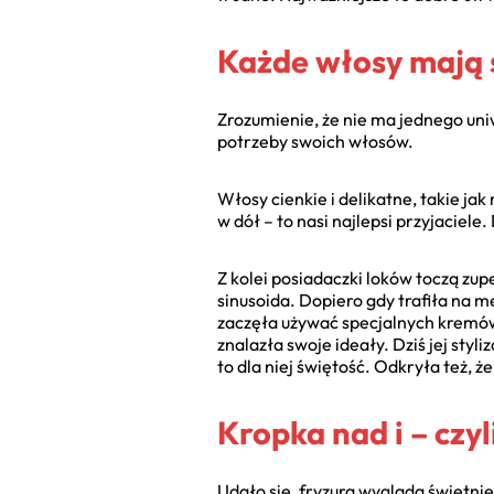
Każde włosy mają 
Zrozumienie, że nie ma jednego un
potrzeby swoich włosów.
Włosy cienkie i delikatne, takie ja
w dół – to nasi najlepsi przyjaciel
Z kolei posiadaczki loków toczą zup
sinusoida. Dopiero gdy trafiła na m
zaczęła używać specjalnych kremów 
znalazła swoje ideały. Dziś jej sty
to dla niej świętość. Odkryła też, że
Kropka nad i – czyl
Udało się, fryzura wygląda świetnie