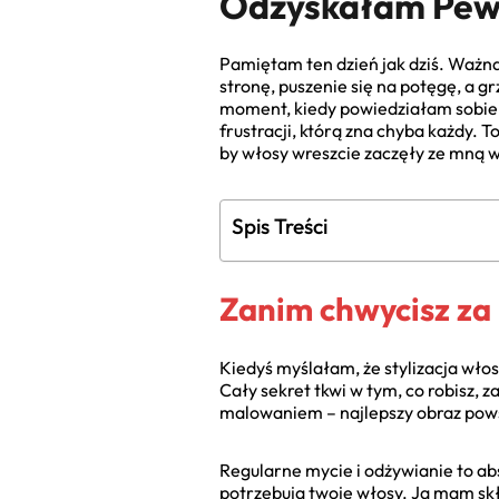
Odzyskałam Pewn
Pamiętam ten dzień jak dziś. Ważna
stronę, puszenie się na potęgę, a g
moment, kiedy powiedziałam sobie „
frustracji, którą zna chyba każdy. To
by włosy wreszcie zaczęły ze mną
Spis Treści
Zanim chwycisz za 
Kiedyś myślałam, że stylizacja wło
Cały sekret tkwi w tym, co robisz, 
malowaniem – najlepszy obraz pow
Regularne mycie i odżywianie to a
potrzebują twoje włosy. Ja mam sk