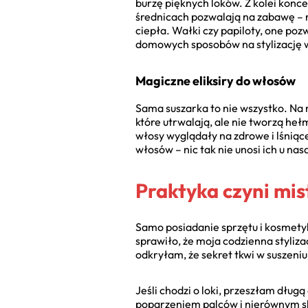
burzę pięknych loków. Z kolei konc
średnicach pozwalają na zabawę – r
ciepła. Wałki czy papiloty, one poz
domowych sposobów na stylizację 
Magiczne eliksiry do włosów
Sama suszarka to nie wszystko. Na m
które utrwalają, ale nie tworzą he
włosy wyglądały na zdrowe i lśniąc
włosów – nic tak nie unosi ich u nasa
Praktyka czyni mi
Samo posiadanie sprzętu i kosmet
sprawiło, że moja codzienna styliz
odkryłam, że sekret tkwi w suszeniu
Jeśli chodzi o loki, przeszłam dług
poparzeniem palców i nierównym skr