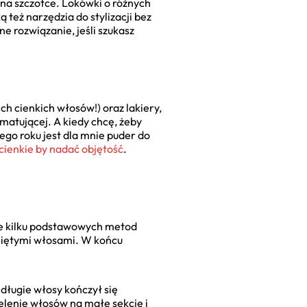
na szczotce. Lokówki o różnych
 też narzędzia do stylizacji bez
e rozwiązanie, jeśli szukasz
ch cienkich włosów!) oraz lakiery,
matującej. A kiedy chcę, żeby
ego roku jest dla mnie puder do
 cienkie by nadać objętość
.
ie kilku podstawowych metod
pniętymi włosami. W końcu
 długie włosy kończył się
elenie włosów na małe sekcje i