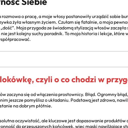
ość Siebie
 rozmowa o pracę, a moje włosy postanowiły urządzić sobie bun
rzywka żyła własnym życiem. Czułam się fatalnie, a moja pewnoś
dość”. Moja przygoda ze świadomą stylizacją włosów zaczęła si
 nie jest kolejny suchy poradnik. To moja historia i lekcje, które
 współpracować.
lokówkę, czyli o co chodzi w prz
sów zaczyna się od włączenia prostownicy. Błąd. Ogromny błąd, 
zanim jeszcze pomyślisz o układaniu. Podstawą jest zdrowa, nawil
stanie na dobrym płótnie.
bsolutna oczywistość, ale kluczowe jest dopasowanie produktów
łonność do przesuszonych końcówek, więc maski nawilżające s