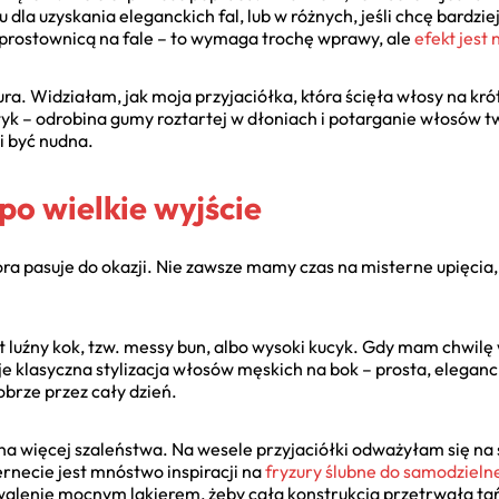
dla uzyskania eleganckich fal, lub w różnych, jeśli chcę bardzi
w prostownicą na fale – to wymaga trochę wprawy, ale
efekt jest
ura. Widziałam, jak moja przyjaciółka, która ścięła włosy na kró
tyk – odrobina gumy roztartej w dłoniach i potarganie włosów t
i być nudna.
o wielkie wyjście
óra pasuje do okazji. Nie zawsze mamy czas na misterne upięcia,
luźny kok, tzw. messy bun, albo wysoki kucyk. Gdy mam chwilę 
 klasyczna stylizacja włosów męskich na bok – prosta, eleganck
brze przez cały dzień.
na więcej szaleństwa. Na wesele przyjaciółki odważyłam się na 
ernecie jest mnóstwo inspiracji na
fryzury ślubne do samodzielnej
walenie mocnym lakierem, żeby cała konstrukcja przetrwała ta