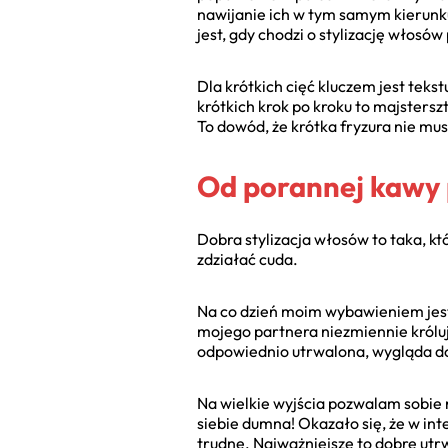
nawijanie ich w tym samym kierunku 
jest, gdy chodzi o stylizację włosó
Dla krótkich cięć kluczem jest tekst
krótkich krok po kroku to majstersz
To dowód, że krótka fryzura nie mus
Od porannej kawy p
Dobra stylizacja włosów to taka, kt
zdziałać cuda.
Na co dzień moim wybawieniem jest 
mojego partnera niezmiennie króluje
odpowiednio utrwalona, wygląda do
Na wielkie wyjścia pozwalam sobie 
siebie dumna! Okazało się, że w int
trudne. Najważniejsze to dobre utr