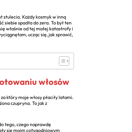
t stulecia. Każdy kosmyk w inną
ć siebie spadła do zera. To był ten
ę właśnie od tej małej katastrofy i
 wyciągnęłam, ucząc się, jak sprawić,
ygotowaniu włosów
za który moje włosy płaciły latami.
żona czupryna. To jak z
 do tego, czego naprawdę
tały się moim cotygodniowym