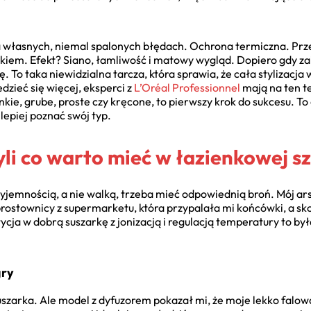
a własnych, niemal spalonych błędach. Ochrona termiczna. Prze
kiem. Efekt? Siano, łamliwość i matowy wygląd. Dopiero gdy 
To taka niewidzialna tarcza, która sprawia, że cała stylizacja 
dzieć się więcej, eksperci z
L’Oréal Professionnel
mają na ten t
nkie, grube, proste czy kręcone, to pierwszy krok do sukcesu. To
 lepiej poznać swój typ.
yli co warto mieć w łazienkowej s
rzyjemnością, a nie walką, trzeba mieć odpowiednią broń. Mój 
prostownicy z supermarketu, która przypalała mi końcówki, a sk
cja w dobrą suszarkę z jonizacją i regulacją temperatury to był
gry
suszarka. Ale model z dyfuzorem pokazał mi, że moje lekko falow