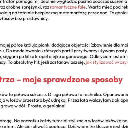
entrator pomaga mi idealnie wygładzić pasma podczas suszenia 
az drobne sprężynki, raz
romantyczne fale
. Warto mieć pod ręką
walają na totalnie bezpieczną metamorfozę przez noc. To genialn
włosów bez prostownicy.
ojej półce królują pianki dodające objętości (zbawienie dla moi
łmu. Do modelowania krótszych partii przy twarzy używam pasty 
e, sięgam po kilka kropel olejku arganowego. Odkryciem ostatni
dy. To absolutny hit, jeśli zastanawiasz się,
jak stylizować włosy
strza – moje sprawdzone sposoby
yków to połowa sukcesu. Druga połowa to technika. Opanowan
acja włosów przestała być udręką. Przez lata walczyłam z okla
 głową w dół. Proste, a genialne!
ą drogę. Na początku każdy tutorial stylizacja włosów lokówką na
ętem. Ale cierpliwość popłaca. Dziś wiem, że kluczem jest dzi