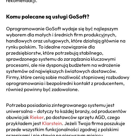
rekomendacji.
Komu polecane są usługi GoSoft?
Oprogramowanie GoSoft wydaje się być najlepszym
wyborem dla małych i średnich firm produkcyjnych,
handlowych oraz usługowych, które działają głównie na
rynku polskim. To idealne rozwiązanie dla
przedsiębiorstw, które potrzebują stabilnego,
sprawdzonego systemu do zarządzania kluczowymi
procesami, ale nie dysponują budżetem na wdrożenie
systemów od największych światowych dostawców.
Firmy, które cenią sobie możliwość stopniowej rozbudowy
oprogramowania i bezpośredni kontakt z producentem,
również powinny być zadowolone.
Potrzeba posiadania zintegrowanego systemu jest
uniwersalna – dotyczy to każdej branży, od producentów
obuwia jak
Rieker
, po dostawców sprzętu AGD, czego
przykładem jest
Klarstein
. Jeżeli Twoja firma poszukuje
przede wszystkim funkcjonalności zgodnej z polskimi
przepisami i nie stawia na pierwszym miejscu