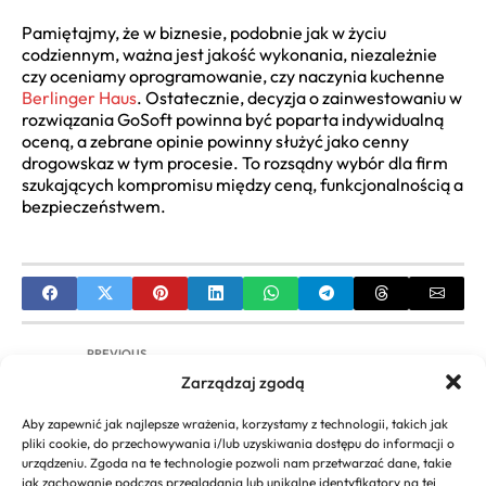
Pamiętajmy, że w biznesie, podobnie jak w życiu
codziennym, ważna jest jakość wykonania, niezależnie
czy oceniamy oprogramowanie, czy naczynia kuchenne
Berlinger Haus
. Ostatecznie, decyzja o zainwestowaniu w
rozwiązania GoSoft powinna być poparta indywidualną
oceną, a zebrane opinie powinny służyć jako cenny
drogowskaz w tym procesie. To rozsądny wybór dla firm
szukających kompromisu między ceną, funkcjonalnością a
bezpieczeństwem.
PREVIOUS
Zarządzaj zgodą
Jak skutecznie szukać firmy w CEIDG? Przewodnik
po weryfikacji
Aby zapewnić jak najlepsze wrażenia, korzystamy z technologii, takich jak
pliki cookie, do przechowywania i/lub uzyskiwania dostępu do informacji o
NEXT
urządzeniu. Zgoda na te technologie pozwoli nam przetwarzać dane, takie
jak zachowanie podczas przeglądania lub unikalne identyfikatory na tej