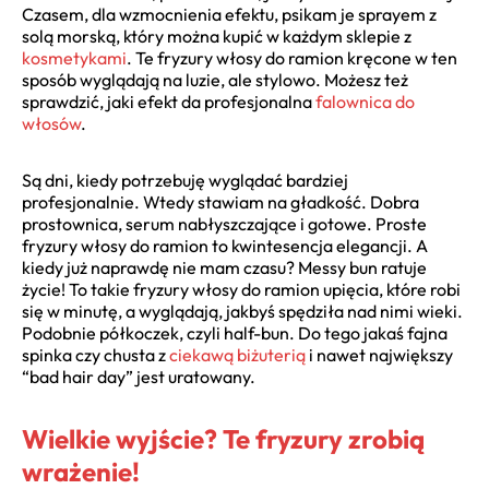
Czasem, dla wzmocnienia efektu, psikam je sprayem z
solą morską, który można kupić w każdym sklepie z
kosmetykami
. Te fryzury włosy do ramion kręcone w ten
sposób wyglądają na luzie, ale stylowo. Możesz też
sprawdzić, jaki efekt da profesjonalna
falownica do
włosów
.
Są dni, kiedy potrzebuję wyglądać bardziej
profesjonalnie. Wtedy stawiam na gładkość. Dobra
prostownica, serum nabłyszczające i gotowe. Proste
fryzury włosy do ramion to kwintesencja elegancji. A
kiedy już naprawdę nie mam czasu? Messy bun ratuje
życie! To takie fryzury włosy do ramion upięcia, które robi
się w minutę, a wyglądają, jakbyś spędziła nad nimi wieki.
Podobnie półkoczek, czyli half-bun. Do tego jakaś fajna
spinka czy chusta z
ciekawą biżuterią
i nawet największy
“bad hair day” jest uratowany.
Wielkie wyjście? Te fryzury zrobią
wrażenie!