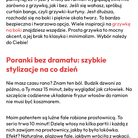
zarówno z grzywką, jak i bez. Jeśli się wahasz, spróbuj
curtain bangs, czyli grzywki-kurtyny. Jest dłuższa,
rozchodzi się na boki i pięknie okala twarz. To bardzo
bezpieczna i twarzowa opcja. Wiele inspiracji na
grzywkę
na boki
znajdziesz wszędzie. Prosta grzywka to mocny
akcent, a jej brak to klasyka i minimalizm. Wybór należy
do Ciebie!
Poranki bez dramatu: szybkie
stylizacje na co dzień
Nie masz czasu rano? Znam ten ból. Budzik dzwoni za
późno, a Ty masz 15 minut, żeby wyglądać jak człowiek. Na
szczęście codzienne układanie fryzur włosów do ramion
nie musi być koszmarem.
Moim patentem są luźne fale robione prostownicą. To
serio trwa 10 minut! Dzielę włosy na kilka partii i każdą z
nich zawijam na prostownicy, jakby to była lokówka.
Efekt? Naturalne, plażowe fale, jakbym wróciła z wakacji.