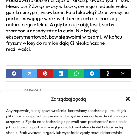
Podstawa to dobre narzędzia i kilka sprawdzonych trików.
Messy bun? Zwiąż włosy w kucyk, owiń go niedbale wokół
gumki i przypnij wsuwkami. Fale lokówką? Dziel włosy na
partie i nawijaj je w różnych kierunkach dla bardziej
naturalnego efektu. A gdy brakuje objętości, suchy
szampon u nasady zdziała cuda. Nie bój się
eksperymentować, baw się swoimi włosami. W końcu
fryzury włosy do ramion dają Ci nieskończone
możliwości.
PREVIOUS
Zarządzaj zgodą
Koloryzacja Sombre: Przewodnik po Subtelnym
Rozjaśnieniu Włosów | Cennik i Inspiracje
Aby zapewnić jak najlepsze wrażenia, korzystamy z technologii, takich jak
pliki cookie, do przechowywania i/lub uzyskiwania dostępu do informacji o
NEXT
urządzeniu. Zgoda na te technologie pozwoli nam przetwarzać dane, takie
jak zachowanie podczas przeglądania lub unikalne identyfikatory na tej
Modne Fryzury dla Chłopców: Trendy i Inspiracje |
stronie. Brak wyrażenia zgody lub wycofanie zgody może niekorzystnie
Przewodnik