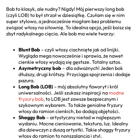
Bob to klasyk, ale nudny? Nigdy! Mój pierwszy long bob
(czyli LOB) to był strzał w dziesiątkę. Czułam się w nim
super stylowo, a jednocześnie mogłam bez problemu
związać włosy na siłownię. To idealna opcja, jeśli boisz się
zbyt radykalnego cięcia. Ale bob ma wiele twarzy:
Blunt Bob
– czyli włosy ciachnięte jak od linijki.
Wygląda mega nowocześnie i sprawia, że nawet
cienkie włosy wydają się gęstsze. Totalny sztos.
Asymetryczny bob
– dla odważnych! Jeden bok
dłuższy, drugi krótszy. Przyciąga spojrzenia i dodaje
pazura.
Long Bob (LOB)
– mój absolutny faworyt i król
uniwersalności. Jeśli szukasz inspiracji na
modne
fryzury bob
, to LOB jest zawsze bezpiecznym i
szykownym wyborem. To także genialne fryzury
włosy do ramion cienkich, bo dodają objętości.
Shaggy Bob
– artystyczny nieład w najlepszym
wydaniu. Mocne cieniowanie, tekstura, luz. Idealny
dla dziewczyn z duszą artystki. Takie shaggy fryzury
włosy do ramion to nonszalancja i styl.