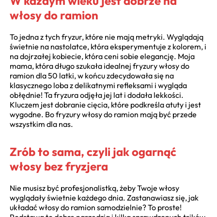
W każdym wieku jest dobrze na
włosy do ramion
To jedna z tych fryzur, które nie mają metryki. Wyglądają
świetnie na nastolatce, która eksperymentuje z kolorem, i
na dojrzałej kobiecie, która ceni sobie elegancję. Moja
mama, która długo szukała idealnej fryzury włosy do
ramion dla 50 latki, w końcu zdecydowała się na
klasycznego loba z delikatnymi refleksami i wygląda
obłędnie! Ta fryzura odjęła jej lat i dodała lekkości.
Kluczem jest dobranie cięcia, które podkreśla atuty i jest
wygodne. Bo fryzury włosy do ramion mają być przede
wszystkim dla nas.
Zrób to sama, czyli jak ogarnąć
włosy bez fryzjera
Nie musisz być profesjonalistką, żeby Twoje włosy
wyglądały świetnie każdego dnia. Zastanawiasz się, jak
układać włosy do ramion samodzielnie? To proste!