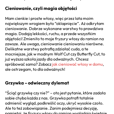
Cieniowanie, czyli magia objętości
Mam cienkie i proste włosy, więc przez lata moim
największym wrogiem było “oklapnięcie”. Aż odkryłam
cieniowanie. Dobrze wykonane warstwy to prawdziwa
magia. Dodają lekkości, ruchu, a przede wszystkim
objętości! Zmieniło to moje fryzury włosy do ramion na
zawsze. Ale uwaga, cieniowanie cieniowaniu nierówne.
Delikatne warstwy potrafią zdziałać cuda, a te
mocniejsze, jak w modnym Wolf Cut czy Butterfly Cut, to
już wyższa szkoła jazdy dla odważnych. Chcesz
spróbować sama? Zobacz
jak cieniować włosy w domu
,
ale ostrzegam, to dla odważnych!
Grzywka – odwieczny dylemat
“Ściąć grzywkę czy nie?” – oto jest pytanie, które zadała
sobie chyba każda z nas. Grzywka potrafi totalnie
odmienić wygląd, podkreślić oczy, ukryć wysokie czoło.
Ale to też zobowiązanie. Zanim podejmiesz decyzję,
pamiętaj, że fryzury włosy do ramion wyglądają świetnie