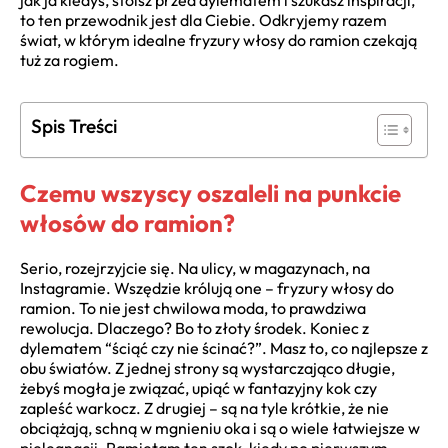
jak ja kiedyś, stoisz przed dylematem i szukasz inspiracji,
to ten przewodnik jest dla Ciebie. Odkryjemy razem
świat, w którym idealne fryzury włosy do ramion czekają
tuż za rogiem.
Spis Treści
Czemu wszyscy oszaleli na punkcie
włosów do ramion?
Serio, rozejrzyjcie się. Na ulicy, w magazynach, na
Instagramie. Wszędzie królują one – fryzury włosy do
ramion. To nie jest chwilowa moda, to prawdziwa
rewolucja. Dlaczego? Bo to złoty środek. Koniec z
dylematem “ściąć czy nie ścinać?”. Masz to, co najlepsze z
obu światów. Z jednej strony są wystarczająco długie,
żebyś mogła je związać, upiąć w fantazyjny kok czy
zapleść warkocz. Z drugiej – są na tyle krótkie, że nie
obciążają, schną w mgnieniu oka i są o wiele łatwiejsze w
pielęgnacji. Pamiętam ten szok, kiedy po pierwszym