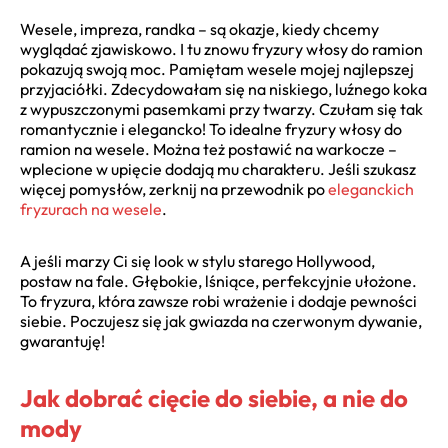
Wesele, impreza, randka – są okazje, kiedy chcemy
wyglądać zjawiskowo. I tu znowu fryzury włosy do ramion
pokazują swoją moc. Pamiętam wesele mojej najlepszej
przyjaciółki. Zdecydowałam się na niskiego, luźnego koka
z wypuszczonymi pasemkami przy twarzy. Czułam się tak
romantycznie i elegancko! To idealne fryzury włosy do
ramion na wesele. Można też postawić na warkocze –
wplecione w upięcie dodają mu charakteru. Jeśli szukasz
więcej pomysłów, zerknij na przewodnik po
eleganckich
fryzurach na wesele
.
A jeśli marzy Ci się look w stylu starego Hollywood,
postaw na fale. Głębokie, lśniące, perfekcyjnie ułożone.
To fryzura, która zawsze robi wrażenie i dodaje pewności
siebie. Poczujesz się jak gwiazda na czerwonym dywanie,
gwarantuję!
Jak dobrać cięcie do siebie, a nie do
mody