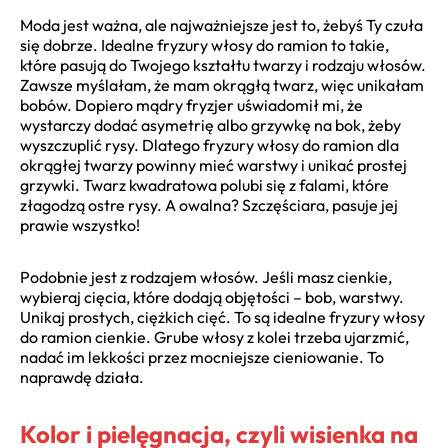
Moda jest ważna, ale najważniejsze jest to, żebyś Ty czuła
się dobrze. Idealne fryzury włosy do ramion to takie,
które pasują do Twojego kształtu twarzy i rodzaju włosów.
Zawsze myślałam, że mam okrągłą twarz, więc unikałam
bobów. Dopiero mądry fryzjer uświadomił mi, że
wystarczy dodać asymetrię albo grzywkę na bok, żeby
wyszczuplić rysy. Dlatego fryzury włosy do ramion dla
okrągłej twarzy powinny mieć warstwy i unikać prostej
grzywki. Twarz kwadratowa polubi się z falami, które
złagodzą ostre rysy. A owalna? Szczęściara, pasuje jej
prawie wszystko!
Podobnie jest z rodzajem włosów. Jeśli masz cienkie,
wybieraj cięcia, które dodają objętości – bob, warstwy.
Unikaj prostych, ciężkich cięć. To są idealne fryzury włosy
do ramion cienkie. Grube włosy z kolei trzeba ujarzmić,
nadać im lekkości przez mocniejsze cieniowanie. To
naprawdę działa.
Kolor i pielęgnacja, czyli wisienka na