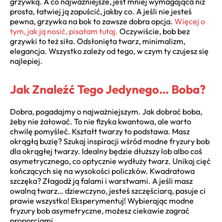
grzywką. A co najważniejsze, jest mniej wymagająca niż
prosta, łatwiej ją zapuścić, jakby co. A jeśli nie jesteś
pewna, grzywka na bok to zawsze dobra opcja.
Więcej o
tym, jak ją nosić, pisałam tutaj.
Oczywiście, bob bez
grzywki to też siła. Odsłonięta twarz, minimalizm,
elegancja. Wszystko zależy od tego, w czym ty czujesz się
najlepiej.
Jak Znaleźć Tego Jedynego… Boba?
Dobra, pogadajmy o najważniejszym. Jak dobrać boba,
żeby nie żałować. To nie fizyka kwantowa, ale warto
chwilę pomyśleć. Kształt twarzy to podstawa. Masz
okrągłą buzię? Szukaj inspiracji wśród modne fryzury bob
dla okrągłej twarzy. Idealny będzie dłuższy lob albo coś
asymetrycznego, co optycznie wydłuży twarz. Unikaj cięć
kończących się na wysokości policzków. Kwadratowa
szczęka? Złagodź ją falami i warstwami. A jeśli masz
owalną twarz… dziewczyno, jesteś szczęściarą, pasuje ci
prawie wszystko! Eksperymentuj! Wybierając modne
fryzury bob asymetryczne, możesz ciekawie zagrać
proporcjami.