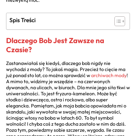
niezwykłą moc.
Spis Treści
Dlaczego Bob Jest Zawsze na
Czasie?
Zastanawiałaś się kiedyś, dlaczego bob nigdy nie
wychodzi z mody? To jakaś magia. Przecież to cięcie ma
już ponad sto lat, co można sprawdzić w
archiwach mody
!
A mimo to, widzimy je wszędzie – na czerwonych
dywanach, na ulicach, w biurach. Dla mnie jego siła tkwi w
uniwersalności. To jest fryzura-kameleon. Może być
słodka i dziewczęca, ostra i rockowa, albo super
elegancka. Pamiętam, jak moja babcia opowiadała mi o
skandalu, jaki wywołała w swojej małej miejscowości,
ścinając włosy na boba w latach 60. To był symbol
wolności! I chyba coś z tego ducha zostało w nim do dziś.
Poza tym, powiedzmy sobie szczerze, wygoda. Ile czasu
rano oszczędzamy, to nasze. Włosy są lżejsze, zdrowsze,