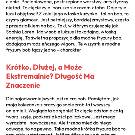
ciebie. Pocieniowane, postrzępione warstwy, artystyczny
nieład. To cięcie żyje, porusza się razem z tobą. Daje tyle
luzu i objętości! Z kolei jego włoska kuzynka, Italian bob, to
czysty glamour. Jest pełniejszy, bardziej zmysłowy, często
z przedziałkiem na bok. Taki, w którym czujesz się jak
Sophia Loren. Ma w sobie luksus i taką fajną, włoską
energię. To świetna propozycja dla modne fryzury bob,
dodająca młodzieńczego wigoru. Te wszystkie modne
fryzury bob łączy jedno – charakter!
Krótko, Dłużej, a Może
Ekstremalnie? Długość Ma
Znaczenie
Dla najodważniejszych jest micro bob. Pamiętam, jak
moja koleżanka z pracy go sobie zrobiła i wszyscy
oniemieli. Wyglądała obłędnie! To cięcie odsłania całą
twarz, szyję, podkreśla kości policzkowe. Jest mega
wyraziste i nowoczesne. Ale trzeba mieć do niego
odwagę, to na pewno. Taka modna krótka fryzura bob to
prawdziwy statement. Jeśli myślisz o tak odważnym