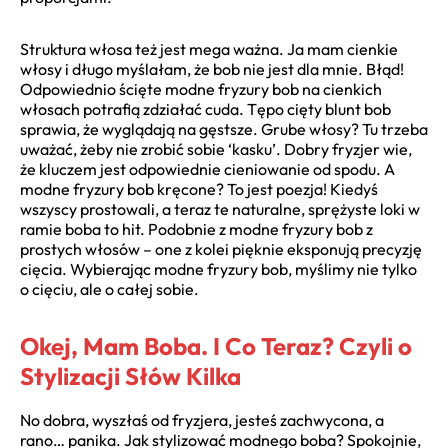
Struktura włosa też jest mega ważna. Ja mam cienkie
włosy i długo myślałam, że bob nie jest dla mnie. Błąd!
Odpowiednio ścięte modne fryzury bob na cienkich
włosach potrafią zdziałać cuda. Tępo cięty blunt bob
sprawia, że wyglądają na gęstsze. Grube włosy? Tu trzeba
uważać, żeby nie zrobić sobie ‘kasku’. Dobry fryzjer wie,
że kluczem jest odpowiednie cieniowanie od spodu. A
modne fryzury bob kręcone? To jest poezja! Kiedyś
wszyscy prostowali, a teraz te naturalne, sprężyste loki w
ramie boba to hit. Podobnie z modne fryzury bob z
prostych włosów – one z kolei pięknie eksponują precyzję
cięcia. Wybierając modne fryzury bob, myślimy nie tylko
o cięciu, ale o całej sobie.
Okej, Mam Boba. I Co Teraz? Czyli o
Stylizacji Słów Kilka
No dobra, wyszłaś od fryzjera, jesteś zachwycona, a
rano… panika. Jak stylizować modnego boba? Spokojnie,