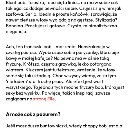
Blunt bob. Ta ostra, tępo cięta linia… no ma w sobie coś
takiego, co dodaje pewności siebie. Czujesz się w nim jak
szefowa. Serio. Idealnie proste końcówki sprawiają, że
nawet cieńsze włosy wyglądają na gęstsze. Stylizacja?
Banalna. Prostujesz i gotowe. Czysta, minimalistyczna
elegancja.
Ach, ten francuski bob… marzenie. Nonszalancja w
czystej postaci. Wyobrażasz sobie paryżankę, która pije
kawę w małej kafejce? Na pewno ma właśnie taką
fryzurę. Krótsza, często z grzywką, lekko potargana
wiatrem. Kluczem jest tu tekstura, wrażenie, że włosy
same się tak układają. Choć wszyscy wiemy, że za tym
‘nieładem’ stoi trochę pracy. Ale efekt jest wart
wszystkiego. To jedna z tych modne fryzury bob, która jest
sexy bez wysiłku. Po więcej takich inspiracji zawsze
zaglądam na
stronę Elle
.
A może coś z pazurem?
Jeśli masz duszę buntowniczki, wtedy choppy bob jest dla