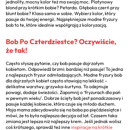
jednolity, mocny kolor też ma swoją moc. Platynowy
blond przy krótkim bobie? Petarda. Głęboka czerń przy
blunt bobie? Klasa sama w sobie. Wybierz kolor, który
pasuje do twojej energii. Najpiękniejsze modne fryzury
bob to te, które idealnie współgrają z koloryzacją.
Bob Po Czterdziestce? Oczywiście,
że tak!
Często słyszę pytanie, czy bob pasuje dojrzałym
kobietom. Odpowiedź brzmi: bardziej niż pasuje! To jedna
z najlepszych fryzur odmładzających. Modne fryzury bob
dla dojrzałych kobiet często stawiają na lekkość –
delikatne warstwy, grzywka-kurtyna. To odejmuje
powagi, dodaje świeżości. Zapomnij o ‘fryzurach dla pań
w pewnym wieku’. Dobrze ścięty bob jest ponadczasowy i
pasuje każdej kobiecie, która czuje się młodo duchem.
Moja mama zdecydowała się na boba po pięćdziesiątce i
mówi, że to była najlepsza decyzja od lat. Czasem taka
zmiana jest lepsza niż najlepszy krem. Jeśli jednak wolisz
coś krótszego, sprawdź też inne
inspiracje na krótkie