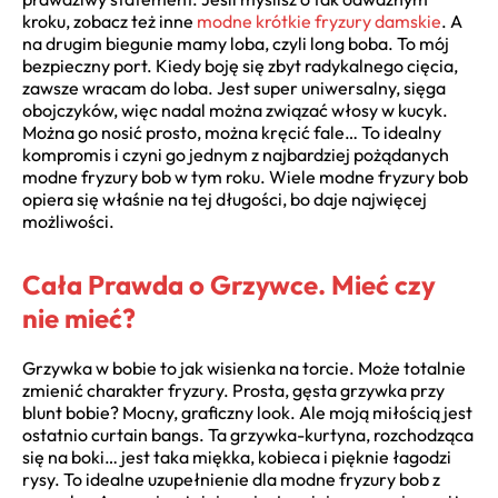
kroku, zobacz też inne
modne krótkie fryzury damskie
. A
na drugim biegunie mamy loba, czyli long boba. To mój
bezpieczny port. Kiedy boję się zbyt radykalnego cięcia,
zawsze wracam do loba. Jest super uniwersalny, sięga
obojczyków, więc nadal można związać włosy w kucyk.
Można go nosić prosto, można kręcić fale… To idealny
kompromis i czyni go jednym z najbardziej pożądanych
modne fryzury bob w tym roku. Wiele modne fryzury bob
opiera się właśnie na tej długości, bo daje najwięcej
możliwości.
Cała Prawda o Grzywce. Mieć czy
nie mieć?
Grzywka w bobie to jak wisienka na torcie. Może totalnie
zmienić charakter fryzury. Prosta, gęsta grzywka przy
blunt bobie? Mocny, graficzny look. Ale moją miłością jest
ostatnio curtain bangs. Ta grzywka-kurtyna, rozchodząca
się na boki… jest taka miękka, kobieca i pięknie łagodzi
rysy. To idealne uzupełnienie dla modne fryzury bob z