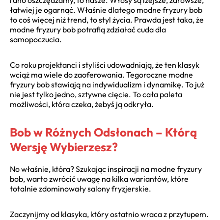
łatwiej je ogarnąć. Właśnie dlatego modne fryzury bob
to coś więcej niż trend, to styl życia. Prawda jest taka, że
modne fryzury bob potrafią zdziałać cuda dla
samopoczucia.
Co roku projektanci i styliści udowadniają, że ten klasyk
wciąż ma wiele do zaoferowania. Tegoroczne modne
fryzury bob stawiają na indywidualizm i dynamikę. To już
nie jest tylko jedno, sztywne cięcie. To cała paleta
możliwości, która czeka, żebyś ją odkryła.
Bob w Różnych Odsłonach – Którą
Wersję Wybierzesz?
No właśnie, która? Szukając inspiracji na modne fryzury
bob, warto zwrócić uwagę na kilka wariantów, które
totalnie zdominowały salony fryzjerskie.
Zaczynijmy od klasyka, który ostatnio wraca z przytupem.