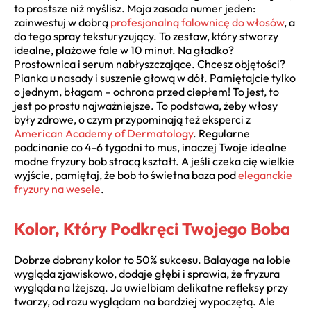
to prostsze niż myślisz. Moja zasada numer jeden:
zainwestuj w dobrą
profesjonalną falownicę do włosów
, a
do tego spray teksturyzujący. To zestaw, który stworzy
idealne, plażowe fale w 10 minut. Na gładko?
Prostownica i serum nabłyszczające. Chcesz objętości?
Pianka u nasady i suszenie głową w dół. Pamiętajcie tylko
o jednym, błagam – ochrona przed ciepłem! To jest, to
jest po prostu najważniejsze. To podstawa, żeby włosy
były zdrowe, o czym przypominają też eksperci z
American Academy of Dermatology
. Regularne
podcinanie co 4-6 tygodni to mus, inaczej Twoje idealne
modne fryzury bob stracą kształt. A jeśli czeka cię wielkie
wyjście, pamiętaj, że bob to świetna baza pod
eleganckie
fryzury na wesele
.
Kolor, Który Podkręci Twojego Boba
Dobrze dobrany kolor to 50% sukcesu. Balayage na lobie
wygląda zjawiskowo, dodaje głębi i sprawia, że fryzura
wygląda na lżejszą. Ja uwielbiam delikatne refleksy przy
twarzy, od razu wyglądam na bardziej wypoczętą. Ale