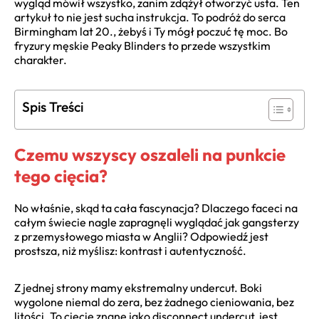
wygląd mówił wszystko, zanim zdążył otworzyć usta. Ten
artykuł to nie jest sucha instrukcja. To podróż do serca
Birmingham lat 20., żebyś i Ty mógł poczuć tę moc. Bo
fryzury męskie Peaky Blinders to przede wszystkim
charakter.
Spis Treści
Czemu wszyscy oszaleli na punkcie
tego cięcia?
No właśnie, skąd ta cała fascynacja? Dlaczego faceci na
całym świecie nagle zapragnęli wyglądać jak gangsterzy
z przemysłowego miasta w Anglii? Odpowiedź jest
prostsza, niż myślisz: kontrast i autentyczność.
Z jednej strony mamy ekstremalny undercut. Boki
wygolone niemal do zera, bez żadnego cieniowania, bez
litości. To cięcie znane jako disconnect undercut, jest