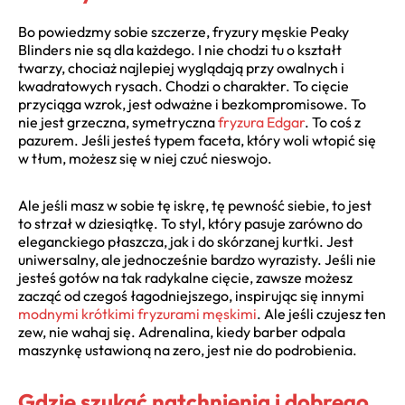
Bo powiedzmy sobie szczerze, fryzury męskie Peaky
Blinders nie są dla każdego. I nie chodzi tu o kształt
twarzy, chociaż najlepiej wyglądają przy owalnych i
kwadratowych rysach. Chodzi o charakter. To cięcie
przyciąga wzrok, jest odważne i bezkompromisowe. To
nie jest grzeczna, symetryczna
fryzura Edgar
. To coś z
pazurem. Jeśli jesteś typem faceta, który woli wtopić się
w tłum, możesz się w niej czuć nieswojo.
Ale jeśli masz w sobie tę iskrę, tę pewność siebie, to jest
to strzał w dziesiątkę. To styl, który pasuje zarówno do
eleganckiego płaszcza, jak i do skórzanej kurtki. Jest
uniwersalny, ale jednocześnie bardzo wyrazisty. Jeśli nie
jesteś gotów na tak radykalne cięcie, zawsze możesz
zacząć od czegoś łagodniejszego, inspirując się innymi
modnymi krótkimi fryzurami męskimi
. Ale jeśli czujesz ten
zew, nie wahaj się. Adrenalina, kiedy barber odpala
maszynkę ustawioną na zero, jest nie do podrobienia.
Gdzie szukać natchnienia i dobrego