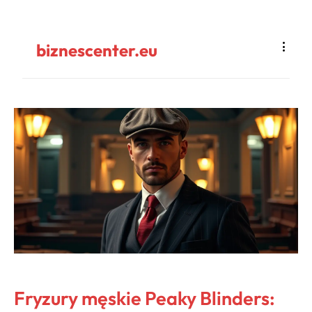
biznescenter.eu
Fryzury męskie Peaky Blinders: