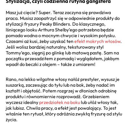
Stylizacja, czyli codzienna rutyna gangstera
Masz już cięcie? Super. Teraz zaczyna się prawdziwa
praca. Musisz zaopatrzyć się w odpowiednie produkty do
stylizacji fryzury Peaky Blinders. Do klasycznego,
lśniącego looku Arthura Shelby’ego potrzebna będzie
pomada wodna o mocnym chwycie i wysokim połysku.
Czasami aż kusi, żeby uzyskać ten
efekt mokrych włosów
.
Jeśli wolisz bardziej naturalny, teksturowany styl
Tommy’ego, sięgnij po glinkę lub matową pastę. Sam na
początku przesadziłem z pomadą i wyglądałem, jakbym
wpadł do beczki z olejem – także z umiarem!
Rano, na lekko wilgotne włosy nałóż prestyler, wysusz je
suszarką, zaczesując do tyłu lub na bok, żeby nadać im
kształt i objętość. Potem rozgrzej w dłoniach odrobinę
produktu i równomiernie rozprowadź. Grzebieniem
wyczesz idealny
przedziałek na boku
lub ułóż włosy tak,
jak lubisz. Chwila pracy, a efekt jest powalający. To jest
właśnie ten rytuał, który odróżnia zwykłą fryzurę od stylu
życia.