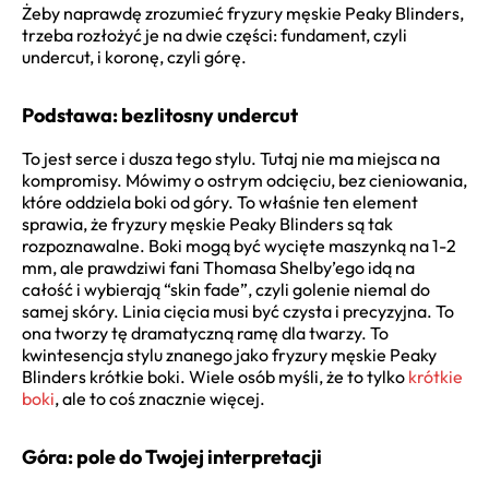
Żeby naprawdę zrozumieć fryzury męskie Peaky Blinders,
trzeba rozłożyć je na dwie części: fundament, czyli
undercut, i koronę, czyli górę.
Podstawa: bezlitosny undercut
To jest serce i dusza tego stylu. Tutaj nie ma miejsca na
kompromisy. Mówimy o ostrym odcięciu, bez cieniowania,
które oddziela boki od góry. To właśnie ten element
sprawia, że fryzury męskie Peaky Blinders są tak
rozpoznawalne. Boki mogą być wycięte maszynką na 1-2
mm, ale prawdziwi fani Thomasa Shelby’ego idą na
całość i wybierają “skin fade”, czyli golenie niemal do
samej skóry. Linia cięcia musi być czysta i precyzyjna. To
ona tworzy tę dramatyczną ramę dla twarzy. To
kwintesencja stylu znanego jako fryzury męskie Peaky
Blinders krótkie boki. Wiele osób myśli, że to tylko
krótkie
boki
, ale to coś znacznie więcej.
Góra: pole do Twojej interpretacji