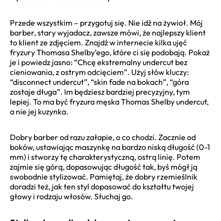
Przede wszystkim – przygotuj się. Nie idź na żywioł. Mój
barber, stary wyjadacz, zawsze mówi, że najlepszy klient
to klient ze zdjęciem. Znajdź w internecie kilka ujęć
fryzury Thomasa Shelby’ego, które ci się podobają. Pokaż
je i powiedz jasno: “Chcę ekstremalny undercut bez
cieniowania, z ostrym odcięciem”. Użyj słów kluczy:
“disconnect undercut”, “skin fade na bokach”, “góra
zostaje długa”. Im będziesz bardziej precyzyjny, tym
lepiej. To ma być fryzura męska Thomas Shelby undercut,
a nie jej kuzynka.
Dobry barber od razu załapie, o co chodzi. Zacznie od
boków, ustawiając maszynkę na bardzo niską długość (0-1
mm) i stworzy tę charakterystyczną, ostrą linię. Potem
zajmie się górą, dopasowując długość tak, byś mógł ją
swobodnie stylizować. Pamiętaj, że dobry rzemieślnik
doradzi też, jak ten styl dopasować do kształtu twojej
głowy i rodzaju włosów. Słuchaj go.