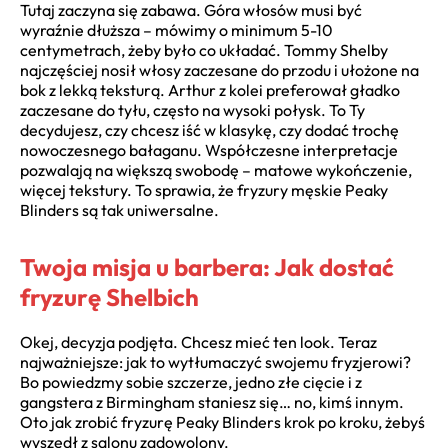
Tutaj zaczyna się zabawa. Góra włosów musi być
wyraźnie dłuższa – mówimy o minimum 5-10
centymetrach, żeby było co układać. Tommy Shelby
najczęściej nosił włosy zaczesane do przodu i ułożone na
bok z lekką teksturą. Arthur z kolei preferował gładko
zaczesane do tyłu, często na wysoki połysk. To Ty
decydujesz, czy chcesz iść w klasykę, czy dodać trochę
nowoczesnego bałaganu. Współczesne interpretacje
pozwalają na większą swobodę – matowe wykończenie,
więcej tekstury. To sprawia, że fryzury męskie Peaky
Blinders są tak uniwersalne.
Twoja misja u barbera: Jak dostać
fryzurę Shelbich
Okej, decyzja podjęta. Chcesz mieć ten look. Teraz
najważniejsze: jak to wytłumaczyć swojemu fryzjerowi?
Bo powiedzmy sobie szczerze, jedno złe cięcie i z
gangstera z Birmingham staniesz się… no, kimś innym.
Oto jak zrobić fryzurę Peaky Blinders krok po kroku, żebyś
wyszedł z salonu zadowolony.