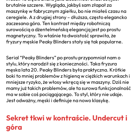
brutalnie szczere. Wygląda, jakbyś sam złapał za
maszynkę w fabrycznym zgiełku, bo nie miałeś czasu na
ceregiele. A z drugiej strony – dłuższa, często elegancko
zaczesana góra. Ten kontrast między robotniczą
surowością a dżentelmeńską elegancją jest po prostu
magnetyczny. To właśnie ta dwoistość sprawiła, że
fryzury męskie Peaky Blinders stały się tak popularne.
Serial “Peaky Blinders” po prostu przypomniał nam o
stylu, który narodził się z konieczności. Taka fryzura
męska lata 20. Peaky Blinders była praktyczna. Krótkie
boki to mniej problemów z higieną w ciężkich warunkach i
mniejsze ryzyko, że włosy wkręcą się w maszyny. Dziś nie
mamy już takich problemów, ale ta surowa funkcjonalność
ma w sobie coś pociągającego. To styl, który nie udaje.
Jest odważny, męski i definiuje na nowo klasykę.
Sekret tkwi w kontraście. Undercut i
góra