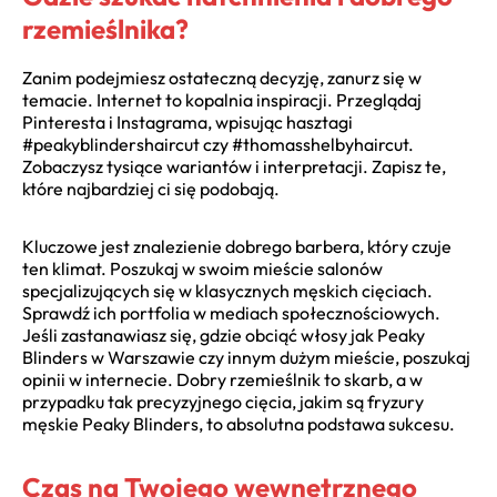
rzemieślnika?
Zanim podejmiesz ostateczną decyzję, zanurz się w
temacie. Internet to kopalnia inspiracji. Przeglądaj
Pinteresta i Instagrama, wpisując hasztagi
#peakyblindershaircut czy #thomasshelbyhaircut.
Zobaczysz tysiące wariantów i interpretacji. Zapisz te,
które najbardziej ci się podobają.
Kluczowe jest znalezienie dobrego barbera, który czuje
ten klimat. Poszukaj w swoim mieście salonów
specjalizujących się w klasycznych męskich cięciach.
Sprawdź ich portfolia w mediach społecznościowych.
Jeśli zastanawiasz się, gdzie obciąć włosy jak Peaky
Blinders w Warszawie czy innym dużym mieście, poszukaj
opinii w internecie. Dobry rzemieślnik to skarb, a w
przypadku tak precyzyjnego cięcia, jakim są fryzury
męskie Peaky Blinders, to absolutna podstawa sukcesu.
Czas na Twojego wewnętrznego