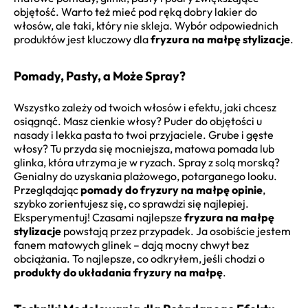
objętość. Warto też mieć pod ręką dobry lakier do
włosów, ale taki, który nie skleja. Wybór odpowiednich
produktów jest kluczowy dla
fryzura na małpę stylizacje
.
Pomady, Pasty, a Może Spray?
Wszystko zależy od twoich włosów i efektu, jaki chcesz
osiągnąć. Masz cienkie włosy? Puder do objętości u
nasady i lekka pasta to twoi przyjaciele. Grube i gęste
włosy? Tu przyda się mocniejsza, matowa pomada lub
glinka, która utrzyma je w ryzach. Spray z solą morską?
Genialny do uzyskania plażowego, potarganego looku.
Przeglądając
pomady do fryzury na małpę opinie
,
szybko zorientujesz się, co sprawdzi się najlepiej.
Eksperymentuj! Czasami najlepsze
fryzura na małpę
stylizacje
powstają przez przypadek. Ja osobiście jestem
fanem matowych glinek – dają mocny chwyt bez
obciążania. To najlepsze, co odkryłem, jeśli chodzi o
produkty do układania fryzury na małpę
.