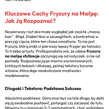
Kluczowe Cechy Fryzury na Małpę:
Jak Ją Rozpoznać?
Na pierwszy rzut oka może wyglądać jak zwykłe „messy
hair”. Błąd. Diabeł tkwi w szczegółach, a konkretnie w
precyzji cięcia, które ten chaos umożliwia. To nie jest
fryzura, którą zrobi ci pierwszy lepszy fryzjer po taniości.
Tu trzeba artysty. Profesjonalista wie, że udane
fryzura
na małpę stylizacje
zaczynają się od nożyczek, a nie od
pomady. Rozpoznasz ją po mocno wycieniowanych,
krótszych bokach i dłuższej, pełnej tekstury koronie
włosów, która daje nieskończone możliwości
modelowania.
Długość i Tekstura: Podstawa Sukcesu
Absolutna podstawa. Góra musi być na tyle długa, by dało
się ją swobodnie postawić, potargać czy zaczesać do tyłu.
Mówimy tu o minimum 5-7 centymetrach, choć widziałem