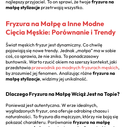
najlepszy przyjaciel. To on sprawi, że twoje
fryzura na
małpę stylizacje
przetrwają wszystko.
Fryzura na Małpę a Inne Modne
Cięcia Męskie: Porównanie i Trendy
Świat męskich fryzur jest dynamiczny. Co chwilę
pojawiają się nowe trendy. Jednak „małpa” ma w sobie
coś, co sprawia, że nie znika. To ponadczasowy
buntownik. Warto rzucić okiem na szerszy kontekst, jaki
przedstawia
przewodnik po modnych fryzurach męskich
,
by zrozumieć jej fenomen. Analizując różne
fryzura na
małpę stylizacje
, widzimy jej unikalność.
Dlaczego Fryzura na Małpę Wciąż Jest na Topie?
Ponieważ jest autentyczna. W erze idealnych,
wygładzonych fryzur, ona oferuje odrobinę chaosu i
naturalności. To fryzura dla mężczyzn, którzy nie boją się
pokazać charakteru. Porównanie
fryzura na małpę