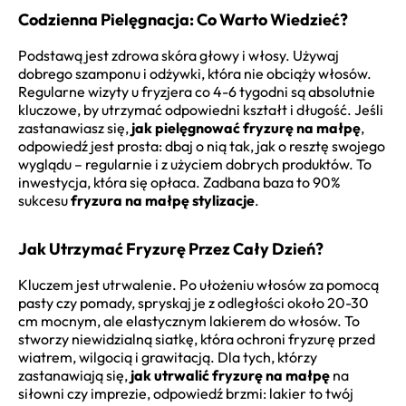
Codzienna Pielęgnacja: Co Warto Wiedzieć?
Podstawą jest zdrowa skóra głowy i włosy. Używaj
dobrego szamponu i odżywki, która nie obciąży włosów.
Regularne wizyty u fryzjera co 4-6 tygodni są absolutnie
kluczowe, by utrzymać odpowiedni kształt i długość. Jeśli
zastanawiasz się,
jak pielęgnować fryzurę na małpę
,
odpowiedź jest prosta: dbaj o nią tak, jak o resztę swojego
wyglądu – regularnie i z użyciem dobrych produktów. To
inwestycja, która się opłaca. Zadbana baza to 90%
sukcesu
fryzura na małpę stylizacje
.
Jak Utrzymać Fryzurę Przez Cały Dzień?
Kluczem jest utrwalenie. Po ułożeniu włosów za pomocą
pasty czy pomady, spryskaj je z odległości około 20-30
cm mocnym, ale elastycznym lakierem do włosów. To
stworzy niewidzialną siatkę, która ochroni fryzurę przed
wiatrem, wilgocią i grawitacją. Dla tych, którzy
zastanawiają się,
jak utrwalić fryzurę na małpę
na
siłowni czy imprezie, odpowiedź brzmi: lakier to twój