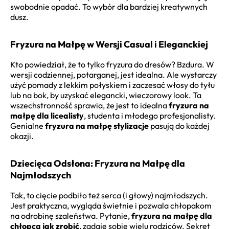
swobodnie opadać. To wybór dla bardziej kreatywnych
dusz.
Fryzura na Małpę w Wersji Casual i Eleganckiej
Kto powiedział, że to tylko fryzura do dresów? Bzdura. W
wersji codziennej, potarganej, jest idealna. Ale wystarczy
użyć pomady z lekkim połyskiem i zaczesać włosy do tyłu
lub na bok, by uzyskać elegancki, wieczorowy look. Ta
wszechstronność sprawia, że jest to idealna
fryzura na
małpę dla licealisty
, studenta i młodego profesjonalisty.
Genialne
fryzura na małpę stylizacje
pasują do każdej
okazji.
Dziecięca Odsłona: Fryzura na Małpę dla
Najmłodszych
Tak, to cięcie podbiło też serca (i głowy) najmłodszych.
Jest praktyczna, wygląda świetnie i pozwala chłopakom
na odrobinę szaleństwa. Pytanie,
fryzura na małpę dla
chłopca jak zrobić
, zadaje sobie wielu rodziców. Sekret