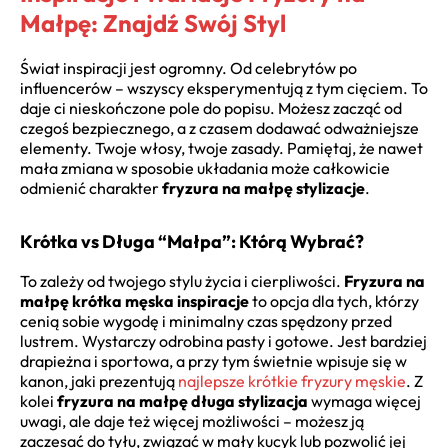
Małpę: Znajdź Swój Styl
Świat inspiracji jest ogromny. Od celebrytów po
influencerów – wszyscy eksperymentują z tym cięciem. To
daje ci nieskończone pole do popisu. Możesz zacząć od
czegoś bezpiecznego, a z czasem dodawać odważniejsze
elementy. Twoje włosy, twoje zasady. Pamiętaj, że nawet
mała zmiana w sposobie układania może całkowicie
odmienić charakter
fryzura na małpę stylizacje
.
Krótka vs Długa “Małpa”: Którą Wybrać?
To zależy od twojego stylu życia i cierpliwości.
Fryzura na
małpę krótka męska inspiracje
to opcja dla tych, którzy
cenią sobie wygodę i minimalny czas spędzony przed
lustrem. Wystarczy odrobina pasty i gotowe. Jest bardziej
drapieżna i sportowa, a przy tym świetnie wpisuje się w
kanon, jaki prezentują
najlepsze krótkie fryzury męskie
. Z
kolei
fryzura na małpę długa stylizacja
wymaga więcej
uwagi, ale daje też więcej możliwości – możesz ją
zaczesać do tyłu, związać w mały kucyk lub pozwolić jej