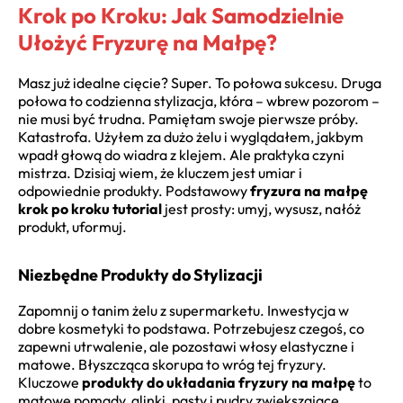
Krok po Kroku: Jak Samodzielnie
Ułożyć Fryzurę na Małpę?
Masz już idealne cięcie? Super. To połowa sukcesu. Druga
połowa to codzienna stylizacja, która – wbrew pozorom –
nie musi być trudna. Pamiętam swoje pierwsze próby.
Katastrofa. Użyłem za dużo żelu i wyglądałem, jakbym
wpadł głową do wiadra z klejem. Ale praktyka czyni
mistrza. Dzisiaj wiem, że kluczem jest umiar i
odpowiednie produkty. Podstawowy
fryzura na małpę
krok po kroku tutorial
jest prosty: umyj, wysusz, nałóż
produkt, uformuj.
Niezbędne Produkty do Stylizacji
Zapomnij o tanim żelu z supermarketu. Inwestycja w
dobre kosmetyki to podstawa. Potrzebujesz czegoś, co
zapewni utrwalenie, ale pozostawi włosy elastyczne i
matowe. Błyszcząca skorupa to wróg tej fryzury.
Kluczowe
produkty do układania fryzury na małpę
to
matowe pomady, glinki, pasty i pudry zwiększające