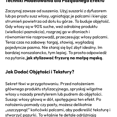
Techniki Modelowania dla Pożądanego Efektu
Zaczynaj zawsze od suszenia. Użyj suszarki z dyfuzorem
lub po prostu susz włosy, ugniatając je palcami i kierując
strumień powietrza od dołu ku górze. To buduje objętość.
Gdy włosy są w 90% suche, weź odrobinę produktu
(wielkości paznokcia), rozgrzej go w dłoniach i
równomiernie rozprowadź, przeczesując włosy palcami.
Teraz czas na zabawę: targaj, stawiaj, wygładzaj
pojedyncze pasma. Nie staraj się być zbyt idealny. Im
bardziej nonszalancko, tym lepiej. To prosta odpowiedź
na pytanie,
jak stylizować fryzurę na małpę męską
.
Jak Dodać Objętości i Tekstury?
Sekret tkwi w przygotowaniu. Przed nałożeniem
głównego produktu stylizacyjnego, spryskaj wilgotne
włosy u nasady prestylerem lub pudrem do objętości.
Susząc włosy głową w dół, spotęgujesz ten efekt. Po
nałożeniu pomady czy pasty, możesz delikatnie
„uszczypnąć” końcówki palcami, aby podkreślić teksturę i
stworzyć pazurki. To właśnie te detale odróżniają