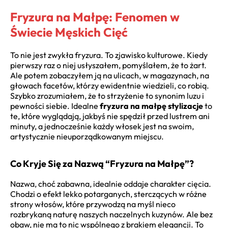
Fryzura na Małpę: Fenomen w
Świecie Męskich Cięć
To nie jest zwykła fryzura. To zjawisko kulturowe. Kiedy
pierwszy raz o niej usłyszałem, pomyślałem, że to żart.
Ale potem zobaczyłem ją na ulicach, w magazynach, na
głowach facetów, którzy ewidentnie wiedzieli, co robią.
Szybko zrozumiałem, że to strzyżenie to synonim luzu i
pewności siebie. Idealne
fryzura na małpę stylizacje
to
te, które wyglądają, jakbyś nie spędził przed lustrem ani
minuty, a jednocześnie każdy włosek jest na swoim,
artystycznie nieuporządkowanym miejscu.
Co Kryje Się za Nazwą “Fryzura na Małpę”?
Nazwa, choć zabawna, idealnie oddaje charakter cięcia.
Chodzi o efekt lekko potarganych, sterczących w różne
strony włosów, które przywodzą na myśl nieco
rozbrykaną naturę naszych naczelnych kuzynów. Ale bez
obaw, nie ma to nic wspólnego z brakiem elegancji. To