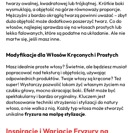
twarzy owalnej, kwadratowej lub trójkątnej. Krótkie boki
wysmuklają, a objętość na górze równoważy proporcje.
Mężczyźni z bardzo okrągłą twarzą powinni uważać – zbyt
duża objętość może dodatkowo poszerzyć twarz. Co do
włosów, najlepiej sprawdza się na włosach prostych lub
lekko falowanych, które są podatne na układanie. Ale nie
martw się, jeśli masz inne.
Modyfikacje dla Włosów Kręconych i Prostych
Masz idealnie proste włosy? Świetnie, ale będziesz musiał
popracować nad teksturą i objętością, używając
odpowiednich produktów. Twoje włosy są kręcone? Też
super! Wystarczy pozwolić lokom żyć własnym życiem na
czubku głowy, mocno skracając boki. Efekt może być
spektakularny i bardzo oryginalny. Kluczem jest
dostosowanie techniki strzyżenia i stylizacji do natury
włosa, a nie walka z nią. Każdy typ włosa może stworzyć
unikalne
fryzura na małpę stylizacje
.
Inspiracje i Wariacje Fryzury na