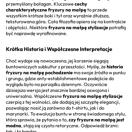
przemyślany bałagan. Kluczowe
cechy
charakterystyczne fryzury na małpę
to przede
wszystkim krótsze boki i tył oraz wyraźnie dłuższa,
teksturowana góra. Cała filozofia opiera się na kontraście
i objętości. Niektóre
fryzura na małpę stylizacje
potrafią
być naprawdę wyrafinowane.
Krótka Historia i Współczesne Interpretacje
Choć wydaje się nowoczesna, jej korzenie sięgają
buntowniczych subkultur z przeszłości. Myślę, że
historia
fryzury na małpę pochodzenie
ma swoje źródła w punku
i grungu, gdzie anty-establishmentowe podejście do
wyglądu było na porządku dziennym. Oczywiście
dzisiejsza wersja jest znacznie bardziej oswojona i
uniwersalna. Współczesne
fryzura na małpę stylizacje
czerpią z tej wolności, ale dodają jej szczyptę elegancji,
pozwalając nosić ją zarówno do t-shirtu, jak i do
marynarki. To ewolucja buntu w stronę świadomego stylu,
która sprawia, że pytania o to,
czy fryzura na małpę jest
modna
, stają się czysto retoryczne. Odpowiedź brzmi:
tak, i to bardzo.