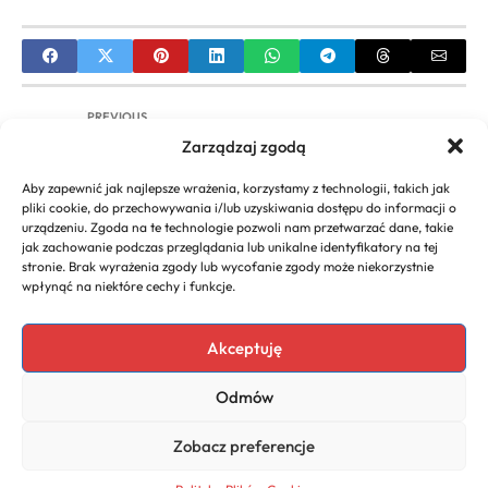
PREVIOUS
Zarządzaj zgodą
Fryzura Męska na Grzybka Stylizacje | Jak
Układać i Pielęgnować
Aby zapewnić jak najlepsze wrażenia, korzystamy z technologii, takich jak
pliki cookie, do przechowywania i/lub uzyskiwania dostępu do informacji o
NEXT
urządzeniu. Zgoda na te technologie pozwoli nam przetwarzać dane, takie
jak zachowanie podczas przeglądania lub unikalne identyfikatory na tej
Warkocz na wesele inspiracje i stylizacje | Odkryj
stronie. Brak wyrażenia zgody lub wycofanie zgody może niekorzystnie
Idealną Fryzurę
wpłynąć na niektóre cechy i funkcje.
Akceptuję
Copyright 2026. All rights
Polecany program do
Odmów
reserved powered by
faktur
biznescenter.eu
Polityka
Zobacz preferencje
Prywatności