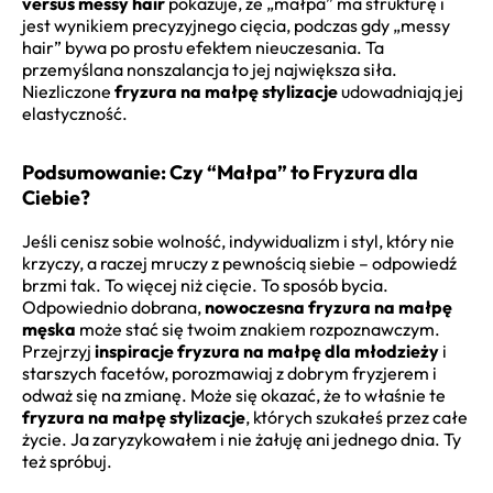
versus messy hair
pokazuje, że „małpa” ma strukturę i
jest wynikiem precyzyjnego cięcia, podczas gdy „messy
hair” bywa po prostu efektem nieuczesania. Ta
przemyślana nonszalancja to jej największa siła.
Niezliczone
fryzura na małpę stylizacje
udowadniają jej
elastyczność.
Podsumowanie: Czy “Małpa” to Fryzura dla
Ciebie?
Jeśli cenisz sobie wolność, indywidualizm i styl, który nie
krzyczy, a raczej mruczy z pewnością siebie – odpowiedź
brzmi tak. To więcej niż cięcie. To sposób bycia.
Odpowiednio dobrana,
nowoczesna fryzura na małpę
męska
może stać się twoim znakiem rozpoznawczym.
Przejrzyj
inspiracje fryzura na małpę dla młodzieży
i
starszych facetów, porozmawiaj z dobrym fryzjerem i
odważ się na zmianę. Może się okazać, że to właśnie te
fryzura na małpę stylizacje
, których szukałeś przez całe
życie. Ja zaryzykowałem i nie żałuję ani jednego dnia. Ty
też spróbuj.