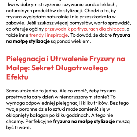
tkwi w dobrym strzyżeniu i używaniu bardzo lekkich,
naturalnych produktów do stylizacji. Chodzi o to, by
fryzura wyglądała naturalnie i nie przeszkadzała w
zabawie. Jeśli szukasz więcej pomysłów, warto sprawdzić,
co oferuje ogólny
przewodnik po fryzurach dla chłopca
, a
także inne
trendy i inspiracje
. To dowód, że dobre
fryzura
na małpę stylizacje
są ponad wiekiem.
Pielęgnacja i Utrwalenie Fryzury na
Małpę: Sekret Długotrwałego
Efektu
Samo ułożenie to jedno. Ale co zrobić, żeby fryzura
przetrwała cały dzień w nienaruszonym stanie? To
wymaga odpowiedniej pielęgnacji i kilku trików. Bez tego
twoje poranne dzieło sztuki może zamienić się w
oklapnięty bałagan po kilku godzinach. A tego nie
chcemy. Perfekcyjne
fryzura na małpę stylizacje
muszą
być trwałe.