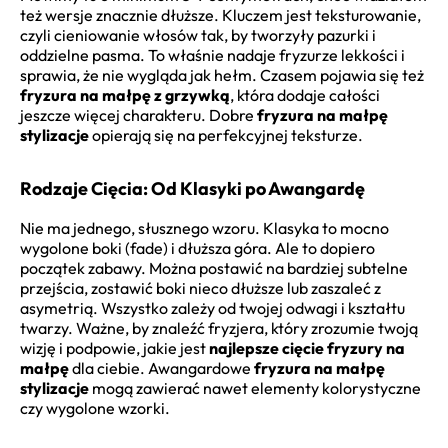
też wersje znacznie dłuższe. Kluczem jest teksturowanie,
czyli cieniowanie włosów tak, by tworzyły pazurki i
oddzielne pasma. To właśnie nadaje fryzurze lekkości i
sprawia, że nie wygląda jak hełm. Czasem pojawia się też
fryzura na małpę z grzywką
, która dodaje całości
jeszcze więcej charakteru. Dobre
fryzura na małpę
stylizacje
opierają się na perfekcyjnej teksturze.
Rodzaje Cięcia: Od Klasyki po Awangardę
Nie ma jednego, słusznego wzoru. Klasyka to mocno
wygolone boki (fade) i dłuższa góra. Ale to dopiero
początek zabawy. Można postawić na bardziej subtelne
przejścia, zostawić boki nieco dłuższe lub zaszaleć z
asymetrią. Wszystko zależy od twojej odwagi i kształtu
twarzy. Ważne, by znaleźć fryzjera, który zrozumie twoją
wizję i podpowie, jakie jest
najlepsze cięcie fryzury na
małpę
dla ciebie. Awangardowe
fryzura na małpę
stylizacje
mogą zawierać nawet elementy kolorystyczne
czy wygolone wzorki.