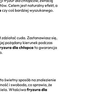
cji fryzur dla chłopców
, zwracaj
tów. Celem jest naturalny efekt, a
a
czy coś bardziej wyszukanego.
 zdziałać cuda. Zastanawiasz się,
c jej pożądany kierunek podczas
ryzura dla chłopca
to gwarancja
a.
 to świetny sposób na znalezienie
dność i swoboda, co sprawia, że
ciela. Właściwa
fryzura dla