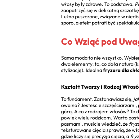
włosy były zdrowe. To podstawa.
P
zaopatrzyć się w delikatną szczotkę
Luźno puszczone, związane w nied
sporo, a efekt potrafi być spektaku
Co Wziąć pod Uwag
Sama moda to nie wszystko. Wybiera
dwa elementy: to, co dała natura (ks
stylizację). Idealna
fryzura dla ch
Kształt Twarzy i Rodzaj Włos
To fundament. Zastanawiasz się,
ja
owalna? Jesteście szczęściarzami, 
górą. A co z rodzajem włosów? To d
powiek wielu rodzicom. Warto postaw
pasmami, musicie wiedzieć, że
fryz
teksturowane cięcia sprawią, że wł
gdzie liczy się precyzja cięcia, a
fry