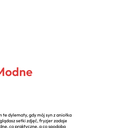
 Modne
te dylematy, gdy mój syn z aniołka
lądasz setki zdjęć, fryzjer zadaje
odne, co praktyczne, a co spodoba