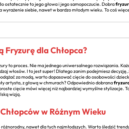
 ostatecznie to jego głowa i jego samopoczucie. Dobra
fryzur
na wyrażenie siebie, nawet w bardzo młodym wieku. To coś więcej
ą Fryzurę dla Chłopca?
ryzury to proces. Nie ma jednego uniwersalnego rozwiązania. Każ
rodzaj włosów. I to jest super! Dlatego zanim podejmiesz decyzję
podążać za modą, warto dopasować cięcie do osobowości dziecka
mały artysta, z głową w chmurach? Odpowiednio dobrana
fryzur
proste cięcie mówi więcej niż najbardziej wymyślne stylizacje. 
elską wizją.
a Chłopców w Różnym Wieku
o różnorodny, nawet dla tych najmłodszych. Warto śledzić trend