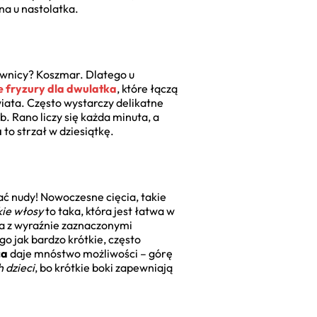
na u nastolatka.
wnicy? Koszmar. Dlatego u
e fryzury dla dwulatka
, które łączą
wiata. Często wystarczy delikatne
b. Rano liczy się każda minuta, a
a
to strzał w dziesiątkę.
ać nudy! Nowoczesne cięcia, takie
kie włosy
to taka, która jest łatwa w
cia z wyraźnie zaznaczonymi
ego jak bardzo krótkie, często
ca
daje mnóstwo możliwości – górę
 dzieci
, bo krótkie boki zapewniają