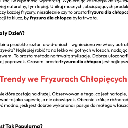
ylizacji w zupełności wystarczą. Wybierając
kosmetyki do styliza
ziej naturalny, tym lepiej. Unikaj mocnych, obciążających produk
zy każdej fryzury, niezależnie czy to prosta
fryzura dla chłopc
ji to klucz, by
fryzura dla chłopca
była trwała.
ały Dzień?
bina produktu roztarta w dłoniach i wgnieciona we włosy potrafi
grzywka
? Najlepiej robić to na lekko wilgotnych włosach, nadają
ewem. To prosta metoda na trwałą stylizację. Dobrze ułożona
f
iej poprawek. Czasami prosta
fryzura dla chłopca
jest najlepsz
 Trendy we Fryzurach Chłopięcych
iektóre zostają na dłużej. Obserwowanie tego, co jest na topie,
tować to jako sugestię, a nie obowiązek. Obecnie króluje różnoro
ć modna, jeśli jest dobrze wykonana i pasuje do małego właści
est Tak Popularna?