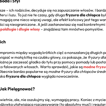
boda i Styl
sze – ich rodziców, decyduje się na zapuszczanie włosów. I bard
u i luzu. To już nie te czasy, gdy długa
fryzura dla chłopca
był
agają one nieco więcej uwagi, ale efekt końcowy jest tego wart
ci są nieograniczone. A jeśli zastanawiasz się nad konkretnymi 
poldlugie i dlugie wlosy
– znajdziesz tam mnóstwo pomysłów.
ich
ompromis między wygodą krótkich cięć a nonszalancją długich 
wiązać w małą kitkę na czubku głowy, co pokazuje, że
fryzury dl
żna je zaczesać gładko do tyłu przy pomocy pomady lub posta
ko falowanych włosach. Warto sprawdzić, jakie są
modne fryzur
. Obecnie bardzo popularne są
modne fryzury dla chłopców średn
Taka
fryzura dla chłopca
wygląda nowocześnie.
 Jak Pielęgnować?
wietnie, ale, nie oszukujmy się, wymagają pracy. Koniec z myc
dżywka ułatwiająca rozczesywanie (to absolutny mus!) i regula