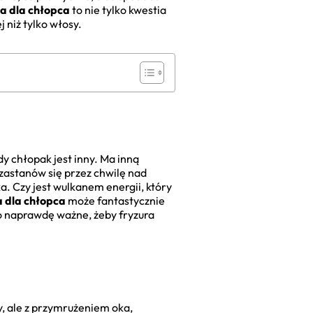
a dla chłopca
to nie tylko kwestia
 niż tylko włosy.
dy chłopak jest inny. Ma inną
, zastanów się przez chwilę nad
. Czy jest wulkanem energii, który
a dla chłopca
może fantastycznie
To naprawdę ważne, żeby fryzura
y, ale z przymrużeniem oka,