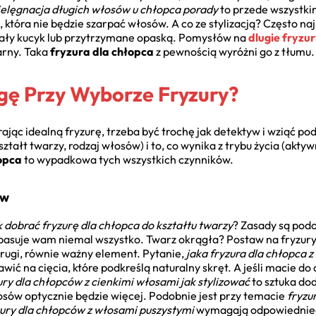
ielęgnacja długich włosów u chłopca porady
to przede wszystki
, która nie będzie szarpać włosów. A co ze stylizacją? Często n
bały kucyk lub przytrzymane opaską. Pomysłów na
dlugie fryzu
larny. Taka
fryzura dla chłopca
z pewnością wyróżni go z tłumu.
ę Przy Wyborze Fryzury?
jąc idealną fryzurę, trzeba być trochę jak detektyw i wziąć po
ztałt twarzy, rodzaj włosów) i to, co wynika z trybu życia (akty
łopca
to wypadkowa tych wszystkich czynników.
ów
k dobrać fryzurę dla chłopca do kształtu twarzy
? Zasady są podo
pasuje wam niemal wszystko. Twarz okrągła? Postaw na fryzury
rugi, równie ważny element. Pytanie,
jaka fryzura dla chłopca 
ić na cięcia, które podkreślą naturalny skręt. A jeśli macie do 
ury dla chłopców z cienkimi włosami jak stylizować
to sztuka do
osów optycznie będzie więcej. Podobnie jest przy temacie
fryzu
zury dla chłopców z włosami puszystymi
wymagają odpowiednieg