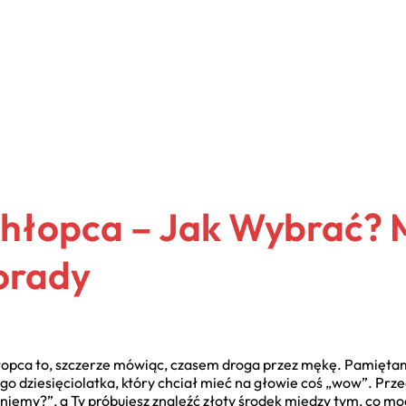
Chłopca – Jak Wybrać?
Porady
łopca to, szczerze mówiąc, czasem droga przez mękę. Pamiętam 
o dziesięciolatka, który chciał mieć na głowie coś „wow”. Przeg
 tniemy?”, a Ty próbujesz znaleźć złoty środek między tym, co m