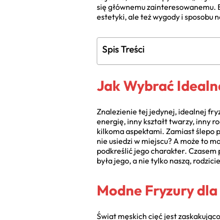
się głównemu zainteresowanemu. Bo
estetyki, ale też wygody i sposobu 
Spis Treści
Jak Wybrać Idealn
Znalezienie tej jedynej, idealnej f
energię, inny kształt twarzy, inny 
kilkoma aspektami. Zamiast ślepo 
nie usiedzi w miejscu? A może to 
podkreślić jego charakter. Czasem 
była jego, a nie tylko naszą, rodzici
Modne Fryzury dl
Świat męskich cięć jest zaskakując