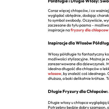
Półdługie i Długie Włosy: Swo
Coraz więcej chłopców, i co ważniej
wyglądać obłędnie, dodając charakter
to symbol swobody. Oczywiście, wym
zaczesane do tyłu pasma – możliwoś
inspiracje na
fryzury dla chlopcow 
Inspiracje dla Włosów Półdług
Włosy półdługie to fantastyczny k
możliwości stylizacyjne. Można je z
zarezerwowane dla dziewczynek. Mo
idealna długość dla chłopców o lek
wlosow
, by znaleźć coś idealnego
dłuższa, a boki delikatnie krótsze. 
Długie Fryzury dla Chłopców:
Długie włosy u chłopca wyglądają ś
Potrzebny będzie dobry szampon, o