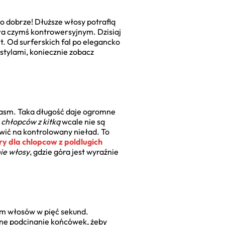
zo dobrze! Dłuższe włosy potrafią
a czymś kontrowersyjnym. Dzisiaj
. Od surferskich fal po elegancko
stylami, koniecznie zobacz
pasm. Taka długość daje ogromne
a chłopców z kitką
wcale nie są
wić na kontrolowany nieład. To
y dla chlopcow z poldlugich
ie włosy
, gdzie góra jest wyraźnie
iem włosów w pięć sekund.
rne podcinanie końcówek, żeby