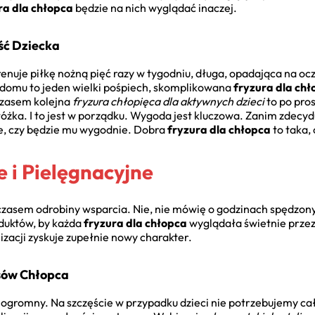
ra dla chłopca
będzie na nich wyglądać inaczej.
ść Dziecka
trenuje piłkę nożną pięć razy w tygodniu, długa, opadająca na 
ym domu to jeden wielki pośpiech, skomplikowana
fryzura dla ch
 Czasem kolejna
fryzura chłopięca dla aktywnych dzieci
to po pros
óżka. I to jest w porządku. Wygoda jest kluczowa. Zanim zdecydu
e, czy będzie mu wygodnie. Dobra
fryzura dla chłopca
to taka, 
e i Pielęgnacyjne
czasem odrobiny wsparcia. Nie, nie mówię o godzinach spędzony
oduktów, by każda
fryzura dla chłopca
wyglądała świetnie przez
lizacji zyskuje zupełnie nowy charakter.
sów Chłopca
st ogromny. Na szczęście w przypadku dzieci nie potrzebujemy ca