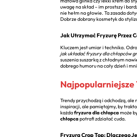
matowa glinka czy lekki krem do st
uwagę na skład – im prostszy i bard
nie hełm na głowie. Ta zasada dotyc
Dobrze dobrany kosmetyk do stylizac
Jak Utrzymać Fryzurę Przez C
Kluczem jest umiar i technika. Odro
jak układać fryzury dla chłopców 
suszenia suszarką z chłodnym nawi
dobrego humoru na cały dzień i mn
Najpopularniejsze
Trendy przychodzą i odchodzą, ale n
inspiracji, ale pamiętajmy, by trak
każda
fryzura dla chłopca
może by
chłopca
potrafi zdziałać cuda.
Fryzura Crop Top: Dlaczego J