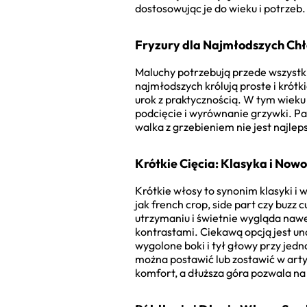
dostosowując je do wieku i potrzeb.
Fryzury dla Najmłodszych Ch
Maluchy potrzebują przede wszyst
najmłodszych królują proste i krót
urok z praktycznością. W tym wieku
podcięcie i wyrównanie grzywki. P
walka z grzebieniem nie jest najle
Krótkie Cięcia: Klasyka i Now
Krótkie włosy to synonim klasyki i
jak french crop, side part czy buzz c
utrzymaniu i świetnie wygląda nawet
kontrastami. Ciekawą opcją jest un
wygolone boki i tył głowy przy jed
można postawić lub zostawić w art
komfort, a dłuższa góra pozwala na