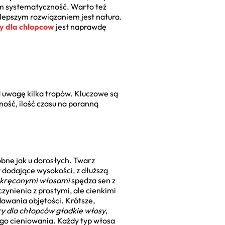
m systematyczność. Warto też
ajlepszym rozwiązaniem jest natura.
ry dla chlopcow
jest naprawdę
d uwagę kilka tropów. Kluczowe są
wność, ilość czasu na poranną
bne jak u dorosłych. Twarz
 dodające wysokości, z dłuższą
z kręconymi włosami
spędza sen z
czynienia z prostymi, ale cienkimi
dawania objętości. Krótsze,
ry dla chłopców gładkie włosy
,
o cieniowania. Każdy typ włosa