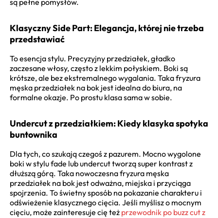
są pełne pomysłów.
Klasyczny Side Part: Elegancja, której nie trzeba
przedstawiać
To esencja stylu. Precyzyjny przedziałek, gładko
zaczesane włosy, często z lekkim połyskiem. Boki są
krótsze, ale bez ekstremalnego wygalania. Taka fryzura
męska przedziałek na bok jest idealna do biura, na
formalne okazje. Po prostu klasa sama w sobie.
Undercut z przedziałkiem: Kiedy klasyka spotyka
buntownika
Dla tych, co szukają czegoś z pazurem. Mocno wygolone
boki w stylu fade lub undercut tworzą super kontrast z
dłuższą górą. Taka nowoczesna fryzura męska
przedziałek na bok jest odważna, miejska i przyciąga
spojrzenia. To świetny sposób na pokazanie charakteru i
odświeżenie klasycznego cięcia. Jeśli myślisz o mocnym
cięciu, może zainteresuje cię też
przewodnik po buzz cut z