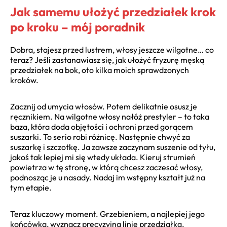
Jak samemu ułożyć przedziałek krok
po kroku – mój poradnik
Dobra, stajesz przed lustrem, włosy jeszcze wilgotne… co
teraz? Jeśli zastanawiasz się, jak ułożyć fryzurę męską
przedziałek na bok, oto kilka moich sprawdzonych
kroków.
Zacznij od umycia włosów. Potem delikatnie osusz je
ręcznikiem. Na wilgotne włosy nałóż prestyler – to taka
baza, która doda objętości i ochroni przed gorącem
suszarki. To serio robi różnicę. Następnie chwyć za
suszarkę i szczotkę. Ja zawsze zaczynam suszenie od tyłu,
jakoś tak lepiej mi się wtedy układa. Kieruj strumień
powietrza w tę stronę, w którą chcesz zaczesać włosy,
podnosząc je u nasady. Nadaj im wstępny kształt już na
tym etapie.
Teraz kluczowy moment. Grzebieniem, a najlepiej jego
końcówką, wyznacz precyzyjną linię przedziałka.