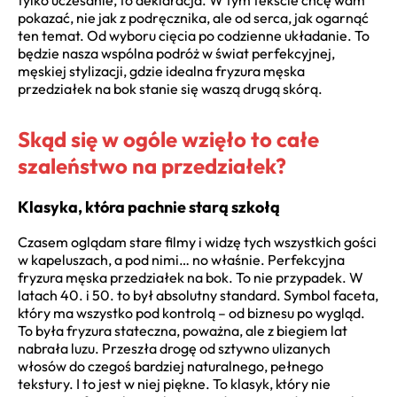
tylko uczesanie, to deklaracja. W tym tekście chcę wam
pokazać, nie jak z podręcznika, ale od serca, jak ogarnąć
ten temat. Od wyboru cięcia po codzienne układanie. To
będzie nasza wspólna podróż w świat perfekcyjnej,
męskiej stylizacji, gdzie idealna fryzura męska
przedziałek na bok stanie się waszą drugą skórą.
Skąd się w ogóle wzięło to całe
szaleństwo na przedziałek?
Klasyka, która pachnie starą szkołą
Czasem oglądam stare filmy i widzę tych wszystkich gości
w kapeluszach, a pod nimi… no właśnie. Perfekcyjna
fryzura męska przedziałek na bok. To nie przypadek. W
latach 40. i 50. to był absolutny standard. Symbol faceta,
który ma wszystko pod kontrolą – od biznesu po wygląd.
To była fryzura stateczna, poważna, ale z biegiem lat
nabrała luzu. Przeszła drogę od sztywno ulizanych
włosów do czegoś bardziej naturalnego, pełnego
tekstury. I to jest w niej piękne. To klasyk, który nie