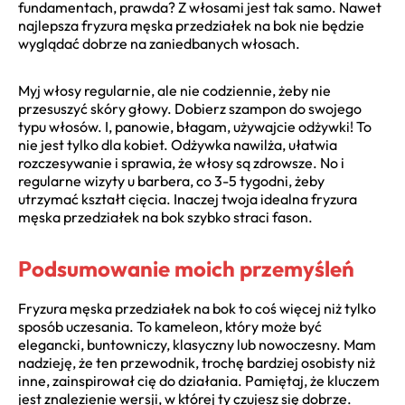
fundamentach, prawda? Z włosami jest tak samo. Nawet
najlepsza fryzura męska przedziałek na bok nie będzie
wyglądać dobrze na zaniedbanych włosach.
Myj włosy regularnie, ale nie codziennie, żeby nie
przesuszyć skóry głowy. Dobierz szampon do swojego
typu włosów. I, panowie, błagam, używajcie odżywki! To
nie jest tylko dla kobiet. Odżywka nawilża, ułatwia
rozczesywanie i sprawia, że włosy są zdrowsze. No i
regularne wizyty u barbera, co 3-5 tygodni, żeby
utrzymać kształt cięcia. Inaczej twoja idealna fryzura
męska przedziałek na bok szybko straci fason.
Podsumowanie moich przemyśleń
Fryzura męska przedziałek na bok to coś więcej niż tylko
sposób uczesania. To kameleon, który może być
elegancki, buntowniczy, klasyczny lub nowoczesny. Mam
nadzieję, że ten przewodnik, trochę bardziej osobisty niż
inne, zainspirował cię do działania. Pamiętaj, że kluczem
jest znalezienie wersji, w której ty czujesz się dobrze.