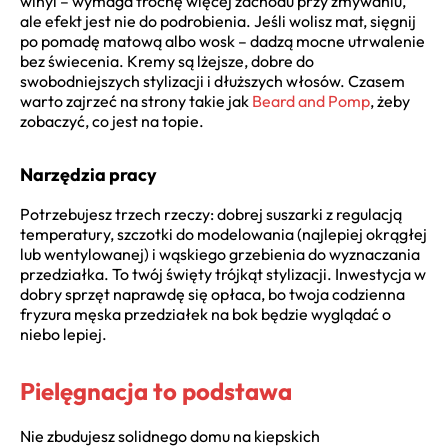
winyl – wymaga trochę więcej zachodu przy zmywaniu,
ale efekt jest nie do podrobienia. Jeśli wolisz mat, sięgnij
po pomadę matową albo wosk – dadzą mocne utrwalenie
bez świecenia. Kremy są lżejsze, dobre do
swobodniejszych stylizacji i dłuższych włosów. Czasem
warto zajrzeć na strony takie jak
Beard and Pomp
, żeby
zobaczyć, co jest na topie.
Narzędzia pracy
Potrzebujesz trzech rzeczy: dobrej suszarki z regulacją
temperatury, szczotki do modelowania (najlepiej okrągłej
lub wentylowanej) i wąskiego grzebienia do wyznaczania
przedziałka. To twój święty trójkąt stylizacji. Inwestycja w
dobry sprzęt naprawdę się opłaca, bo twoja codzienna
fryzura męska przedziałek na bok będzie wyglądać o
niebo lepiej.
Pielęgnacja to podstawa
Nie zbudujesz solidnego domu na kiepskich