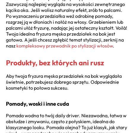
Zazwyczaj najlepiej wygląda na wysokości zewnętrznego
kącika oka. Jeśli wolisz naturalny efekt, zrób to palcami.
Po wyznaczeniu przedziałka weź odrobinę pomady,
rozgrzej ją w dłoniach i nałóż na włosy. Grzebieniem lub
palcami ułóż fryzurę, nadając jej ostateczny kształt. Voilà!
Twoja idealna fryzura męska przedziałek na bok jest
gotowa. A jeśli chcesz zgłębić temat stylizacji, zerknij na
nasz
kompleksowy przewodnik po stylizacji włosów
.
Produkty, bez których ani rusz
Aby twoja fryzura męska przedziałek na bok wyglądała
świetnie, potrzebujesz dobrego sprzętu. Odpowiednie
kosmetyki to połowa sukcesu.
Pomady, woski i inne cuda
Pomada wodna to twój daily driver. Niezawodna, łatwa w
obsłudze i zmywaniu, często z połyskiem, idealna do
klasycznego looku. Pomada olejna? To już klasyk, jak stary