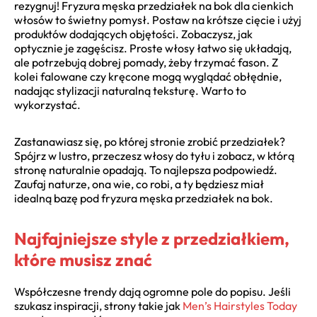
rezygnuj! Fryzura męska przedziałek na bok dla cienkich
włosów to świetny pomysł. Postaw na krótsze cięcie i użyj
produktów dodających objętości. Zobaczysz, jak
optycznie je zagęścisz. Proste włosy łatwo się układają,
ale potrzebują dobrej pomady, żeby trzymać fason. Z
kolei falowane czy kręcone mogą wyglądać obłędnie,
nadając stylizacji naturalną teksturę. Warto to
wykorzystać.
Zastanawiasz się, po której stronie zrobić przedziałek?
Spójrz w lustro, przeczesz włosy do tyłu i zobacz, w którą
stronę naturalnie opadają. To najlepsza podpowiedź.
Zaufaj naturze, ona wie, co robi, a ty będziesz miał
idealną bazę pod fryzura męska przedziałek na bok.
Najfajniejsze style z przedziałkiem,
które musisz znać
Współczesne trendy dają ogromne pole do popisu. Jeśli
szukasz inspiracji, strony takie jak
Men’s Hairstyles Today