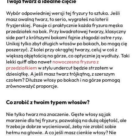
Twoja twarz a idealne cięcie
Wybór odpowiedniej wersji tej fryzury to sztuka. Jeśli
masz owalną twarz, to serio, wygrałeś na loterii
fryzjerskiej. Pasuje ci praktycznie każda fryzura męska
przedziałek na bok. Przy kwadratowej twarzy, klasyczny
side part z krótszymi bokami fajnie złagodzi ostre rysy.
Unikaj tylko zbyt długich włosów po bokach, bo mogą cię
poszerzyć. Z kolei przy okrągłej twarzy, celuj w coś z
większą objętością na górze, co optycznie ją wydłuży. Taki
lekki quiff albo nawet
nowoczesna fryzura z
przedziałkiem
w stylu undercut będzie strzałem w
dziesiątkę. A jeśli masz twarz trójkątną, z szerszym
czołem? Dłuższe włosy po bokach i na górze pomogą
zrównoważyć proporcje.
Co zrobić z twoim typem włosów?
Nie tylko twarz ma znaczenie. Gęste włosy są jak
marzenie dla tej fryzury, pozwalają na dużą objętość, ale
trzeba je dobrze wycieniować, żeby nie zrobić sobie
hełmu na głowie. A co jeśli masz cienkie włosy? Nie