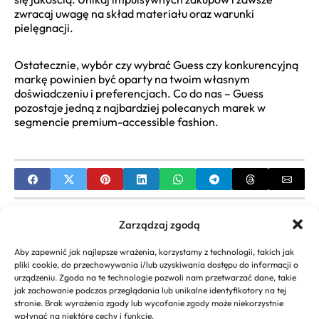
zwracaj uwagę na skład materiału oraz warunki
pielęgnacji.
Ostatecznie, wybór czy wybrać Guess czy konkurencyjną
markę powinien być oparty na twoim własnym
doświadczeniu i preferencjach. Co do nas – Guess
pozostaje jedną z najbardziej polecanych marek w
segmencie premium-accessible fashion.
PREVIOUS
Zarządzaj zgodą
Wdrożenie systemu CMMS w firmie?
Aby zapewnić jak najlepsze wrażenia, korzystamy z technologii, takich jak
pliki cookie, do przechowywania i/lub uzyskiwania dostępu do informacji o
NEXT
urządzeniu. Zgoda na te technologie pozwoli nam przetwarzać dane, takie
jak zachowanie podczas przeglądania lub unikalne identyfikatory na tej
Firma Kruk windykacja: Kompletny przewodnik
stronie. Brak wyrażenia zgody lub wycofanie zgody może niekorzystnie
dla dłużnika
wpłynąć na niektóre cechy i funkcje.