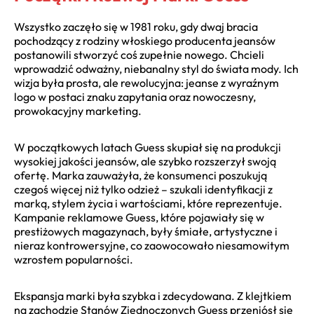
Wszystko zaczęło się w 1981 roku, gdy dwaj bracia
pochodzący z rodziny włoskiego producenta jeansów
postanowili stworzyć coś zupełnie nowego. Chcieli
wprowadzić odważny, niebanalny styl do świata mody. Ich
wizja była prosta, ale rewolucyjna: jeanse z wyraźnym
logo w postaci znaku zapytania oraz nowoczesny,
prowokacyjny marketing.
W początkowych latach Guess skupiał się na produkcji
wysokiej jakości jeansów, ale szybko rozszerzył swoją
ofertę. Marka zauważyła, że konsumenci poszukują
czegoś więcej niż tylko odzież – szukali identyfikacji z
marką, stylem życia i wartościami, które reprezentuje.
Kampanie reklamowe Guess, które pojawiały się w
prestiżowych magazynach, były śmiałe, artystyczne i
nieraz kontrowersyjne, co zaowocowało niesamowitym
wzrostem popularności.
Ekspansja marki była szybka i zdecydowana. Z klejtkiem
na zachodzie Stanów Zjednoczonych Guess przeniósł się