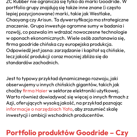
ZC Rubber nie ogranicza się tylko do marki Goodride. W
portfolio grupy znajdują się także inne znane (i często
lepiej pozycjonowane) marki, takie jak Westlake,
Chaoyang czy Arisun. Ta dywersyfikacja ma strategiczne
znaczenie. Grupa inwestuje ogromne sumy w badania i
rozwój, co pozwala im wdrażać nowoczesne technologie
w oponach ekonomicznych. Wiele osób zastanawia się,
firma goodride chińska czy europejska produkcja.
Odpowiedź jest jasna: zarządzanie i kapitał są chińskie,
lecz jakość produkcji coraz mocniej zbliża się do
standardów zachodnich.
Jest to typowy przykład dynamicznego rozwoju, jaki
obserwujemy u innych chińskich gigantów, takich jak
choćby
firma Haier
w sektorze elektroniki użytkowej.
Warto również dowiadywać się więcej o innych firmach z
Azji, oferujących wysoką jakość, na przykład poznając
informacje o narzędziach Yato
, aby zrozumieć skalę
inwestycji i ambicji wschodnich producentów.
Portfolio produktów Goodride – Czy