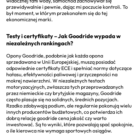
widocznej tafli wody, samochód zachowywał się
przewidywalnie i pewnie, dając mi poczucie kontroli. To
był moment, w którym przekonałem się do tej
ekonomicznej marki.
Testy i certyfikaty – Jak Goodride wypada w
niezależnych rankingach?
Opony Goodride, podobnie jak każda opona
sprzedawana w Unii Europejskiej, muszą posiadać
odpowiednie certyfikaty ECE i spełniać normy dotyczące
hałasu, efektywności paliwowej i przyczepności na
mokrej nawierzchni. W niezależnych testach
motoryzacyjnych, zwłaszcza tych przeprowadzanych
przez niemieckie czy brytyjskie magazyny, Goodride
często plasuje się na solidnych, średnich pozycjach.
Rzadko zdobywają podium, ale regularnie pokonują wielu
innych producentów budżetowych, co potwierdza ich
dobrą relację goodride cena jakość czy warto
inwestować. Są to wyniki, które pozwalają spać spokojnie,
o ile kierowca nie wymaga sportowych osiągów.