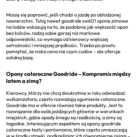
Muszę się poprawić, jeśli chodzi o jazdę po oblodzonej
nawierzchni. Tutaj nawet goodride sw601 opinie zimowe
na lodzie wskazują na to, że podobnie jak większość opon
bez kolców, radzą sobie gorzej niż markowe
odpowiedniki, co wymaga od kierowcy większej
ostrożności i mniejszej prędkości. Trzeba po prostu
pamiętać, że niska cena nie czyni cudów – ale oferuje
solidną bazę.
Opony całoroczne Goodride – Kompromis między
latem a zimą?
Kierowcy, którzy nie chcą dwukrotnie w roku odwiedzać
wulkanizatora, często rozważają ogumienie całoroczne.
Goodride ma w ofercie również takie produkty. Jest to
rozwiązanie dla osób jeżdżących głównie w warunkach
miejskich, gdzie opady śniegu są rzadkością, a zimy są
łagodne. Interesującym aspektem są opony goodride
całoroczne testy i porównania, które często umieszczają
je w środku stawki, podkreślając ich równomierne osiągi –