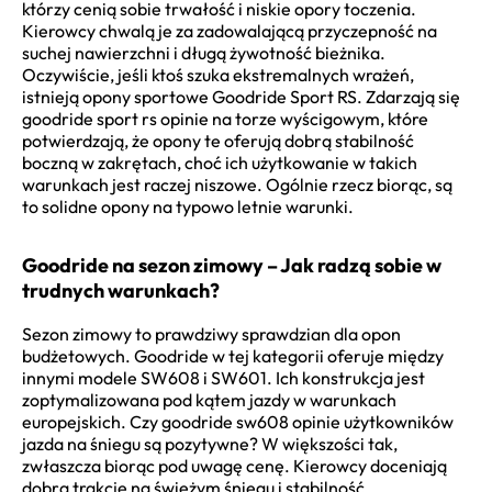
którzy cenią sobie trwałość i niskie opory toczenia.
Kierowcy chwalą je za zadowalającą przyczepność na
suchej nawierzchni i długą żywotność bieżnika.
Oczywiście, jeśli ktoś szuka ekstremalnych wrażeń,
istnieją opony sportowe Goodride Sport RS. Zdarzają się
goodride sport rs opinie na torze wyścigowym, które
potwierdzają, że opony te oferują dobrą stabilność
boczną w zakrętach, choć ich użytkowanie w takich
warunkach jest raczej niszowe. Ogólnie rzecz biorąc, są
to solidne opony na typowo letnie warunki.
Goodride na sezon zimowy – Jak radzą sobie w
trudnych warunkach?
Sezon zimowy to prawdziwy sprawdzian dla opon
budżetowych. Goodride w tej kategorii oferuje między
innymi modele SW608 i SW601. Ich konstrukcja jest
zoptymalizowana pod kątem jazdy w warunkach
europejskich. Czy goodride sw608 opinie użytkowników
jazda na śniegu są pozytywne? W większości tak,
zwłaszcza biorąc pod uwagę cenę. Kierowcy doceniają
dobrą trakcję na świeżym śniegu i stabilność.