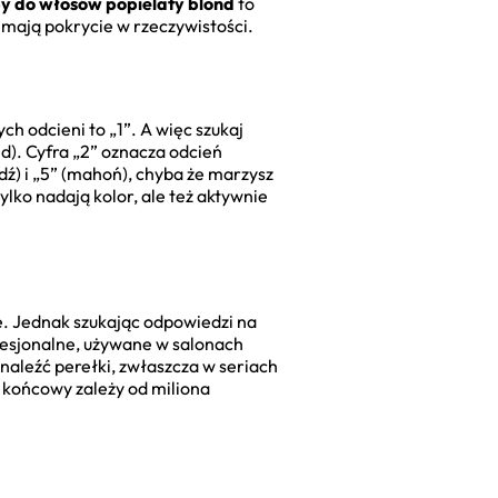
y do włosów popielaty blond
to
 mają pokrycie w rzeczywistości.
h odcieni to „1”. A więc szukaj
ond). Cyfra „2” oznacza odcień
iedź) i „5” (mahoń), chyba że marzysz
ylko nadają kolor, ale też aktywnie
ie. Jednak szukając odpowiedzi na
fesjonalne, używane w salonach
naleźć perełki, zwłaszcza w seriach
t końcowy zależy od miliona