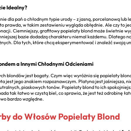
ie Idealny?
cznie dla pań o chłodnym typie urody – z jasną, porcelanową lub l
, to prawda, w takim zestawieniu wygląda obłędnie. Ale czy to je
nacji. Ciemniejszy, grafitowy popielaty blond może świetnie wyg
emniejszej bazie dodadzą charakteru niemal każdemu. Dlatego n
żnych. Dla tych, które chcą eksperymentować i znaleźć swoją u
londem a Innymi Chłodnymi Odcieniami
ych blondów jest bogaty. Czym więc wyróżnia się popielaty blo
a jest jego znakiem rozpoznawczym. Platyna jest jaśniejsza, nie
tralnych, piaskowych tonów. Popielaty blond to ich spokojniejs
ada tak łatwo w czystą biel, co sprawia, że jest też odrobinę ła
łowo bardzo względne.
rby do Włosów Popielaty Blond