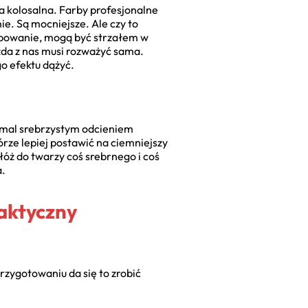
a kolosalna. Farby profesjonalne
e. Są mocniejsze. Ale czy to
arbowanie, mogą być strzałem w
ażda z nas musi rozważyć sama.
go efektu dążyć.
iemal srebrzystym odcieniem
órze lepiej postawić na ciemniejszy
yłóż do twarzy coś srebrnego i coś
a.
aktyczny
rzygotowaniu da się to zrobić