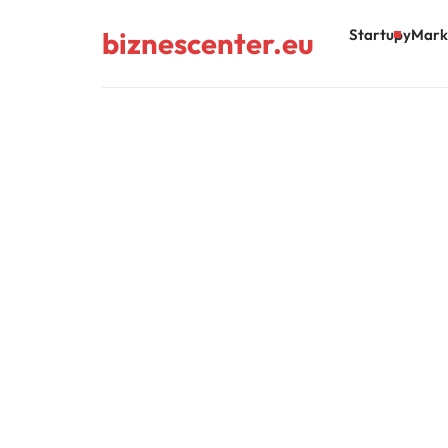
biznescenter.eu
Startupy
Mark