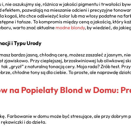
, nie oszukujmy się, różnica w jakości pigmentu i trwałości byw
d efektem, pozwalają na mieszanie odcieni i precyzyjne tonowani
 Dla kogoś, kto chce odświeżyć kolor lub ma włosy podatne na f
dostępne i tańsze. To kompromis między ceną a jakością, który k
yboru, warto znać aktualne
modne blondy
, by wiedzieć, do jakie
acji i Typu Urody
masz bardzo jasną, chłodną cerę, możesz zaszaleć z jasnym, n
 zjawiskowo. Przy cieplejszej, brzoskwiniowej lub oliwkowej sk
ę tak „gryzł” z naturalną tonacją cery. Moja rada? Zrób test. Prz
ebrze, chłodne tony są dla ciebie. To proste, ale naprawdę dział
 na Popielaty Blond w Domu: Pr
tykę. Farbowanie w domu może być stresujące, ale przy dobrym p
ękawiczki i do dzieła.