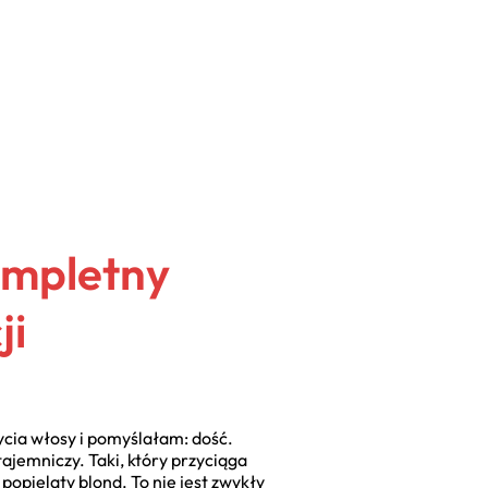
ompletny
ji
ycia włosy i pomyślałam: dość.
tajemniczy. Taki, który przyciąga
popielaty blond. To nie jest zwykły