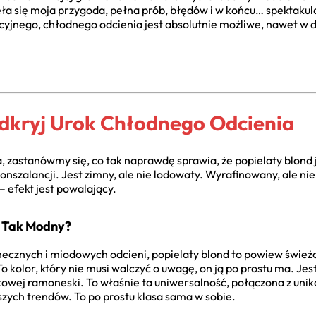
aczęła się moja przygoda, pełna prób, błędów i w końcu… spektaku
kcyjnego, chłodnego odcienia jest absolutnie możliwe, nawet w
Odkryj Urok Chłodnego Odcienia
 zastanówmy się, co tak naprawdę sprawia, że popielaty blond j
onszalancji. Jest zimny, ale nie lodowaty. Wyrafinowany, ale nie
 – efekt jest powalający.
t Tak Modny?
onecznych i miodowych odcieni, popielaty blond to powiew świeżo
o kolor, który nie musi walczyć o uwagę, on ją po prostu ma. Je
rockowej ramoneski. To właśnie ta uniwersalność, połączona z un
ętszych trendów. To po prostu klasa sama w sobie.