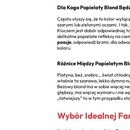
Dla Kogo Popielaty Blond Będz
Często słyszy się, że to kolor wyłą
szarymi lub zielonymi oczami. I tak
Kluczem jest dobór odpowiedniej to
delikatne popielate refleksy na ci
pasuje
, odpowiedź brzmi: dla odwa
koloru.
Różnice Między Popielatym B
Platyna, beż, srebro… świat chłodn
właśnie ta szarawa, lekko dymna nut
Beżowy blond ma w sobie więcej neu
głębszy, ma więcej wymiaru i nie wp
„łatwiejszy” to w tym przypadku s
Wybór Idealnej Fa