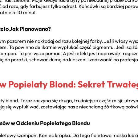
. Tak, zielone. Moje kiedyś takie były po nieudanej próbie ochł
 od razu, gdy farbujesz tylko odrost. Końcówki są bardziej porow
atnie 5-10 minut.
szło Jak Planowano?
ym pozorem nie nakładaj od razu kolejnej farby. Jeśli włosy wysz
 To powinno delikatnie wypłukać część pigmentu. Jeśli są żółt
szampon. To pierwsza pomoc. A jeśli efekt jest naprawdę tragiczn
ię do porażki, schować dumę do kieszeni i zadzwonić po profesj
w Popielaty Blond: Sekret Trwałe
y blond. Teraz zaczyna się druga, trudniejsza część misji: utr
ają się wypłukiwać, zostawiając nas z niechcianą żółtkową pośw
sów w Odcieniu Popielatego Blondu
fioletowy szampon. Koniec kropka. Do tego fioletowa maska lub