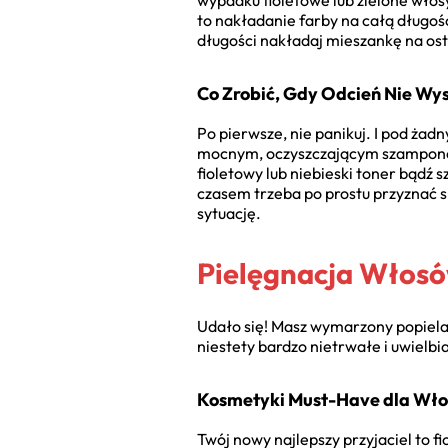
wypadku fioletowe lub zielone włosy
to nakładanie farby na całą długość
długości nakładaj mieszankę na ost
Co Zrobić, Gdy Odcień Nie Wy
Po pierwsze, nie panikuj. I pod żadn
mocnym, oczyszczającym szamponem.
fioletowy lub niebieski toner bądź 
czasem trzeba po prostu przyznać s
sytuację.
Pielęgnacja Włosó
Udało się! Masz wymarzony popielat
niestety bardzo nietrwałe i uwielbi
Kosmetyki Must-Have dla Wło
Twój nowy najlepszy przyjaciel to 