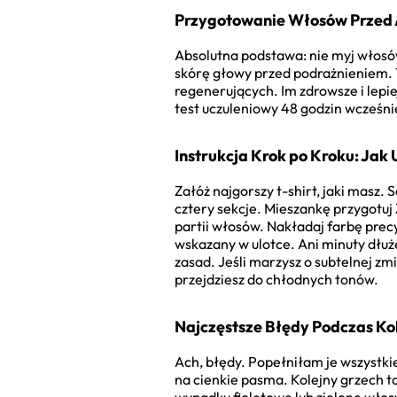
Przygotowanie Włosów Przed 
Absolutna podstawa: nie myj włosó
skórę głowy przed podrażnieniem. 
regenerujących. Im zdrowsze i lepie
test uczuleniowy 48 godzin wcześnie
Instrukcja Krok po Kroku: Ja
Załóż najgorszy t-shirt, jaki masz.
cztery sekcje. Mieszankę przygotuj 
partii włosów. Nakładaj farbę precy
wskazany w ulotce. Ani minuty dłuże
zasad. Jeśli marzysz o subtelnej zm
przejdziesz do chłodnych tonów.
Najczęstsze Błędy Podczas Kolo
Ach, błędy. Popełniłam je wszystki
na cienkie pasma. Kolejny grzech t