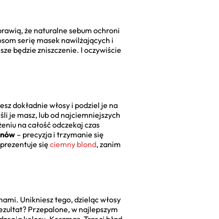
rawią, że naturalne sebum ochroni
osom serię masek nawilżających i
ze będzie zniszczenie. I oczywiście
esz dokładnie włosy i podziel je na
li je masz, lub od najciemniejszych
żeniu na całość odczekaj czas
tonów
– precyzja i trzymanie się
 prezentuje się
ciemny blond
, zanim
ami. Unikniesz tego, dzieląc włosy
Rezultat? Przepalone, w najlepszym