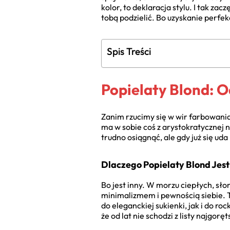
kolor, to deklaracja stylu. I tak z
tobą podzielić. Bo uzyskanie perfe
Spis Treści
Popielaty Blond: 
Zanim rzucimy się w wir farbowania,
ma w sobie coś z arystokratycznej n
trudno osiągnąć, ale gdy już się uda
Dlaczego Popielaty Blond Jes
Bo jest inny. W morzu ciepłych, sł
minimalizmem i pewnością siebie. T
do eleganckiej sukienki, jak i do 
że od lat nie schodzi z listy najgor