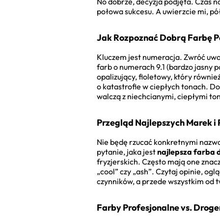
No dobrze, decyzja podjęta. Czas na
połowa sukcesu. A uwierzcie mi, pół
Jak Rozpoznać Dobrą Farbę P
Kluczem jest numeracja. Zwróć uwagę
farb o numerach 9.1 (bardzo jasny po
opalizujący, fioletowy, który równie
o katastrofie w ciepłych tonach. Dob
walczą z niechcianymi, ciepłymi to
Przegląd Najlepszych Marek i
Nie będę rzucać konkretnymi nazwami
pytanie, jaka jest
najlepsza farba 
fryzjerskich. Często mają one znac
„cool” czy „ash”. Czytaj opinie, og
czynników, a przede wszystkim od 
Farby Profesjonalne vs. Droge