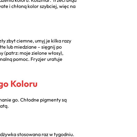
odzenia koloru. Koszmar. Trzeci błąd
ate i chłoną kolor szybciej, więc na
ły zbyt ciemne, umyj je kilka razy
e lub miedziane – sięgnij po
y (patrz: moje zielone włosy),
onalną pomoc. Fryzjer uratuje
go Koloru
zymanie go. Chłodne pigmenty są
iatą.
 odżywka stosowana raz w tygodniu.