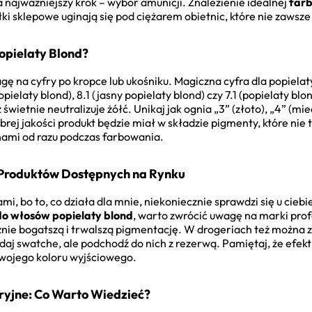
 najważniejszy krok – wybór amunicji. Znalezienie idealnej
farb
ki sklepowe uginają się pod ciężarem obietnic, które nie zawsze
opielaty Blond?
 na cyfry po kropce lub ukośniku. Magiczna cyfra dla popielatyc
pielaty blond), 8.1 (jasny popielaty blond) czy 7.1 (popielaty bl
ż świetnie neutralizuje żółć. Unikaj jak ognia „3” (złoto), „4” (m
rej jakości produkt będzie miał w składzie pigmenty, które nie t
nami od razu podczas farbowania.
 Produktów Dostępnych na Rynku
, bo to, co działa dla mnie, niekoniecznie sprawdzi się u cieb
do włosów popielaty blond
, warto zwrócić uwagę na marki pro
znie bogatszą i trwalszą pigmentację. W drogeriach też można z
lądaj swatche, ale podchodź do nich z rezerwą. Pamiętaj, że efek
twojego koloru wyjściowego.
ryjne: Co Warto Wiedzieć?