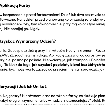
Aplikacją Farby
w bezpośrednio przed farbowaniem! Dzień lub dwa bez mycia sp
To ważne. Na tydzień przed planowaną koloryzacją zafunduj wł
j nawilżone włosy, tym równomierniej przyjmą kolor i tym mniejs
j. Nie pomijaj go. Nigdy.
k Uzyskać Wymarzony Odcień?
 Serio. Zabezpiecz skórę przy linii włosów tłustym kremem. Rozcz
ZAWSZE zgodnie z instrukcją. Aplikację zaczynaj od odrostów, jeś
zyjnie, pasmo po paśmie. Nie wcieraj jej jak szamponu! Po nało
j. To klucz do tego,
jak uzyskać popielaty blond bez żółtych 
ianie, być może warto zacząć od przyciemnienia i sprawdzić, jak
ryzacji i Jak Ich Unikać
e. Najgorszy? Nierównomierne nałożenie farby, co skutkuje plam
o zbyt długie trzymanie farby w nadziei na „mocniejszy” efekt. 