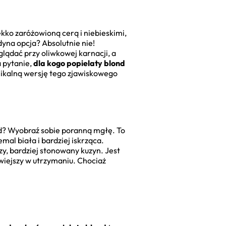
ekko zaróżowioną cerą i niebieskimi,
dyna opcja? Absolutnie nie!
lądać przy oliwkowej karnacji, a
a pytanie,
dla kogo popielaty blond
nikalną wersję tego zjawiskowego
nd? Wyobraź sobie poranną mgłę. To
mal biała i bardziej iskrząca.
zy, bardziej stonowany kuzyn. Jest
twiejszy w utrzymaniu. Chociaż