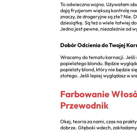
To odwieczna wojna. Używałam obu i
dają fryzjerom większą kontrolę na
znaczy, że drogeryjne są złe? Nie.
dziesiątkę. Są też o wiele łatwiej 
Jedno jest pewne, niezależnie od w
Dobór Odcienia do Twojej Karn
Wracamy do tematu karnacji. Jeśli 
popielatego blondu. Będzie wyglądał
popielaty blond, który nie będzie si
złotego. Jeśli lepiej wyglądasz w sr
Farbowanie Włosów
Przewodnik
Okej, teoria za nami, czas na prak
dobrze. Głęboki wdech, zakładamy r