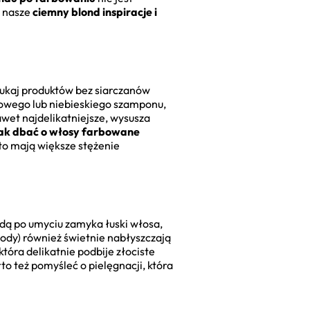
y nasze
ciemny blond inspiracje i
zukaj produktów bez siarczanów
etowego lub niebieskiego szamponu,
wet najdelikatniejsze, wysusza
jak dbać o włosy farbowane
sto mają większe stężenie
dą po umyciu zamyka łuski włosa,
wody) również świetnie nabłyszczają
tóra delikatnie podbije złociste
rto też pomyśleć o pielęgnacji, która