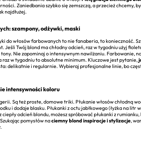
ności. Zaniedbania szybko się zemszczą, a przecież chcemy, b
k najdłużej.
ych: szampony, odżywki, maski
yki do włosów farbowanych to nie fanaberia, to konieczność. S
. Jeśli Twój blond ma chłodny odcień, raz w tygodniu użyj fiol
e tony. Nie zapominaj o intensywnym nawilżaniu. Farbowanie, na
 raz w tygodniu to absolutne minimum. Kluczowe jest pytanie,
ta: delikatnie i regularnie. Wybieraj profesjonalne linie, bo czę
e intensywności koloru
erii. Są też proste, domowe triki. Płukanie włosów chłodną wo
ku i dodaje blasku. Płukanki z octu jabłkowego (łyżka na litr 
z ciepły odcień blondu, możesz spróbować płukanki z rumianku, k
a. Szukając pomysłów na
ciemny blond inspiracje i stylizacje
, wa
.