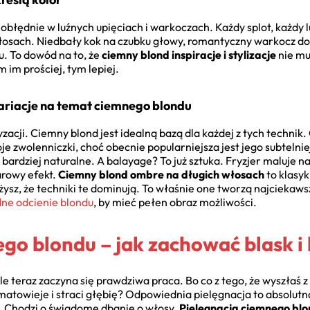
obłędnie w luźnych upięciach i warkoczach. Każdy splot, każdy
włosach. Niedbały kok na czubku głowy, romantyczny warkocz dob
. To dowód na to, że
ciemny blond inspiracje i stylizacje
nie mu
im prościej, tym lepiej.
riacje na temat ciemnego blondu
zacji. Ciemny blond jest idealną bazą dla każdej z tych technik
e zwolenniczki, choć obecnie popularniejsza jest jego subtelnie
, bardziej naturalne. A balayage? To już sztuka. Fryzjer maluje n
arowy efekt.
Ciemny blond ombre na długich włosach
to klasyk
żysz, że techniki te dominują. To właśnie one tworzą najciekaw
ne odcienie blondu
, by mieć pełen obraz możliwości.
go blondu – jak zachować blask i 
e teraz zaczyna się prawdziwa praca. Bo co z tego, że wyszłaś z 
atowieje i straci głębię? Odpowiednia pielęgnacja to absolutna 
. Chodzi o świadome dbanie o włosy.
Pielęgnacja ciemnego bl