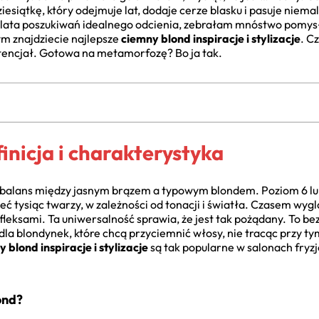
esiątkę, który odejmuje lat, dodaje cerze blasku i pasuje niemal
rzez lata poszukiwań idealnego odcienia, zebrałam mnóstwo pom
m znajdziecie najlepsze
ciemny blond inspiracje i stylizacje
. C
otencjał. Gotowa na metamorfozę? Bo ja tak.
inicja i charakterystyka
y balans między jasnym brązem a typowym blondem. Poziom 6 lub
ieć tysiąc twarzy, w zależności od tonacji i światła. Czasem wygl
efleksami. Ta uniwersalność sprawia, że jest tak pożądany. To b
la blondynek, które chcą przyciemnić włosy, nie tracąc przy tym
 blond inspiracje i stylizacje
są tak popularne w salonach fryzj
ond?