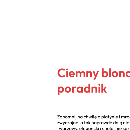
Ciemny blond 
poradnik
Zapomnij na chwilę o platynie i mro
zwyczajne, a tak naprawdę dają ni
twarzowy, elegancki i cholernie sek