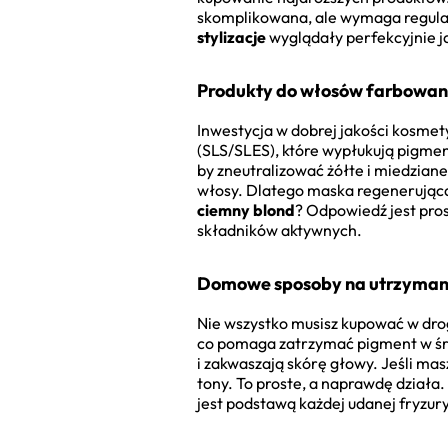
skomplikowana, ale wymaga regular
stylizacje
wyglądały perfekcyjnie ja
Produkty do włosów farbowan
Inwestycja w dobrej jakości kosmet
(SLS/SLES), które wypłukują pigment
by zneutralizować żółte i miedzian
włosy. Dlatego maska regenerująca
ciemny blond
? Odpowiedź jest pros
składników aktywnych.
Domowe sposoby na utrzymani
Nie wszystko musisz kupować w drog
co pomaga zatrzymać pigment w środ
i zakwaszają skórę głowy. Jeśli mas
tony. To proste, a naprawdę dział
jest podstawą każdej udanej fryzury