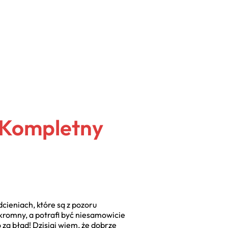
– Kompletny
cieniach, które są z pozoru
kromny, a potrafi być niesamowicie
 za błąd! Dzisiaj wiem, że dobrze