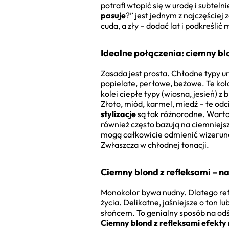
potrafi wtopić się w urodę i subtelni
pasuje
?” jest jednym z najczęściej
cuda, a zły – dodać lat i podkreśli
Idealne połączenia: ciemny bl
Zasada jest prosta. Chłodne typy ur
popielate, perłowe, beżowe. Te kol
kolei ciepłe typy (wiosna, jesień) 
Złoto, miód, karmel, miedź – te odc
stylizacje
są tak różnorodne. Warto 
również często bazują na ciemniejs
mogą całkowicie odmienić wizerune
Zwłaszcza w chłodnej tonacji.
Ciemny blond z refleksami – na
Monokolor bywa nudny. Dlatego refl
życia. Delikatne, jaśniejsze o ton 
słońcem. To genialny sposób na odś
Ciemny blond z refleksami efekty