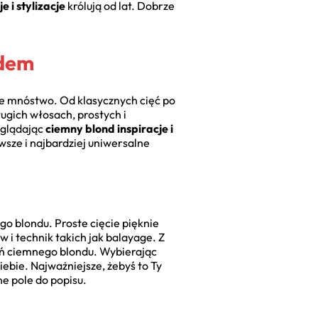
e i stylizacje
królują od lat. Dobrze
ndem
łe mnóstwo. Od klasycznych cięć po
ługich włosach, prostych i
eglądając
ciemny blond inspiracje i
sze i najbardziej uniwersalne
ego blondu. Proste cięcie pięknie
 i technik takich jak balayage. Z
cień ciemnego blondu. Wybierając
ebie. Najważniejsze, żebyś to Ty
e pole do popisu.