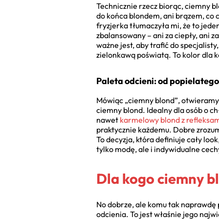
Technicznie rzecz biorąc, ciemny bl
do końca blondem, ani brązem, co 
fryzjerka tłumaczyła mi, że to jede
zbalansowany – ani za ciepły, ani z
ważne jest, aby trafić do specjalisty
zielonkawą poświatą. To kolor dla 
Paleta odcieni: od popielatego
Mówiąc „ciemny blond”, otwieramy 
ciemny blond. Idealny dla osób o ch
nawet
karmelowy blond z refleksa
praktycznie każdemu. Dobre zrozumi
To decyzja, która definiuje cały loo
tylko modę, ale i indywidualne cech
Dla kogo ciemny b
No dobrze, ale komu tak naprawdę
odcienia. To jest właśnie jego najwi