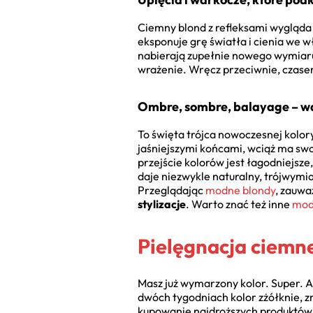
Ciemny blond z refleksami wygląda 
eksponuje grę światła i cienia we 
nabierają zupełnie nowego wymiaru
wrażenie. Wręcz przeciwnie, czasem 
Ombre, sombre, balayage – wa
To święta trójca nowoczesnej kolory
jaśniejszymi końcami, wciąż ma swoj
przejście kolorów jest łagodniejsze
daje niezwykle naturalny, trójwymi
Przeglądając
modne blondy
, zauwa
stylizacje
. Warto znać też inne
mod
Pielęgnacja ciemne
Masz już wymarzony kolor. Super. Al
dwóch tygodniach kolor zżółknie, zm
kupowanie najdroższych produktów