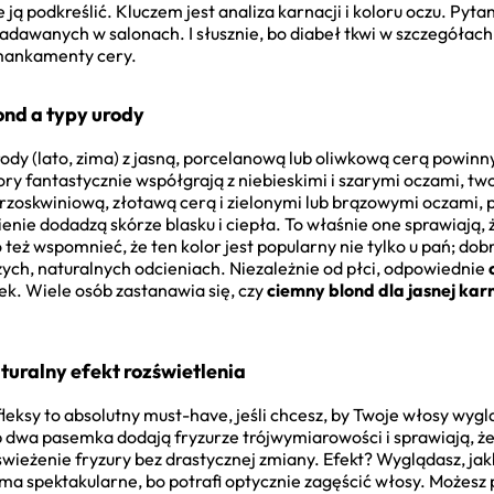
e ją podkreślić. Kluczem jest analiza karnacji i koloru oczu. Pytan
 zadawanych w salonach. I słusznie, bo diabeł tkwi w szczegóła
ć mankamenty cery.
ond a typy urody
ody (lato, zima) z jasną, porcelanową lub oliwkową cerą powinn
ory fantastycznie współgrają z niebieskimi i szarymi oczami, tw
z brzoskwiniową, złotawą cerą i zielonymi lub brązowymi oczami,
ienie dodadzą skórze blasku i ciepła. To właśnie one sprawiają, 
też wspomnieć, że ten kolor jest popularny nie tylko u pań; do
zych, naturalnych odcieniach. Niezależnie od płci, odpowiednie
k. Wiele osób zastanawia się, czy
ciemny blond dla jasnej karn
turalny efekt rozświetlenia
eksy to absolutny must-have, jeśli chcesz, by Twoje włosy wygl
lub dwa pasemka dodają fryzurze trójwymiarowości i sprawiają, ż
wieżenie fryzury bez drastycznej zmiany. Efekt? Wyglądasz, jak
ma spektakularne, bo potrafi optycznie zagęścić włosy. Możesz 