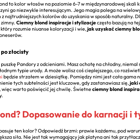
ond to kolor włosów na poziomie 6-7 w międzynarodowej skali kol
czyni go niezwykle interesującym. Jego magia polega na wielo
n z najtrudniejszych kolorów do uzyskania w sposób naturalny. D
a zimny.
Ciemny blond inspiracje i stylizacje
często bazują na te
, który rozumie niuanse koloryzacji i wie,
jak uzyskać ciemny bl
koneserów.
 po złocisty
puszkę Pandory z odcieniami. Masz ochotę na chłodny, niemal 
łodnym typie urody. A może wolisz coś cieplejszego, co rozświet
mi
będzie strzałem w dziesiątkę. Pomiędzy nimi jest cała gama n
enie tych subtelności jest kluczowe, gdy zastanawiasz się,
jaki
k, więc warto poświęcić jej chwilę. Świetne
ciemny blond inspirac
y.
lond? Dopasowanie do karnacji i t
 pasuje ten kolor? Odpowiedź brzmi: prawie każdemu, pod war
ększa siła. Nie jest tak wymagający jak platyna ani tak przytłacz