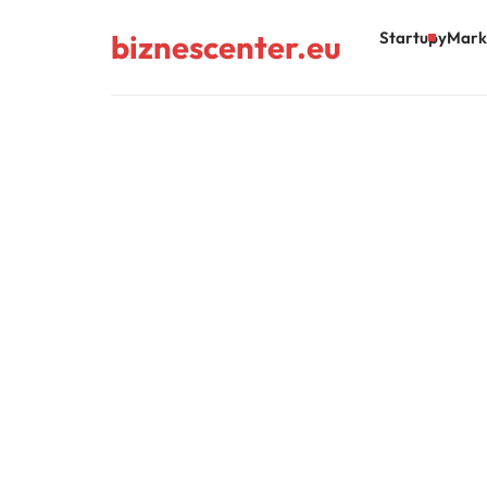
biznescenter.eu
Startupy
Mark