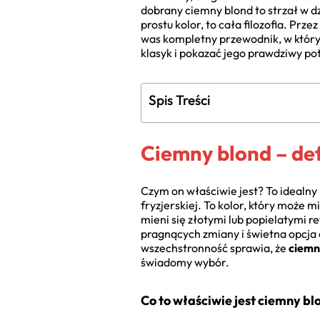
dobrany ciemny blond to strzał w dzi
prostu kolor, to cała filozofia. P
was kompletny przewodnik, w który
klasyk i pokazać jego prawdziwy p
Spis Treści
Ciemny blond – def
Czym on właściwie jest? To idealn
fryzjerskiej. To kolor, który może m
mieni się złotymi lub popielatymi r
pragnących zmiany i świetna opcja d
wszechstronność sprawia, że
ciemny
świadomy wybór.
Co to właściwie jest ciemny bl