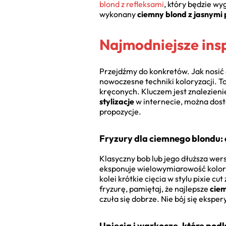
blond z refleksami
, który będzie wy
wykonany
ciemny blond z jasnym
Najmodniejsze insp
Przejdźmy do konkretów. Jak nosić 
nowoczesne techniki koloryzacji. To 
kręconych. Kluczem jest znalezienie
stylizacje
w internecie, można dost
propozycje.
Fryzury dla ciemnego blondu: 
Klasyczny bob lub jego dłuższa wersj
eksponuje wielowymiarowość koloru.
kolei krótkie cięcia w stylu pixie c
fryzurę, pamiętaj, że najlepsze
ciem
czuła się dobrze. Nie bój się eksp
Upięcia i warkocze, które podk