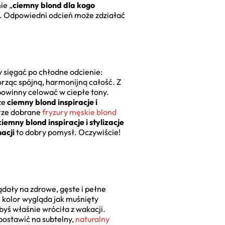
ie „
ciemny blond dla kogo
ch. Odpowiedni odcień może zdziałać
y sięgać po chłodne odcienie:
orząc spójną, harmonijną całość. Z
 powinny celować w ciepłe tony.
że
ciemny blond inspiracje i
brze dobrane
fryzury męskie blond
ciemny blond inspiracje i stylizacje
acji
to dobry pomysł. Oczywiście!
ądały na zdrowe, gęste i pełne
e kolor wygląda jak muśnięty
byś właśnie wróciła z wakacji.
postawić na subtelny,
naturalny