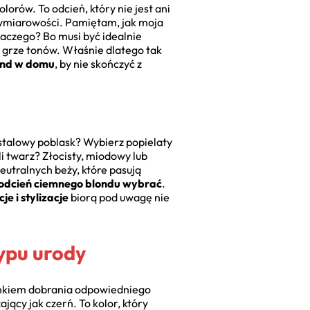
orów. To odcień, który nie jest ani
wymiarowości. Pamiętam, jak moja
laczego? Bo musi być idealnie
j grze tonów. Właśnie dlatego tak
ond w domu
, by nie skończyć z
stalowy poblask? Wybierz popielaty
li twarz? Złocisty, miodowy lub
eutralnych beży, które pasują
 odcień ciemnego blondu wybrać
.
je i stylizacje
biorą pod uwagę nie
ypu urody
unkiem dobrania odpowiedniego
ający jak czerń. To kolor, który