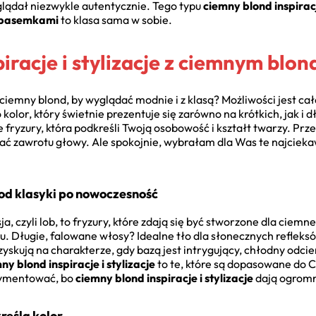
glądał niezwykle autentycznie. Tego typu
ciemny blond inspiracj
i pasemkami
to klasa sama w sobie.
iracje i stylizacje z ciemnym blo
ciemny blond, by wyglądać modnie i z klasą? Możliwości jest ca
kolor, który świetnie prezentuje się zarówno na krótkich, jak i d
 fryzury, która podkreśli Twoją osobowość i kształt twarzy. Prz
ać zawrotu głowy. Ale spokojnie, wybrałam dla Was te najciekaw
od klasyki po nowoczesność
a, czyli lob, to fryzury, które zdają się być stworzone dla ciemn
 Długie, falowane włosy? Idealne tło dla słonecznych refleksów
ut zyskują na charakterze, gdy bazą jest intrygujący, chłodny od
ny blond inspiracje i stylizacje
to te, które są dopasowane do Ci
erymentować, bo
ciemny blond inspiracje i stylizacje
dają ogromn
reślą kolor