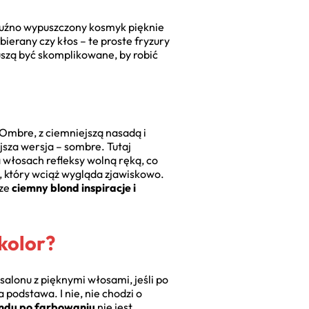
 luźno wypuszczony kosmyk pięknie
ierany czy kłos – te proste fryzury
szą być skomplikowane, by robić
. Ombre, z ciemniejszą nasadą i
jsza wersja – sombre. Tutaj
a włosach refleksy wolną ręką, co
, który wciąż wygląda zjawiskowo.
sze
ciemny blond inspiracje i
kolor?
salonu z pięknymi włosami, jeśli po
podstawa. I nie, nie chodzi o
ondu po farbowaniu
nie jest