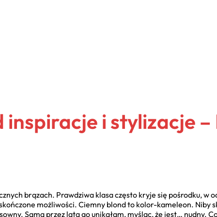
inspiracje i stylizacje 
cznych brązach. Prawdziwa klasa często kryje się pośrodku, w od
eskończone możliwości. Ciemny blond to kolor-kameleon. Niby s
sowny. Sama przez lata go unikałam, myśląc, że jest… nudny. Co