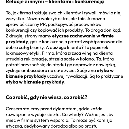
Relacje z innymi – klientami i konkurencją
To, jak firma traktuje swoich klientów i rywali, mówi o niej
wszystko. Można walczyć ostro, ale fair. A można
uprawiać czarny PR, podkupywać pracowników
konkurencji czy kopiować ich produkty. To droga donikąd.
Z drugiej strony mamy
etyczne zachowania w firmie
przykłady
, gdzie konkurencja potrafi współpracować dla
dobra całej branży. A obsługa klienta? To papierek
lakmusowy etyki. Firma, która zrzuca winę na klienta i
utrudnia reklamację, strzela sobie w kolano. Ta, która
potrafi przyznać się do błędu i go naprawić z nawiązką,
zyskuje ambasadora na całe życie. Spójrz na
etyka w
biznesie przykłady
uczciwej rywalizacji. Są to praktyczne
etyka w biznesie przykłady
.
Co zrobić, gdy nie wiesz, co zrobić?
Czasem stajemy przed dylematem, gdzie każde
rozwiązanie wydaje się złe. Co wtedy? Ważne jest, by
mieć w firmie system wsparcia. To może być komisja
etyczna, dedykowany doradca albo po prostu