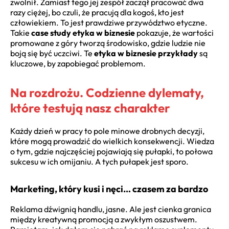
zwolnił. Zamiast tego jej zespół zaczął pracować dwa
razy ciężej, bo czuli, że pracują dla kogoś, kto jest
człowiekiem. To jest prawdziwe przywództwo etyczne.
Takie
case study etyka w biznesie
pokazuje, że wartości
promowane z góry tworzą środowisko, gdzie ludzie nie
boją się być uczciwi. Te
etyka w biznesie przykłady
są
kluczowe, by zapobiegać problemom.
Na rozdrożu. Codzienne dylematy,
które testują nasz charakter
Każdy dzień w pracy to pole minowe drobnych decyzji,
które mogą prowadzić do wielkich konsekwencji. Wiedza
o tym, gdzie najczęściej pojawiają się pułapki, to połowa
sukcesu w ich omijaniu. A tych pułapek jest sporo.
Marketing, który kusi i nęci… czasem za bardzo
Reklama dźwignią handlu, jasne. Ale jest cienka granica
między kreatywną promocją a zwykłym oszustwem.