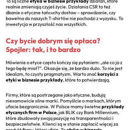
To są liczne
etyka w biznesie przykłady
działań, które
realnie zmieniają czyjeś życie. Działania CSR to też
dbanie o etyczne łańcuchy dostaw – sprawdzanie, czy
bawełna do naszych T-shirtów nie pochodzi z wyzysku. To
inwestycja w przyszłość nas wszystkich.
Czy bycie dobrym się opłaca?
Spojler: tak, i to bardzo
Mówienie o etyce często kończy się pytaniem: „ale co ja z
tego będę miał?”. Okazuje się, że bardzo dużo. To nie jest
idealizm, to czysty pragmatyzm. Warto znać
korzyści z
etyki w biznesie przykłady
, które to potwierdzają.
Firmy, które są postrzegane jako etyczne, budują
niesamowicie silne marki. Pomyślcie o markach, którym
ufacie bezgranicznie. W Polsce mamy świetne
przykłady
etycznych firm w Polsce
, jak BLIK czy Bank Millennium,
które zbudowały swoją pozycję na transparentności i
bezpieczeństwie. Klienci są w stanie zapłacić więcej za
produkt firmy, której ufają. Te
etyka w biznesie