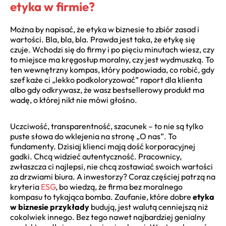
etyka w firmie?
Można by napisać, że etyka w biznesie to zbiór zasad i
wartości. Bla, bla, bla. Prawda jest taka, że etykę się
czuje. Wchodzi się do firmy i po pięciu minutach wiesz, czy
to miejsce ma kręgosłup moralny, czy jest wydmuszką. To
ten wewnętrzny kompas, który podpowiada, co robić, gdy
szef każe ci „lekko podkoloryzować” raport dla klienta
albo gdy odkrywasz, że wasz bestsellerowy produkt ma
wadę, o której nikt nie mówi głośno.
Uczciwość, transparentność, szacunek – to nie są tylko
puste słowa do wklejenia na stronę „O nas”. To
fundamenty. Dzisiaj klienci mają dość korporacyjnej
gadki. Chcą widzieć autentyczność. Pracownicy,
zwłaszcza ci najlepsi, nie chcą zostawiać swoich wartości
za drzwiami biura. A inwestorzy? Coraz częściej patrzą na
kryteria
ESG
, bo wiedzą, że firma bez moralnego
kompasu to tykająca bomba. Zaufanie, które dobre
etyka
w biznesie przykłady
budują, jest walutą cenniejszą niż
cokolwiek innego. Bez tego nawet najbardziej genialny