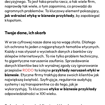
decyzyjnego. To jest taka prosta rzecz, a tak wiele firm,
naprawdę tak wiele, o tym zapomina, co prowadzi do
ogromnych problemów. To kluczowy element pokazujący,
jak wdrażać etykę w biznesie przykłady
, by zapobiegać
kłopotom.
Twoje dane, ich skarb
W erze cyfrowej nasze dane są na wagę złota. Dlatego
ich ochrona to jeden z najgorętszych tematów etycznych.
Każdy z nas słyszał o wyciekach danych z banków czy
sklepów internetowych. To nie tylko problem techniczny,
to gigantyczne naruszenie zaufania. Sprzedawanie
danych klientów bez ich wyraźnej zgody czy ignorowanie
przepisów
RODO
to kolejne
przykłady naruszeń etyki w
biznesie
. Etyczne firmy traktują dane swoich klientów jak
największą świętość. Szyfrują je, regularnie audytują
systemy i są transparentne co do tego, jak je
wykorzystują. To kluczowe
etyka w biznesie przykłady
odpowiedzialności w XXI wieku.