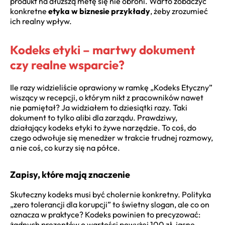
produkt na dłuższą metę się nie obroni. Warto zobaczyć
konkretne
etyka w biznesie przykłady
, żeby zrozumieć
ich realny wpływ.
Kodeks etyki – martwy dokument
czy realne wsparcie?
Ile razy widzieliście oprawiony w ramkę „Kodeks Etyczny”
wiszący w recepcji, o którym nikt z pracowników nawet
nie pamiętał? Ja widziałem to dziesiątki razy. Taki
dokument to tylko alibi dla zarządu. Prawdziwy,
działający kodeks etyki to żywe narzędzie. To coś, do
czego odwołuje się menedżer w trakcie trudnej rozmowy,
a nie coś, co kurzy się na półce.
Zapisy, które mają znaczenie
Skuteczny kodeks musi być cholernie konkretny. Polityka
„zero tolerancji dla korupcji” to świetny slogan, ale co on
oznacza w praktyce? Kodeks powinien to precyzować:
żadnych prezentów o wartości powyżej 100 zł, jasne