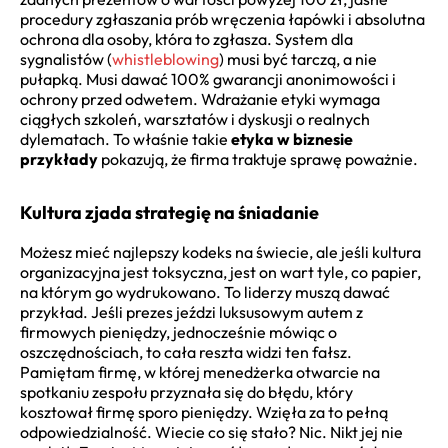
procedury zgłaszania prób wręczenia łapówki i absolutna
ochrona dla osoby, która to zgłasza. System dla
sygnalistów (
whistleblowing
) musi być tarczą, a nie
pułapką. Musi dawać 100% gwarancji anonimowości i
ochrony przed odwetem. Wdrażanie etyki wymaga
ciągłych szkoleń, warsztatów i dyskusji o realnych
dylematach. To właśnie takie
etyka w biznesie
przykłady
pokazują, że firma traktuje sprawę poważnie.
Kultura zjada strategię na śniadanie
Możesz mieć najlepszy kodeks na świecie, ale jeśli kultura
organizacyjna jest toksyczna, jest on wart tyle, co papier,
na którym go wydrukowano. To liderzy muszą dawać
przykład. Jeśli prezes jeździ luksusowym autem z
firmowych pieniędzy, jednocześnie mówiąc o
oszczędnościach, to cała reszta widzi ten fałsz.
Pamiętam firmę, w której menedżerka otwarcie na
spotkaniu zespołu przyznała się do błędu, który
kosztował firmę sporo pieniędzy. Wzięła za to pełną
odpowiedzialność. Wiecie co się stało? Nic. Nikt jej nie