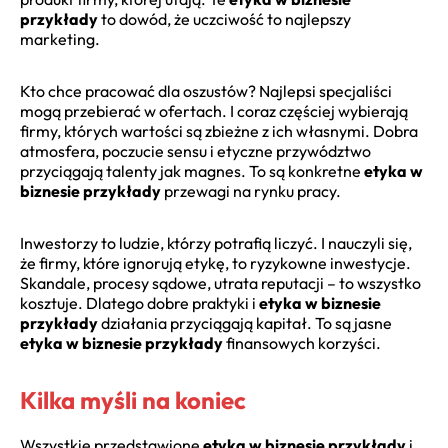
przykłady
to dowód, że uczciwość to najlepszy
marketing.
Kto chce pracować dla oszustów? Najlepsi specjaliści
mogą przebierać w ofertach. I coraz częściej wybierają
firmy, których wartości są zbieżne z ich własnymi. Dobra
atmosfera, poczucie sensu i etyczne przywództwo
przyciągają talenty jak magnes. To są konkretne
etyka w
biznesie przykłady
przewagi na rynku pracy.
Inwestorzy to ludzie, którzy potrafią liczyć. I nauczyli się,
że firmy, które ignorują etykę, to ryzykowne inwestycje.
Skandale, procesy sądowe, utrata reputacji – to wszystko
kosztuje. Dlatego dobre praktyki i
etyka w biznesie
przykłady
działania przyciągają kapitał. To są jasne
etyka w biznesie przykłady
finansowych korzyści.
Kilka myśli na koniec
Wszystkie przedstawione
etyka w biznesie przykłady
i