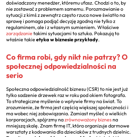
doświadczony menedżer, któremu ufasz. Chodzi o to, by
nie zostawać z problemem samemu. Porozmawianie o
sytuacji z kimś z zewnątrz często rzuca nowe światło na
sprawę i pomaga podjąć decyzję zgodną nie tylko z
regulaminem, ale i z własnym sumieniem. Właściwe
zarządzanie
takimi sytuacjami to sztuka. Pokazują to
właśnie takie
etyka w biznesie przykłady
.
Co firma robi, gdy nikt nie patrzy? O
społecznej odpowiedzialności na
serio
Społeczna odpowiedzialność biznesu (CSR) to nie jest już
tylko sadzenie drzewek raz w roku pod okiem fotografa.
To strategiczne myślenie o wpływie firmy na świat. To
zrozumienie, że firma jest częścią większej społeczności i
ma wobec niej zobowiązania. Zamiast myśleć o wielkich
korporacjach, spójrzmy na
zrównoważony biznes
na
mniejszą skalę. Znam firmę IT, która organizuje darmowe
warsztaty z kodowania dla dzieciaków z trudnych dzielnic.