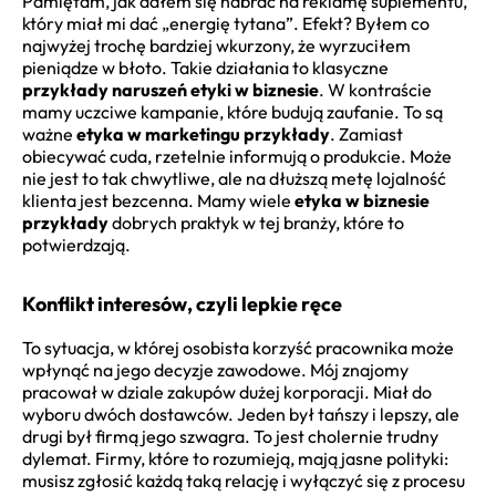
Pamiętam, jak dałem się nabrać na reklamę suplementu,
który miał mi dać „energię tytana”. Efekt? Byłem co
najwyżej trochę bardziej wkurzony, że wyrzuciłem
pieniądze w błoto. Takie działania to klasyczne
przykłady naruszeń etyki w biznesie
. W kontraście
mamy uczciwe kampanie, które budują zaufanie. To są
ważne
etyka w marketingu przykłady
. Zamiast
obiecywać cuda, rzetelnie informują o produkcie. Może
nie jest to tak chwytliwe, ale na dłuższą metę lojalność
klienta jest bezcenna. Mamy wiele
etyka w biznesie
przykłady
dobrych praktyk w tej branży, które to
potwierdzają.
Konflikt interesów, czyli lepkie ręce
To sytuacja, w której osobista korzyść pracownika może
wpłynąć na jego decyzje zawodowe. Mój znajomy
pracował w dziale zakupów dużej korporacji. Miał do
wyboru dwóch dostawców. Jeden był tańszy i lepszy, ale
drugi był firmą jego szwagra. To jest cholernie trudny
dylemat. Firmy, które to rozumieją, mają jasne polityki:
musisz zgłosić każdą taką relację i wyłączyć się z procesu