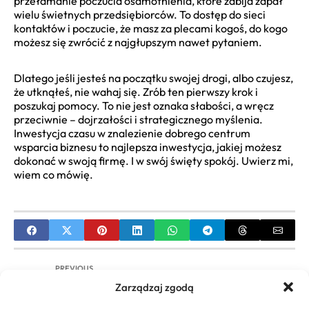
przełamanie poczucia osamotnienia, które zabija zapał
wielu świetnych przedsiębiorców. To dostęp do sieci
kontaktów i poczucie, że masz za plecami kogoś, do kogo
możesz się zwrócić z najgłupszym nawet pytaniem.
Dlatego jeśli jesteś na początku swojej drogi, albo czujesz,
że utknąłeś, nie wahaj się. Zrób ten pierwszy krok i
poszukaj pomocy. To nie jest oznaka słabości, a wręcz
przeciwnie – dojrzałości i strategicznego myślenia.
Inwestycja czasu w znalezienie dobrego centrum
wsparcia biznesu to najlepsza inwestycja, jakiej możesz
dokonać w swoją firmę. I w swój święty spokój. Uwierz mi,
wiem co mówię.
PREVIOUS
Zarządzaj zgodą
Praktyczna Etyka w Biznesie Przykłady: Case
Studies i Korzyści