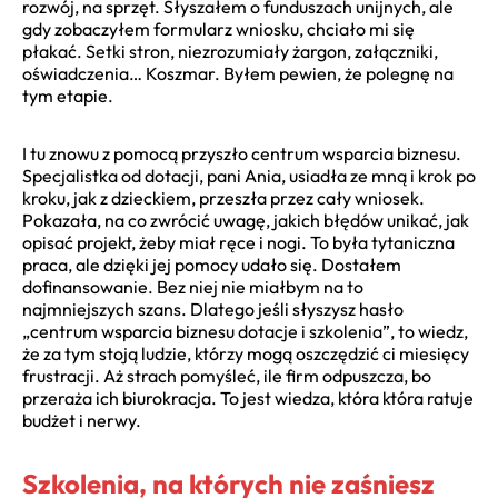
rozwój, na sprzęt. Słyszałem o funduszach unijnych, ale
gdy zobaczyłem formularz wniosku, chciało mi się
płakać. Setki stron, niezrozumiały żargon, załączniki,
oświadczenia… Koszmar. Byłem pewien, że polegnę na
tym etapie.
I tu znowu z pomocą przyszło centrum wsparcia biznesu.
Specjalistka od dotacji, pani Ania, usiadła ze mną i krok po
kroku, jak z dzieckiem, przeszła przez cały wniosek.
Pokazała, na co zwrócić uwagę, jakich błędów unikać, jak
opisać projekt, żeby miał ręce i nogi. To była tytaniczna
praca, ale dzięki jej pomocy udało się. Dostałem
dofinansowanie. Bez niej nie miałbym na to
najmniejszych szans. Dlatego jeśli słyszysz hasło
„centrum wsparcia biznesu dotacje i szkolenia”, to wiedz,
że za tym stoją ludzie, którzy mogą oszczędzić ci miesięcy
frustracji. Aż strach pomyśleć, ile firm odpuszcza, bo
przeraża ich biurokracja. To jest wiedza, która która ratuje
budżet i nerwy.
Szkolenia, na których nie zaśniesz