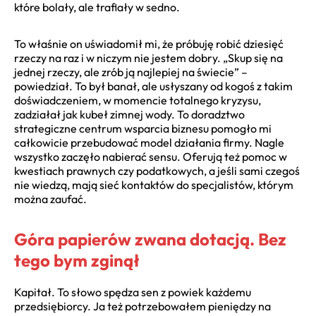
które bolały, ale trafiały w sedno.
To właśnie on uświadomił mi, że próbuję robić dziesięć
rzeczy na raz i w niczym nie jestem dobry. „Skup się na
jednej rzeczy, ale zrób ją najlepiej na świecie” –
powiedział. To był banał, ale usłyszany od kogoś z takim
doświadczeniem, w momencie totalnego kryzysu,
zadziałał jak kubeł zimnej wody. To doradztwo
strategiczne centrum wsparcia biznesu pomogło mi
całkowicie przebudować model działania firmy. Nagle
wszystko zaczęło nabierać sensu. Oferują też pomoc w
kwestiach prawnych czy podatkowych, a jeśli sami czegoś
nie wiedzą, mają sieć kontaktów do specjalistów, którym
można zaufać.
Góra papierów zwana dotacją. Bez
tego bym zginął
Kapitał. To słowo spędza sen z powiek każdemu
przedsiębiorcy. Ja też potrzebowałem pieniędzy na