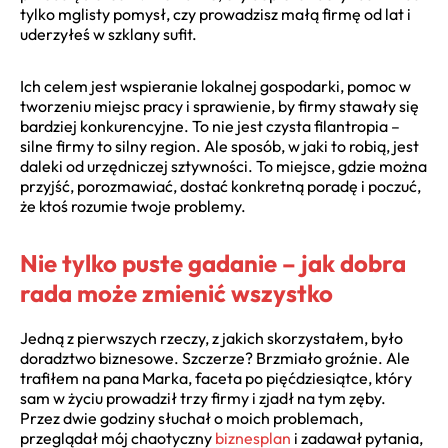
tylko mglisty pomysł, czy prowadzisz małą firmę od lat i
uderzyłeś w szklany sufit.
Ich celem jest wspieranie lokalnej gospodarki, pomoc w
tworzeniu miejsc pracy i sprawienie, by firmy stawały się
bardziej konkurencyjne. To nie jest czysta filantropia –
silne firmy to silny region. Ale sposób, w jaki to robią, jest
daleki od urzędniczej sztywności. To miejsce, gdzie można
przyjść, porozmawiać, dostać konkretną poradę i poczuć,
że ktoś rozumie twoje problemy.
Nie tylko puste gadanie – jak dobra
rada może zmienić wszystko
Jedną z pierwszych rzeczy, z jakich skorzystałem, było
doradztwo biznesowe. Szczerze? Brzmiało groźnie. Ale
trafiłem na pana Marka, faceta po pięćdziesiątce, który
sam w życiu prowadził trzy firmy i zjadł na tym zęby.
Przez dwie godziny słuchał o moich problemach,
przeglądał mój chaotyczny
biznesplan
i zadawał pytania,