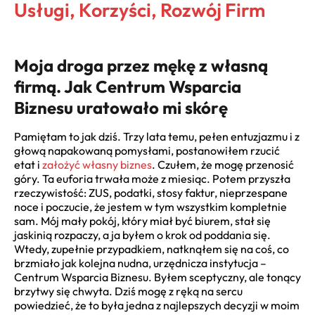
Usługi, Korzyści, Rozwój Firm
Moja droga przez mękę z własną
firmą. Jak Centrum Wsparcia
Biznesu uratowało mi skórę
Pamiętam to jak dziś. Trzy lata temu, pełen entuzjazmu i z
głową napakowaną pomysłami, postanowiłem rzucić
etat i
założyć własny biznes
. Czułem, że mogę przenosić
góry. Ta euforia trwała może z miesiąc. Potem przyszła
rzeczywistość: ZUS, podatki, stosy faktur, nieprzespane
noce i poczucie, że jestem w tym wszystkim kompletnie
sam. Mój mały pokój, który miał być biurem, stał się
jaskinią rozpaczy, a ja byłem o krok od poddania się.
Wtedy, zupełnie przypadkiem, natknąłem się na coś, co
brzmiało jak kolejna nudna, urzędnicza instytucja –
Centrum Wsparcia Biznesu. Byłem sceptyczny, ale tonący
brzytwy się chwyta. Dziś mogę z ręką na sercu
powiedzieć, że to była jedna z najlepszych decyzji w moim