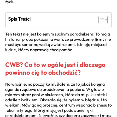
życiu.
Spis Treści
Ten tekst nie jest kolejnym suchym poradnikiem. To moja
historia i próba pokazania wam, że prowadzenie firmy nie
musi być samotną walką z wiatrakami. Istnieją miejsca i
ludzie, którzy naprawdę chcą pomóc.
CWB? Co to w ogóle jest i dlaczego
powinno cię to obchodzić?
No właśnie, na początku myślałem, że to jakaś kolejna
agenda rządowa do produkowania papieru. W głowie
miałem obraz pani w okularach, która da mi plik ulotek i
odeśle z kwitkiem. Okazało się, że byłem w błędzie. I to
wielkim. Mówiąc najprościej, centrum wsparcia biznesu to
taka instytucja, której misją jest podawanie ręki
przedsiębiorcom. Nieważne, czy dopiero zaczynasz i masz