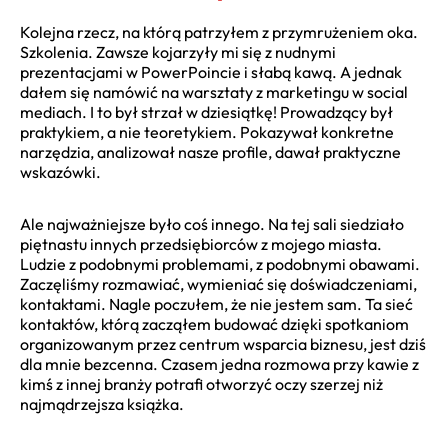
Kolejna rzecz, na którą patrzyłem z przymrużeniem oka.
Szkolenia. Zawsze kojarzyły mi się z nudnymi
prezentacjami w PowerPoincie i słabą kawą. A jednak
dałem się namówić na warsztaty z marketingu w social
mediach. I to był strzał w dziesiątkę! Prowadzący był
praktykiem, a nie teoretykiem. Pokazywał konkretne
narzędzia, analizował nasze profile, dawał praktyczne
wskazówki.
Ale najważniejsze było coś innego. Na tej sali siedziało
piętnastu innych przedsiębiorców z mojego miasta.
Ludzie z podobnymi problemami, z podobnymi obawami.
Zaczęliśmy rozmawiać, wymieniać się doświadczeniami,
kontaktami. Nagle poczułem, że nie jestem sam. Ta sieć
kontaktów, którą zacząłem budować dzięki spotkaniom
organizowanym przez centrum wsparcia biznesu, jest dziś
dla mnie bezcenna. Czasem jedna rozmowa przy kawie z
kimś z innej branży potrafi otworzyć oczy szerzej niż
najmądrzejsza książka.