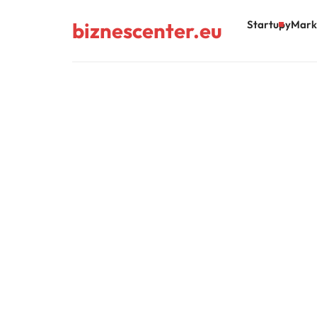
biznescenter.eu
Startupy
Mark