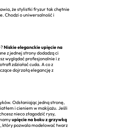
ia, że stylistki fryzur tak chętnie
e. Chodzi o uniwersalność i
e?
Niskie eleganckie upięcie na
ne z jednej strony dodadzą ci
sz wyglądać profesjonalnie i z
otrafi zdziałać cuda. A co z
ączące dojrzałą elegancję z
zyków. Odsłaniając jedną stronę,
iatłem i cieniem w makijażu. Jeśli
chcesz nieco złagodzić rysy,
e mamy
upięcie na boku z grzywką
ik, który pozwala modelować twarz