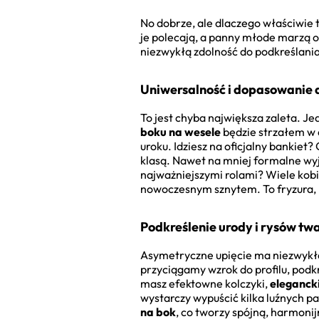
No dobrze, ale dlaczego właściwie t
je polecają, a panny młode marzą o 
niezwykłą zdolność do podkreślania 
Uniwersalność i dopasowanie d
To jest chyba największa zaleta. Je
boku na wesele
będzie strzałem w d
uroku. Idziesz na oficjalny bankiet
klasą. Nawet na mniej formalne wyjśc
najważniejszymi rolami? Wiele kobi
nowoczesnym sznytem. To fryzura, kt
Podkreślenie urody i rysów tw
Asymetryczne upięcie ma niezwykłą 
przyciągamy wzrok do profilu, podkr
masz efektowne kolczyki,
elegancki
wystarczy wypuścić kilka luźnych p
na bok
, co tworzy spójną, harmoni