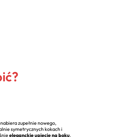
bić?
ć nabiera zupełnie nowego,
ealnie symetrycznych kokach i
aśnie
eleganckie upięcie na boku
.