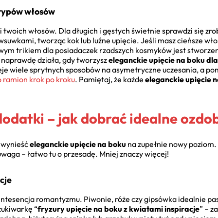
h typów włosów
i twoich włosów. Dla długich i gęstych świetnie sprawdzi się zro
wsuwkami, tworząc kok lub luźne upięcie. Jeśli masz cieńsze wło
wym trikiem dla posiadaczek rzadszych kosmyków jest stworzenie
 naprawdę działa, gdy tworzysz
eleganckie upięcie na boku dl
nieje wiele sprytnych sposobów na asymetryczne uczesania, a p
 ramion krok po kroku
. Pamiętaj, że każde
eleganckie upięcie 
dodatki – jak dobrać idealne ozdo
ą wynieść
eleganckie upięcie na boku
na zupełnie nowy poziom. 
 uwaga – łatwo tu o przesadę. Mniej znaczy więcej!
acje
ntesencja romantyzmu. Piwonie, róże czy gipsówka idealnie pasu
szukiwarkę “
fryzury upięcie na boku z kwiatami inspiracje
” – z