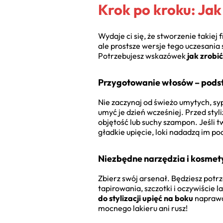
Krok po kroku: Jak
Wydaje ci się, że stworzenie takiej
ale prostsze wersje tego uczesania 
Potrzebujesz wskazówek
jak zrobi
Przygotowanie włosów – podst
Nie zaczynaj od świeżo umytych, syp
umyć je dzień wcześniej. Przed styl
objętość lub suchy szampon. Jeśli t
gładkie upięcie, loki nadadzą im po
Niezbędne narzędzia i kosmet
Zbierz swój arsenał. Będziesz pot
tapirowania, szczotki i oczywiście
do stylizacji upięć na boku
naprawdę
mocnego lakieru ani rusz!