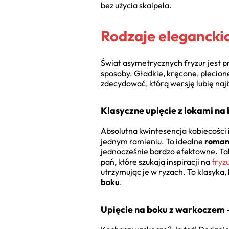
bez użycia skalpela.
Rodzaje eleganckic
Świat asymetrycznych fryzur jest p
sposoby. Gładkie, kręcone, plecion
zdecydować, którą wersję lubię najb
Klasyczne upięcie z lokami na
Absolutna kwintesencja kobiecości
jednym ramieniu. To idealne
romant
jednocześnie bardzo efektowne. Tak
pań, które szukają inspiracji na
fryz
utrzymując je w ryzach. To klasyka,
boku
.
Upięcie na boku z warkoczem 