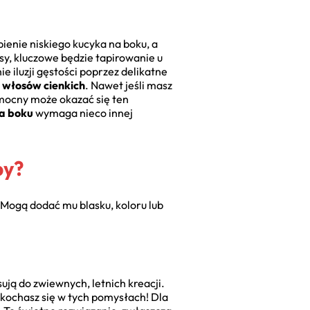
bienie niskiego kucyka na boku, a
sy, kluczowe będzie tapirowanie u
 iluzji gęstości poprzez delikatne
a włosów cienkich
. Nawet jeśli masz
omocny może okazać się ten
na boku
wymaga nieco innej
by?
Mogą dodać mu blasku, koloru lub
ją do zwiewnych, letnich kreacji.
akochasz się w tych pomysłach! Dla