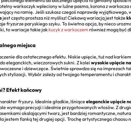
plecionego elementu do bocznego upięcia to genialny sposób na 
ubtelny warkoczyk wpleciony w luźne pasma, korona z warkocza 
ywający na ramię. Jeśli szukasz czegoś naprawdę wyjątkowego,
a
jest często prostsza niż myślisz! Ciekawą wariacją jest także
kl
daje fryzurze paryskiego szyku. To świetna opcja, by nieco urozm
nki, to wariacje takie jak
kucyk z warkoczem
również mogą być dla
ealnego miejsca
zenie dla ostatecznego efektu. Niskie upięcie, tuż nad karkiem, 
do eleganckich, wieczorowych sukni. Z kolei
wysokie upięcie n
 nowoczesne i dziewczęce. Świetnie sprawdza się na imprezach tak
ch stylizacji. Wybór zależy od twojego temperamentu i charakte
i? Efekt końcowy
charakter fryzury. Idealnie gładkie, lśniące
eleganckie upięcie n
ale wymaga precyzji i idealnie przygotowanych włosów. Z drugie
asemkami okalającymi twarz, jest bardziej romantyczne, natur
a jestem fanką tej drugiej opcji. Trochę artystycznego chaosu n