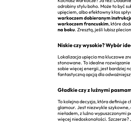
Kochasz warkocze? Ja też! Dodanie 
odrobiny stylu boho. Może to być s
upięciem, albo efektowny kłos spł
warkoczem dobieranym instrukcj
warkoczem francuskim
, które do
na boku
. Zresztą, jeśli lubisz plecio
Niskie czy wysokie? Wybór id
Lokalizacja upięcia ma kluczowe znac
stonowane. To idealne rozwiązanie 
sobie więcej energii, jest bardziej
fantastyczną opcją dla odważniejszy
Gładkie czy z luźnymi pasmam
To kolejna decyzja, która definiuje 
glamour. Jest niezwykle szykowne, 
nieładem, z luźno wypuszczonymi p
więcej niedoskonałości. Szczerze? J