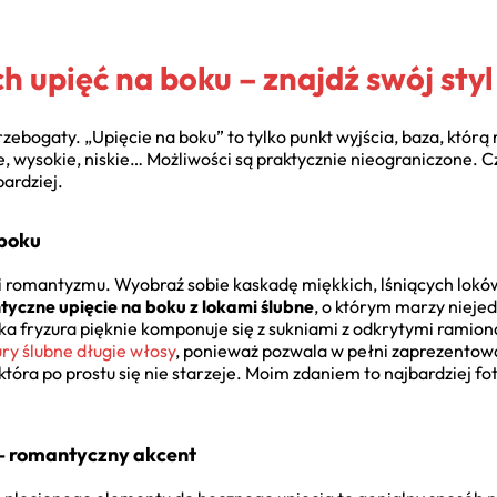
h upięć na boku – znajdź swój styl
rzebogaty. „Upięcie na boku” to tylko punkt wyjścia, baza, któr
e, wysokie, niskie… Możliwości są praktycznie nieograniczone. 
ardziej.
 boku
 i romantyzmu. Wyobraź sobie kaskadę miękkich, lśniących lokó
yczne upięcie na boku z lokami ślubne
, o którym marzy nieje
a fryzura pięknie komponuje się z sukniami z odkrytymi ramiona
ury ślubne długie włosy
, ponieważ pozwala w pełni zaprezentowa
 która po prostu się nie starzeje. Moim zdaniem to najbardziej f
– romantyczny akcent