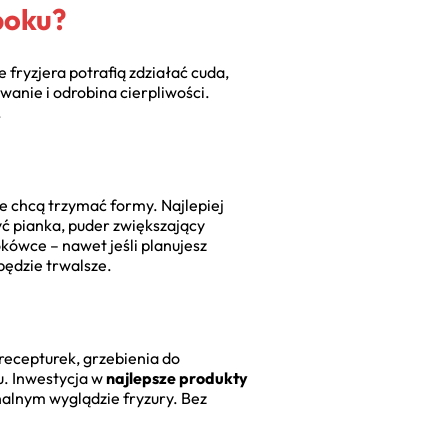
boku?
 fryzjera potrafią zdziałać cuda,
wanie i odrobina cierpliwości.
.
nie chcą trzymać formy. Najlepiej
yć pianka, puder zwiększający
okówce – nawet jeśli planujesz
będzie trwalsze.
recepturek, grzebienia do
u. Inwestycja w
najlepsze produkty
nalnym wyglądzie fryzury. Bez