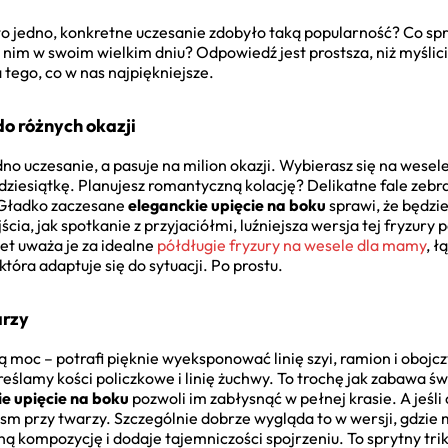
o jedno, konkretne uczesanie zdobyło taką popularność? Co spraw
nim w swoim wielkim dniu? Odpowiedź jest prostsza, niż myślici
tego, co w nas najpiękniejsze.
o różnych okazji
dno uczesanie, a pasuje na milion okazji. Wybierasz się na wesel
ziesiątkę. Planujesz romantyczną kolację? Delikatne fale zebra
? Gładko zaczesane
eleganckie upięcie na boku
sprawi, że będzie
ia, jak spotkanie z przyjaciółmi, luźniejsza wersja tej fryzury p
et uważa je za idealne
półdługie fryzury na wesele dla mamy
, ł
óra adaptuje się do sytuacji. Po prostu.
arzy
moc – potrafi pięknie wyeksponować linię szyi, ramion i obojc
eślamy kości policzkowe i linię żuchwy. To trochę jak zabawa św
e upięcie na boku
pozwoli im zabłysnąć w pełnej krasie. A jeśli 
asm przy twarzy. Szczególnie dobrze wygląda to w wersji, gdzi
jną kompozycję i dodaje tajemniczości spojrzeniu. To sprytny tr