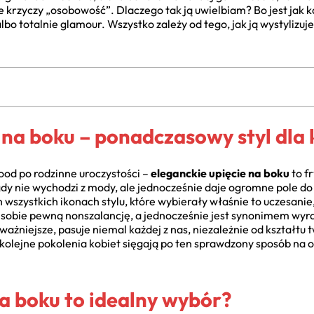
ale krzyczy „osobowość”. Dlaczego tak ją uwielbiam? Bo jest jak 
o totalnie glamour. Wszystko zależy od tego, jak ją wystylizujem
 na boku – ponadczasowy styl dla 
d po rodzinne uroczystości –
eleganckie upięcie na boku
to f
igdy nie wychodzi z mody, ale jednocześnie daje ogromne pole d
h wszystkich ikonach stylu, które wybierały właśnie to uczesanie
w sobie pewną nonszalancję, a jednocześnie jest synonimem wyra
ważniejsze, pasuje niemal każdej z nas, niezależnie od kształtu 
e kolejne pokolenia kobiet sięgają po ten sprawdzony sposób na 
a boku to idealny wybór?