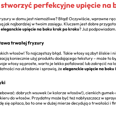
 stworzyć perfekcyjne upięcie na 
 fryzury w domu jest niemożliwe? Błąd! Oczywiście, wprawne ręce
są jak najbardziej w twoim zasięgu. Kluczem jest dobre przygoto
ć eleganckie upięcie na boku krok po kroku
? Już podpowiadam
awa trwałej fryzury
kich włosów! To najczęstszy błąd. Takie włosy są zbyt śliskie i 
izacją koniecznie użyj produktu dodającego tekstury – może to b
woje włosy są proste, warto je lekko pofalować lub zakręcić na l
datności na układanie i sprawią, że
eleganckie upięcie na boku
yki
rzebować: dobrych wsuwek (w kolorze włosów!), cienkich gumek-
 lakieru do włosów. Przydatny może być też nabłyszczacz w spray
 się opłaca, bo to one w dużej mierze decydują o trwałości i fi