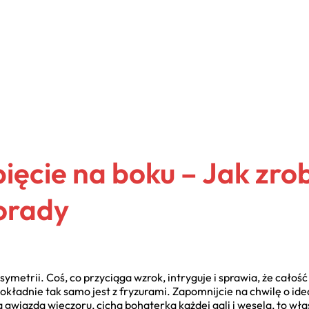
ięcie na boku – Jak zro
Porady
ymetrii. Coś, co przyciąga wzrok, intryguje i sprawia, że całoś
okładnie tak samo jest z fryzurami. Zapomnijcie na chwilę o id
gwiazda wieczoru, cicha bohaterka każdej gali i wesela, to wł