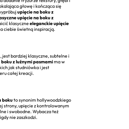
dodanie fryzurze tekstury, głębi i
okalająca głowę i kończąca się
 wypróbuj
upięcie na boku z
asyczne upięcie na boku z
aicić klasyczne
eleganckie upięcie
 ciebie świetną inspiracją.
jest bardziej klasyczne, subtelne i
a boku z luźnymi pasmami
ma w
ich jak studniówka i jest
ru całej kreacji.
a boku
to synonim hollywoodzkiego
j strony, upięcie z kontrolowanym
alne i swobodne. Wybacza też
igdy nie zaszkodzi.