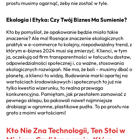
prostu musimy ogarnąć, żeby nie zostać w tyle.
Ekologia i Etyka: Czy Twój Biznes Ma Sumienie?
Kto by pomyślał, że opakowanie będzie miało takie
znaczenie? Ale ma! Rosnące znaczenie ekologicznych
praktyk w e-commerce to kolejny, niepodważalny trend, z
którym
e-biznes 2024
musi się zmierzyć. Klienci, w tym
ja, oczekują od firm transparentności w łańcuchu dostaw,
odpowiedzialności społecznej i, co ważne, stosowania
ekologicznych rozwiązań. Nie ma, że boli – musimy dbać o
planetę, a klienci to widzą. Budowanie marki opartej na
wartościach środowiskowych i społecznych to już nie
tylko kwestia wizerunku, to realna przewaga
konkurencyjna. Pamiętam, jak przestałem zamawiać z
pewnego sklepu, bo pakowali nawet najmniejsze
drobiazgi w ogromne, plastikowe pudła. To po prostu nie
grało z moimi wartościami!
Kto Nie Zna Technologii, Ten Stoi w