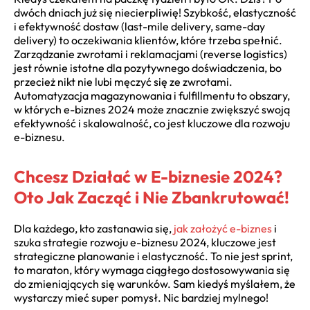
dwóch dniach już się niecierpliwię! Szybkość, elastyczność
i efektywność dostaw (last-mile delivery, same-day
delivery) to oczekiwania klientów, które trzeba spełnić.
Zarządzanie zwrotami i reklamacjami (reverse logistics)
jest równie istotne dla pozytywnego doświadczenia, bo
przecież nikt nie lubi męczyć się ze zwrotami.
Automatyzacja magazynowania i fulfillmentu to obszary,
w których
e-biznes 2024
może znacznie zwiększyć swoją
efektywność i skalowalność, co jest kluczowe dla rozwoju
e-biznesu.
Chcesz Działać w E-biznesie 2024?
Oto Jak Zacząć i Nie Zbankrutować!
Dla każdego, kto zastanawia się,
jak założyć e-biznes
i
szuka
strategie rozwoju e-biznesu 2024
, kluczowe jest
strategiczne planowanie i elastyczność. To nie jest sprint,
to maraton, który wymaga ciągłego dostosowywania się
do zmieniających się warunków. Sam kiedyś myślałem, że
wystarczy mieć super pomysł. Nic bardziej mylnego!