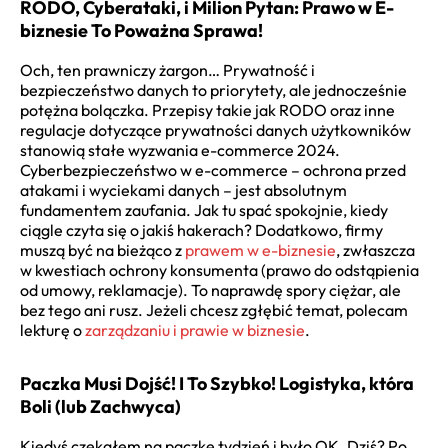
RODO, Cyberataki, i Milion Pytan: Prawo w E-
biznesie To Poważna Sprawa!
Och, ten prawniczy żargon… Prywatność i
bezpieczeństwo danych to priorytety, ale jednocześnie
potężna bolączka. Przepisy takie jak RODO oraz inne
regulacje dotyczące prywatności danych użytkowników
stanowią stałe
wyzwania e-commerce 2024
.
Cyberbezpieczeństwo w e-commerce – ochrona przed
atakami i wyciekami danych – jest absolutnym
fundamentem zaufania. Jak tu spać spokojnie, kiedy
ciągle czyta się o jakiś hakerach? Dodatkowo, firmy
muszą być na bieżąco z
prawem w e-biznesie
, zwłaszcza
w kwestiach ochrony konsumenta (prawo do odstąpienia
od umowy, reklamacje). To naprawdę spory ciężar, ale
bez tego ani rusz. Jeżeli chcesz zgłębić temat, polecam
lekturę o
zarządzaniu i prawie w biznesie
.
Paczka Musi Dojść! I To Szybko! Logistyka, która
Boli (lub Zachwyca)
Kiedyś czekałem na paczkę tydzień i było OK. Dziś? Po