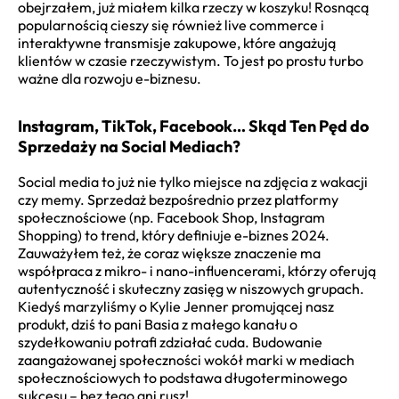
obejrzałem, już miałem kilka rzeczy w koszyku! Rosnącą
popularnością cieszy się również live commerce i
interaktywne transmisje zakupowe, które angażują
klientów w czasie rzeczywistym. To jest po prostu turbo
ważne dla rozwoju e-biznesu.
Instagram, TikTok, Facebook… Skąd Ten Pęd do
Sprzedaży na Social Mediach?
Social media to już nie tylko miejsce na zdjęcia z wakacji
czy memy. Sprzedaż bezpośrednio przez platformy
społecznościowe (np. Facebook Shop, Instagram
Shopping) to trend, który definiuje
e-biznes 2024
.
Zauważyłem też, że coraz większe znaczenie ma
współpraca z mikro- i nano-influencerami, którzy oferują
autentyczność i skuteczny zasięg w niszowych grupach.
Kiedyś marzyliśmy o Kylie Jenner promującej nasz
produkt, dziś to pani Basia z małego kanału o
szydełkowaniu potrafi zdziałać cuda. Budowanie
zaangażowanej społeczności wokół marki w mediach
społecznościowych to podstawa długoterminowego
sukcesu – bez tego ani rusz!