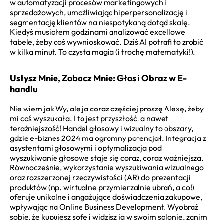
w automatyzacji procesów marketingowych i
sprzedażowych, umożliwiając hiperpersonalizację i
segmentację klientów na niespotykaną dotąd skalę.
Kiedyś musiałem godzinami analizować excellowe
tabele, żeby coś wywnioskować. Dziś AI potrafi to zrobić
w kilka minut. To czysta magia (i trochę matematyki!).
Usłysz Mnie, Zobacz Mnie: Głos i Obraz w E-
handlu
Nie wiem jak Wy, ale ja coraz częściej proszę Alexę, żeby
mi coś wyszukała. I to jest przyszłość, a nawet
teraźniejszość! Handel głosowy i wizualny to obszary,
gdzie
e-biznes 2024
ma ogromny potencjał. Integracja z
asystentami głosowymi i optymalizacja pod
wyszukiwanie głosowe staje się coraz, coraz ważniejsza.
Równocześnie, wykorzystanie wyszukiwania wizualnego
oraz rozszerzonej rzeczywistości (AR) do prezentacji
produktów (np. wirtualne przymierzalnie ubrań, a co!)
oferuje unikalne i angażujące doświadczenia zakupowe,
wpływając na Online Business Development. Wyobraź
sobie, że kupujesz sofę i widzisz ją w swoim salonie, zanim