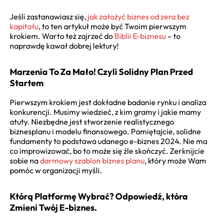
Jeśli zastanawiasz się,
jak założyć biznes od zera bez
kapitału
, to ten artykuł może być Twoim pierwszym
krokiem. Warto też zajrzeć do
Biblii E-biznesu
– to
naprawdę kawał dobrej lektury!
Marzenia To Za Mało! Czyli Solidny Plan Przed
Startem
Pierwszym krokiem jest dokładne badanie rynku i analiza
konkurencji. Musimy wiedzieć, z kim gramy i jakie mamy
atuty. Niezbędne jest stworzenie realistycznego
biznesplanu i modelu finansowego. Pamiętajcie, solidne
fundamenty to podstawa udanego
e-biznes 2024
. Nie ma
co improwizować, bo to może się źle skończyć. Zerknijcie
sobie na
darmowy szablon biznes planu
, który może Wam
pomóc w organizacji myśli.
Którą Platformę Wybrać? Odpowiedź, która
Zmieni Twój E-biznes.