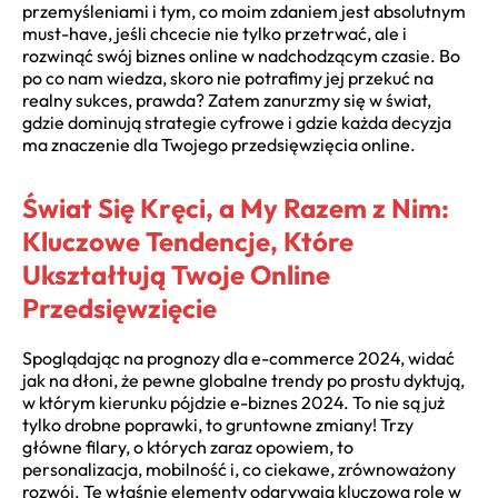
przemyśleniami i tym, co moim zdaniem jest absolutnym
must-have, jeśli chcecie nie tylko przetrwać, ale i
rozwinąć swój biznes online w nadchodzącym czasie. Bo
po co nam wiedza, skoro nie potrafimy jej przekuć na
realny sukces, prawda? Zatem zanurzmy się w świat,
gdzie dominują strategie cyfrowe i gdzie każda decyzja
ma znaczenie dla Twojego przedsięwzięcia online.
Świat Się Kręci, a My Razem z Nim:
Kluczowe Tendencje, Które
Ukształtują Twoje Online
Przedsięwzięcie
Spoglądając na
prognozy dla e-commerce 2024
, widać
jak na dłoni, że pewne globalne trendy po prostu dyktują,
w którym kierunku pójdzie
e-biznes 2024
. To nie są już
tylko drobne poprawki, to gruntowne zmiany! Trzy
główne filary, o których zaraz opowiem, to
personalizacja, mobilność i, co ciekawe, zrównoważony
rozwój. Te właśnie elementy odgrywają kluczową rolę w