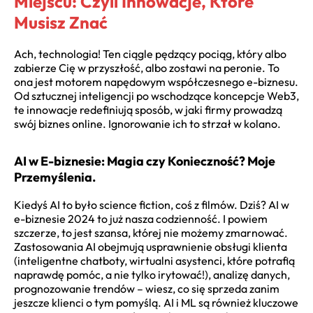
Miejscu: Czyli Innowacje, Które
Musisz Znać
Ach, technologia! Ten ciągle pędzący pociąg, który albo
zabierze Cię w przyszłość, albo zostawi na peronie. To
ona jest motorem napędowym współczesnego e-biznesu.
Od sztucznej inteligencji po wschodzące koncepcje Web3,
te innowacje redefiniują sposób, w jaki firmy prowadzą
swój biznes online. Ignorowanie ich to strzał w kolano.
AI w E-biznesie: Magia czy Konieczność? Moje
Przemyślenia.
Kiedyś AI to było science fiction, coś z filmów. Dziś?
AI w
e-biznesie 2024
to już nasza codzienność. I powiem
szczerze, to jest szansa, której nie możemy zmarnować.
Zastosowania AI obejmują usprawnienie obsługi klienta
(inteligentne chatboty, wirtualni asystenci, które potrafią
naprawdę pomóc, a nie tylko irytować!), analizę danych,
prognozowanie trendów – wiesz, co się sprzeda zanim
jeszcze klienci o tym pomyślą. AI i ML są również kluczowe