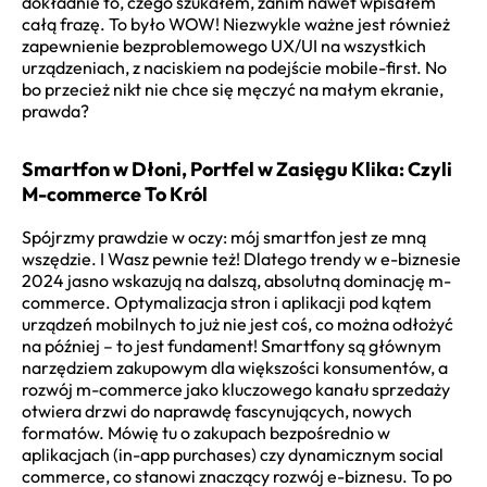
dokładnie to, czego szukałem, zanim nawet wpisałem
całą frazę. To było WOW! Niezwykle ważne jest również
zapewnienie bezproblemowego UX/UI na wszystkich
urządzeniach, z naciskiem na podejście mobile-first. No
bo przecież nikt nie chce się męczyć na małym ekranie,
prawda?
Smartfon w Dłoni, Portfel w Zasięgu Klika: Czyli
M-commerce To Król
Spójrzmy prawdzie w oczy: mój smartfon jest ze mną
wszędzie. I Wasz pewnie też! Dlatego
trendy w e-biznesie
2024
jasno wskazują na dalszą, absolutną dominację m-
commerce. Optymalizacja stron i aplikacji pod kątem
urządzeń mobilnych to już nie jest coś, co można odłożyć
na później – to jest fundament! Smartfony są głównym
narzędziem zakupowym dla większości konsumentów, a
rozwój m-commerce jako kluczowego kanału sprzedaży
otwiera drzwi do naprawdę fascynujących, nowych
formatów. Mówię tu o zakupach bezpośrednio w
aplikacjach (in-app purchases) czy dynamicznym social
commerce, co stanowi znaczący rozwój e-biznesu. To po