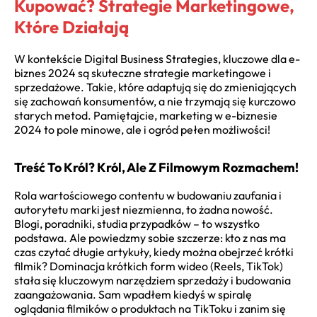
Kupować? Strategie Marketingowe,
Które Działają
W kontekście Digital Business Strategies, kluczowe dla
e-
biznes 2024
są skuteczne strategie marketingowe i
sprzedażowe. Takie, które adaptują się do zmieniających
się zachowań konsumentów, a nie trzymają się kurczowo
starych metod. Pamiętajcie,
marketing w e-biznesie
2024
to pole minowe, ale i ogród pełen możliwości!
Treść To Król? Król, Ale Z Filmowym Rozmachem!
Rola wartościowego contentu w budowaniu zaufania i
autorytetu marki jest niezmienna, to żadna nowość.
Blogi, poradniki, studia przypadków – to wszystko
podstawa. Ale powiedzmy sobie szczerze: kto z nas ma
czas czytać długie artykuły, kiedy można obejrzeć krótki
filmik? Dominacja krótkich form wideo (Reels, TikTok)
stała się kluczowym narzędziem sprzedaży i budowania
zaangażowania. Sam wpadłem kiedyś w spiralę
oglądania filmików o produktach na TikToku i zanim się