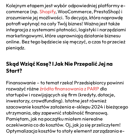
Kolejnym etapem jest wybór odpowiedniej platformy e-
commerce (np.
Shopify
, WooCommerce, PrestaShop) i
zrozumienie jej możliwości. To decyzja, która naprawdę
potrafi wpłynąć na cały Twój biznes! Ważna jest także
integracja z systemami płatności, logistyki i narzędziami
marketingowymi, które usprawniają działanie biznesu
online. Bez tego będziecie się męczyć, a czas to przecież
pieniądz.
Skąd Wziąć Kasę? I Jak Nie Przepalić Jej na
Start?
Finansowanie – to temat rzeka! Przedsiębiorcy powinni
rozważyć różne
źródła finansowania z PARP
dla
startupów i rozwijających się firm (kredyty, dotacje,
inwestorzy, crowdfunding). Istotne jest również
szacowanie
kosztów założenia e-sklepu 2024
i bieżącego
utrzymania, aby zapewnić stabilność finansową.
Pamiętam, jak na początku miałem nierealne
oczekiwania co do kosztów. Oj, jak ja się przeliczyłem!
Optymalizacja kosztów to stały element zarządzania
e-