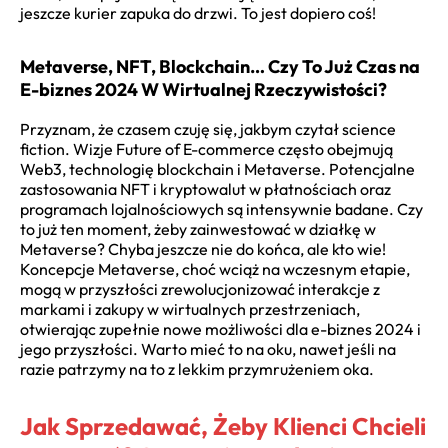
jeszcze kurier zapuka do drzwi. To jest dopiero coś!
Metaverse, NFT, Blockchain… Czy To Już Czas na
E-biznes 2024 W Wirtualnej Rzeczywistości?
Przyznam, że czasem czuję się, jakbym czytał science
fiction. Wizje Future of E-commerce często obejmują
Web3, technologię blockchain i Metaverse. Potencjalne
zastosowania NFT i kryptowalut w płatnościach oraz
programach lojalnościowych są intensywnie badane. Czy
to już ten moment, żeby zainwestować w działkę w
Metaverse? Chyba jeszcze nie do końca, ale kto wie!
Koncepcje Metaverse, choć wciąż na wczesnym etapie,
mogą w przyszłości zrewolucjonizować interakcje z
markami i zakupy w wirtualnych przestrzeniach,
otwierając zupełnie nowe możliwości dla
e-biznes 2024
i
jego przyszłości. Warto mieć to na oku, nawet jeśli na
razie patrzymy na to z lekkim przymrużeniem oka.
Jak Sprzedawać, Żeby Klienci Chcieli