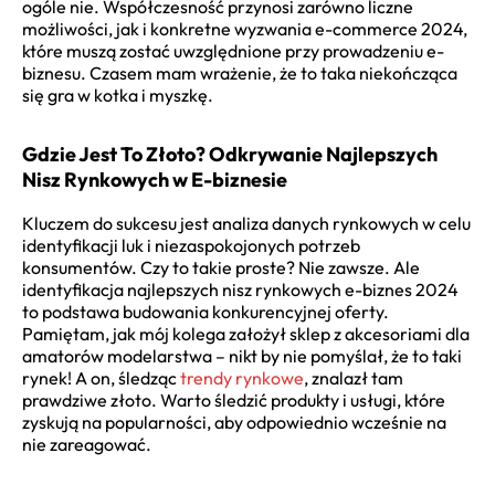
ogóle nie. Współczesność przynosi zarówno liczne
możliwości, jak i konkretne
wyzwania e-commerce 2024
,
które muszą zostać uwzględnione przy prowadzeniu e-
biznesu. Czasem mam wrażenie, że to taka niekończąca
się gra w kotka i myszkę.
Gdzie Jest To Złoto? Odkrywanie Najlepszych
Nisz Rynkowych w E-biznesie
Kluczem do sukcesu jest analiza danych rynkowych w celu
identyfikacji luk i niezaspokojonych potrzeb
konsumentów. Czy to takie proste? Nie zawsze. Ale
identyfikacja
najlepszych nisz rynkowych e-biznes 2024
to podstawa budowania konkurencyjnej oferty.
Pamiętam, jak mój kolega założył sklep z akcesoriami dla
amatorów modelarstwa – nikt by nie pomyślał, że to taki
rynek! A on, śledząc
trendy rynkowe
, znalazł tam
prawdziwe złoto. Warto śledzić produkty i usługi, które
zyskują na popularności, aby odpowiednio wcześnie na
nie zareagować.