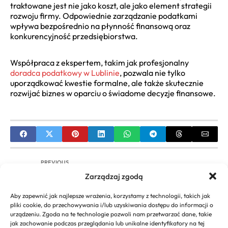
traktowane jest nie jako koszt, ale jako element strategii
rozwoju firmy. Odpowiednie zarządzanie podatkami
wpływa bezpośrednio na płynność finansową oraz
konkurencyjność przedsiębiorstwa.
Współpraca z ekspertem, takim jak
profesjonalny
doradca podatkowy w Lublinie
, pozwala nie tylko
uporządkować kwestie formalne, ale także skutecznie
rozwijać biznes w oparciu o świadome decyzje finansowe.
PREVIOUS
Zarządzaj zgodą
Transport towarów z Turcji – na co zwrócić uwagę
przy wyborze przewoźnika?
Aby zapewnić jak najlepsze wrażenia, korzystamy z technologii, takich jak
pliki cookie, do przechowywania i/lub uzyskiwania dostępu do informacji o
NEXT
urządzeniu. Zgoda na te technologie pozwoli nam przetwarzać dane, takie
jak zachowanie podczas przeglądania lub unikalne identyfikatory na tej
Namiot ekspresowy na targi, event, gastronomię i