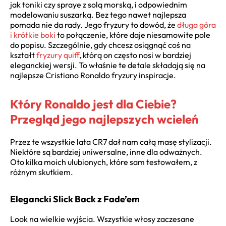
jak toniki czy spraye z solą morską, i odpowiednim
modelowaniu suszarką. Bez tego nawet najlepsza
pomada nie da rady. Jego fryzury to dowód, że
długa góra
i krótkie boki
to połączenie, które daje niesamowite pole
do popisu. Szczególnie, gdy chcesz osiągnąć coś na
kształt
fryzury quiff
, którą on często nosi w bardziej
eleganckiej wersji. To właśnie te detale składają się na
najlepsze Cristiano Ronaldo fryzury inspiracje.
Który Ronaldo jest dla Ciebie?
Przegląd jego najlepszych wcieleń
Przez te wszystkie lata CR7 dał nam całą masę stylizacji.
Niektóre są bardziej uniwersalne, inne dla odważnych.
Oto kilka moich ulubionych, które sam testowałem, z
różnym skutkiem.
Elegancki Slick Back z Fade’em
Look na wielkie wyjścia. Wszystkie włosy zaczesane