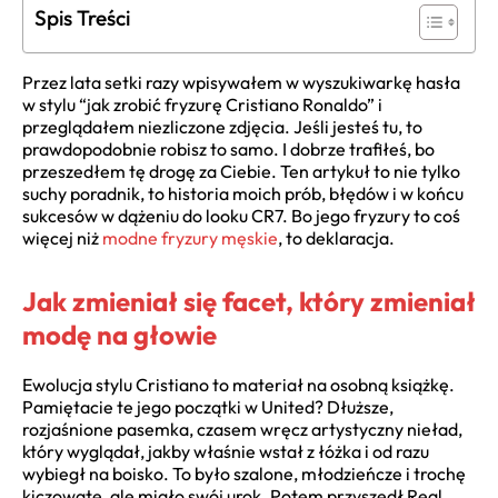
Spis Treści
Przez lata setki razy wpisywałem w wyszukiwarkę hasła
w stylu “jak zrobić fryzurę Cristiano Ronaldo” i
przeglądałem niezliczone zdjęcia. Jeśli jesteś tu, to
prawdopodobnie robisz to samo. I dobrze trafiłeś, bo
przeszedłem tę drogę za Ciebie. Ten artykuł to nie tylko
suchy poradnik, to historia moich prób, błędów i w końcu
sukcesów w dążeniu do looku CR7. Bo jego fryzury to coś
więcej niż
modne fryzury męskie
, to deklaracja.
Jak zmieniał się facet, który zmieniał
modę na głowie
Ewolucja stylu Cristiano to materiał na osobną książkę.
Pamiętacie te jego początki w United? Dłuższe,
rozjaśnione pasemka, czasem wręcz artystyczny nieład,
który wyglądał, jakby właśnie wstał z łóżka i od razu
wybiegł na boisko. To było szalone, młodzieńcze i trochę
kiczowate, ale miało swój urok. Potem przyszedł Real