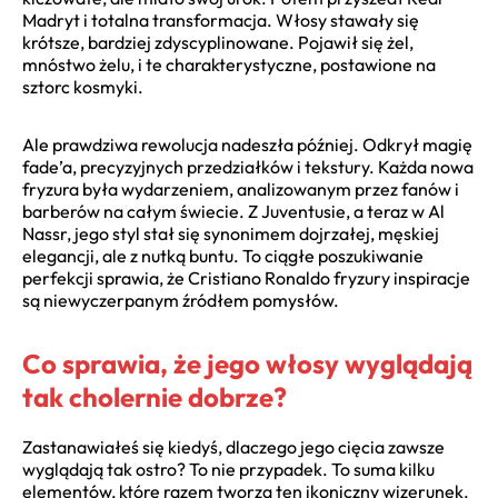
Madryt i totalna transformacja. Włosy stawały się
krótsze, bardziej zdyscyplinowane. Pojawił się żel,
mnóstwo żelu, i te charakterystyczne, postawione na
sztorc kosmyki.
Ale prawdziwa rewolucja nadeszła później. Odkrył magię
fade’a, precyzyjnych przedziałków i tekstury. Każda nowa
fryzura była wydarzeniem, analizowanym przez fanów i
barberów na całym świecie. Z Juventusie, a teraz w Al
Nassr, jego styl stał się synonimem dojrzałej, męskiej
elegancji, ale z nutką buntu. To ciągłe poszukiwanie
perfekcji sprawia, że Cristiano Ronaldo fryzury inspiracje
są niewyczerpanym źródłem pomysłów.
Co sprawia, że jego włosy wyglądają
tak cholernie dobrze?
Zastanawiałeś się kiedyś, dlaczego jego cięcia zawsze
wyglądają tak ostro? To nie przypadek. To suma kilku
elementów, które razem tworzą ten ikoniczny wizerunek.