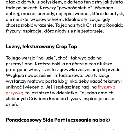
gładko do tyłu, z połyskiem, a do tego ten ostry jak żyleta
fade po bokach. Krzyczy “pewność siebie”. Wymaga
dobrej, mocnej pomady, najlepiej wodnej, która da połysk,
ale nie sklei włosów w hełm. Idealna stylizacja, gdy
chcesz zrobić wrażenie. To jedna z tych Cristiano Ronaldo
fryzury inspiracje, która nigdy się nie zestarzeje.
Luźny, teksturowany Crop Top
To jego wersja “na luzie”, choć i tak wygląda na
przemyślaną. Krótsze boki, a na górze nieco dłuższe,
potargane włosy, często z grzywką zaczesaną do przodu.
Wygląda nowocześnie i młodzieżowo. Do stylizacji
wystarczy matowa pasta lub glinka, żeby nadać tekstury i
uniknąć świecenia. Jeśli szukasz inspiracji na
fryzury z
grzywką
, to jest strzał w dziesiątkę. To jedna z moich
ulubionych Cristiano Ronaldo fryzury inspiracje na co
dzień.
Ponadczasowy Side Part (uczesanie na bok)