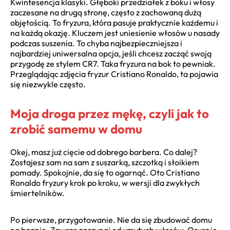
Kwintesencja klasyki. Głęboki przedziałek z boku i włosy
zaczesane na drugą stronę, często z zachowaną dużą
objętością. To fryzura, która pasuje praktycznie każdemu i
na każdą okazję. Kluczem jest uniesienie włosów u nasady
podczas suszenia. To chyba najbezpieczniejsza i
najbardziej uniwersalna opcja, jeśli chcesz zacząć swoją
przygodę ze stylem CR7. Taka fryzura na bok to pewniak.
Przeglądając zdjęcia fryzur Cristiano Ronaldo, ta pojawia
się niezwykle często.
Moja droga przez mękę, czyli jak to
zrobić samemu w domu
Okej, masz już cięcie od dobrego barbera. Co dalej?
Zostajesz sam na sam z suszarką, szczotką i słoikiem
pomady. Spokojnie, da się to ogarnąć. Oto Cristiano
Ronaldo fryzury krok po kroku, w wersji dla zwykłych
śmiertelników.
Po pierwsze, przygotowanie. Nie da się zbudować domu
na bagnie. Zawsze zaczynaj od umytych włosów. Osusz je