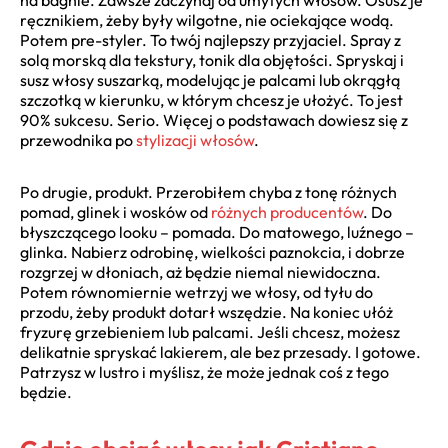
ręcznikiem, żeby były wilgotne, nie ociekające wodą.
Potem pre-styler. To twój najlepszy przyjaciel. Spray z
solą morską dla tekstury, tonik dla objętości. Spryskaj i
susz włosy suszarką, modelując je palcami lub okrągłą
szczotką w kierunku, w którym chcesz je ułożyć. To jest
90% sukcesu. Serio. Więcej o podstawach dowiesz się z
przewodnika po
stylizacji włosów
.
Po drugie, produkt. Przerobiłem chyba z tonę różnych
pomad, glinek i wosków od
różnych producentów
. Do
błyszczącego looku – pomada. Do matowego, luźnego –
glinka. Nabierz odrobinę, wielkości paznokcia, i dobrze
rozgrzej w dłoniach, aż będzie niemal niewidoczna.
Potem równomiernie wetrzyj we włosy, od tyłu do
przodu, żeby produkt dotarł wszędzie. Na koniec ułóż
fryzurę grzebieniem lub palcami. Jeśli chcesz, możesz
delikatnie spryskać lakierem, ale bez przesady. I gotowe.
Patrzysz w lustro i myślisz, że może jednak coś z tego
będzie.