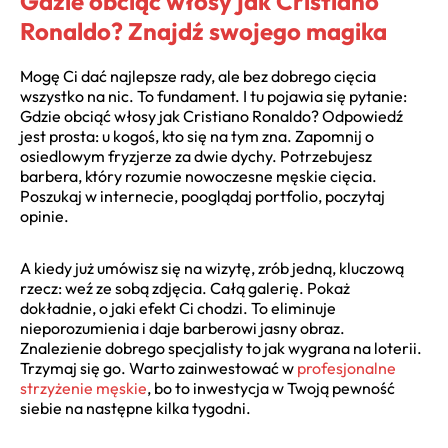
Gdzie obciąć włosy jak Cristiano
Ronaldo? Znajdź swojego magika
Mogę Ci dać najlepsze rady, ale bez dobrego cięcia
wszystko na nic. To fundament. I tu pojawia się pytanie:
Gdzie obciąć włosy jak Cristiano Ronaldo? Odpowiedź
jest prosta: u kogoś, kto się na tym zna. Zapomnij o
osiedlowym fryzjerze za dwie dychy. Potrzebujesz
barbera, który rozumie nowoczesne męskie cięcia.
Poszukaj w internecie, pooglądaj portfolio, poczytaj
opinie.
A kiedy już umówisz się na wizytę, zrób jedną, kluczową
rzecz: weź ze sobą zdjęcia. Całą galerię. Pokaż
dokładnie, o jaki efekt Ci chodzi. To eliminuje
nieporozumienia i daje barberowi jasny obraz.
Znalezienie dobrego specjalisty to jak wygrana na loterii.
Trzymaj się go. Warto zainwestować w
profesjonalne
strzyżenie męskie
, bo to inwestycja w Twoją pewność
siebie na następne kilka tygodni.