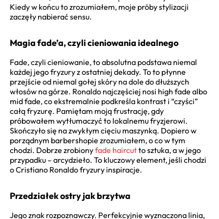
Kiedy w końcu to zrozumiałem, moje próby stylizacji
zaczęły nabierać sensu.
Magia fade’a, czyli cieniowania idealnego
Fade, czyli cieniowanie, to absolutna podstawa niemal
każdej jego fryzury z ostatniej dekady. To to płynne
przejście od niemal gołej skóry na dole do dłuższych
włosów na górze. Ronaldo najczęściej nosi high fade albo
mid fade, co ekstremalnie podkreśla kontrast i “czyści”
całą fryzurę. Pamiętam moją frustrację, gdy
próbowałem wytłumaczyć to lokalnemu fryzjerowi.
Skończyło się na zwykłym cięciu maszynką. Dopiero w
porządnym barbershopie zrozumiałem, o co w tym
chodzi. Dobrze zrobiony
fade haircut
to sztuka, a w jego
przypadku – arcydzieło. To kluczowy element, jeśli chodzi
o Cristiano Ronaldo fryzury inspiracje.
Przedziałek ostry jak brzytwa
Jego znak rozpoznawczy. Perfekcyjnie wyznaczona linia,