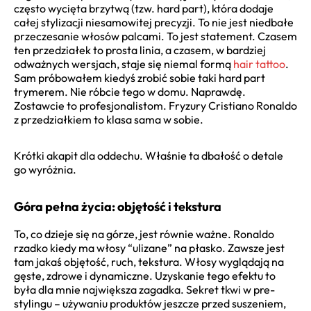
często wycięta brzytwą (tzw. hard part), która dodaje
całej stylizacji niesamowitej precyzji. To nie jest niedbałe
przeczesanie włosów palcami. To jest statement. Czasem
ten przedziałek to prosta linia, a czasem, w bardziej
odważnych wersjach, staje się niemal formą
hair tattoo
.
Sam próbowałem kiedyś zrobić sobie taki hard part
trymerem. Nie róbcie tego w domu. Naprawdę.
Zostawcie to profesjonalistom. Fryzury Cristiano Ronaldo
z przedziałkiem to klasa sama w sobie.
Krótki akapit dla oddechu. Właśnie ta dbałość o detale
go wyróżnia.
Góra pełna życia: objętość i tekstura
To, co dzieje się na górze, jest równie ważne. Ronaldo
rzadko kiedy ma włosy “ulizane” na płasko. Zawsze jest
tam jakaś objętość, ruch, tekstura. Włosy wyglądają na
gęste, zdrowe i dynamiczne. Uzyskanie tego efektu to
była dla mnie największa zagadka. Sekret tkwi w pre-
stylingu – używaniu produktów jeszcze przed suszeniem,