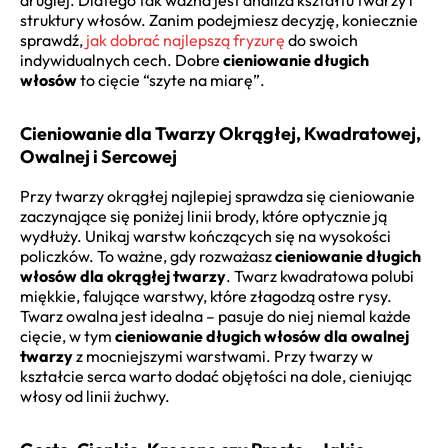
struktury włosów. Zanim podejmiesz decyzję, koniecznie
sprawdź,
jak dobrać najlepszą fryzurę
do swoich
indywidualnych cech. Dobre
cieniowanie długich
włosów
to cięcie “szyte na miarę”.
Cieniowanie dla Twarzy Okrągłej, Kwadratowej,
Owalnej i Sercowej
Przy twarzy okrągłej najlepiej sprawdza się cieniowanie
zaczynające się poniżej linii brody, które optycznie ją
wydłuży. Unikaj warstw kończących się na wysokości
policzków. To ważne, gdy rozważasz
cieniowanie długich
włosów dla okrągłej twarzy
. Twarz kwadratowa polubi
miękkie, falujące warstwy, które złagodzą ostre rysy.
Twarz owalna jest idealna – pasuje do niej niemal każde
cięcie, w tym
cieniowanie długich włosów dla owalnej
twarzy
z mocniejszymi warstwami. Przy twarzy w
kształcie serca warto dodać objętości na dole, cieniując
włosy od linii żuchwy.