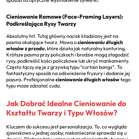
Cieniowanie Ramowe (Face-Framing Layers):
Podkreślająca Rysy Twarzy
Absolutny hit. Tutaj główny nacisk kładziony jest na
pasma okalające twarz. Mowa o
cieniowaniu długich
włosów z przodu
, które działa jak naturalny konturing.
Krótsze pasma przy policzkach i brodzie mogą złagodzić
rysy, podkreślić kości policzkowe lub ukryć mankamenty.
Często łączy się je z grzywką typu “curtain bangs”. To
fantastyczny sposób na odświeżenie fryzury i dodanie jej
pazura. Profesjonalne
cieniowanie długich włosów
tego
typu może zdziałać cuda.
Jak Dobrać Idealne Cieniowanie do
Kształtu Twarzy i Typu Włosów?
Kluczem do sukcesu jest personalizacja. To, co wygląda
zjawiskowo u jednej osoby, niekoniecznie sprawdzi się u
drugiej. Dlatego tak ważna jest analiza kształtu twarzy i