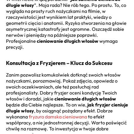
długie włosy
“. Moja rada? Nie rób tego. Po prostu. To, co
wygląda na prosty ruch nożyczkami na filmie, w
rzeczywistości jest wynikiem lat praktyki, wiedzy o
geometrii cięcia i anatomii. Ryzyko stworzenia na głowie
asymetrycznej katastrofy jest ogromne. Oszczędź sobie
nerwów i pieniędzy na późniejsze poprawki.
Profesjonalne
cieniowanie długich włosów
wymaga
precyzji.
Konsultacja z Fryzjerem – Klucz do Sukcesu
Zanim pozwolisz komukolwiek dotknąć swoich włosów
nożyczkami, porozmawiaj. Pokaż zdjęcia, opowiedz o
swoich oczekiwaniach, ale też posłuchaj rad
profesjonalisty. Dobry fryzjer oceni kondycję Twoich
włosów i doradzi, jakie
cieniowanie długich włosów
będzie dla Ciebie najlepsze. To on wie,
jak fryzjer cieniuje
długie włosy
, by osiągnąć pożądany efekt. Dobrze
wykonana
fryzura damska cieniowana
to efekt
współpracy, a nie jednostronnej decyzji. Warto poświęcić
chwilę na rozmowę. To inwestycja w twoje dobre