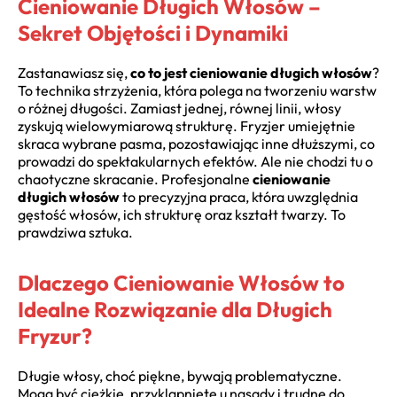
Cieniowanie Długich Włosów –
Sekret Objętości i Dynamiki
Zastanawiasz się,
co to jest cieniowanie długich włosów
?
To technika strzyżenia, która polega na tworzeniu warstw
o różnej długości. Zamiast jednej, równej linii, włosy
zyskują wielowymiarową strukturę. Fryzjer umiejętnie
skraca wybrane pasma, pozostawiając inne dłuższymi, co
prowadzi do spektakularnych efektów. Ale nie chodzi tu o
chaotyczne skracanie. Profesjonalne
cieniowanie
długich włosów
to precyzyjna praca, która uwzględnia
gęstość włosów, ich strukturę oraz kształt twarzy. To
prawdziwa sztuka.
Dlaczego Cieniowanie Włosów to
Idealne Rozwiązanie dla Długich
Fryzur?
Długie włosy, choć piękne, bywają problematyczne.
Mogą być ciężkie, przyklapnięte u nasady i trudne do