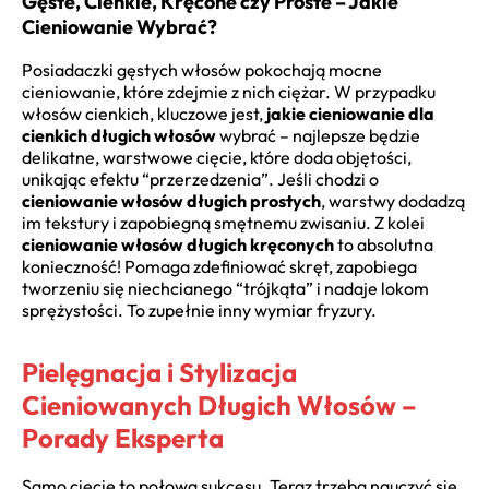
Gęste, Cienkie, Kręcone czy Proste – Jakie
Cieniowanie Wybrać?
Posiadaczki gęstych włosów pokochają mocne
cieniowanie, które zdejmie z nich ciężar. W przypadku
włosów cienkich, kluczowe jest,
jakie cieniowanie dla
cienkich długich włosów
wybrać – najlepsze będzie
delikatne, warstwowe cięcie, które doda objętości,
unikając efektu “przerzedzenia”. Jeśli chodzi o
cieniowanie włosów długich prostych
, warstwy dodadzą
im tekstury i zapobiegną smętnemu zwisaniu. Z kolei
cieniowanie włosów długich kręconych
to absolutna
konieczność! Pomaga zdefiniować skręt, zapobiega
tworzeniu się niechcianego “trójkąta” i nadaje lokom
sprężystości. To zupełnie inny wymiar fryzury.
Pielęgnacja i Stylizacja
Cieniowanych Długich Włosów –
Porady Eksperta
Samo cięcie to połowa sukcesu. Teraz trzeba nauczyć się