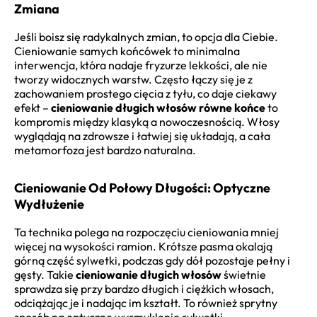
Zmiana
Jeśli boisz się radykalnych zmian, to opcja dla Ciebie.
Cieniowanie samych końcówek to minimalna
interwencja, która nadaje fryzurze lekkości, ale nie
tworzy widocznych warstw. Często łączy się je z
zachowaniem prostego cięcia z tyłu, co daje ciekawy
efekt –
cieniowanie długich włosów równe końce
to
kompromis między klasyką a nowoczesnością. Włosy
wyglądają na zdrowsze i łatwiej się układają, a cała
metamorfoza jest bardzo naturalna.
Cieniowanie Od Połowy Długości: Optyczne
Wydłużenie
Ta technika polega na rozpoczęciu cieniowania mniej
więcej na wysokości ramion. Krótsze pasma okalają
górną część sylwetki, podczas gdy dół pozostaje pełny i
gęsty. Takie
cieniowanie długich włosów
świetnie
sprawdza się przy bardzo długich i ciężkich włosach,
odciążając je i nadając im kształt. To również sprytny
sposób na optyczne wysmuklenie sylwetki.