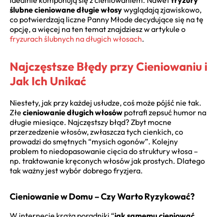
idealnie komponują się z cieniowaniem. Nawet
fryzury
ślubne cieniowane długie włosy
wyglądają zjawiskowo,
co potwierdzają liczne Panny Młode decydujące się na tę
opcję, a więcej na ten temat znajdziesz w artykule o
fryzurach ślubnych na długich włosach
.
Najczęstsze Błędy przy Cieniowaniu i
Jak Ich Unikać
Niestety, jak przy każdej usłudze, coś może pójść nie tak.
Złe
cieniowanie długich włosów
potrafi zepsuć humor na
długie miesiące. Najczęstszy błąd? Zbyt mocne
przerzedzenie włosów, zwłaszcza tych cienkich, co
prowadzi do smętnych “mysich ogonów”. Kolejny
problem to niedopasowanie cięcia do struktury włosa –
np. traktowanie kręconych włosów jak prostych. Dlatego
tak ważny jest wybór dobrego fryzjera.
Cieniowanie w Domu – Czy Warto Ryzykować?
W internecie krążą poradniki “
jak samemu cieniować