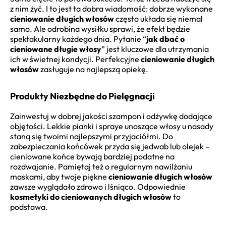
z nim żyć. I to jest ta dobra wiadomość: dobrze wykonane
cieniowanie długich włosów
często układa się niemal
samo. Ale odrobina wysiłku sprawi, że efekt będzie
spektakularny każdego dnia. Pytanie “
jak dbać o
cieniowane długie włosy
” jest kluczowe dla utrzymania
ich w świetnej kondycji. Perfekcyjne
cieniowanie długich
włosów
zasługuje na najlepszą opiekę.
Produkty Niezbędne do Pielęgnacji
Zainwestuj w dobrej jakości szampon i odżywkę dodające
objętości. Lekkie pianki i spraye unoszące włosy u nasady
staną się twoimi najlepszymi przyjaciółmi. Do
zabezpieczania końcówek przyda się jedwab lub olejek –
cieniowane końce bywają bardziej podatne na
rozdwajanie. Pamiętaj też o regularnym nawilżaniu
maskami, aby twoje piękne
cieniowanie długich włosów
zawsze wyglądało zdrowo i lśniąco. Odpowiednie
kosmetyki do cieniowanych długich włosów
to
podstawa.