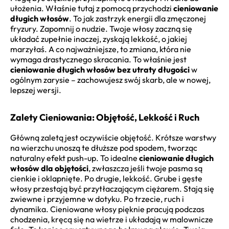
ułożenia. Właśnie tutaj z pomocą przychodzi
cieniowanie
długich włosów
. To jak zastrzyk energii dla zmęczonej
fryzury. Zapomnij o nudzie. Twoje włosy zaczną się
układać zupełnie inaczej, zyskają lekkość, o jakiej
marzyłaś. A co najważniejsze, to zmiana, która nie
wymaga drastycznego skracania. To właśnie jest
cieniowanie długich włosów bez utraty długości
w
ogólnym zarysie – zachowujesz swój skarb, ale w nowej,
lepszej wersji.
Zalety Cieniowania: Objętość, Lekkość i Ruch
Główną zaletą jest oczywiście objętość. Krótsze warstwy
na wierzchu unoszą te dłuższe pod spodem, tworząc
naturalny efekt push-up. To idealne
cieniowanie długich
włosów dla objętości
, zwłaszcza jeśli twoje pasma są
cienkie i oklapnięte. Po drugie, lekkość. Grube i gęste
włosy przestają być przytłaczającym ciężarem. Stają się
zwiewne i przyjemne w dotyku. Po trzecie, ruch i
dynamika. Cieniowane włosy pięknie pracują podczas
chodzenia, kręcą się na wietrze i układają w malownicze