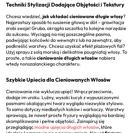
Techniki Stylizacji Dodające Objętości i Tekstury
Chcesz wiedzieć,
jak układać cieniowane długie włosy
?
Najprostszy sposób to suszenie głową w dół – grawitacja
zrobi swoje! Gruba, okrągła szczotka to kolejne narzędzie
do sukcesu. Wyciągaj na niej poszczególne pasma,
podwijając końcówki do wewnątrz lub na zewnątrz, aby
podkreślić warstwy. Chcesz uzyskać efekt plażowych fal?
Użyj sprayu z solą morską i delikatnie pougniataj włosy. To
proste, a takie
cieniowanie długich włosów
nabiera
wtedy nonszalanckiego charakteru.
Szybkie Upiecia dla Cieniowanych Włosów
Cieniowanie nie wyklucza upięć! Wręcz przeciwnie,
dodaje im uroku. Luźny, wysoki kucyk z wypuszczonymi
pasmami okalającymi twarz wygląda niezwykle stylowo.
To samo dotyczy niedbałych koków i warkoczy. Warstwy
sprawiają, że nawet proste fryzury wyglądają na bardziej
skomplikowane i pełne objętości. Zainspiruj się
przeglądając
modne upięcia długich włosów
, które