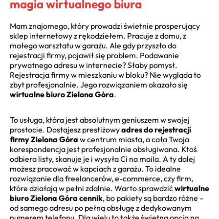
magia wirtualnego biura
Mam znajomego, który prowadzi świetnie prosperujący
sklep internetowy z rękodziełem. Pracuje z domu, z
małego warsztatu w garażu. Ale gdy przyszło do
rejestracji firmy, pojawił się problem. Podawanie
prywatnego adresu w internecie? Słaby pomysł.
Rejestracja firmy w mieszkaniu w bloku? Nie wygląda to
zbyt profesjonalnie. Jego rozwiązaniem okazało się
wirtualne biuro Zielona Góra
.
To usługa, która jest absolutnym geniuszem w swojej
prostocie. Dostajesz prestiżowy
adres do rejestracji
firmy Zielona Góra
w centrum miasta, a cała Twoja
korespondencja jest profesjonalnie obsługiwana. Ktoś
odbiera listy, skanuje je i wysyła Ci na maila. A ty dalej
możesz pracować w kapciach z garażu. To idealne
rozwiązanie dla freelancerów, e-commerce, czy firm,
które działają w pełni zdalnie. Warto sprawdzić
wirtualne
biuro Zielona Góra cennik
, bo pakiety są bardzo różne –
od samego adresu po pełną obsługę z dedykowanym
numerem telefonu. Dla wielu to także świetna opcja na