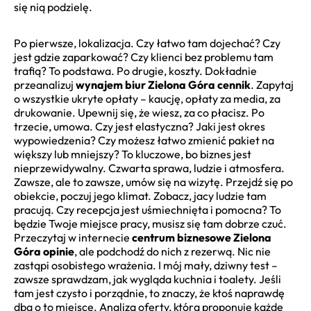
się nią podzielę.
Po pierwsze, lokalizacja. Czy łatwo tam dojechać? Czy
jest gdzie zaparkować? Czy klienci bez problemu tam
trafią? To podstawa. Po drugie, koszty. Dokładnie
przeanalizuj
wynajem biur Zielona Góra cennik
. Zapytaj
o wszystkie ukryte opłaty – kaucję, opłaty za media, za
drukowanie. Upewnij się, że wiesz, za co płacisz. Po
trzecie, umowa. Czy jest elastyczna? Jaki jest okres
wypowiedzenia? Czy możesz łatwo zmienić pakiet na
większy lub mniejszy? To kluczowe, bo biznes jest
nieprzewidywalny. Czwarta sprawa, ludzie i atmosfera.
Zawsze, ale to zawsze, umów się na wizytę. Przejdź się po
obiekcie, poczuj jego klimat. Zobacz, jacy ludzie tam
pracują. Czy recepcja jest uśmiechnięta i pomocna? To
będzie Twoje miejsce pracy, musisz się tam dobrze czuć.
Przeczytaj w internecie
centrum biznesowe Zielona
Góra opinie
, ale podchodź do nich z rezerwą. Nic nie
zastąpi osobistego wrażenia. I mój mały, dziwny test –
zawsze sprawdzam, jak wygląda kuchnia i toalety. Jeśli
tam jest czysto i porządnie, to znaczy, że ktoś naprawdę
dba o to miejsce. Analiza oferty, którą proponuje każde