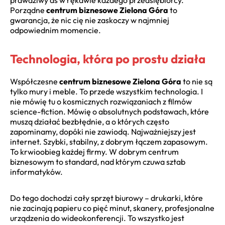
prawdziwy as w rękawie każdego przedsiębiorcy.
Porządne
centrum biznesowe Zielona Góra
to
gwarancja, że nic cię nie zaskoczy w najmniej
odpowiednim momencie.
Technologia, która po prostu działa
Współczesne
centrum biznesowe Zielona Góra
to nie są
tylko mury i meble. To przede wszystkim technologia. I
nie mówię tu o kosmicznych rozwiązaniach z filmów
science-fiction. Mówię o absolutnych podstawach, które
muszą działać bezbłędnie, a o których często
zapominamy, dopóki nie zawiodą. Najważniejszy jest
internet. Szybki, stabilny, z dobrym łączem zapasowym.
To krwioobieg każdej firmy. W dobrym centrum
biznesowym to standard, nad którym czuwa sztab
informatyków.
Do tego dochodzi cały sprzęt biurowy – drukarki, które
nie zacinają papieru co pięć minut, skanery, profesjonalne
urządzenia do wideokonferencji. To wszystko jest