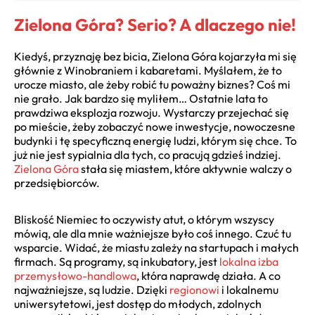
Zielona Góra? Serio? A dlaczego nie!
Kiedyś, przyznaję bez bicia, Zielona Góra kojarzyła mi się
głównie z Winobraniem i kabaretami. Myślałem, że to
urocze miasto, ale żeby robić tu poważny biznes? Coś mi
nie grało. Jak bardzo się myliłem… Ostatnie lata to
prawdziwa eksplozja rozwoju. Wystarczy przejechać się
po mieście, żeby zobaczyć nowe inwestycje, nowoczesne
budynki i tę specyficzną energię ludzi, którym się chce. To
już nie jest sypialnia dla tych, co pracują gdzieś indziej.
Zielona Góra
stała się miastem, które aktywnie walczy o
przedsiębiorców.
Bliskość Niemiec to oczywisty atut, o którym wszyscy
mówią, ale dla mnie ważniejsze było coś innego. Czuć tu
wsparcie. Widać, że miastu zależy na startupach i małych
firmach. Są programy, są inkubatory, jest
lokalna izba
przemysłowo-handlowa
, która naprawdę działa. A co
najważniejsze, są ludzie. Dzięki
regionowi
i lokalnemu
uniwersytetowi, jest dostęp do młodych, zdolnych