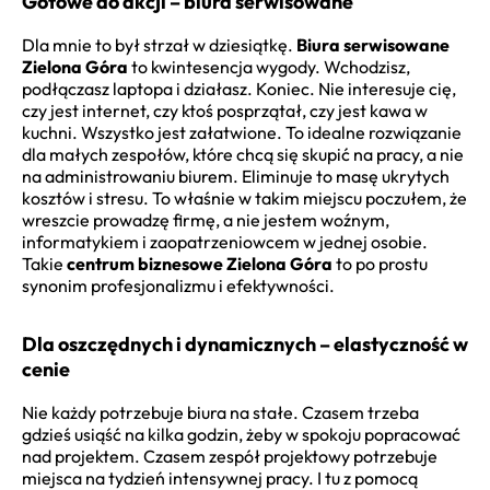
Gotowe do akcji – biura serwisowane
Dla mnie to był strzał w dziesiątkę.
Biura serwisowane
Zielona Góra
to kwintesencja wygody. Wchodzisz,
podłączasz laptopa i działasz. Koniec. Nie interesuje cię,
czy jest internet, czy ktoś posprzątał, czy jest kawa w
kuchni. Wszystko jest załatwione. To idealne rozwiązanie
dla małych zespołów, które chcą się skupić na pracy, a nie
na administrowaniu biurem. Eliminuje to masę ukrytych
kosztów i stresu. To właśnie w takim miejscu poczułem, że
wreszcie prowadzę firmę, a nie jestem woźnym,
informatykiem i zaopatrzeniowcem w jednej osobie.
Takie
centrum biznesowe Zielona Góra
to po prostu
synonim profesjonalizmu i efektywności.
Dla oszczędnych i dynamicznych – elastyczność w
cenie
Nie każdy potrzebuje biura na stałe. Czasem trzeba
gdzieś usiąść na kilka godzin, żeby w spokoju popracować
nad projektem. Czasem zespół projektowy potrzebuje
miejsca na tydzień intensywnej pracy. I tu z pomocą