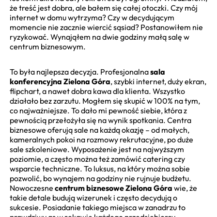
że treść jest dobra, ale bałem się całej otoczki. Czy mój
internet w domu wytrzyma? Czy w decydującym
momencie nie zacznie wiercić sąsiad? Postanowiłem nie
ryzykować. Wynająłem na dwie godziny małą salę w
centrum biznesowym.
To była najlepsza decyzja. Profesjonalna
sala
konferencyjna Zielona Góra
, szybki internet, duży ekran,
flipchart, a nawet dobra kawa dla klienta. Wszystko
działało bez zarzutu. Mogłem się skupić w 100% na tym,
co najważniejsze. To dało mi pewność siebie, która z
pewnością przełożyła się na wynik spotkania. Centra
biznesowe oferują sale na każdą okazję – od małych,
kameralnych pokoi na rozmowy rekrutacyjne, po duże
sale szkoleniowe. Wyposażenie jest na najwyższym
poziomie, a często można też zamówić catering czy
wsparcie techniczne. To luksus, na który można sobie
pozwolić, bo wynajem na godziny nie rujnuje budżetu.
Nowoczesne
centrum biznesowe Zielona Góra
wie, że
takie detale budują wizerunek i często decydują o
sukcesie. Posiadanie takiego miejsca w zanadrzu to