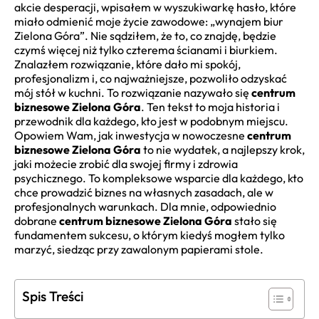
akcie desperacji, wpisałem w wyszukiwarkę hasło, które
miało odmienić moje życie zawodowe: „wynajem biur
Zielona Góra”. Nie sądziłem, że to, co znajdę, będzie
czymś więcej niż tylko czterema ścianami i biurkiem.
Znalazłem rozwiązanie, które dało mi spokój,
profesjonalizm i, co najważniejsze, pozwoliło odzyskać
mój stół w kuchni. To rozwiązanie nazywało się
centrum
biznesowe Zielona Góra
. Ten tekst to moja historia i
przewodnik dla każdego, kto jest w podobnym miejscu.
Opowiem Wam, jak inwestycja w nowoczesne
centrum
biznesowe Zielona Góra
to nie wydatek, a najlepszy krok,
jaki możecie zrobić dla swojej firmy i zdrowia
psychicznego. To kompleksowe wsparcie dla każdego, kto
chce prowadzić biznes na własnych zasadach, ale w
profesjonalnych warunkach. Dla mnie, odpowiednio
dobrane
centrum biznesowe Zielona Góra
stało się
fundamentem sukcesu, o którym kiedyś mogłem tylko
marzyć, siedząc przy zawalonym papierami stole.
Spis Treści