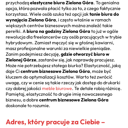
przychodzą
elastyczne biura Zielona Góra
. To genialna
opcja, która pozwala płacić tylko za to, z czego faktycznie
korzystasz. Wiele osób szuka też opcji jak
tanie biura do
wynajęcia Zielona Góra
, i często właśnie w ramach
większych centrów biznesowych można znaleźć takie
perełki. A
biura na godziny Zielona Góra
to już w ogóle
rewolucja dla freelancerów czy osób pracujących w trybie
hybrydowym. Zamiast męczyć się w głośnej kawiarni,
masz profesjonalne warunki za niewielkie pieniądze.
Zanim podejmiesz decyzję,
gdzie otworzyć biuro w
Zielonej Górze
, zastanów się, jak naprawdę pracujesz.
Może nie potrzebujesz stałego biurka? Elastyczność, jaką
daje Ci
centrum biznesowe Zielona Góra
, może być
kluczem do optymalizacji kosztów. Warto też zwrócić
uwagę, czy w cenie są takie rzeczy jak dostęp do drukarki
czy dobrej jakości
meble biurowe
. Te detale robią różnicę.
Pamiętaj, elastyczność to drugie imię nowoczesnego
biznesu, a dobre
centrum biznesowe Zielona Góra
doskonale to rozumie.
Adres, który pracuje za Ciebie –