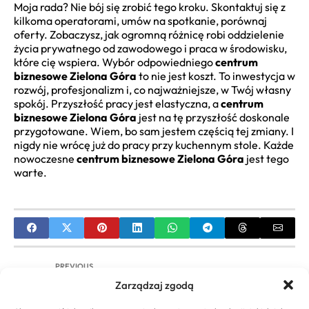
Moja rada? Nie bój się zrobić tego kroku. Skontaktuj się z
kilkoma operatorami, umów na spotkanie, porównaj
oferty. Zobaczysz, jak ogromną różnicę robi oddzielenie
życia prywatnego od zawodowego i praca w środowisku,
które cię wspiera. Wybór odpowiedniego
centrum
biznesowe Zielona Góra
to nie jest koszt. To inwestycja w
rozwój, profesjonalizm i, co najważniejsze, w Twój własny
spokój. Przyszłość pracy jest elastyczna, a
centrum
biznesowe Zielona Góra
jest na tę przyszłość doskonale
przygotowane. Wiem, bo sam jestem częścią tej zmiany. I
nigdy nie wrócę już do pracy przy kuchennym stole. Każde
nowoczesne
centrum biznesowe Zielona Góra
jest tego
warte.
PREVIOUS
Zarządzaj zgodą
Ponad 50 Inspirujących Pomysłów na Biznes:
Znajdź Swój Idealny Start!