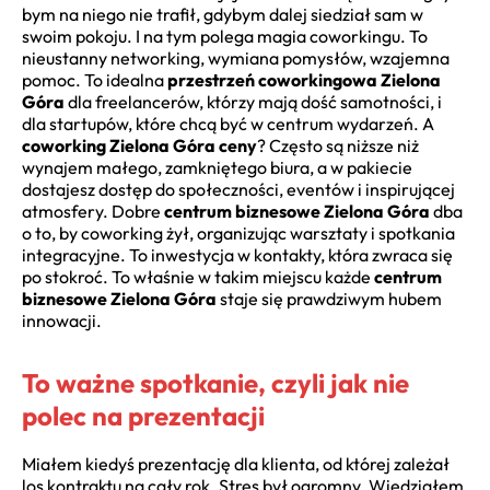
bym na niego nie trafił, gdybym dalej siedział sam w
swoim pokoju. I na tym polega magia coworkingu. To
nieustanny networking, wymiana pomysłów, wzajemna
pomoc. To idealna
przestrzeń coworkingowa Zielona
Góra
dla freelancerów, którzy mają dość samotności, i
dla startupów, które chcą być w centrum wydarzeń. A
coworking Zielona Góra ceny
? Często są niższe niż
wynajem małego, zamkniętego biura, a w pakiecie
dostajesz dostęp do społeczności, eventów i inspirującej
atmosfery. Dobre
centrum biznesowe Zielona Góra
dba
o to, by coworking żył, organizując warsztaty i spotkania
integracyjne. To inwestycja w kontakty, która zwraca się
po stokroć. To właśnie w takim miejscu każde
centrum
biznesowe Zielona Góra
staje się prawdziwym hubem
innowacji.
To ważne spotkanie, czyli jak nie
polec na prezentacji
Miałem kiedyś prezentację dla klienta, od której zależał
los kontraktu na cały rok. Stres był ogromny. Wiedziałem,