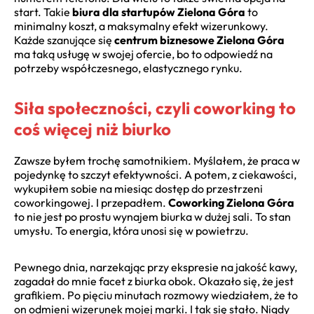
start. Takie
biura dla startupów Zielona Góra
to
minimalny koszt, a maksymalny efekt wizerunkowy.
Każde szanujące się
centrum biznesowe Zielona Góra
ma taką usługę w swojej ofercie, bo to odpowiedź na
potrzeby współczesnego, elastycznego rynku.
Siła społeczności, czyli coworking to
coś więcej niż biurko
Zawsze byłem trochę samotnikiem. Myślałem, że praca w
pojedynkę to szczyt efektywności. A potem, z ciekawości,
wykupiłem sobie na miesiąc dostęp do przestrzeni
coworkingowej. I przepadłem.
Coworking Zielona Góra
to nie jest po prostu wynajem biurka w dużej sali. To stan
umysłu. To energia, która unosi się w powietrzu.
Pewnego dnia, narzekając przy ekspresie na jakość kawy,
zagadał do mnie facet z biurka obok. Okazało się, że jest
grafikiem. Po pięciu minutach rozmowy wiedziałem, że to
on odmieni wizerunek mojej marki. I tak się stało. Nigdy