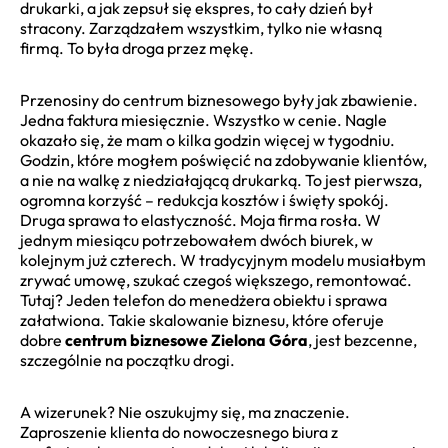
drukarki, a jak zepsuł się ekspres, to cały dzień był
stracony. Zarządzałem wszystkim, tylko nie własną
firmą. To była droga przez mękę.
Przenosiny do centrum biznesowego były jak zbawienie.
Jedna faktura miesięcznie. Wszystko w cenie. Nagle
okazało się, że mam o kilka godzin więcej w tygodniu.
Godzin, które mogłem poświęcić na zdobywanie klientów,
a nie na walkę z niedziałającą drukarką. To jest pierwsza,
ogromna korzyść – redukcja kosztów i święty spokój.
Druga sprawa to elastyczność. Moja firma rosła. W
jednym miesiącu potrzebowałem dwóch biurek, w
kolejnym już czterech. W tradycyjnym modelu musiałbym
zrywać umowę, szukać czegoś większego, remontować.
Tutaj? Jeden telefon do menedżera obiektu i sprawa
załatwiona. Takie skalowanie biznesu, które oferuje
dobre
centrum biznesowe Zielona Góra
, jest bezcenne,
szczególnie na początku drogi.
A wizerunek? Nie oszukujmy się, ma znaczenie.
Zaproszenie klienta do nowoczesnego biura z