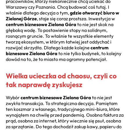
pracowników, którzy niekoniecznie chcą uciekać do
Warszawy czy Poznania. Chcą budować coś tutaj. I
właśnie dlatego decyzja o tym,
gdzie otworzyć biuro w
Zielonej Górze
, staje się coraz prostsza. Inwestycja w
centrum biznesowe Zielona Góra
to nie jest skok na
głęboką wodę. To postawienie stopy na solidnym,
rosnącym gruncie. To właśnie te wszystkie elementy
tworzą ekosystem, w którym łatwiej jest oddychać i
rozwijać skrzydła. Dlatego każde kolejne
centrum
biznesowe Zielona Góra
to nie tylko budynek, to kolejny
dowód na to, że to miasto ma ogromny potencjał.
Wielka ucieczka od chaosu, czyli co
tak naprawdę zyskujesz
Wybór
centrum biznesowe Zielona Góra
to nie jest
zwykła transakcja. To strategiczna decyzja. Pamiętam
ten koszmar z własnego, tradycyjnego mini-biura, które
wynająłem na chwilę przed pandemią. Osobna faktura za
prąd, osobna za internet, który wiecznie się psuł, osobna
za sprzątanie. Do tego dochodził zakup kawy, papieru do