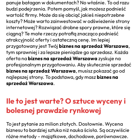
panuje bałagan w dokumentach? No właśnie. To od razu
budzi podejrzenia. Potem pomyśl, jak możesz podnieść
wartość firmy. Może da się obciąć jakieś niepotrzebne
koszty? Może warto zainwestować w odświeżenie strony
internetowej? Rozwiązać drobne spory prawne, które się
ciągną? Te małe rzeczy potrafią znacząco podnieść
atrakcyjność oferty i ostateczną cenę. Im lepiej
przygotowany jest Twój
biznes na sprzedaż Warszawa
,
tym sprawniej i za lepsze pieniądze go sprzedasz. Każda
oferta na
biznes na sprzedaż Warszawa
zyskuje na
profesjonalnym przygotowaniu. Aby skutecznie sprzedać
biznes na sprzedaż Warszawa
, musisz pokazać go od
najlepszej strony. To podstawa, gdy masz
biznes na
sprzedaż Warszawa
.
Ile to jest warte? O sztuce wyceny i
bolesnej prawdzie rynkowej
To jest pytanie za milion złotych. Dosłownie. Wycena
biznesu to bardziej sztuka niż nauka ścisła. Są oczywiście
różne metody – majątkowe, dochodowe, porównawcze.