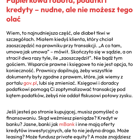
Papierkowa robota, podatki i
kredyty – nudne, ale nie możesz tego
olać
Wiem, to najnudniejsza część, ale diabeł tkwi w
szczegółach. Miałem kiedyś klienta, który chciał
zaoszczędzić na prawniku przy transakcji. „A co tam,
umowa jak umowa” – mówił. Skończyło się w sądzie, a on
stracił dwa razy tyle, ile „zaoszczędził”. Nie bądź tym
gościem. Wsparcie prawne i księgowe to nie jest opcja, to
konieczność. Prawnicy dopilnują, żeby wszystkie
dokumenty były zgodne z prawem, które, jak wiemy z
portalu
gov.pl
, lubi się zmieniać. Księgowi i doradcy
podatkowi pomogą Ci zoptymalizować transakcję pod
kątem podatków, żebyś nie oddał fiskusowi połowy zysku.
Jeśli jesteś po stronie kupującej, musisz pomyśleć o
finansowaniu. Skąd weźmiesz pieniądze? Kredyt w
banku? Jasne, banki jak
mBank
i inne mają oferty
kredytów inwestycyjnych, ale to nie jedyna droga. Może
leasing? Może fundusz private equity? A może znajdziesz