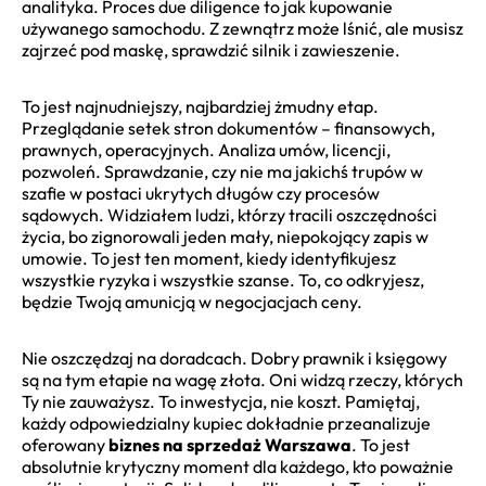
analityka. Proces due diligence to jak kupowanie
używanego samochodu. Z zewnątrz może lśnić, ale musisz
zajrzeć pod maskę, sprawdzić silnik i zawieszenie.
To jest najnudniejszy, najbardziej żmudny etap.
Przeglądanie setek stron dokumentów – finansowych,
prawnych, operacyjnych. Analiza umów, licencji,
pozwoleń. Sprawdzanie, czy nie ma jakichś trupów w
szafie w postaci ukrytych długów czy procesów
sądowych. Widziałem ludzi, którzy tracili oszczędności
życia, bo zignorowali jeden mały, niepokojący zapis w
umowie. To jest ten moment, kiedy identyfikujesz
wszystkie ryzyka i wszystkie szanse. To, co odkryjesz,
będzie Twoją amunicją w negocjacjach ceny.
Nie oszczędzaj na doradcach. Dobry prawnik i księgowy
są na tym etapie na wagę złota. Oni widzą rzeczy, których
Ty nie zauważysz. To inwestycja, nie koszt. Pamiętaj,
każdy odpowiedzialny kupiec dokładnie przeanalizuje
oferowany
biznes na sprzedaż Warszawa
. To jest
absolutnie krytyczny moment dla każdego, kto poważnie