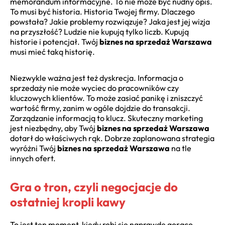
memorandum informacyjne. To nie może być nudny opis.
To musi być historia. Historia Twojej firmy. Dlaczego
powstała? Jakie problemy rozwiązuje? Jaka jest jej wizja
na przyszłość? Ludzie nie kupują tylko liczb. Kupują
historie i potencjał. Twój
biznes na sprzedaż Warszawa
musi mieć taką historię.
Niezwykle ważna jest też dyskrecja. Informacja o
sprzedaży nie może wyciec do pracowników czy
kluczowych klientów. To może zasiać panikę i zniszczyć
wartość firmy, zanim w ogóle dojdzie do transakcji.
Zarządzanie informacją to klucz. Skuteczny marketing
jest niezbędny, aby Twój
biznes na sprzedaż Warszawa
dotarł do właściwych rąk. Dobrze zaplanowana strategia
wyróżni Twój
biznes na sprzedaż Warszawa
na tle
innych ofert.
Gra o tron, czyli negocjacje do
ostatniej kropli kawy
To jest ten moment, kiedy robi się naprawdę gorąco.