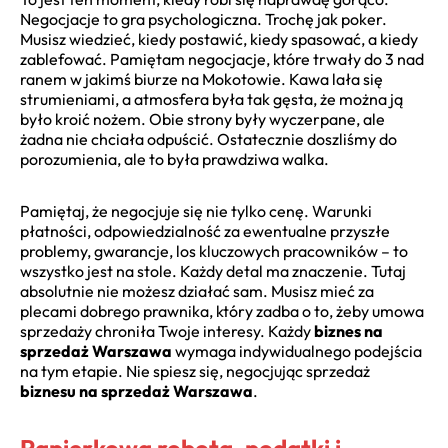
Negocjacje to gra psychologiczna. Trochę jak poker.
Musisz wiedzieć, kiedy postawić, kiedy spasować, a kiedy
zablefować. Pamiętam negocjacje, które trwały do 3 nad
ranem w jakimś biurze na Mokotowie. Kawa lała się
strumieniami, a atmosfera była tak gęsta, że można ją
było kroić nożem. Obie strony były wyczerpane, ale
żadna nie chciała odpuścić. Ostatecznie doszliśmy do
porozumienia, ale to była prawdziwa walka.
Pamiętaj, że negocjuje się nie tylko cenę. Warunki
płatności, odpowiedzialność za ewentualne przyszłe
problemy, gwarancje, los kluczowych pracowników – to
wszystko jest na stole. Każdy detal ma znaczenie. Tutaj
absolutnie nie możesz działać sam. Musisz mieć za
plecami dobrego prawnika, który zadba o to, żeby umowa
sprzedaży chroniła Twoje interesy. Każdy
biznes na
sprzedaż Warszawa
wymaga indywidualnego podejścia
na tym etapie. Nie spiesz się, negocjując sprzedaż
biznesu na sprzedaż Warszawa
.