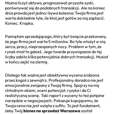
Można liczyć aktywa, prognozować przyszłe zyski,
porównywać się do podobnych transakcji. Ale na koniec
dnia prawda jest jedna i bywa bolesna: Twoja firma jest
warta dokładnie tyle, ile ktoś jest gotów za nią zapłacić.
Koniec. Kropka.
Pamiętam sprzedającego, który był święcie przekonany,
że jego firma jest warta 5 milionów. Bo tyle włożył w nią
serca, pracy, nieprzespanych nocy. Problem w tym, że
rynek miał to gdzieś. Jego twarde przywiązanie do tej
liczby zabiło kilka potencjalnie dobrych transakcji. Musiał
w końcu zejść na ziemię.
Dlatego tak ważna jest obiektywna wycena zrobiona
przez kogoś z zewnątrz. Profesjonalny doradca nie jest
emocjonalnie związany z Twoją firmą. Spojrzy na nią
chłodnym okiem, oceni potencjał, ryzyka i da Ci
realistyczną ocenę. Taki raport z wyceny to też potężne
narzędzie w negocjacjach. Pokazuje kupującemu, że
Twoja cena nie jest wzięta z sufitu. To jest fundament,
żeby Twój
biznes na sprzedaż Warszawa
został