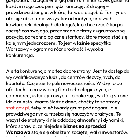
każdym rogu czuć pieniądz i ambicję. Z drugiej –
prawdziwa dżungla, w której łatwo się zgubić. Ten rynek
oferuje absolutnie wszystko: od małych, uroczych
kawiarenek idealnych dla kogoś, kto chce rzucić korpo i
zacząć coś swojego, przez średnie firmy z ugruntowaną
pozycją, po technologiczne startupy, które mogą stać się
kolejnym jednorożcem. To jest właśnie specyfika
Warszawy – ogromna różnorodność i wysoka
konkurencja.
Ale ta konkurencja ma też dobre strony. Jest tu dostęp do
wykwalifikowanych ludzi, do centrów decyzyjnych, do
kapitału. Czuje się tu puls nowoczesności. Widzę to po
ofertach – coraz więcej firm technologicznych, e-
commerce, usług cyfrowych. To pokazuje, w którą stronę
idzie miasto. Warto śledzić dane, choćby te ze strony
stat.gov.pl
, żeby mieć twardy grunt pod nogami, ale
prawdziwego rynku trzeba się nauczyć w praktyce. Te
wszystkie statystyki nie oddadzą atmosfery i dynamiki,
która sprawia, że niejeden
biznes na sprzedaż
Warszawa
staje się obiektem zaciętej walki inwestorów.