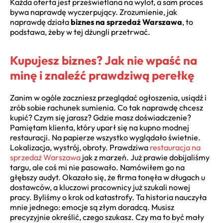
Każda oferta jest prześwietlana na wylot, a sam proces
bywa naprawdę wyczerpujący. Zrozumienie, jak
naprawdę działa
biznes na sprzedaż Warszawa
, to
podstawa, żeby w tej dżungli przetrwać.
Kupujesz biznes? Jak nie wpaść na
minę i znaleźć prawdziwą perełkę
Zanim w ogóle zaczniesz przeglądać ogłoszenia, usiądź i
zrób sobie rachunek sumienia. Co tak naprawdę chcesz
kupić? Czym się jarasz? Gdzie masz doświadczenie?
Pamiętam klienta, który uparł się na kupno modnej
restauracji. Na papierze wszystko wyglądało świetnie.
Lokalizacja, wystrój, obroty. Prawdziwa
restauracja na
sprzedaż Warszawa
jak z marzeń. Już prawie dobijaliśmy
targu, ale coś mi nie pasowało. Namówiłem go na
głębszy audyt. Okazało się, że firma tonęła w długach u
dostawców, a kluczowi pracownicy już szukali nowej
pracy. Byliśmy o krok od katastrofy. Ta historia nauczyła
mnie jednego: emocje są złym doradcą. Musisz
precyzyjnie określić, czego szukasz. Czy ma to być mały