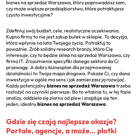
biznes na sprzedaż Warszawa, który poprowadzisz sam,
czy może większe przedsiębiorstwo, które potraktujesz
czysto inwestycyjnie?
Zdefiniuj swój budżet, cele, realistyczne oczekiwania.
Kupno firmy to nie jest zakup bułek w sklepie. To decyzja,
która wpłynie na lata Twojego życia. Potraktuj to
poważnie. Zrób solidny research branży, która Cię
interesuje, czy to będzie sklep na sprzedaż Warszawa, czy
firma IT. Zrozumienie specyfiki danego sektora da Ci
przewagę. A dobry biznesplan dla przejmowanej
działalności to Twoja mapa drogowa. Pokaże Ci, czy dana
inwestycja w ogóle ma sens i jak zamierzasz ją rozwijać.
Każdy potencjalny
biznes na sprzedaż Warszawa
trzeba
rozłożyć na czynniki pierwsze. Bo to właśnie tu, w tej fazie
analizy, oddziela się ziarno od plew i znajduje się ten
jeden, idealny
biznes na sprzedaż Warszawa
.
Gdzie się czają najlepsze okazje?
Portale, agencje, a może… plotki