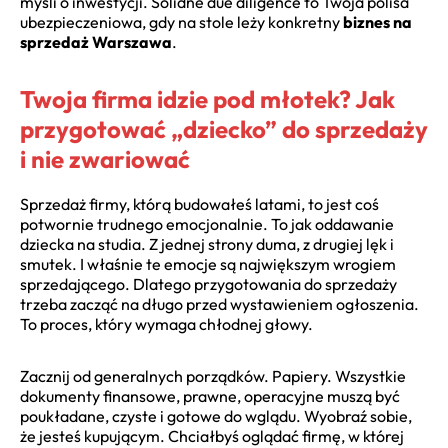
myśli o inwestycji. Solidne due diligence to Twoja polisa
ubezpieczeniowa, gdy na stole leży konkretny
biznes na
sprzedaż Warszawa
.
Twoja firma idzie pod młotek? Jak
przygotować „dziecko” do sprzedaży
i nie zwariować
Sprzedaż firmy, którą budowałeś latami, to jest coś
potwornie trudnego emocjonalnie. To jak oddawanie
dziecka na studia. Z jednej strony duma, z drugiej lęk i
smutek. I właśnie te emocje są największym wrogiem
sprzedającego. Dlatego przygotowania do sprzedaży
trzeba zacząć na długo przed wystawieniem ogłoszenia.
To proces, który wymaga chłodnej głowy.
Zacznij od generalnych porządków. Papiery. Wszystkie
dokumenty finansowe, prawne, operacyjne muszą być
poukładane, czyste i gotowe do wglądu. Wyobraź sobie,
że jesteś kupującym. Chciałbyś oglądać firmę, w której