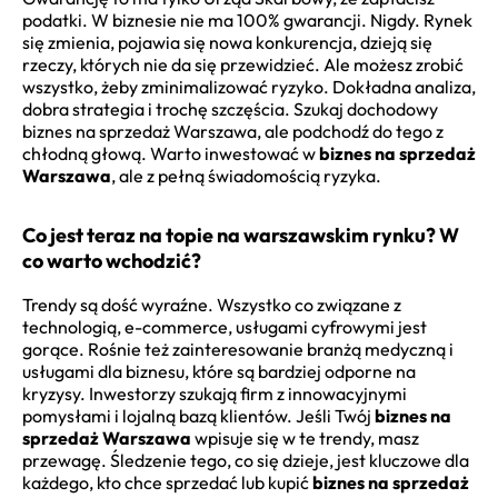
podatki. W biznesie nie ma 100% gwarancji. Nigdy. Rynek
się zmienia, pojawia się nowa konkurencja, dzieją się
rzeczy, których nie da się przewidzieć. Ale możesz zrobić
wszystko, żeby zminimalizować ryzyko. Dokładna analiza,
dobra strategia i trochę szczęścia. Szukaj dochodowy
biznes na sprzedaż Warszawa, ale podchodź do tego z
chłodną głową. Warto inwestować w
biznes na sprzedaż
Warszawa
, ale z pełną świadomością ryzyka.
Co jest teraz na topie na warszawskim rynku? W
co warto wchodzić?
Trendy są dość wyraźne. Wszystko co związane z
technologią, e-commerce, usługami cyfrowymi jest
gorące. Rośnie też zainteresowanie branżą medyczną i
usługami dla biznesu, które są bardziej odporne na
kryzysy. Inwestorzy szukają firm z innowacyjnymi
pomysłami i lojalną bazą klientów. Jeśli Twój
biznes na
sprzedaż Warszawa
wpisuje się w te trendy, masz
przewagę. Śledzenie tego, co się dzieje, jest kluczowe dla
każdego, kto chce sprzedać lub kupić
biznes na sprzedaż