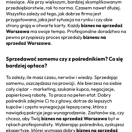
miesiące. Ale przy większym, bardziej skomplikowanym
przedsiębiorstwie, rok to norma. Czasem nawet dłużej.
Wszystko zależy od tego, jak dobrze firma jest
przygotowana, jaka jest sytuacja na rynku i czy obie
strony grają w otwarte karty. Każdy
biznes na sprzedaż
Warszawa
ma swoje tempo. Profesjonalne doradztwo na
pewno przyspieszy proces sprzedaży
biznesu na
sprzedaż Warszawa
.
Sprzedawać samemu czy z pośrednikiem? Co się
bardziej opłaca?
To zależy, ile masz czasu, nerwów i wiedzy. Sprzedając
samemu, oszczędzasz na prowizji. Ale bierzesz na siebie
cały ciężar – marketing, szukanie kupca, negocjacje,
papierkową robotę. To praca na pełen etat. Dobry
pośrednik zdejmie Ci to z głowy, dotrze do lepszych
kupców i często wynegocjuje lepszą cenę, która z
nawiązką pokryje jego wynagrodzenie. Zastanów się, czy
chcesz, aby Twój
biznes na sprzedaż Warszawa
był w
rękach profesjonalisty. Wybierając pośrednika, zyskujesz
ekspertyzę, której wymaga dobry
biznes na sprzedaż