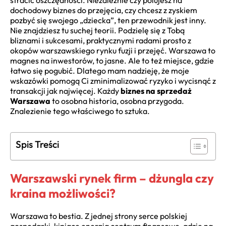
stracić oszczędności. Niezależnie czy polujesz na
dochodowy biznes do przejęcia, czy chcesz z zyskiem
pozbyć się swojego „dziecka”, ten przewodnik jest inny.
Nie znajdziesz tu suchej teorii. Podzielę się z Tobą
bliznami i sukcesami, praktycznymi radami prosto z
okopów warszawskiego rynku fuzji i przejęć. Warszawa to
magnes na inwestorów, to jasne. Ale to też miejsce, gdzie
łatwo się pogubić. Dlatego mam nadzieję, że moje
wskazówki pomogą Ci zminimalizować ryzyko i wycisnąć z
transakcji jak najwięcej. Każdy
biznes na sprzedaż
Warszawa
to osobna historia, osobna przygoda.
Znalezienie tego właściwego to sztuka.
Spis Treści
Warszawski rynek firm – dżungla czy
kraina możliwości?
Warszawa to bestia. Z jednej strony serce polskiej
gospodarki, kipiące energią centrum finansowe, gdzie na