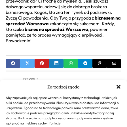
przewodnik dał Ci trochę do myślenia. Jeśli szukasz
dalszego wsparcia, odezwij się do dobrego brokera
biznesowego. Kogoś, kto zna ten rynek od podszewki.
Życzę Ci powodzenia. Oby Twoja przygoda z
biznesem na
sprzedaż Warszawa
zakończyła się sukcesem. Każdy,
kto szuka
biznes na sprzedaż Warszawa
, powinien
pamiętać, że to proces wymagający cierpliwości.
Powodzenia!
PREVIOUS
Zarządzaj zgodą
Pomysły na Biznes XXI Wieku: Innowacje, Trendy &
Sukces w Erze Cyfrowej
Aby zapewnić jak najlepsze wrażenia, korzystamy z technologii, takich jak
pliki cookie, do przechowywania i/lub uzyskiwania dostępu do informacji o
NEXT
urządzeniu. Zgoda na te technologie pozwoli nam przetwarzać dane, takie
jak zachowanie podczas przeglądania lub unikalne identyfikatory na tej
Biznes Plan Sala Zabaw dla Dzieci – Kompletny
stronie. Brak wyrażenia zgody lub wycofanie zgody może niekorzystnie
Przewodnik Krok po Kroku
wpłynąć na niektóre cechy i funkcje.