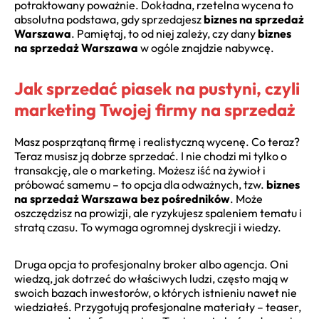
potraktowany poważnie. Dokładna, rzetelna wycena to
absolutna podstawa, gdy sprzedajesz
biznes na sprzedaż
Warszawa
. Pamiętaj, to od niej zależy, czy dany
biznes
na sprzedaż Warszawa
w ogóle znajdzie nabywcę.
Jak sprzedać piasek na pustyni, czyli
marketing Twojej firmy na sprzedaż
Masz posprzątaną firmę i realistyczną wycenę. Co teraz?
Teraz musisz ją dobrze sprzedać. I nie chodzi mi tylko o
transakcję, ale o marketing. Możesz iść na żywioł i
próbować samemu – to opcja dla odważnych, tzw.
biznes
na sprzedaż Warszawa bez pośredników
. Może
oszczędzisz na prowizji, ale ryzykujesz spaleniem tematu i
stratą czasu. To wymaga ogromnej dyskrecji i wiedzy.
Druga opcja to profesjonalny broker albo agencja. Oni
wiedzą, jak dotrzeć do właściwych ludzi, często mają w
swoich bazach inwestorów, o których istnieniu nawet nie
wiedziałeś. Przygotują profesjonalne materiały – teaser,