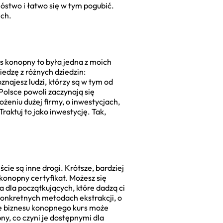
óstwo i łatwo się w tym pogubić.
ich.
es konopny to była jedna z moich
wiedzę z różnych dziedzin:
najesz ludzi, którzy są w tym od
 Polsce powoli zaczynają się
ożeniu dużej firmy, o inwestycjach,
raktuj to jako inwestycję. Tak,
ście są inne drogi. Krótsze, bardziej
konopny certyfikat. Możesz się
 dla początkujących, które dadzą ci
 konkretnych metodach ekstrakcji, o
ie biznesu konopnego kurs może
ny, co czyni je dostępnymi dla