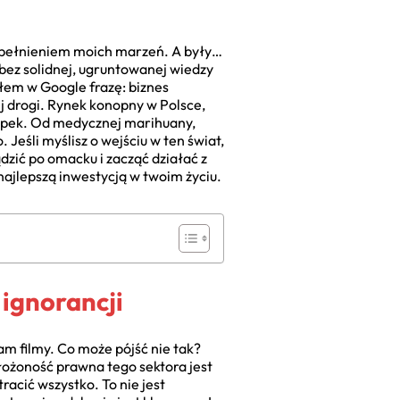
 spełnieniem moich marzeń. A były…
 bez solidnej, ugruntowanej wiedzy
ałem w Google frazę: biznes
ej drogi. Rynek konopny w Polsce,
ułapek. Od medycznej marihuany,
Jeśli myślisz o wejściu w ten świat,
ądzić po omacku i zacząć działać z
najlepszą inwestycją w twoim życiu.
 ignorancji
m filmy. Co może pójść nie tak?
Złożoność prawna tego sektora jest
racić wszystko. To nie jest