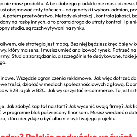
go nie masz produktu. A bez dobrego produktu nie masz biznesu.
i obejmować cały łańcuch – od genetyki i wyboru odmian, prze
ie. A potem przetwórstwo. Metody ekstrakcji, kontrola jakości, b
zdany na łaskę innych, a to prosta droga do utraty kontroli i pie
nopny studia, są rozchwytywani na rynku.
paliwem, ale strategia jest mapą. Bez niej będziesz kręcić się w 
wy, który ma sens. I musisz umieć analizować rynek. Patrzeć na
irmy. Studia z zarządzania, a szczególnie te dedykowane, takie j
go.
 minowe. Wszędzie ograniczenia reklamowe. Jak więc dotrzeć do
e treści, działać w mediach społecznościowych z głową. Dobre
ać w B2B, a jak w B2C. Jak wykorzystać e-commerce. To jest sztu
cje. Jak zdobyć kapitał na start? Jak wycenić swoją firmę? Jak li
 w programie blok poświęcony finansom. Musisz wiedzieć o dota
za, która decyduje o być albo nie być twojego projektu.
iedzy? Polskie podwórko vs świat