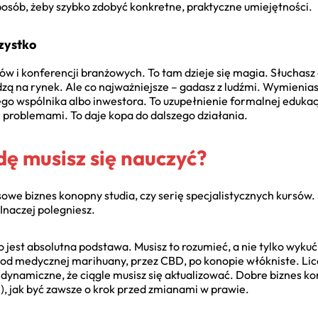
sposób, żeby szybko zdobyć konkretne, praktyczne umiejętności.
zystko
ów i konferencji branżowych. To tam dzieje się magia. Słuchasz
zą na rynek. Ale co najważniejsze – gadasz z ludźmi. Wymienias
ego wspólnika albo inwestora. To uzupełnienie formalnej edukacji
i problemami. To daje kopa do dalszego działania.
ę musisz się nauczyć?
we biznes konopny studia, czy serię specjalistycznych kursów.
Inaczej polegniesz.
To jest absolutna podstawa. Musisz to rozumieć, a nie tylko wy
od medycznej marihuany, przez CBD, po konopie włókniste. Licen
k dynamiczne, że ciągle musisz się aktualizować. Dobre biznes ko
, jak być zawsze o krok przed zmianami w prawie.