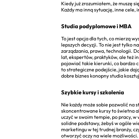
Kiedy już zrozumiałem, że muszę si
Każdy ma inną sytuację, inne cele, i
Studia podyplomowe i MBA
To jest opcja dla tych, co mierzą w
lepszych decyzji. To nie jest tylko 
zarządzania, prawa, technologii. D
lat, ekspertów, praktyków, ale też 
pojawiać takie kierunki, co bardzo c
to strategiczne podejście, jakie daj
dobre biznes konopny studia kosztują
Szybkie kursy i szkolenia
Nie każdy może sobie pozwolić na stu
skoncentrowane kursy to świetna al
uczyć w swoim tempie, po pracy, w 
solidne podstawy, żebyś w ogóle wie
marketingu w tej trudnej branży, c
otworzyć oczy na wiele możliwości. 