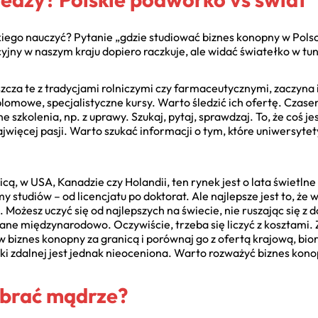
tkiego nauczyć? Pytanie „gdzie studiować biznes konopny w Pols
yjny w naszym kraju dopiero raczkuje, ale widać światełko w tun
aszcza te z tradycjami rolniczymi czy farmaceutycznymi, zaczyn
plomowe, specjalistyczne kursy. Warto śledzić ich ofertę. Czas
 szkolenia, np. z uprawy. Szukaj, pytaj, sprawdzaj. To, że coś jes
jwięcej pasji. Warto szukać informacji o tym, które uniwersyte
icą, w USA, Kanadzie czy Holandii, ten rynek jest o lata świetln
studiów – od licencjatu po doktorat. Ale najlepsze jest to, że w
Możesz uczyć się od najlepszych na świecie, nie ruszając się z d
ane międzynarodowo. Oczywiście, trzeba się liczyć z kosztami.
w biznes konopny za granicą i porównaj go z ofertą krajową, bi
ki zdalnej jest jednak nieoceniona. Warto rozważyć biznes konop
ybrać mądrze?