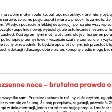
m na swoim małym poletku, patrząc na rośliny, które miały być
 sprawę, że sama pasja, zapał i wiara w produkt to za mało. Że
m. Wtedy, z poczuciem lekkiej desperacji, po raz pierwszy wpis
Początek zupełnie nowej, wyboistej, ale ostatecznie niesamowit
iki zachód. Kusi ogromnymi możliwościami, ale jest też pełen p
 konopie przemysłowe – wszędzie czai się szansa, ale i ryzyko. 
dzie suchy przewodnik. To będzie opowieść o tym, jak przestać bł
ach edukacji i dlaczego dobre biznes konopny studia mogą być 
bezsenne noce – brutalna prawda o
 wszystko sam. Przecież kocham te rośliny, dużo czytam, ogląda
erzyłem się ze ścianą. Ścianą przepisów, regulacji, pozwoleń. 
ąd w dokumentacji, jedna zła interpretacja przepisu i możesz st