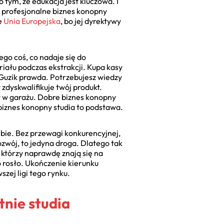
o tym, że edukacja jest kluczowa. I
d profesjonalne biznes konopny
e
Unia Europejska
, bo jej dyrektywy
tego coś, co nadaje się do
iału podczas ekstrakcji. Kupa kasy
Guzik prawda. Potrzebujesz wiedzy
 zdyskwalifikuje twój produkt.
bby w garażu. Dobre biznes konopny
e biznes konopny studia to podstawa.
ebie. Bez przewagi konkurencyjnej,
rozwój, to jedyna droga. Dlatego tak
 którzy naprawdę znają się na
o rosło. Ukończenie kierunku
szej ligi tego rynku.
tnie studia