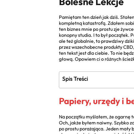
Bolesne Lekcje
Pamiętam ten dzień jak dziś. Stałe
kompletną katastrofą. Zdałem sobie
ten biznes mnie po prostu zje żywce
konopny studia. I to był początek. 
ale też globalnie, to prawdziwy dz
przez wszechobecne produkty CBD, po
ten tekst jest dla ciebie. To nie bę
głową. Opowiem ci o różnych ścieżk
Spis Treści
Papiery, urzędy i 
Na początku myślałem, że ogarnę to
Och, jakże byłem naiwny. Szybko zd
po prostu porażająca. Jeden mały bł