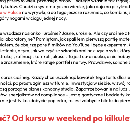
tórą przeżyło wielu przedsiębiorców. Dlatego właśnie tak trąbię 
 artykułów. Chodzi o systematyczną wiedzę, jaką dają na przykła
e w Polsce
na wyrywki, a do tego jeszcze rozumieć, co kombinuj
góry nogami w ciągu jednej nocy.
e wsadzisz nasionko i urośnie? Jasne, urośnie. Ale czy urośnie z 
ia laboratoryjne? Pamiętam, jak spaliłem pierwszą partię mater
lałem, że obejrzę parę filmików na YouTube i będę ekspertem. 
etleniu, o tym, jak walczyć ze szkodnikami bez użycia syfu, który
akcji, rafinacji, kontroli jakości. To jest cała nauka, a nie ho
zne zrozumienie, które ratuje portfel i nerwy. Prawdziwe, solidn
 coraz ciaśniej. Każdy chce uszczknąć kawałek tego tortu dla si
ności, po prostu zginiesz w tłumie. Inwestycja w siebie, w swój 
osą porządne biznes konopny studia. Zapotrzebowanie na ludzi,
w, specjalistów od compliance – jest gigantyczne i będzie tylk
nie jest tylko zdobycie papierka, to jest zdobycie biletu do pierw
ć? Od kursu w weekend po kilkule