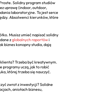
 Proste. Solidny program studiów
z uprawę (indoor, outdoor,
adania laboratoryjne. To jest serce
niędzy. Absolwenci kierunków, które
kółko. Musisz umieć napisać solidny
 dane z
globalnych raportów
i
ak biznes konopny studia, dają
 klienta? Trzeba być kreatywnym.
 programy uczą, jak to robić
ka, której trzeba się nauczyć.
czyć zwrot z inwestycji? Solidne
cjach, aniołach biznesu,