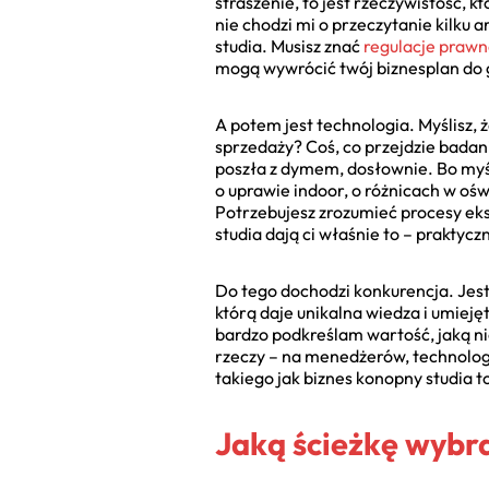
straszenie, to jest rzeczywistość, k
nie chodzi mi o przeczytanie kilku
studia. Musisz znać
regulacje prawn
mogą wywrócić twój biznesplan do 
A potem jest technologia. Myślisz, ż
sprzedaży? Coś, co przejdzie badan
poszła z dymem, dosłownie. Bo myś
o uprawie indoor, o różnicach w oświ
Potrzebujesz zrozumieć procesy ekstr
studia dają ci właśnie to – praktyc
Do tego dochodzi konkurencja. Jest
którą daje unikalna wiedza i umiejęt
bardzo podkreślam wartość, jaką ni
rzeczy – na menedżerów, technologó
takiego jak biznes konopny studia to 
Jaką ścieżkę wybra