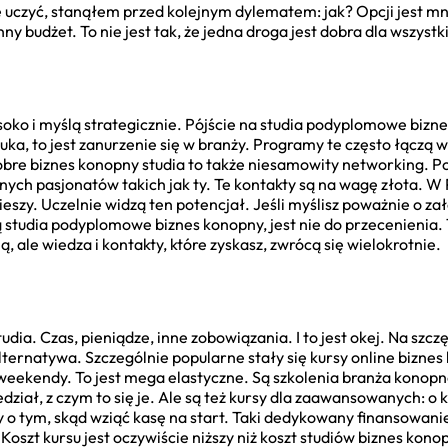
ę uczyć, stanąłem przed kolejnym dylematem: jak? Opcji jest mn
nny budżet. To nie jest tak, że jedna droga jest dobra dla wszystk
ysoko i myślą strategicznie. Pójście na studia podyplomowe bizn
nauka, to jest zanurzenie się w branży. Programy te często łączą 
obre biznes konopny studia to także niesamowity networking. Poz
innych pasjonatów takich jak ty. Te kontakty są na wagę złota. W
ieszy. Uczelnie widzą ten potencjał. Jeśli myślisz poważnie o zał
ą studia podyplomowe biznes konopny, jest nie do przecenienia. T
, ale wiedza i kontakty, które zyskasz, zwrócą się wielokrotnie.
dia. Czas, pieniądze, inne zobowiązania. I to jest okej. Na szczę
ternatywa. Szczególnie popularne stały się kursy online biznes 
weekendy. To jest mega elastyczne. Są szkolenia branża konopna
dział, z czym to się je. Ale są też kursy dla zaawansowanych: o
zy o tym, skąd wziąć kasę na start. Taki dedykowany finansowan
Koszt kursu jest oczywiście niższy niż koszt studiów biznes konop