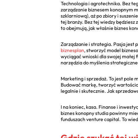
Technologia i agrotechnika. Bez te
zarządzanie biznesem konopnym mus
szklarniową), aż po zbiory i suszen
tej branży. Bez tej wiedzy będziesz 
to obejmują, jak właśnie biznes ko
Zarządzanie i strategia. Pasja jest 
biznesplan
, stworzyć model bizneso
wyciągać wnioski dla swojej małej f
narzędzia do myślenia strategiczne
Marketing i sprzedaż. To jest pole
Budować markę, tworzyć wartościow
legalnie i skutecznie. Jak sprzedaw
I na koniec, kasa. Finanse i inwesty
biznes konopny studia powinny mieć
funduszach venture capital. To wied
Gdzie szukać tej w