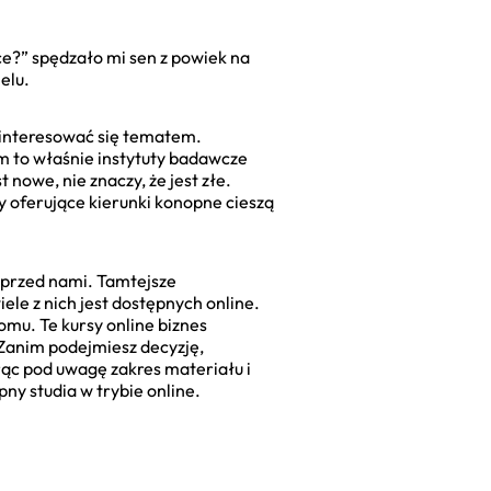
ce?” spędzało mi sen z powiek na
elu.
a interesować się tematem.
em to właśnie instytuty badawcze
t nowe, nie znaczy, że jest złe.
ty oferujące kierunki konopne cieszą
e przed nami. Tamtejsze
iele z nich jest dostępnych online.
omu. Te kursy online biznes
 Zanim podejmiesz decyzję,
orąc pod uwagę zakres materiału i
ny studia w trybie online.