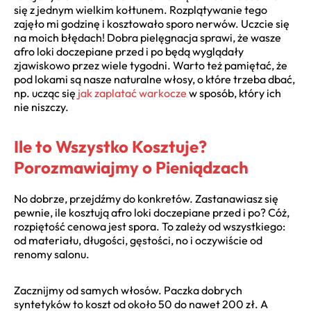
się z jednym wielkim kołtunem. Rozplątywanie tego
zajęło mi godzinę i kosztowało sporo nerwów. Uczcie się
na moich błędach! Dobra pielęgnacja sprawi, że wasze
afro loki doczepiane przed i po będą wyglądały
zjawiskowo przez wiele tygodni. Warto też pamiętać, że
pod lokami są nasze naturalne włosy, o które trzeba dbać,
np. ucząc się
jak zaplatać warkocze
w sposób, który ich
nie niszczy.
Ile to Wszystko Kosztuje?
Porozmawiajmy o Pieniądzach
No dobrze, przejdźmy do konkretów. Zastanawiasz się
pewnie, ile kosztują afro loki doczepiane przed i po? Cóż,
rozpiętość cenowa jest spora. To zależy od wszystkiego:
od materiału, długości, gęstości, no i oczywiście od
renomy salonu.
Zacznijmy od samych włosów. Paczka dobrych
syntetyków to koszt od około 50 do nawet 200 zł. A