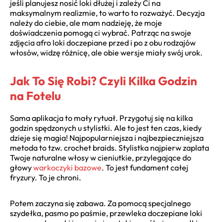
jeśli planujesz nosić loki dłużej i zależy Ci na
maksymalnym realizmie, to warto to rozważyć. Decyzja
należy do ciebie, ale mam nadzieję, że moje
doświadczenia pomogą ci wybrać. Patrząc na swoje
zdjęcia afro loki doczepiane przed i po z obu rodzajów
włosów, widzę różnicę, ale obie wersje miały swój urok.
Jak To Się Robi? Czyli Kilka Godzin
na Fotelu
Sama aplikacja to mały rytuał. Przygotuj się na kilka
godzin spędzonych u stylistki. Ale to jest ten czas, kiedy
dzieje się magia! Najpopularniejsza i najbezpieczniejsza
metoda to tzw. crochet braids. Stylistka najpierw zaplata
Twoje naturalne włosy w cieniutkie, przylegające do
głowy
warkoczyki bazowe
. To jest fundament całej
fryzury. To je chroni.
Potem zaczyna się zabawa. Za pomocą specjalnego
szydełka, pasmo po paśmie, przewleka doczepiane loki