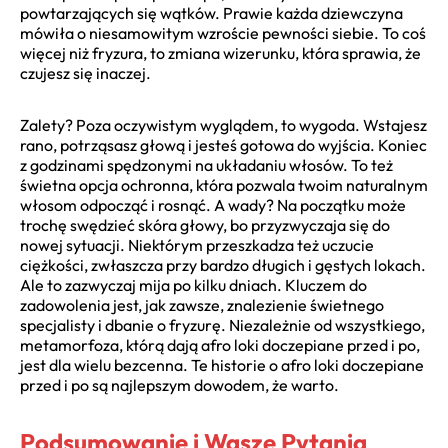
powtarzających się wątków. Prawie każda dziewczyna
mówiła o niesamowitym wzroście pewności siebie. To coś
więcej niż fryzura, to zmiana wizerunku, która sprawia, że
czujesz się inaczej.
Zalety? Poza oczywistym wyglądem, to wygoda. Wstajesz
rano, potrząsasz głową i jesteś gotowa do wyjścia. Koniec
z godzinami spędzonymi na układaniu włosów. To też
świetna opcja ochronna, która pozwala twoim naturalnym
włosom odpocząć i rosnąć. A wady? Na początku może
trochę swędzieć skóra głowy, bo przyzwyczaja się do
nowej sytuacji. Niektórym przeszkadza też uczucie
ciężkości, zwłaszcza przy bardzo długich i gęstych lokach.
Ale to zazwyczaj mija po kilku dniach. Kluczem do
zadowolenia jest, jak zawsze, znalezienie świetnego
specjalisty i dbanie o fryzurę. Niezależnie od wszystkiego,
metamorfoza, którą dają afro loki doczepiane przed i po,
jest dla wielu bezcenna. Te historie o afro loki doczepiane
przed i po są najlepszym dowodem, że warto.
Podsumowanie i Wasze Pytania