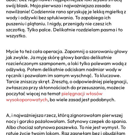
swój blask. Moja pierwsza i najważniejsza zasada:
nawilżanie! Codziennie rano spryskuję je lekką mgiełką z
wody i odżywki bez spłukiwania. To zapobiega ich
puszeniu i plątaniu. I nigdy, przenigdy nie czesz ich
szczotką. Tylko palce. Delikatnie rozdzielam pasma i to
wszystko.
Mycie to też cała operacja. Zapomnij o szorowaniu głowy
jak zwykle. Ja myję skórę głowy bardzo delikatnie
rozcieńczonym szamponem, a loki tylko polewam wodą z
odżywką. Potem delikatnie odciskam nadmiar wody w
ręcznik i pozwalam im samym wyschnąć. To kluczowe.
Tarcie zniszczy skręt. Zresztą, o odpowiedniej pielęgnacji,
zwłaszcza przy skłonnościach do przesuszania, możecie
poczytać więcej na temat
pielęgnacji włosów
wysokoporowatych
, bo wiele zasad jest podobnych.
A, i najważniejsza rzecz, którą zignorowałam pierwszej
nocy i gorzko pożałowałam. Satynowy czepek do spania.
Albo chociaż satynowa poszewka. To nie jest wymysł. To
ratuje życie twoim lokom. Raz zasnęłam bez i obudziłam