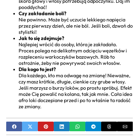
skóra głowy i włosy potrzebują odpoczynku. Daj im
pooddychać!
Czy zakładanie boli?
Nie powinno. Może być uczucie lekkiego napięcia
przez pierwszy dzień, ale nie ból. Jeśli boli, dzwoń do
stylistki!
Jak to się zdejmuje?
Najlepiej wrócić do osoby, która je zakładała.
Proces polega na delikatnym odcięciu węzełków i
rozpleceniu warkoczyków bazowych. Rób to
ostrożnie, żeby nie powyrywać swoich włosów.
Dla kogo to jest?
Dla każdego, kto ma odwagę na zmianę! Nieważne,
czy masz krótkie, długie, cienkie czy grube włosy.
Jeśli marzysz o burzy loków, po prostu spróbuj. Efekt
może Cię powalić na kolana, tak jak mnie. Cała idea
afro loki doczepiane przed i po to właśnie ta radość
ze zmiany.