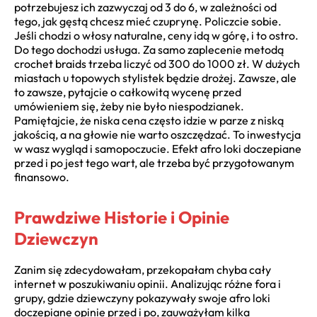
potrzebujesz ich zazwyczaj od 3 do 6, w zależności od
tego, jak gęstą chcesz mieć czuprynę. Policzcie sobie.
Jeśli chodzi o włosy naturalne, ceny idą w górę, i to ostro.
Do tego dochodzi usługa. Za samo zaplecenie metodą
crochet braids trzeba liczyć od 300 do 1000 zł. W dużych
miastach u topowych stylistek będzie drożej. Zawsze, ale
to zawsze, pytajcie o całkowitą wycenę przed
umówieniem się, żeby nie było niespodzianek.
Pamiętajcie, że niska cena często idzie w parze z niską
jakością, a na głowie nie warto oszczędzać. To inwestycja
w wasz wygląd i samopoczucie. Efekt afro loki doczepiane
przed i po jest tego wart, ale trzeba być przygotowanym
finansowo.
Prawdziwe Historie i Opinie
Dziewczyn
Zanim się zdecydowałam, przekopałam chyba cały
internet w poszukiwaniu opinii. Analizując różne fora i
grupy, gdzie dziewczyny pokazywały swoje afro loki
doczepiane opinie przed i po, zauważyłam kilka