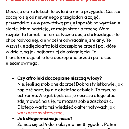
Decyzja o afro lokach to była dla mnie przygoda. Coś, co
zaczęło się od niewinnego przeglądania zdjęć,
przerodziło się w prawdziwą pasję i sposób na wyrażenie
siebie. Mam nadzieję, że moja historia trochę Wam
rozjaśniła temat. To fantastyczna opcja dla każdego, kto
chce radykalnej, ale w pełni odwracalnej zmiany. Te
wszystkie zdjęcia afro loki doczepiane przed i po, które
widzicie, są jak najbardziej do osiągnięcia! Ta
transformacja afro loki doczepiane przed i po to coś
niesamowitego.
Czy afro loki doczepiane niszczą włosy?
Nie, jeśli są zrobione dobrze! Dobra stylistka wie, jak
zapleść bazę, by nie obciążać cebulek. To fryzura
ochronna. Ale jak będziesz je nosić za długo albo
zdejmować na siłę, to możesz sobie zaszkodzić.
Dlatego warto też wiedzieć o alternatywach jak
warkocze syntetyczne
.
Jak długo można je nosić?
Zaleca się od 4 do maksymalnie 8 tygodni. Potem