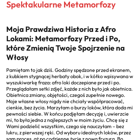
Spektakularne Metamorfozy
Moja Prawdziwa Historia z Afro
Lokami: Metamorfozy Przed i Po,
które Zmienią Twoje Spojrzenie na
Włosy
Pamiętam to jak dziś. Godziny spędzone przed ekranem,
z kubkiem stygnącej herbaty obok, i w kółko wpisywana w
wyszukiwarkę fraza: afro loki doczepiane przed i po.
Przeglądałam setki zdjęć, każde z nich było jak obietnica.
Obietnica zmiany, objętości, czegoś zupełnie nowego.
Moje własne włosy nigdy nie chciały współpracować,
cienkie, bez życia. Marzyłam o burzy loków, która doda mi
pewności siebie. W końcu podjęłam decyzję i, uwierzcie
mi, to była jedna z najlepszych w moim życiu. Chcę się z
Wami podzielić wszystkim, czego się nauczyłam – bez
lukru, z pierwszej ręki. Od wyboru idealnych loków, przez
sam proces, aż po codzienne życie z nową fryzurą. Bo