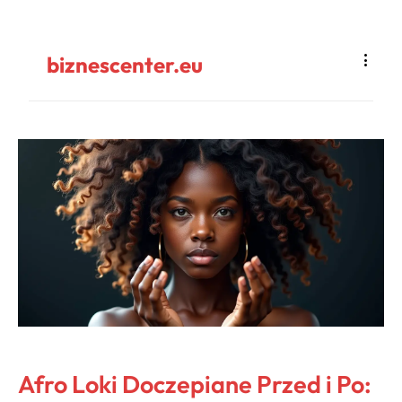
biznescenter.eu
Afro Loki Doczepiane Przed i Po: