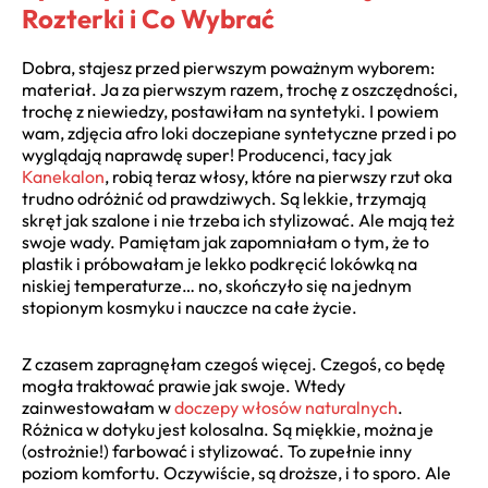
Rozterki i Co Wybrać
Dobra, stajesz przed pierwszym poważnym wyborem:
materiał. Ja za pierwszym razem, trochę z oszczędności,
trochę z niewiedzy, postawiłam na syntetyki. I powiem
wam, zdjęcia afro loki doczepiane syntetyczne przed i po
wyglądają naprawdę super! Producenci, tacy jak
Kanekalon
, robią teraz włosy, które na pierwszy rzut oka
trudno odróżnić od prawdziwych. Są lekkie, trzymają
skręt jak szalone i nie trzeba ich stylizować. Ale mają też
swoje wady. Pamiętam jak zapomniałam o tym, że to
plastik i próbowałam je lekko podkręcić lokówką na
niskiej temperaturze… no, skończyło się na jednym
stopionym kosmyku i nauczce na całe życie.
Z czasem zapragnęłam czegoś więcej. Czegoś, co będę
mogła traktować prawie jak swoje. Wtedy
zainwestowałam w
doczepy włosów naturalnych
.
Różnica w dotyku jest kolosalna. Są miękkie, można je
(ostrożnie!) farbować i stylizować. To zupełnie inny
poziom komfortu. Oczywiście, są droższe, i to sporo. Ale