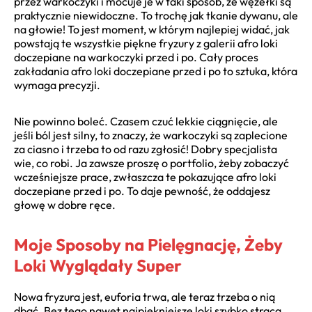
przez warkoczyki i mocuje je w taki sposób, że węzełki są
praktycznie niewidoczne. To trochę jak tkanie dywanu, ale
na głowie! To jest moment, w którym najlepiej widać, jak
powstają te wszystkie piękne fryzury z galerii afro loki
doczepiane na warkoczyki przed i po. Cały proces
zakładania afro loki doczepiane przed i po to sztuka, która
wymaga precyzji.
Nie powinno boleć. Czasem czuć lekkie ciągnięcie, ale
jeśli ból jest silny, to znaczy, że warkoczyki są zaplecione
za ciasno i trzeba to od razu zgłosić! Dobry specjalista
wie, co robi. Ja zawsze proszę o portfolio, żeby zobaczyć
wcześniejsze prace, zwłaszcza te pokazujące afro loki
doczepiane przed i po. To daje pewność, że oddajesz
głowę w dobre ręce.
Moje Sposoby na Pielęgnację, Żeby
Loki Wyglądały Super
Nowa fryzura jest, euforia trwa, ale teraz trzeba o nią
dbać. Bez tego nawet najpiękniejsze loki szybko stracą