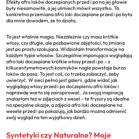
Efekty afro loków doczepianych przed i po na jej głowie
były niesamowite, a jej uśmiech mówił wszystko. Ta
konkretna przemiana afro loki doczepiane przed i po była
dla mnie dowodem, że to działa.
To jest właśnie magia. Niezależnie czy masz krótkie
włosy, czy długie, ale pozbawione objętości, ta zmiana
jest po prostu szokująca. Widziałam transformacje na
każdym typie włosów. Szczególnie imponująco wyglądają
afro loki doczepiane krótkie włosy przed i po – z
kilkucentymetrowych kosmyków nagle powstaje burza
loków do pasa. To jest coś, co trzeba zobaczyć, żeby
uwierzyć. W sieci pełno jest galerii, gdzie widać jak
wyglądają włosy przed i po doczepieniu afro loków i
naprawdę warto się zainspirować. Ja swoją inspirację
znalazłam też w zdjęciach z wesel – te fryzury są idealne
na specjalne okazje, a zdjęcia afro loki doczepiane na
wesele przed i po pokazują, jak bardzo można odmienić
swój wygląd na ten wyjątkowy dzień.
Syntetyki czy Naturalne? Moje